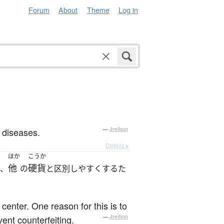
Forum
About
Theme
Log in
d diseases.
—
Jreibun
Details ▸
ほか
こうか
他
硬貨
、
の
と区別しやすくするた
enter. One reason for this is to
ent counterfeiting.
—
Jreibun