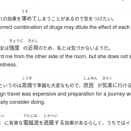
うす
薄めて
れの効果を
しまうことがあるので気をつけたい。
ncorrect combination of drugs may dilute the effect of each
きょうど
きんし
強度
近視
女は
の
のため、私とは気づかないようだ。
d me from the other side of the room, but she does not
tedness.
こうか
しょみん
きらく
高価
庶民
気楽に
というのは
で準備も大変なもので、
が
行け
gn travel was expensive and preparation for a journey was
sily consider doing.
たい
でんじは
しゃへい
体
電磁波
遮蔽する
に有害な
を
効果があるらしく、うちではイ