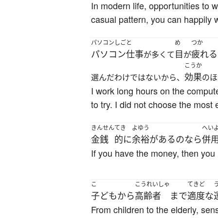
In modern life, opportunities to
casual pattern, you can happily w
パソコンしごと
め
つか
パソコン仕事
目
疲れる
が多くて
が
こうか
効果
選んだわけではないから、
のほ
I work long hours on the compute
to try. I did not choose the most
きんせん
てき
よゆう
へい
金銭
的に
余裕
が
ある
の
なら
併
If you have the money, then you 
こ
こうれいしゃ
てきど
子ども
から
高齢者
まで
適度な
From children to the elderly, sen