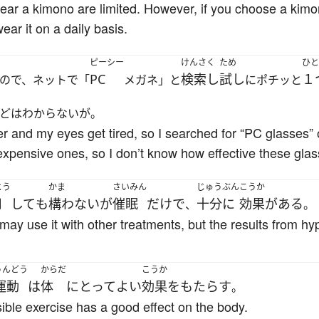
 wear a kimono are limited. However, if you choose a kim
ear it on a daily basis.
ピーシー
けんさく
ため
ひと
PC
検索し
試し
１
ので、ネットで「
メガネ」と
にポチッと
どはわからないが。
r and my eyes get tired, so I searched for “PC glasses” 
 expensive ones, so I don’t know how effective these glas
よう
かま
さいみん
じゅうぶん
こうか
用
して
も
構わない
が
催眠
だけ
で
十分に
効果
が
ある
、
。
may use it with other treatments, but the results from hy
うんどう
からだ
こうか
運動
は
体
にとって
よい
効果
を
もたらす
。
sible exercise has a good effect on the body.