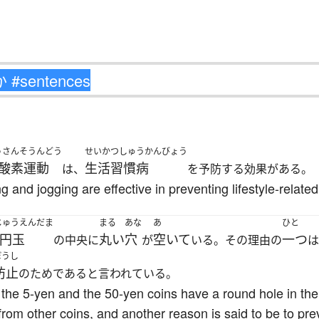
うさんそうんどう
せいかつしゅうかんびょう
酸素運動
生活習慣病
は、
を予防する効果がある。
 and jogging are effective in preventing lifestyle-relate
じゅうえんだま
まる
あな
あ
ひと
0円玉
丸い
穴
空いて
一つ
の中央に
が
いる。その理由の
は
ぼうし
防止
のためであると言われている。
e 5-yen and the 50-yen coins have a round hole in the c
rom other coins, and another reason is said to be to prev