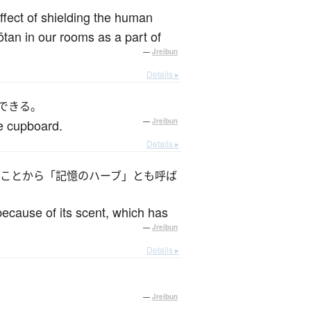
fect of shielding the human
tan in our rooms as a part of
—
Jreibun
Details ▸
できる。
oe cupboard.
—
Jreibun
Details ▸
ことから「記憶のハーブ」とも呼ば
because of its scent, which has
—
Jreibun
Details ▸
—
Jreibun