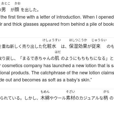
おとこ
かお
男
顔
の
が
を出した。
or the first time with a letter of introduction. When I open
r and thick glasses appeared from behind a pile of book
けしょうすい
ほしつこうか
じゅうらい
化粧水
保湿効果
従来
を重ね新しく売り出した
は、
が
の
はだ
肌
取り戻し、「まるで赤ちゃんの
のようにもちもちになる」と
r cosmetics company has launched a new lotion that is sa
ional products. The catchphrase of the new lotion claims,
ide out and becomes as soft as a baby’s skin.”
もめん
そざい
がら
木綿
素材
柄
られている。しかし、
やウール
のカジュアルな
の