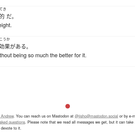
てき
的
だ
。
eight.
こうか
効果
が
ある
。
out being so much the better for it.
 Andrew
. You can reach us on Mastodon at
@jisho@mastodon.social
or by e-m
asked questions
. Please note that we read all messages we get, but it can take a
devote to it.