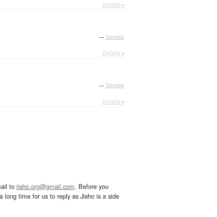
Details ▸
—
Tatoeba
Details ▸
—
Tatoeba
Details ▸
ail to
jisho.org@gmail.com
. Before you
 long time for us to reply as Jisho is a side