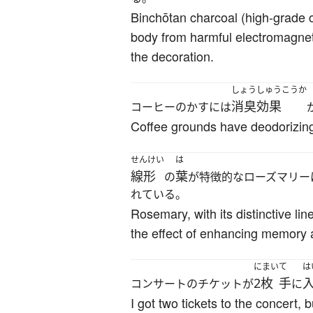
Binchōtan charcoal (high-grade c
body from harmful electromagneti
the decoration.
しょうしゅうこうか
消臭効果
コーヒーのかすには
Coffee grounds have deodorizing 
せんけい
は
線形
葉
の
が特徴的なローズマリー
れている。
Rosemary, with its distinctive l
the effect of enhancing memory 
にまい
て
は
2枚
手
コンサートのチケットが
に
I got two tickets to the concert, 