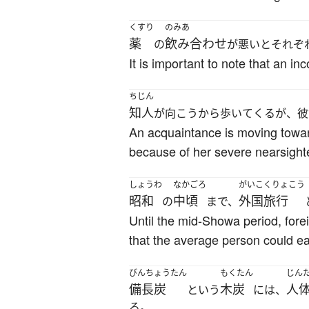
くすり
のみあ
薬
飲み合わせ
の
が悪いとそれぞ
It is important to note that an i
ちじん
知人
が向こうから歩いてくるが、彼
An acquaintance is moving towar
because of her severe nearsigh
しょうわ
なかごろ
がいこくりょこう
昭和
中頃
外国旅行
の
まで、
Until the mid-Showa period, forei
that the average person could ea
びんちょうたん
もくたん
じん
備長炭
木炭
人
という
には、
る。