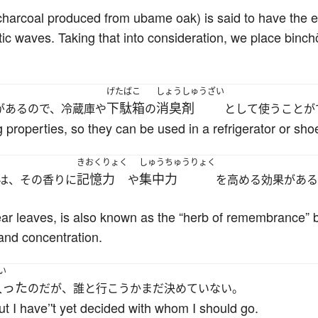
harcoal produced from ubame oak) is said to have the ef
c waves. Taking that into consideration, we place binchō
げたばこ
しょうしゅうざい
下駄箱
消臭剤
があるので、冷蔵庫や
の
として使うことが
properties, so they can be used in a refrigerator or sh
きおくりょく
しゅうちゅうりょく
記憶力
集中力
は、その香りに
や
を高める効果がある
inear leaves, is also known as the “herb of remembrance” 
and concentration.
い
入った
のだが、誰と行こうかまだ決めていない。
but I have’'t yet decided with whom I should go.