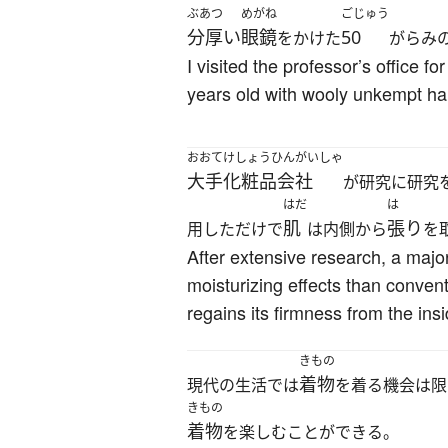
ぶあつ
めがね
ごじゅう
分厚い
眼鏡
50
をかけた
がらみ
I visited the professor’s office f
years old with wooly unkempt hai
おおて
けしょうひんがいしゃ
大手
化粧品会社
が研究に研究
はだ
は
肌
張り
用しただけで
は内側から
を
After extensive research, a majo
moisturizing effects than convent
regains its firmness from the ins
きもの
着物
現代の生活では
を着る機会は限
きもの
着物
を楽しむことができる。