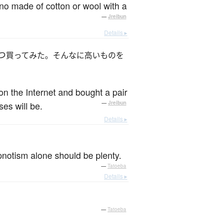
ono made of cotton or wool with a
—
Jreibun
Details ▸
つ
買ってみた。そんなに高いものを
on the Internet and bought a pair
ses will be.
—
Jreibun
Details ▸
pnotism alone should be plenty.
—
Tatoeba
Details ▸
—
Tatoeba