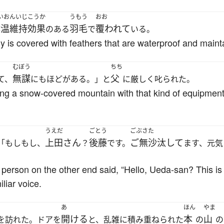
いおんいじこうか
うもう
おお
体温維持効果
羽毛
覆われて
のある
で
いる。
y is covered with feathers that are waterproof and main
むぼう
ちち
無謀
父
て、
にもほどがある。」と
に厳しく叱られた。
mbing a snow-covered mountain with that kind of equipment
うえだ
ごとう
ごぶさた
上田さん
後藤
ご無沙汰して
「もしもし、
？
です。
ます、元気
 person on the other end said, “Hello, Ueda-san? This i
liar voice.
あ
ほん
やま
開ける
本
山
を訪れた。ドアを
と、乱雑に積み重ねられた
の
の