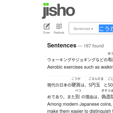
Sentences
▾
Draw
Radicals
Sentences
— 187 found
ゆ
有
ウォーキングやジョギングなどの
Aerobic exercises such as walking
こうか
ごえんだま
ご
硬貨
5円玉
5
現代の日本の
は、
と
べつ
ぎぞう
別
偽造
めであり、また
の理由は、
Among modern Japanese coins, th
make them easier to distinguish f