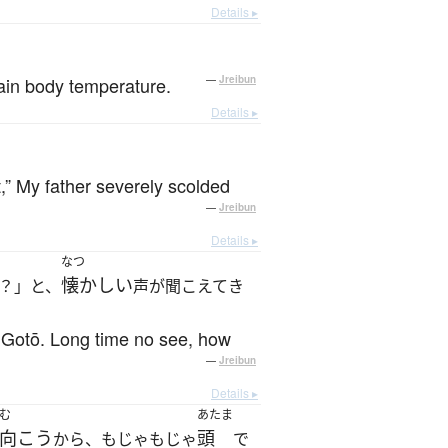
Details ▸
tain body temperature.
—
Jreibun
Details ▸
,” My father severely scolded
—
Jreibun
Details ▸
なつ
懐かしい
？」と、
声が聞こえてき
s Gotō. Long time no see, how
—
Jreibun
Details ▸
む
あたま
向こう
頭
から、もじゃもじゃ
で