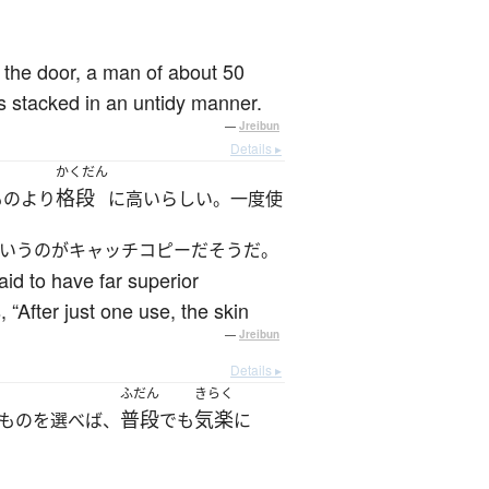
ed the door, a man of about 50
s stacked in an untidy manner.
—
Jreibun
Details ▸
かくだん
格段
ものより
に高いらしい。一度使
いうのがキャッチコピーだそうだ。
id to have far superior
 “After just one use, the skin
—
Jreibun
Details ▸
ふだん
きらく
普段
気楽
ものを選べば、
でも
に