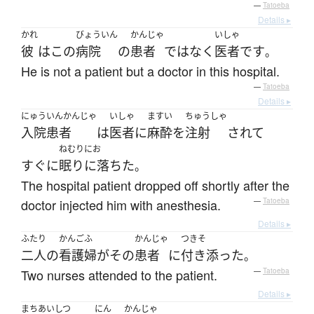
—
Tatoeba
Details ▸
かれ
びょういん
かんじゃ
いしゃ
彼
は
この
病院
の
患者
ではなく
医者
です
。
He is not a patient but a doctor in this hospital.
—
Tatoeba
Details ▸
にゅういんかんじゃ
いしゃ
ますい
ちゅうしゃ
入院患者
は
医者
に
麻酔
を
注射
されて
ねむりにお
すぐに
眠りに落ちた
。
The hospital patient dropped off shortly after the
doctor injected him with anesthesia.
—
Tatoeba
Details ▸
ふたり
かんごふ
かんじゃ
つきそ
二人
の
看護婦
が
その
患者
に
付き添った
。
Two nurses attended to the patient.
—
Tatoeba
Details ▸
まちあいしつ
にん
かんじゃ