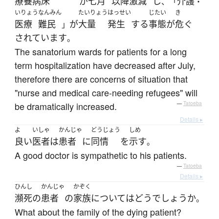
療養病床
が
七月
以降
激減
し
介護
、「
・
いりょう
なんみん
たいりょう
はっせい
じたい
き
医療
難民
が
大量
発生
する
事態
が
危ぐ
」
されています
。
The sanatorium wards for patients for a long
term hospitalization have decreased after July,
therefore there are concerns of situation that
"nurse and medical care-needing refugees" will
be dramatically increased.
—
Tatoeba
Details ▸
よ
いしゃ
かんじゃ
どうじょう
しめ
良い
医者
は
患者
に
同情
を
示す
。
A good doctor is sympathetic to his patients.
—
Tatoeba
Details ▸
ひんし
かんじゃ
かぞく
瀕死の
患者
の
家族
について
は
どう
でしょうか
。
What about the family of the dying patient?