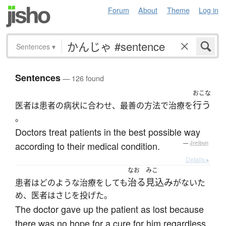
Forum
About
Theme
Log in
Sentences
▾
Sentences
— 126 found
おこな
行う
医者は患者の病状に合わせ、最善の方法で治療を
。
Doctors treat patients in the best possible way
according to their medical condition.
—
Jreibun
Details ▸
なお
みこ
治る
見込み
患者はどのような治療をしても
がないた
め、医者はさじを投げた。
The doctor gave up the patient as lost because
there was no hope for a cure for him regardless