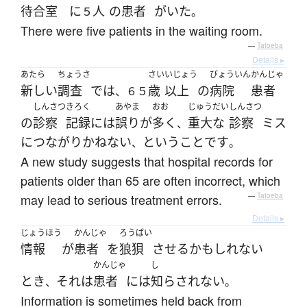
待合室
に
人
の
患者
が
いた
５
。
There were five patients in the waiting room.
—
Tatoeba
Details ▸
あたら
ちょうさ
さい
いじょう
びょういん
かんじゃ
新しい
調査
で
は
歳
以上
の
病院
患者
、６５
しんさつ
きろく
あやま
おお
じゅうだい
しんさつ
の
診察
記録
には
誤り
が
多く
重大な
診察
ミス
、
に
つながり
かねない
と
いう
こと
です
、
。
A new study suggests that hospital records for
patients older than 65 are often incorrect, which
may lead to serious treatment errors.
—
Tatoeba
Details ▸
じょうほう
かんじゃ
ろうばい
情報
が
患者
を
狼狽
させる
かもしれない
かんじゃ
し
とき
それ
は
患者
には
知らされない
、
。
Information is sometimes held back from