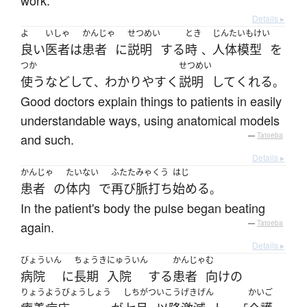
work.
Details ▸
よ
いしゃ
かんじゃ
せつめい
とき
じんたいもけい
良い
医者
は
患者
に
説明
する
時
人体模型
を
、
つか
せつめい
使う
など
して
わかり
やすく
説明
して
くれる
、
。
Good doctors explain things to patients in easily
understandable ways, using anatomical models
and such.
—
Tatoeba
Details ▸
かんじゃ
たいない
ふたた
みゃくう
はじ
患者
の
体内
で
再び
脈打ち
始める
。
In the patient's body the pulse began beating
again.
—
Tatoeba
Details ▸
びょういん
ちょうき
にゅういん
かんじゃ
む
病院
に
長期
入院
する
患者
向け
の
りょうようびょうしょう
しちがつ
いこう
げきげん
かいご