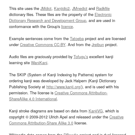
This site uses the
JMdict
,
Kanjidic2
,
JMnedict
and
Radkfile
dictionary files. These files are the property of the
Electronic
Dictionary Research and Development Group
, and are used in
conformance with the Group's
licence
.
Example sentences come from the
Tatoeba
project and are licensed
under
Creative Commons CC-BY
. And from the
Jreibun
project.
Audio files are graciously provided by
Tofugu’s
excellent kanji
learning site
WaniKani
.
The SKIP (System of Kanji Indexing by Patterns) system for
ordering kanji was developed by Jack Halpern (Kanji Dictionary
Publishing Society at
http://www.kanji.org/
), and is used with his
permission. The license is
Creative Commons Attribution-
ShareAlike 4.0 International
.
Kanji stroke diagrams are based on data from
KanjiVG
, which is
copyright © 2009-2012 Ulrich Apel and released under the
Creative
Commons Attribution-Share Alike 3.0
license.
Wikipedia data comes from the
DBpedia
project and is dual licensed