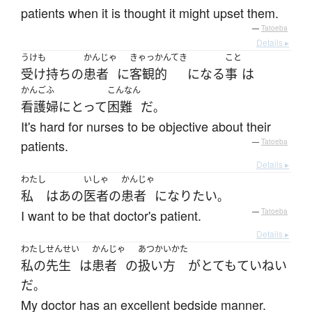
patients when it is thought it might upset them.
—
Tatoeba
Details ▸
うけも
かんじゃ
きゃっかんてき
こと
受け持ち
の
患者
に
客観的
になる
事
は
かんごふ
こんなん
看護婦
にとって
困難
だ
。
It's hard for nurses to be objective about their
patients.
—
Tatoeba
Details ▸
わたし
いしゃ
かんじゃ
私
は
あの
医者
の
患者
になり
たい
。
I want to be that doctor's patient.
—
Tatoeba
Details ▸
わたし
せんせい
かんじゃ
あつかいかた
私の
先生
は
患者
の
扱い方
が
とても
ていねい
だ
。
My doctor has an excellent bedside manner.