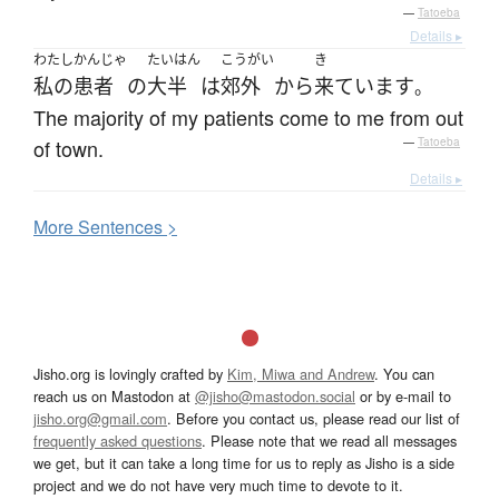
—
Tatoeba
Details ▸
わたし
かんじゃ
たいはん
こうがい
き
私の
患者
の
大半
は
郊外
から
来ています
。
The majority of my patients come to me from out
of town.
—
Tatoeba
Details ▸
More
S
entences >
Jisho.org is lovingly crafted by
Kim, Miwa and Andrew
. You can
reach us on Mastodon at
@jisho@mastodon.social
or by e-mail to
jisho.org@gmail.com
. Before you contact us, please read our list of
frequently asked questions
. Please note that we read all messages
we get, but it can take a long time for us to reply as Jisho is a side
project and we do not have very much time to devote to it.