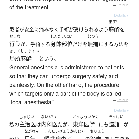
of the treatment.
—
Jreibun
Details ▸
ますい
麻酔
患者が安全に痛みなく手術が受けられるよう
を
おこな
しんたいぶい
むつう
行う
身体部位
無痛
が、手術する
だけを
にする方法を
きょくしょますい
局所麻酔
という。
General anesthesia is administered to patients
so that they can undergo surgery safely and
painlessly. On the other hand, the procedure
which targets only a part of the body is called
“local anesthesia.”
—
Jreibun
Details ▸
しゅじい
ないかい
とうよういがく
ぞうけい
主治医
内科医
東洋医学
造詣
私の
は
だが、
にも
が
ながねん
まんせいびょうかんじゃ
ちりょう
長年
慢性病患者
治療