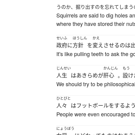
うのか、掘り出すのを忘れてしまう
Squirrels are said to dig holes 
where they have stored their nuts
せいふ
ほうしん
かえ
政府
に
方針
を
変えさせる
の
は
It's like pulling teeth to ask the
じんせい
かんじん
もう
人生
は
あきらめ
が
肝心
設け
。
We should try to be philosophical
ひとびと
人々
は
フットボール
を
する
よ
People were even encouraged to 
にょうぼう