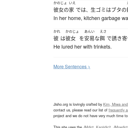
かのじょ
いえ
彼女の
家
で
は
生ゴミ
は
ブタ
の
、
In her home, kitchen garbage was
かれ
かのじょ
あんい
えさ
彼
は
彼女
を
安易な
餌
で
誘き寄
He lured her with trinkets.
More
S
entences >
Jisho.org is lovingly crafted by
Kim, Miwa and
contact us, please read our list of
frequently 
project and we do not have very much time to 
This site uses the
JMdict
,
Kanjidic2
,
JMnedict