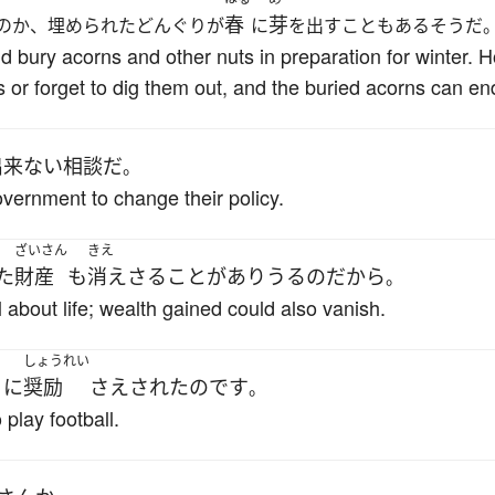
春
芽
のか、埋められたどんぐりが
に
を出すこともあるそうだ
and bury acorns and other nuts in preparation for winter.
 or forget to dig them out, and the buried acorns can end
出来ない相談
だ
。
 government to change their policy.
ざいさん
きえ
た
財産
も
消えさる
こと
が
ありうる
の
だから
。
 about life; wealth gained could also vanish.
しょうれい
うに
奨励
さえ
された
のです
。
play football.