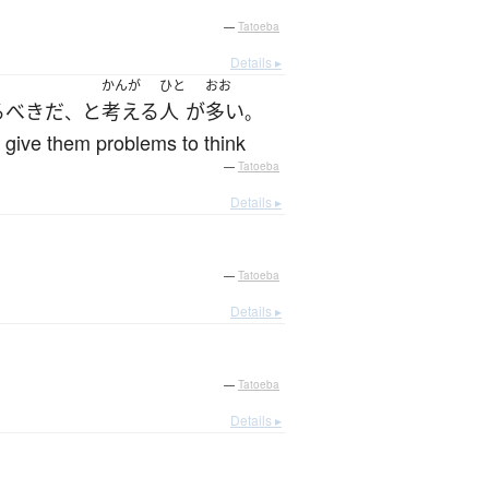
—
Tatoeba
Details ▸
かんが
ひと
おお
る
べき
だ
と
考える
人
が
多い
、
。
d give them problems to think
—
Tatoeba
Details ▸
—
Tatoeba
Details ▸
—
Tatoeba
Details ▸