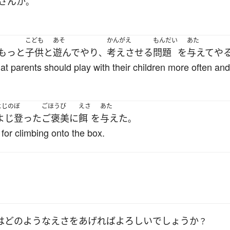
さん
か
。
こども
あそ
かんがえ
もんだい
あた
もっと
子供
と
遊んで
やり
考えさせる
問題
を
与えて
や
、
hat parents should play with their children more often an
よじのぼ
ごほうび
えさ
あた
よじ登った
ご褒美
に
餌
を
与えた
。
for climbing onto the box.
は
どのような
えさ
を
あげれば
よろしい
でしょうか
？