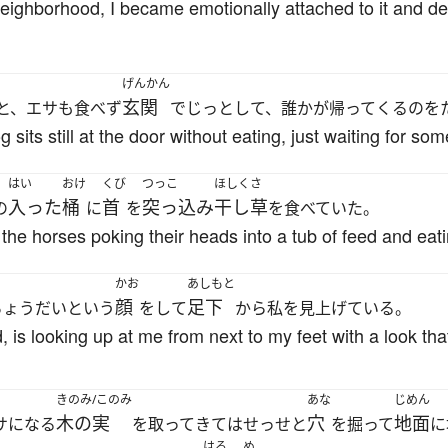
 neighborhood, I became emotionally attached to it and d
げんかん
玄関
と、エサも食べず
でじっとして、誰かが帰ってくるのを
sits still at the door without eating, just waiting for s
はい
おけ
くび
つっこ
ほしくさ
入った
桶
首
突っ込み
干し草
の
に
を
を食べていた。
the horses poking their heads into a tub of feed and eat
かお
あしもと
顔
足下
ちょうだいという
をして
から私を見上げている。
, is looking up at me from next to my feet with a look th
きのみ/このみ
あな
じめん
木の実
穴
地面
サになる
を取ってきてはせっせと
を掘って
に
はる
め