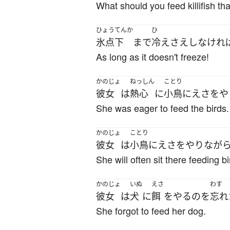
What should you feed killifish th
ひょうてんか
ひ
氷点下
まで
冷え
さえ
し
なけれ
As long as it doesn't freeze!
かのじょ
ねっしん
ことり
彼女
は
熱心
に
小鳥
に
えさ
を
や
She was eager to feed the birds.
かのじょ
ことり
彼女
は
小鳥
に
えさ
を
やり
なが
She will often sit there feeding bi
かのじょ
いぬ
えさ
わす
彼女
は
犬
に
餌
を
やる
の
を
忘れ
She forgot to feed her dog.