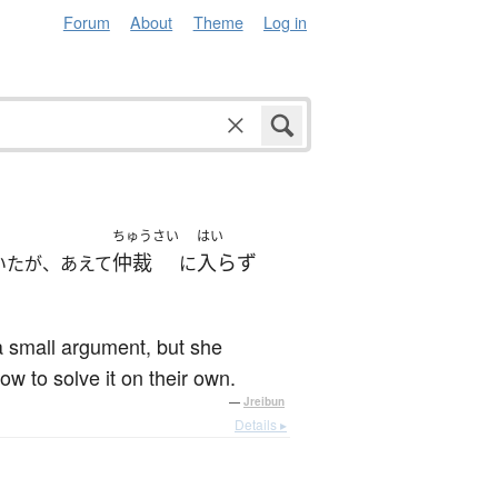
Forum
About
Theme
Log in
ちゅうさい
はい
仲裁
入らず
いたが、あえて
に
a small argument, but she
ow to solve it on their own.
—
Jreibun
Details ▸