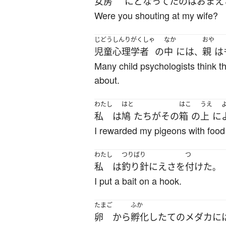
女房
に
どなってた
の
は
おまえ
Were you shouting at my wife?
じどうしんりがくしゃ
なか
おや
児童心理学者
の
中
には
親
は
、
Many child psychologists think t
about.
わたし
はと
はこ
うえ
私
は
鳩
たち
が
その
箱
の
上
に
I rewarded my pigeons with food 
わたし
つりばり
つ
私
は
釣り針
に
えさ
を
付けた
。
I put a bait on a hook.
たまご
ふか
卵
から
孵化
し
たて
の
メダカ
に