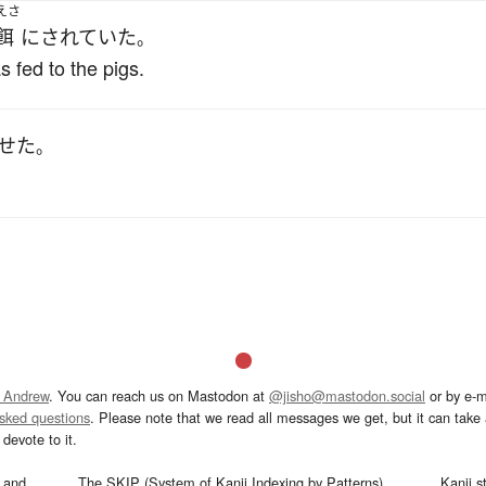
えさ
餌
に
されていた
。
 fed to the pigs.
せた
。
 Andrew
. You can reach us on Mastodon at
@jisho@mastodon.social
or by e-m
asked questions
. Please note that we read all messages we get, but it can take a
devote to it.
and
The SKIP (System of Kanji Indexing by Patterns)
Kanji s