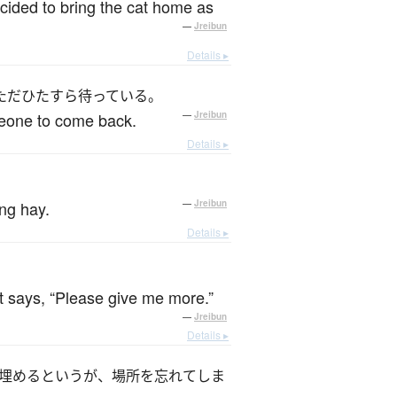
ecided to bring the cat home as
—
Jreibun
Details ▸
ただひたすら待っている。
omeone to come back.
—
Jreibun
Details ▸
ing hay.
—
Jreibun
Details ▸
at says, “Please give me more.”
—
Jreibun
Details ▸
埋めるというが、場所を忘れてしま