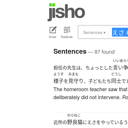
Sentences
▾
Draw
Radicals
Sentences
— 87 found
いいあら
言い
担任の先生は、ちょっとした
ようす
みまも
どうし
様子
見守り
同士
を
、子どもたち
で
The homeroom teacher saw that on
deliberately did not intervene. R
のらねこ
野良猫
近所の
にえさをやっている