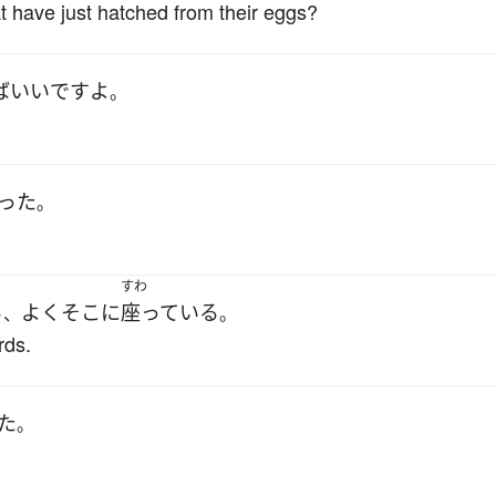
at have just hatched from their eggs?
ば
いい
です
よ
。
った
。
すわ
ら
よく
そこ
に
座っている
、
。
rds.
た
。