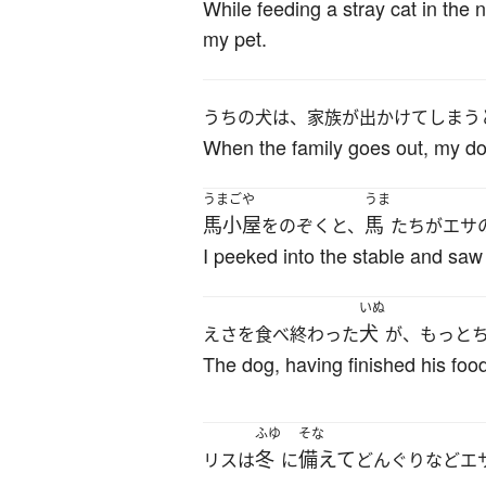
While feeding a stray cat in the
my pet.
うちの犬は、家族が出かけてしまう
When the family goes out, my dog 
うまごや
うま
馬小屋
馬
をのぞくと、
たちがエサ
I peeked into the stable and saw 
いぬ
犬
えさを食べ終わった
が、もっと
The dog, having finished his food
ふゆ
そな
冬
備えて
リスは
に
どんぐりなどエ