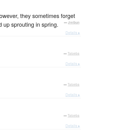
。
 However, they sometimes forget
 up sprouting in spring.
—
Jreibun
Details ▸
—
Tatoeba
Details ▸
—
Tatoeba
Details ▸
—
Tatoeba
Details ▸