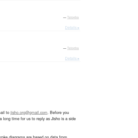
—
Tatoeba
Details ▸
—
Tatoeba
Details ▸
ail to
jisho.org@gmail.com
. Before you
 long time for us to reply as Jisho is a side
troke diagrams are based on data from