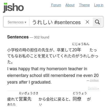
Forum
About
Theme
Log in
Sentences
▾
Sentences
— 302 found
にじゅうねん
20年
小学校の時の担任の先生が、卒業して
たっ
てもなお私のことを覚えていてくれたのがうれしかっ
た。
I was happy that my homeroom teacher in
elementary school still remembered me even 20
years after I graduated.
—
Jreibun
Details ▸
えいぎょうさき
どうりょう
営業先
同僚
疲れて
から会社に戻ると、
が
あたた
い