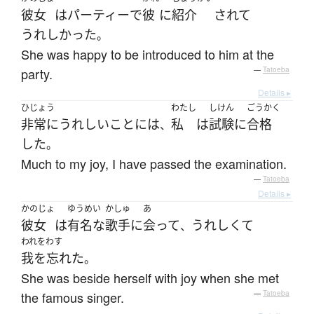
彼女
は
パーティー
で
彼
に
紹介
されて
うれしかった
。
She was happy to be introduced to him at the
party.
—
Tatoeba
Details ▸
ひじょう
わたし
しけん
ごうかく
非常に
うれしい
こと
には
私
は
試験
に
合格
、
した
。
Much to my joy, I have passed the examination.
—
Tatoeba
Details ▸
かのじょ
ゆうめい
かしゅ
あ
彼女
は
有名な
歌手
に
会って
うれしくて
、
われをわす
我を忘れた
。
She was beside herself with joy when she met
the famous singer.
—
Tatoeba