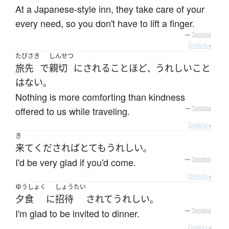
At a Japanese-style inn, they take care of your
every need, so you don't have to lift a finger.
—
Tatoeba
Details ▸
たびさき
しんせつ
旅先
で
親切
に
される
こと
ほど
うれしい
こと
、
は
ない
。
Nothing is more comforting than kindness
offered to us while traveling.
—
Tatoeba
Details ▸
き
来て
くだされば
とても
うれしい
。
I'd be very glad if you'd come.
—
Tatoeba
Details ▸
ゆうしょく
しょうたい
夕食
に
招待
されて
うれしい
。
I'm glad to be invited to dinner.
—
Tatoeba
Details ▸