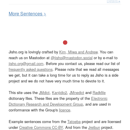
Details ▸
More
S
entences >
Jisho.org is lovingly crafted by
Kim, Miwa and Andrew
. You can
reach us on Mastodon at
@jisho@mastodon.social
or by e-mail to
jisho.org@gmail.com
. Before you contact us, please read our list of
frequently asked questions
. Please note that we read all messages
we get, but it can take a long time for us to reply as Jisho is a side
project and we do not have very much time to devote to it.
This site uses the
JMdict
,
Kanjidic2
,
JMnedict
and
Radkfile
dictionary files. These files are the property of the
Electronic
Dictionary Research and Development Group
, and are used in
conformance with the Group's
licence
.
Example sentences come from the
Tatoeba
project and are licensed
under
Creative Commons CC-BY
. And from the
Jreibun
project.