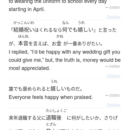
to wearing the uniform to school every day
starting in April.
—
Jreibun
Details ▸
けっこんいわ
なん
うれ
結婚祝い
何でも
嬉しい
「
はくれるなら
」と言った
ほんね
かね
本音
金
が、
を言えば、お
が一番ありがたい。
I replied, “I’d be happy with any wedding gift you
could give me,” but, the truth is, money would be
most appreciated.
—
Jreibun
Details ▸
うれ
嬉しい
誰でも褒められると
ものだ。
Everyone feels happy when praised.
—
Jreibun
Details ▸
たいしょくご
退職後
来年退職する父に
に何がしたいか、さりげ
とざん