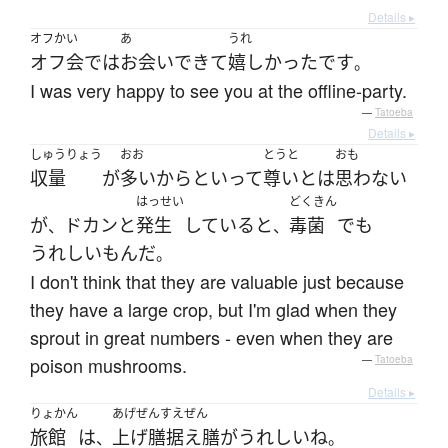
Details ▸
オフかい
あ
うれ
オフ会
で
は
お会い
できて
嬉しかった
です
。
I was very happy to see you at the offline-party.
—
Tatoeba
Details ▸
しゅうりょう
おお
とうと
おも
収量
が
多い
からといって
尊い
と
は
思わない
はっせい
どくきん
が
ドカンと
発生
している
と
毒菌
でも
、
、
うれしい
もん
だ
。
I don't think that they are valuable just because
they have a large crop, but I'm glad when they
sprout in great numbers - even when they are
poison mushrooms.
—
Tatoeba
Details ▸
りょかん
あげぜんすえぜん
旅館
は
上げ膳据え膳
が
うれしい
ね
、
。