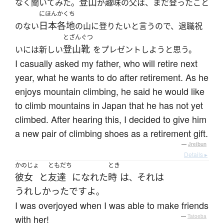
登山
なく聞いてみた。
が趣味の父は、まだ登ったこと
にほんかくち
日本各地
のない
の山に登りたいと言うので、退職祝
とざんぐつ
登山靴
いには新しい
をプレゼントしようと思う。
I casually asked my father, who will retire next
year, what he wants to do after retirement. As he
enjoys mountain climbing, he said he would like
to climb mountains in Japan that he has not yet
climbed. After hearing this, I decided to give him
a new pair of climbing shoes as a retirement gift.
—
Jreibun
Details ▸
かのじょ
ともだち
とき
彼女
と
友達
に
なれた
時
は
それは
、
うれしかった
です
よ
。
I was overjoyed when I was able to make friends
with her!
—
Tatoeba