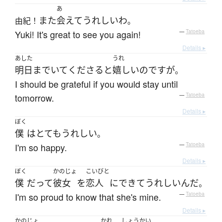
あ
また
会えて
うれしい
わ
由紀！
。
Yuki! It's great to see you again!
—
Tatoeba
Details ▸
あした
うれ
明日
まで
いて
くださる
と
嬉しい
のです
が
。
I should be grateful if you would stay until
tomorrow.
—
Tatoeba
Details ▸
ぼく
僕
は
とても
うれしい
。
I'm so happy.
—
Tatoeba
Details ▸
ぼく
かのじょ
こいびと
僕
だって
彼女
を
恋人
に
できて
うれしい
んだ
。
I'm so proud to know that she's mine.
—
Tatoeba
Details ▸
かのじょ
かれ
しょうかい