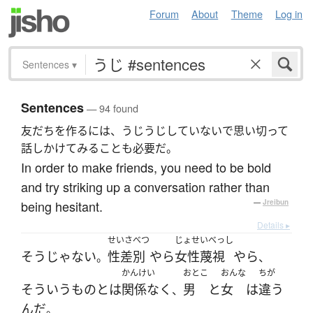
Forum
About
Theme
Log in
Sentences
▾
Sentences
— 94 found
友だちを作るには、うじうじしていないで思い切って
話しかけてみることも必要だ。
In order to make friends, you need to be bold
and try striking up a conversation rather than
being hesitant.
—
Jreibun
Details ▸
せいさべつ
じょせいべっし
そう
じゃない
性差別
やら
女性蔑視
やら
。
、
かんけい
おとこ
おんな
ちが
そういう
もの
と
は
関係なく
男
と
女
は
違う
、
んだ
。