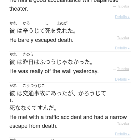
theater.
—
Tatoeba
Details ▸
かれ
かろ
し
まぬが
彼
は
辛うじて
死
を
免れた
。
He barely escaped death.
—
Tatoeba
Details ▸
かれ
きのう
彼
は
昨日
は
ふつう
じゃなかった
。
He was really off the wall yesterday.
—
Tatoeba
Details ▸
かれ
こうつうじこ
彼
は
交通事故
に
あった
が
かろうじて
、
し
死ななくて
すんだ
。
He met with a traffic accident and had a narrow
escape from death.
—
Tatoeba
Details ▸