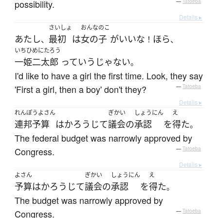
possibility.
—
Tatoeba
Details ▸
さいしょ
おんなのこ
あたし
最初
は
女の子
が
いい
な
ほら
、
！
、
いちひめにたろう
一姫二太郎
って
いう
じゃない
。
I'd like to have a girl the first time. Look, they say
'First a girl, then a boy' don't they?
—
Tatoeba
Details ▸
れんぽうよさん
ぎかい
しょうにん
え
連邦予算
は
かろうじて
議会
の
承認
を
得た
。
The federal budget was narrowly approved by
Congress.
—
Tatoeba
Details ▸
よさん
ぎかい
しょうにん
え
予算
は
かろうじて
議会
の
承認
を
得た
。
The budget was narrowly approved by
Congress.
—
Tatoeba