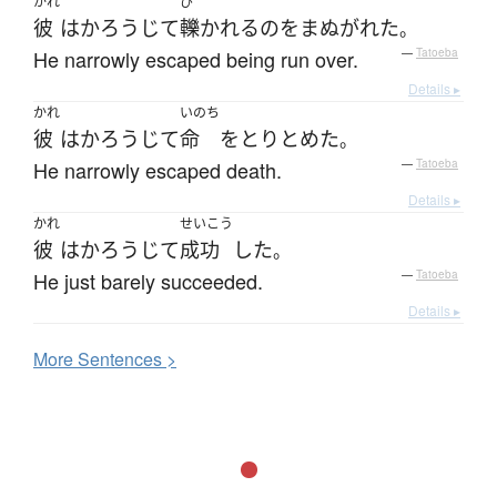
かれ
ひ
彼
は
かろうじて
轢かれる
の
を
まぬがれた
。
He narrowly escaped being run over.
—
Tatoeba
Details ▸
かれ
いのち
彼
は
かろうじて
命
を
とりとめた
。
He narrowly escaped death.
—
Tatoeba
Details ▸
かれ
せいこう
彼
は
かろうじて
成功
した
。
He just barely succeeded.
—
Tatoeba
Details ▸
More
S
entences >