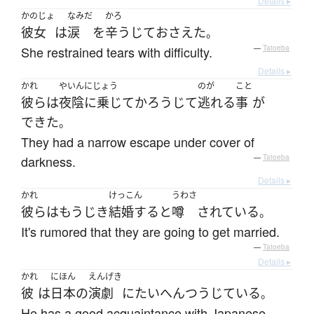
Details ▸
かのじょ
なみだ
かろ
彼女
は
涙
を
辛うじて
おさえた
。
She restrained tears with difficulty.
—
Tatoeba
Details ▸
かれ
やいんにじょう
のが
こと
彼ら
は
夜陰に乗じて
かろうじて
逃れる
事
が
できた
。
They had a narrow escape under cover of
darkness.
—
Tatoeba
Details ▸
かれ
けっこん
うわさ
彼ら
は
もうじき
結婚する
と
噂
されている
。
It's rumored that they are going to get married.
—
Tatoeba
Details ▸
かれ
にほん
えんげき
彼
は
日本
の
演劇
に
たいへん
つうじている
。
He has a good acquaintance with Japanese