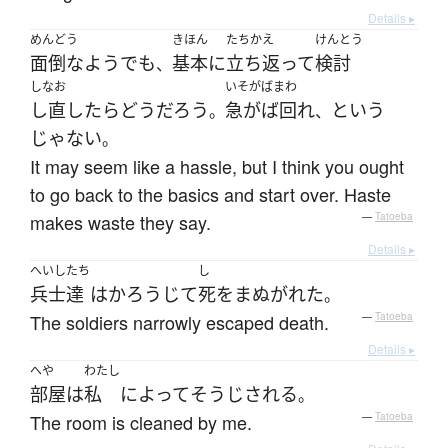
Details ▸
めんどう
きほん
たちかえ
けんとう
面倒な
よう
でも
基本
に
立ち返って
検討
、
しなお
いそがばまわ
し直したら
どう
だろう
急がば回れ
という
。
、
じゃない
。
It may seem like a hassle, but I think you ought
to go back to the basics and start over. Haste
makes waste they say.
—
Tatoeba
Details ▸
へいし
たち
し
兵士
達
は
かろうじて
死
を
まぬがれた
。
The soldiers narrowly escaped death.
—
Tatoeba
Details ▸
へや
わたし
部屋
は
私
によって
そうじ
される
。
The room is cleaned by me.
—
Tatoeba