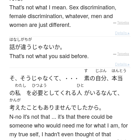
That's not what I mean. Sex discrimination,
female discrimination, whatever, men and
women are just different.
—
Tatoeba
Details ▸
はなしがちが
話が違う
じゃないか
。
That's not what you said before.
—
Tatoeba
Details ▸
す
じぶん
ほんとう
そ
そうじゃなくて
素
の
自分
本当
、
、・・・
、
わたし
ひつよう
ひと
の
私
を
必要として
くれる
人
が
いる
なんて
、
かんが
考えた
こと
も
ありません
で
した
から
。
N-no it's not that ... it's that there could be
someone who would need me for what I am, for
my true self, I hadn't even thought of that