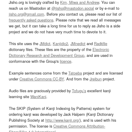
Jisho.org is lovingly crafted by
Kim, Miwa and Andrew
. You can
reach us on Mastodon at
@jisho@mastodon.social
or by e-mail to
jisho.org@gmail.com
. Before you contact us, please read our list of
frequently asked questions
. Please note that we read all messages
we get, but it can take a long time for us to reply as Jisho is a side
project and we do not have very much time to devote to it.
This site uses the
JMdict
,
Kanjidic2
,
JMnedict
and
Radkfile
dictionary files. These files are the property of the
Electronic
Dictionary Research and Development Group
, and are used in
conformance with the Group's
licence
.
Example sentences come from the
Tatoeba
project and are licensed
under
Creative Commons CC-BY
. And from the
Jreibun
project.
Audio files are graciously provided by
Tofugu’s
excellent kanji
learning site
WaniKani
.
The SKIP (System of Kanji Indexing by Patterns) system for
ordering kanji was developed by Jack Halpern (Kanji Dictionary
Publishing Society at
http://www.kanji.org/
), and is used with his
permission. The license is
Creative Commons Attribution-
ShareAlike 4.0 International
.