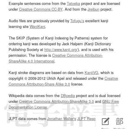
Example sentences come from the
Tatoeba
project and are licensed
under
Creative Commons CC-BY
. And from the
Jreibun
project.
Audio files are graciously provided by
Tofugu’s
excellent kanji
learning site
WaniKani
.
The SKIP (System of Kanji Indexing by Patterns) system for
ordering kanji was developed by Jack Halpern (Kanji Dictionary
Publishing Society at
http://www.kanji.org/
), and is used with his
permission. The license is
Creative Commons Attribution-
ShareAlike 4.0 International
.
Kanji stroke diagrams are based on data from
KanjiVG
, which is
copyright © 2009-2012 Ulrich Apel and released under the
Creative
Commons Attribution-Share Alike 3.0
license.
Wikipedia data comes from the
DBpedia
project and is dual licensed
under
Creative Commons Attribution-ShareAlike 3.0
and
GNU Free
Documentation License
.
JLPT data comes from
Jonathan Waller‘s
JLPT Resources
page.