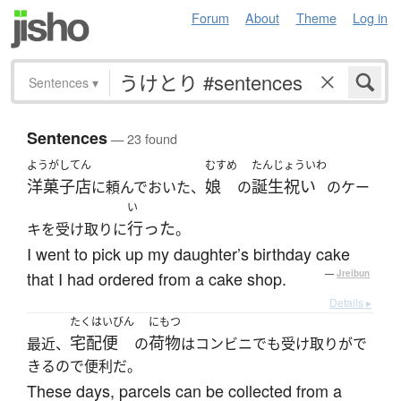
Forum
About
Theme
Log in
Sentences
▾
Sentences
— 23 found
ようがしてん
むすめ
たんじょういわ
洋菓子店
娘
誕生祝い
に頼んでおいた、
の
のケー
い
行った
キを受け取りに
。
I went to pick up my daughter’s birthday cake
that I had ordered from a cake shop.
—
Jreibun
Details ▸
たくはいびん
にもつ
宅配便
荷物
最近、
の
はコンビニでも受け取りがで
きるので便利だ。
These days, parcels can be collected from a