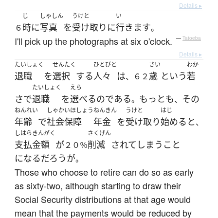
Details ▸
じ
しゃしん
うけと
い
時
に
写真
を
受け取り
に
行きます
６
。
I'll pick up the photographs at six o'clock.
—
Tatoeba
Details ▸
たいしょく
せんたく
ひとびと
さい
わか
退職
を
選択
する
人々
は
歳
という
若
、６２
たいしょく
えら
さ
で
退職
を
選べる
の
である
もっとも
その
。
、
ねんれい
しゃかいほしょう
ねんきん
うけと
はじ
年齢
で
社会保障
年金
を
受け取り
始める
と
、
しはら
きんがく
さくげん
支払
金額
が
削減
されて
しまう
こと
２０％
になる
だろう
が
。
Those who choose to retire can do so as early
as sixty-two, although starting to draw their
Social Security distributions at that age would
mean that the payments would be reduced by