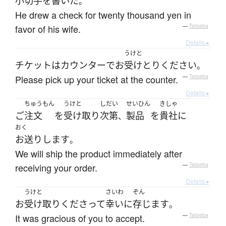
小切手
を
書いた
。
He drew a check for twenty thousand yen in
favor of his wife.
—
Tatoeba
Details ▸
うけと
チケット
は
カウンター
で
お
受けとり
ください
。
Please pick up your ticket at the counter.
—
Tatoeba
Details ▸
ちゅうもん
うけと
しだい
せいひん
きしゃ
ご
注文
を
受け取り
次第
製品
を
貴社
に
、
おく
お送り
します
。
We will ship the product immediately after
receiving your order.
—
Tatoeba
Details ▸
うけと
さいわ
ぞん
お
受け取り
くださって
幸いに
存じます
。
It was gracious of you to accept.
—
Tatoeba