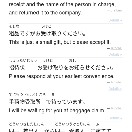
receipt and the name of the person in charge,
and returned it to the company.
—
Jreibun
Details ▸
そしな
うけと
粗品
です
が
お
受け取り
ください
。
This is just a small gift, but please accept it.
—
Tatoeba
Details ▸
しょうたいじょう
うけと
おし
招待状
お
受け取り
を
お知らせ
ください
。
Please respond at your earliest convenience.
—
Tatoeba
Details ▸
てにもつ
うけと
ところ
ま
手荷物
受取
所
で
待っています
。
I will be waiting for you at baggage claim.
—
Tatoeba
Details ▸
どういつ
さしだしにん
どういつ
うけとりにん
あ
同一
差出人
から
同一
受取人
に
宛てて