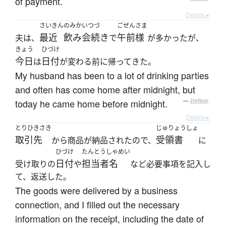
of payment.
Details ▸
さいきん
のみかいつづ
ごぜんさま
最近
飲み会続き
午前様
夫は、
で
が多かったが、
きょう
ひづけ
今日
日付
は
が変わる前に帰ってきた。
My husband has been to a lot of drinking parties
and often has come home after midnight, but
today he came home before midnight.
—
Jreibun
Details ▸
とりひきさき
じゅりょうしょ
取引先
受領書
から商品が納品されたので、
に
ひづけ
たんとうしゃめい
日付
担当者名
受け取りの
や
など必要事項を記入し
て、返送した。
The goods were delivered by a business
connection, and I filled out the necessary
information on the receipt, including the date of