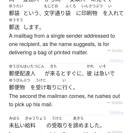
ゆうたい
もじどお
ふくろ
いんさつぶつ
い
郵袋
と
いう
文字通り
袋
に
印刷物
を
入れて
、
ゆうそう
郵送
します
。
A mailbag from a single sender addressed to
one recipient, as the name suggests, is for
delivering a bag of printed matter.
—
Tatoeba
Details ▸
ゆうびんはいたつにん
きた
かれ
いそ
郵便配達人
が
来る
と
すぐに
彼
は
急いで
、
ゆうびんぶつ
うけと
い
郵便物
を
受け取り
に
行く
。
The second the mailman comes, he rushes out
to pick up his mail.
—
Tatoeba
Details ▸
みはら
きゅうりょう
うけと
あきら
未払い
給料
の
受取り
を
諦めました
。
—
Tatoeba