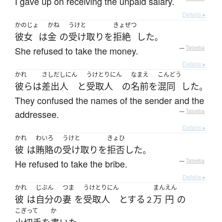
I gave up on receiving the unpaid salary.
Details ▸
かのじょ
かね
うけと
きょぜつ
彼女
は
金
の
受け取り
を
拒絶
した
。
She refused to take the money.
—
Tatoeba
Details ▸
かれ
さしだしにん
うけとりにん
なまえ
こんどう
彼ら
は
差出人
と
受取人
の
名前
を
混同
した
。
They confused the names of the sender and the
addressee.
—
Tatoeba
Details ▸
かれ
わいろ
うけと
きょひ
彼
は
賄賂
の
受け取り
を
拒否
した
。
He refused to take the bribe.
—
Tatoeba
Details ▸
かれ
じぶん
つま
うけとりにん
まん
えん
彼
は
自分
の
妻
を
受取人
とする
万
円
の
２
こぎって
か