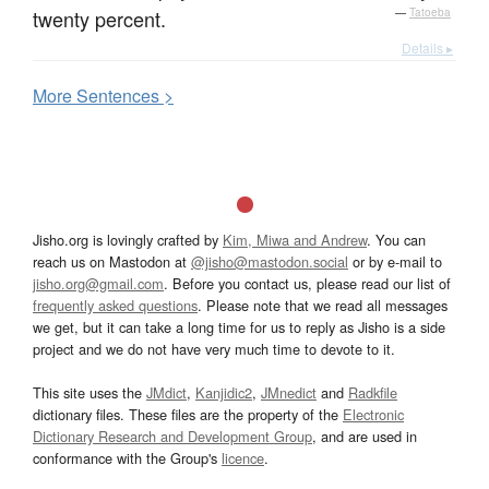
twenty percent.
—
Tatoeba
Details ▸
More
S
entences >
Jisho.org is lovingly crafted by
Kim, Miwa and Andrew
. You can
reach us on Mastodon at
@jisho@mastodon.social
or by e-mail to
jisho.org@gmail.com
. Before you contact us, please read our list of
frequently asked questions
. Please note that we read all messages
we get, but it can take a long time for us to reply as Jisho is a side
project and we do not have very much time to devote to it.
This site uses the
JMdict
,
Kanjidic2
,
JMnedict
and
Radkfile
dictionary files. These files are the property of the
Electronic
Dictionary Research and Development Group
, and are used in
conformance with the Group's
licence
.