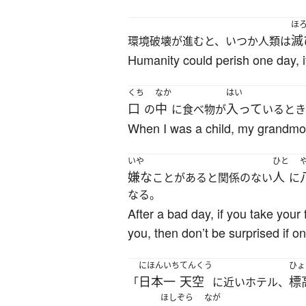
ほ
滅
環境破壊が進むと、いつか人類は
Humanity could perish one day, i
くち
なか
はい
口
中
入って
の
に食べ物が
いるとき
When I was a child, my grandmoth
いや
ひと
嫌な
人
ことがあると関係のない
に
なる。
After a bad day, if you take your
you, then don’t be surprised if 
にほんいち
てんくう
ひょ
日本一
天空
標
「
に近いホテル、
ほしぞら
なが