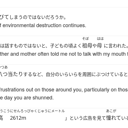
ろ
びて
しまうのではないだろうか。
f environmental destruction continues.
そぼ
はは
祖母
母
は話すものではないと、子どもの頃よく
や
に言われた
er and mother often told me not to talk with my mouth f
やつあ
八つ当たり
するなど、自分のいらいらを周囲にぶつけていると
 frustrations out on those around you, particularly on th
one day you are shunned.
うこう
にせんろっぴゃくじゅうにメートル
あこが
高
2612m
憧れて
」という広告を見て
い