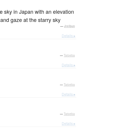
he sky in Japan with an elevation
 and gaze at the starry sky
—
Jreibun
Details ▸
—
Tatoeba
Details ▸
—
Tatoeba
Details ▸
—
Tatoeba
Details ▸