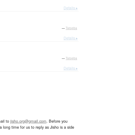
Details ▸
—
Tatoeba
Details ▸
—
Tatoeba
Details ▸
ail to
jisho.org@gmail.com
. Before you
 long time for us to reply as Jisho is a side