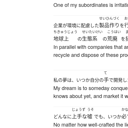
One of my subordinates is irrita
せいひんづく
お
製品作り
企業が環境に配慮した
を
ちきゅうじょう
せいたいけい
こうはい
地球上
生態系
荒廃
の
の
を
In parallel with companies that 
recycle and dispose of these pro
て
手
私の夢は、いつか自分の
で開発し
My dream is to someday conquer 
knows about yet, and market it w
じょうず
うそ
か
上手な
嘘
必
どんなに
でも、いつか
No matter how well-crafted the lie