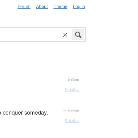
Forum
About
Theme
Log in
—
Jreibun
Details ▸
 to conquer someday.
—
Jreibun
Details ▸