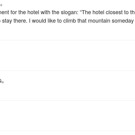
だ。
nt for the hotel with the slogan: “The hotel closest to t
 stay there. I would like to climb that mountain someday
ぬ
。