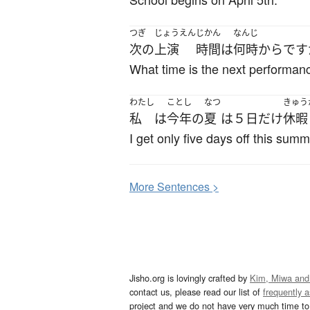
つぎ
じょうえん
じかん
なんじ
次の
上演
時間
は
何時
から
です
What time is the next performan
わたし
ことし
なつ
きゅう
私
は
今年
の
夏
は
５日
だけ
休暇
I get only five days off this summ
More
S
entences >
Jisho.org is lovingly crafted by
Kim, Miwa and
contact us, please read our list of
frequently 
project and we do not have very much time to 