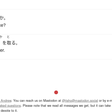
か
。
ce?
か
と
を
取る
。
er.
 Andrew
. You can reach us on Mastodon at
@jisho@mastodon.social
or by e-m
asked questions
. Please note that we read all messages we get, but it can take a
devote to it.