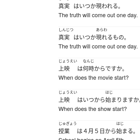
真実
は
いつか
現われる
。
The truth will come out one day.
しんじつ
あらわ
真実
は
いつか
現れる
もの
。
The truth will come out one day.
じょうえい
なんじ
上映
は
何時
から
ですか
。
When does the movie start?
じょうえい
はじ
上映
は
いつから
始まります
か
When does the show start?
じゅぎょう
はじ
授業
は
４月
５日
から
始まる
。
School begins on April 5th.