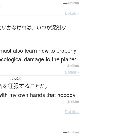
.
—
Jreibun
Details ▸
でいかなければ、いつか深刻な
must also learn how to properly
ecological damage to the planet.
—
Jreibun
Details ▸
せいふく
征服する
界を
ことだ。
 with my own hands that nobody
—
Jreibun
Details ▸
—
Jreibun