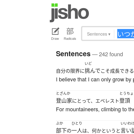
Sentences
▾
Draw
Radicals
Sentences
— 242 found
いど
挑んで
自分の限界に
こそ成長できる
I believe that I can only grow by
とざんか
とうちょ
登山家
登頂
にとって、エベレスト
For mountaineers, climbing to t
ぶか
ひとり
いいわ
部下
一人
言い
の
は、何かというと