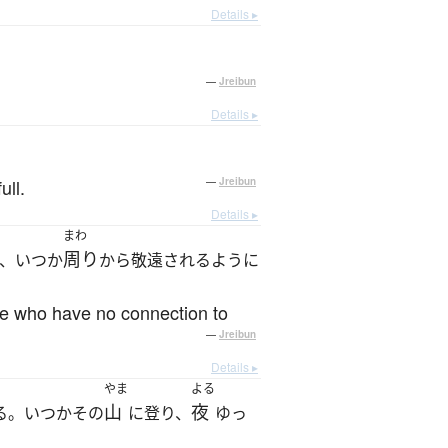
Details ▸
—
Jreibun
Details ▸
。
ull.
—
Jreibun
Details ▸
まわ
周り
、いつか
から敬遠されるように
ose who have no connection to
—
Jreibun
Details ▸
やま
よる
山
夜
る。いつかその
に登り、
ゆっ