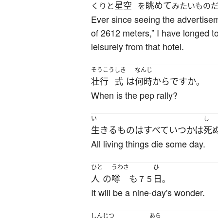
星空
眺めて
くりと
を
みたいもの
Ever since seeing the advertiseme
of 2612 meters,” I have longed to
leisurely from that hotel.
そうこう
しき
なんじ
壮行
式
は
何時
から
ですか
。
When is the pep rally?
い
し
生きる
もの
は
すべて
いつかは
死
All living things die some day.
ひと
うわさ
ひ
人
の
噂
も
日
７５
。
It will be a nine-day's wonder.
しんじつ
あら