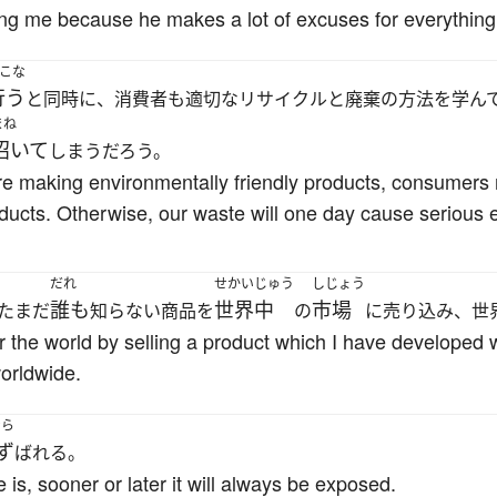
ting me because he makes a lot of excuses for everything
こな
行う
と同時に、消費者も適切なリサイクルと廃棄の方法を学ん
まね
招いて
しまうだろう。
are making environmentally friendly products, consumers 
ducts. Otherwise, our waste will one day cause serious 
だれ
せかいじゅう
しじょう
誰も
世界中
市場
たまだ
知らない商品を
の
に売り込み、世
the world by selling a product which I have developed
orldwide.
なら
ず
ばれる。
 is, sooner or later it will always be exposed.