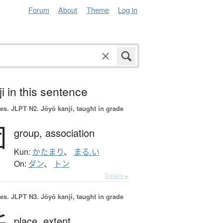
Forum
About
Theme
Log in
i in this sentence
es.
JLPT N2. Jōyō kanji, taught in grade
団
group,
association
Kun:
かたまり
、
まる.い
On:
ダン
、
トン
Details ▸
es.
JLPT N3. Jōyō kanji, taught in grade
place,
extent