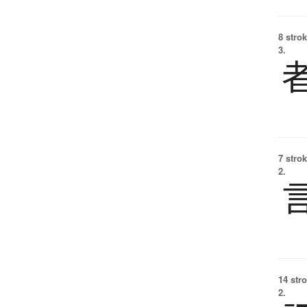
8 strok
3.
7 strok
2.
14 str
2.