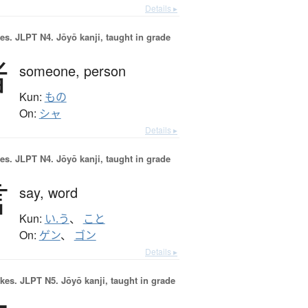
Details ▸
es.
JLPT N4. Jōyō kanji, taught in grade
者
someone,
person
Kun:
もの
On:
シャ
Details ▸
es.
JLPT N4. Jōyō kanji, taught in grade
言
say,
word
Kun:
い.う
、
こと
On:
ゲン
、
ゴン
Details ▸
okes.
JLPT N5. Jōyō kanji, taught in grade