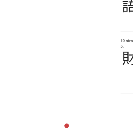
10 str
5.