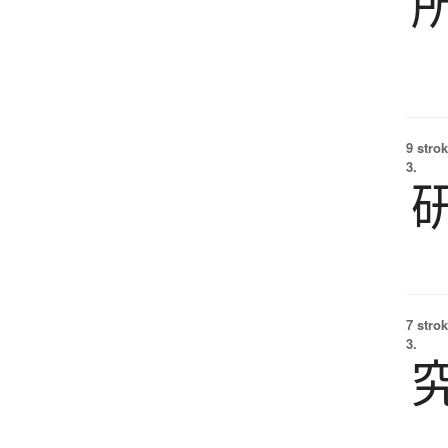
9 strok
3.
7 strok
3.