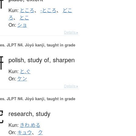
所
Kun:
ところ
、
-ところ
、
どこ
ろ
、
とこ
On:
ショ
Details ▸
es.
JLPT N4. Jōyō kanji, taught in grade
研
polish,
study of,
sharpen
Kun:
と.ぐ
On:
ケン
Details ▸
es.
JLPT N4. Jōyō kanji, taught in grade
究
research,
study
Kun:
きわ.める
On:
キュウ
、
ク