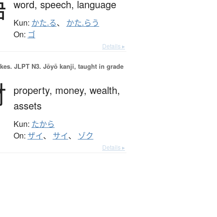
語
word,
speech,
language
Kun:
かた.る
、
かた.らう
On:
ゴ
Details ▸
okes.
JLPT N3. Jōyō kanji, taught in grade
財
property,
money,
wealth,
assets
Kun:
たから
On:
ザイ
、
サイ
、
ゾク
Details ▸