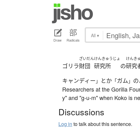
All
▾
Draw
Radicals
ざいだん
けんきゅうじょ
けんき
ゴリラ
財団
研究所
の
研究
キャンディー
とか
ガム
の
」
「
」
Researchers at the Gorilla Foun
y" and "g-u-m" when Koko is ne
Discussions
Log in
to talk about this sentence.