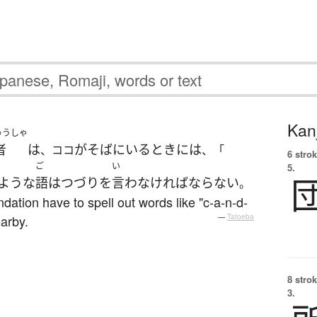
Kanj
ゅうしゃ
者
は
が
そば
に
いる
とき
には
、ココ
、「
6 strok
ご
い
5.
ような
語
は
つづり
を
言わ
なければならない
。
dation have to spell out words like "c-a-n-d-
arby.
—
Tatoeba
8 strok
3.