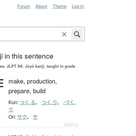
Forum
About
Theme
Log in
i in this sentence
es.
JLPT N4. Jōyō kanji, taught in grade
作
make,
production,
prepare,
build
Kun:
つく.る
、
つく.り
、
-づく.
り
On:
サク
、
サ
Details ▸