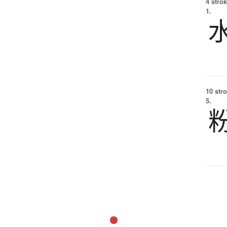
4 strok
1.
10 str
5.