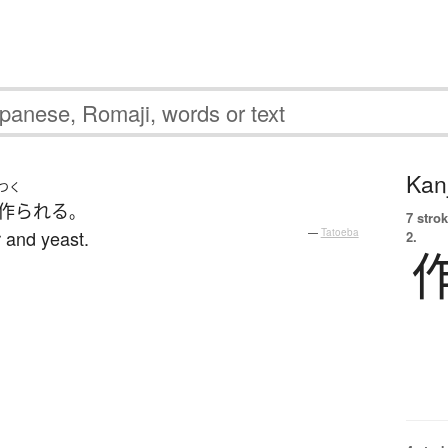
Kanj
つく
作られる
。
7 strok
r and yeast.
—
Tatoeba
2.