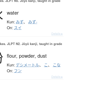
es.
JLPT N5. Jōyō kanji, taught in grade
水
water
Kun:
みず
、
みず-
On:
スイ
Details ▸
okes.
JLPT N2. Jōyō kanji, taught in grade
粉
flour,
powder,
dust
Kun:
デシメートル
、
こ
、
こな
On:
フン
Details ▸