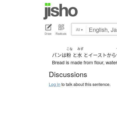
All
▾
Draw
Radicals
こな
みず
パン
は
粉
と
水
と
イースト
から
Bread is made from flour, wate
Discussions
Log in
to talk about this sentence.