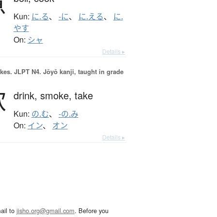
煮
Kun:
に.る
、
-に
、
に.える
、
に.
やす
On:
シャ
Details ▸
okes.
JLPT N4. Jōyō kanji, taught in grade
飲
drink,
smoke,
take
Kun:
の.む
、
-の.み
On:
イン
、
オン
Details ▸
ail to
jisho.org@gmail.com
. Before you