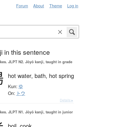
Forum
About
Theme
Log in
i in this sentence
okes.
JLPT N2. Jōyō kanji, taught in grade
湯
hot water,
bath,
hot spring
Kun:
ゆ
On:
トウ
Details ▸
okes.
JLPT N1. Jōyō kanji, taught in junior
boil,
cook