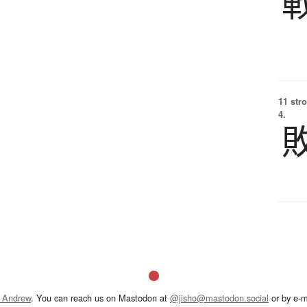
11 str
4.
 Andrew
. You can reach us on Mastodon at
@jisho@mastodon.social
or by e-m