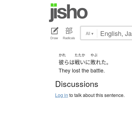
All
▾
Draw
Radicals
かれ
たたか
やぶ
彼ら
は
戦い
に
敗れた
。
They lost the battle.
Discussions
Log in
to talk about this sentence.