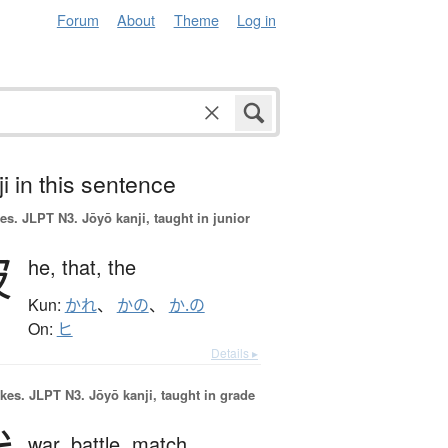
Forum
About
Theme
Log in
i in this sentence
es.
JLPT N3. Jōyō kanji, taught in junior
彼
he,
that,
the
Kun:
かれ
、
かの
、
か.の
On:
ヒ
Details ▸
okes.
JLPT N3. Jōyō kanji, taught in grade
war,
battle,
match