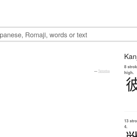
Kanj
8 strok
—
Tatoeba
high.
13 str
4.