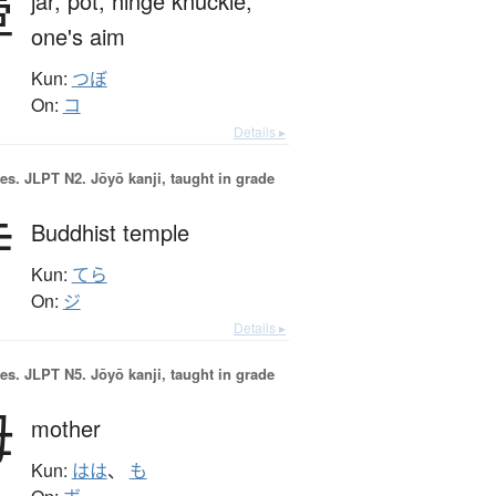
壷
jar,
pot,
hinge knuckle,
one's aim
Kun:
つぼ
On:
コ
Details ▸
es.
JLPT N2. Jōyō kanji, taught in grade
寺
Buddhist temple
Kun:
てら
On:
ジ
Details ▸
es.
JLPT N5. Jōyō kanji, taught in grade
母
mother
Kun:
はは
、
も