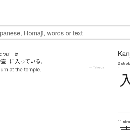
Kanj
つつぼ
は
骨壷
に
入っている
。
2 strok
urn at the temple.
—
Tatoeba
1.
11 str