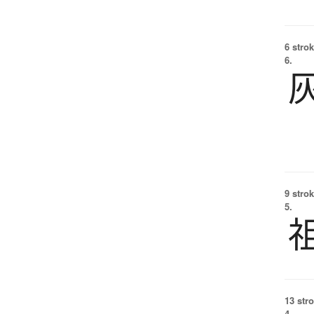
6 strok
6.
9 strok
5.
13 str
4.