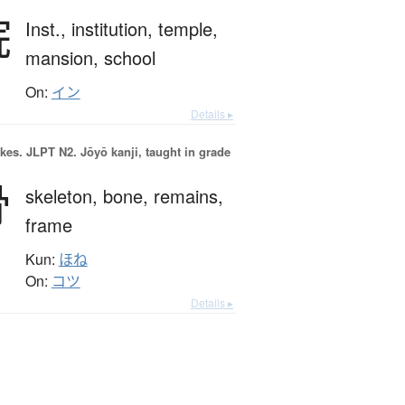
院
Inst.,
institution,
temple,
mansion,
school
On:
イン
Details ▸
okes.
JLPT N2. Jōyō kanji, taught in grade
骨
skeleton,
bone,
remains,
frame
Kun:
ほね
On:
コツ
Details ▸