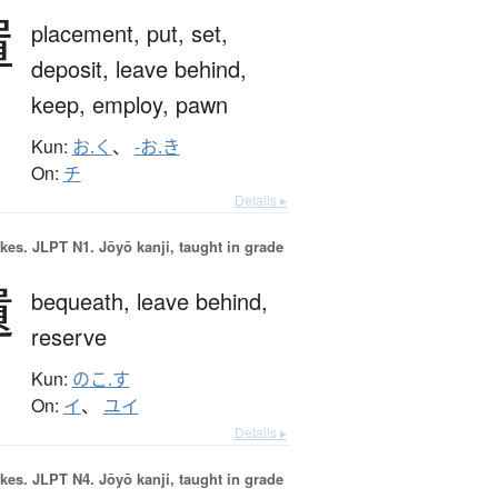
置
placement,
put,
set,
deposit,
leave behind,
keep,
employ,
pawn
Kun:
お.く
、
-お.き
On:
チ
Details ▸
okes.
JLPT N1. Jōyō kanji, taught in grade
遺
bequeath,
leave behind,
reserve
Kun:
のこ.す
On:
イ
、
ユイ
Details ▸
okes.
JLPT N4. Jōyō kanji, taught in grade