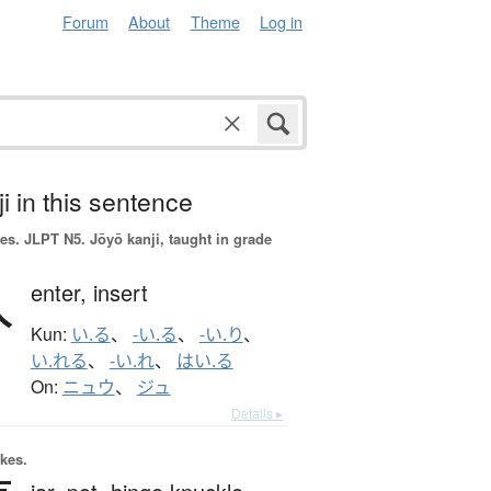
Forum
About
Theme
Log in
i in this sentence
es.
JLPT N5. Jōyō kanji, taught in grade
入
enter,
insert
Kun:
い.る
、
-い.る
、
-い.り
、
い.れる
、
-い.れ
、
はい.る
On:
ニュウ
、
ジュ
Details ▸
okes.