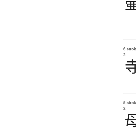
6 strok
2.
5 strok
2.