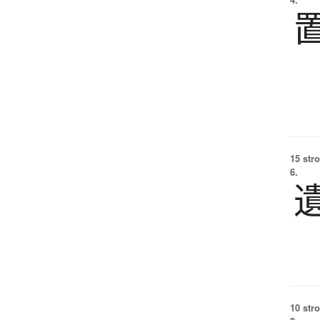
15 str
6.
10 str