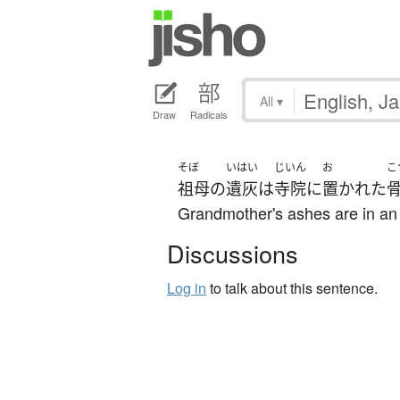
All
▾
Draw
Radicals
そぼ
いはい
じいん
お
こ
祖母
の
遺灰
は
寺院
に
置かれた
Grandmother's ashes are in an 
Discussions
Log in
to talk about this sentence.