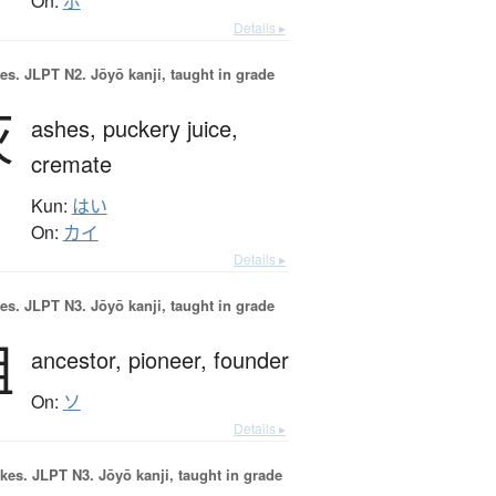
On:
ボ
Details ▸
es.
JLPT N2. Jōyō kanji, taught in grade
灰
ashes,
puckery juice,
cremate
Kun:
はい
On:
カイ
Details ▸
es.
JLPT N3. Jōyō kanji, taught in grade
祖
ancestor,
pioneer,
founder
On:
ソ
Details ▸
okes.
JLPT N3. Jōyō kanji, taught in grade