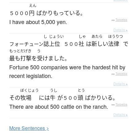
えん
円
ばかり
もっている
５０００
。
I have about 5,000 yen.
—
Tatoeba
Details ▸
し
じょうい
しゃ
あたら
ほうりつ
誌
上位
社
は
新しい
法律
で
フォーチューン
５００
もっと
だげき
う
最も
打撃
を
受けました
。
Fortune 500 companies were the hardest hit by
recent legislation.
—
Tatoeba
Details ▸
ぼくじょう
うし
とう
その
牧場
には
牛
が
頭
ばかり
いる
５００
。
There are about 500 cattle on the ranch.
—
Tatoeba
Details ▸
More
S
entences >