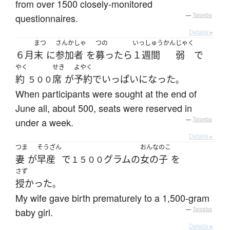
from over 1500 closely-monitored
questionnaires.
—
Tatoeba
Details ▸
まつ
さんかしゃ
つの
いっしゅうかん
じゃく
６月
末
に
参加者
を
募ったら
１週間
弱
で
やく
せき
よやく
約
席
が
予約
で
いっぱい
になった
５００
。
When participants were sought at the end of
June all, about 500, seats were reserved in
under a week.
—
Tatoeba
Details ▸
つま
そうざん
おんなのこ
妻
が
早産
で
グラム
の
女の子
を
１５００
さず
授かった
。
My wife gave birth prematurely to a 1,500-gram
baby girl.
—
Tatoeba
Details ▸