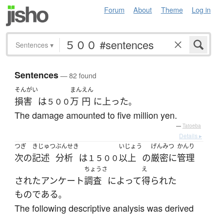
Forum
About
Theme
Log in
Sentences
▾
Sentences
— 82 found
そんがい
まん
えん
損害
は
万
円
に
上った
５００
。
The damage amounted to five million yen.
—
Tatoeba
Details ▸
つぎ
きじゅつ
ぶんせき
いじょう
げんみつ
かんり
次の
記述
分析
は
以上
の
厳密に
管理
１５００
ちょうさ
え
された
アンケート
調査
によって
得られた
ものである
。
The following descriptive analysis was derived