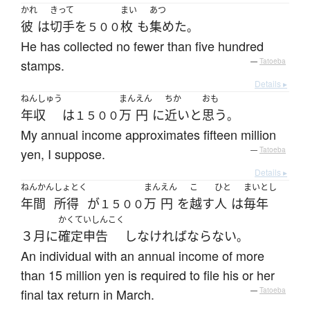
かれ
きって
まい
あつ
彼
は
切手
を
枚
も
集めた
５００
。
He has collected no fewer than five hundred
stamps.
—
Tatoeba
Details ▸
ねんしゅう
まん
えん
ちか
おも
年収
は
万
円
に
近い
と
思う
１５００
。
My annual income approximates fifteen million
yen, I suppose.
—
Tatoeba
Details ▸
ねんかん
しょとく
まん
えん
こ
ひと
まいとし
年間
所得
が
万
円
を
越す
人
は
毎年
１５００
かくていしんこく
３月
に
確定申告
し
なければならない
。
An individual with an annual income of more
than 15 million yen is required to file his or her
final tax return in March.
—
Tatoeba