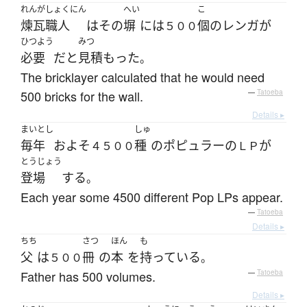
れんが
しょくにん
へい
こ
煉瓦
職人
は
その
塀
には
個
の
レンガ
が
５００
ひつよう
みつ
必要
だ
と
見積もった
。
The bricklayer calculated that he would need
500 bricks for the wall.
—
Tatoeba
Details ▸
まいとし
しゅ
毎年
およそ
種
の
ポピュラー
の
が
４５００
ＬＰ
とうじょう
登場
する
。
Each year some 4500 different Pop LPs appear.
—
Tatoeba
Details ▸
ちち
さつ
ほん
も
父
は
冊
の
本
を
持っている
５００
。
Father has 500 volumes.
—
Tatoeba
Details ▸