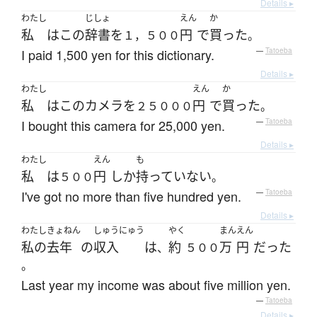
Details ▸
わたし
じしょ
えん
か
私
は
この
辞書
を
円
で
買った
１，５００
。
I paid 1,500 yen for this dictionary.
—
Tatoeba
Details ▸
わたし
えん
か
私
は
この
カメラ
を
円
で
買った
２５０００
。
I bought this camera for 25,000 yen.
—
Tatoeba
Details ▸
わたし
えん
も
私
は
円
しか
持っていない
５００
。
I've got no more than five hundred yen.
—
Tatoeba
Details ▸
わたし
きょねん
しゅうにゅう
やく
まん
えん
私の
去年
の
収入
は
約
万
円
だった
、
５００
。
Last year my income was about five million yen.
—
Tatoeba
Details ▸