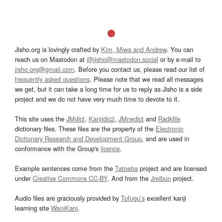
Jisho.org is lovingly crafted by
Kim, Miwa and Andrew
. You can
reach us on Mastodon at
@jisho@mastodon.social
or by e-mail to
jisho.org@gmail.com
. Before you contact us, please read our list of
frequently asked questions
. Please note that we read all messages
we get, but it can take a long time for us to reply as Jisho is a side
project and we do not have very much time to devote to it.
This site uses the
JMdict
,
Kanjidic2
,
JMnedict
and
Radkfile
dictionary files. These files are the property of the
Electronic
Dictionary Research and Development Group
, and are used in
conformance with the Group's
licence
.
Example sentences come from the
Tatoeba
project and are licensed
under
Creative Commons CC-BY
. And from the
Jreibun
project.
Audio files are graciously provided by
Tofugu’s
excellent kanji
learning site
WaniKani
.