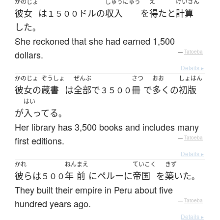
かのじょ
しゅうにゅう
え
けいさん
彼女
は
ドル
の
収入
を
得た
と
計算
１５００
した
。
She reckoned that she had earned 1,500
dollars.
—
Tatoeba
Details ▸
かのじょ
ぞうしょ
ぜんぶ
さつ
おお
しょはん
彼女の
蔵書
は
全部
で
冊
で
多く
の
初版
３５００
はい
が
入ってる
。
Her library has 3,500 books and includes many
first editions.
—
Tatoeba
Details ▸
かれ
ねん
まえ
ていこく
きず
彼ら
は
年
前
に
ペルー
に
帝国
を
築いた
５００
。
They built their empire in Peru about five
hundred years ago.
—
Tatoeba
Details ▸