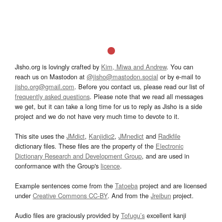
Jisho.org is lovingly crafted by
Kim, Miwa and Andrew
. You can
reach us on Mastodon at
@jisho@mastodon.social
or by e-mail to
jisho.org@gmail.com
. Before you contact us, please read our list of
frequently asked questions
. Please note that we read all messages
we get, but it can take a long time for us to reply as Jisho is a side
project and we do not have very much time to devote to it.
This site uses the
JMdict
,
Kanjidic2
,
JMnedict
and
Radkfile
dictionary files. These files are the property of the
Electronic
Dictionary Research and Development Group
, and are used in
conformance with the Group's
licence
.
Example sentences come from the
Tatoeba
project and are licensed
under
Creative Commons CC-BY
. And from the
Jreibun
project.
Audio files are graciously provided by
Tofugu’s
excellent kanji