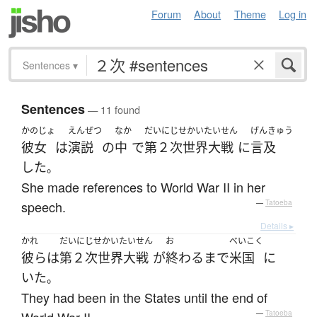
Forum
About
Theme
Log in
Sentences
▾
Sentences
— 11 found
かのじょ
えんぜつ
なか
だいにじせかいたいせん
げんきゅう
彼女
は
演説
の
中
で
第２次世界大戦
に
言及
した
。
She made references to World War II in her
speech.
—
Tatoeba
Details ▸
かれ
だいにじせかいたいせん
お
べいこく
彼ら
は
第２次世界大戦
が
終わる
まで
米国
に
いた
。
They had been in the States until the end of
—
Tatoeba