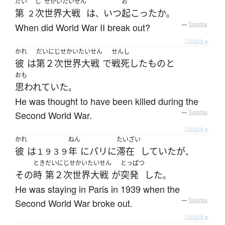
だい
じ
せかいたいせん
お
第
次
世界大戦
は
いつ
起こった
か
２
、
。
When did World War II break out?
—
Tatoeba
Details ▸
かれ
だいにじせかいたいせん
せんし
彼
は
第２次世界大戦
で
戦死
した
もの
と
おも
思われていた
。
He was thought to have been killed during the
Second World War.
—
Tatoeba
Details ▸
かれ
ねん
たいざい
彼
は
年
に
パリ
に
滞在
していた
が
１９３９
、
とき
だいにじせかいたいせん
とっぱつ
その
時
第２次世界大戦
が
突発
した
。
He was staying in Paris in 1939 when the
Second World War broke out.
—
Tatoeba
Details ▸