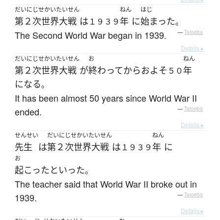
だいにじせかいたいせん
ねん
はじ
第２次世界大戦
は
年
に
始まった
１９３９
。
The Second World War began in 1939.
—
Tatoeba
Details ▸
だいにじせかいたいせん
お
ねん
第２次世界大戦
が
終わって
から
およそ
年
５０
になる
。
It has been almost 50 years since World War II
ended.
—
Tatoeba
Details ▸
せんせい
だいにじせかいたいせん
ねん
先生
は
第２次世界大戦
は
年
に
１９３９
お
起こった
と
いった
。
The teacher said that World War II broke out in
1939.
—
Tatoeba
Details ▸