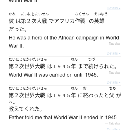
World War II.
Details ▸
かれ
だいにじたいせん
さくせん
えいゆう
彼
は
第２次大戦
で
アフリカ
作戦
の
英雄
だった
。
He was a hero of the African campaign in World
War II.
—
Tatoeba
Details ▸
だいにじせかいたいせん
ねん
つづ
第２次世界大戦
は
年
まで
続けられた
１９４５
。
World War II was carried on until 1945.
—
Tatoeba
Details ▸
だいにじせかいたいせん
ねん
お
ちち
第２次世界大戦
は
年
に
終わった
と
父
が
１９４５
おし
教えて
くれた
。
Father told me that World War II ended in 1945.
—
Tatoeba
Details ▸