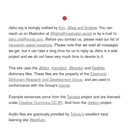
Jisho.org is lovingly crafted by
Kim, Miwa and Andrew
. You can
reach us on Mastodon at
@jisho@mastodon.social
or by e-mail to
jisho.org@gmail.com
. Before you contact us, please read our list of
frequently asked questions
. Please note that we read all messages
we get, but it can take a long time for us to reply as Jisho is a side
project and we do not have very much time to devote to it.
This site uses the
JMdict
,
Kanjidic2
,
JMnedict
and
Radkfile
dictionary files. These files are the property of the
Electronic
Dictionary Research and Development Group
, and are used in
conformance with the Group's
licence
.
Example sentences come from the
Tatoeba
project and are licensed
under
Creative Commons CC-BY
. And from the
Jreibun
project.
Audio files are graciously provided by
Tofugu’s
excellent kanji
learning site
WaniKani
.