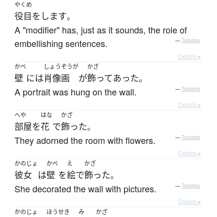
やくめ
役目
を
します
。
A "modifier" has, just as it sounds, the role of
embellishing sentences.
—
Tatoeba
Details ▸
かべ
しょうぞうが
かざ
壁
には
肖像画
が
飾って
あった
。
A portrait was hung on the wall.
—
Tatoeba
Details ▸
へや
はな
かざ
部屋
を
花
で
飾った
。
They adorned the room with flowers.
—
Tatoeba
Details ▸
かのじょ
かべ
え
かざ
彼女
は
壁
を
絵
で
飾った
。
She decorated the wall with pictures.
—
Tatoeba
Details ▸
かのじょ
ほうせき
み
かざ