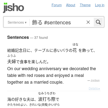
Forum
About
Theme
Log in
Sentences
▾
Sentences
— 37 found
はな
花
結婚記念日に、テーブルに赤いバラの
を飾って、
ふうふ
夫婦
で食事を楽しんだ。
On our wedding anniversary we decorated the
table with red roses and enjoyed a meal
together as a married couple.
—
Jreibun
Details ▸
なみうちぎわ
波打ち際
海の好きな夫は、
で
かたち9のよい、きれいな(貝殻;かいがら