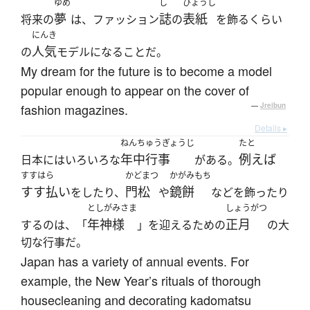
ゆめ
し
ひょうし
夢
誌
表紙
将来の
は、ファッション
の
を飾るくらい
にんき
人気
の
モデルになることだ。
My dream for the future is to become a model
popular enough to appear on the cover of
fashion magazines.
—
Jreibun
Details ▸
ねんちゅうぎょうじ
たと
年中行事
例えば
日本にはいろいろな
がある。
すすはら
かどまつ
かがみもち
すす払い
門松
鏡餅
をしたり、
や
などを飾ったり
としがみさま
しょうがつ
年神様
正月
するのは、「
」を迎えるための
の大
切な行事だ。
Japan has a variety of annual events. For
example, the New Year’s rituals of thorough
housecleaning and decorating kadomatsu