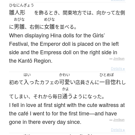
ひなにんぎょう
雛人形
を飾るとき、関東地方では、向かって左側
おびな
めびな
男雛
女雛
に
、右側に
を並べる。
When displaying Hina dolls for the Girls’
Festival, the Emperor doll is placed on the left
side and the Empress doll on the right side in
the Kantō Region.
—
Jreibun
Details ▸
はい
かわい
ひとめぼ
入った
可愛い
一目惚れ
初めて
カフェの
店員さんに
し
かよ
通う
てしまい、それから毎日
ようになった。
I fell in love at first sight with the cute waitress at
the café I went to for the first time—and have
gone in there every day since.
—
Jreibun
Details ▸