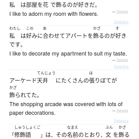
私
は
部屋
を
花
で
飾る
の
が
好き
だ
。
I like to adorn my room with flowers.
—
Tatoeba
Details ▸
わたし
この
あ
かざ
す
私
は
好み
に
合わせて
アパート
を
飾る
の
が
好き
です
。
I like to decorate my apartment to suit my taste.
—
Tatoeba
Details ▸
てんじょう
は
アーケード
天井
に
たくさん
の
張りぼて
が
かざ
飾られてた
。
The shopping arcade was covered with lots of
paper decorations.
—
Tatoeba
Details ▸
しゅうしょくご
なまえ
ぶん
かざ
修飾語
は
その
名前
の
とおり
文
を
飾る
「
」
、
、