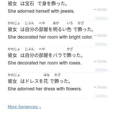
彼女
は
宝石
で
身
を
飾った
。
She adorned herself with jewels.
—
Tatoeba
Details ▸
かのじょ
じぶん
へや
あか
いろ
かざ
彼女
は
自分
の
部屋
を
明るい
色
で
飾った
。
She decorated her room with bright color.
—
Tatoeba
Details ▸
かのじょ
じぶん
へや
かざ
彼女
は
自分
の
部屋
を
バラ
で
飾った
。
She decorated her room with roses.
—
Tatoeba
Details ▸
かのじょ
はな
かざ
彼女
は
ドレス
を
花
で
飾った
。
She adorned her dress with flowers.
—
Tatoeba
Details ▸
More
S
entences >