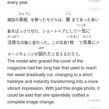
every year.
—
Jreibun
Details ▸
ひょうし
こし
表紙
腰
雑誌の
を飾ったモデルは、
まであった長い
いっき
一気に
髪をばっさり切り、ショートヘアにして
かっぱつ
いちまい
みごと
活発な
1枚
見事に
印象に変わった。この写真
で
イ
はか
図れた
メージチェンジが
と言えるだろう。
The model who graced the cover of the
magazine had her long hair that used to reach
her waist drastically cut, changing to a short
hairstyle and instantly transforming into a more
vibrant impression. With just this single photo, it
could be said that she splendidly crafted a
complete image change.
—
Jreibun
Details ▸