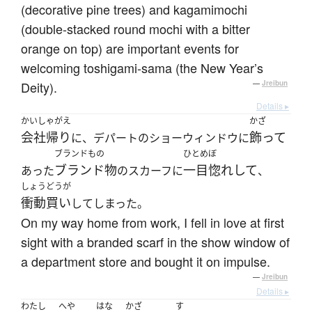
(decorative pine trees) and kagamimochi
(double-stacked round mochi with a bitter
orange on top) are important events for
welcoming toshigami-sama (the New Year’s
Deity).
—
Jreibun
Details ▸
かいしゃがえ
かざ
会社帰り
飾って
に、デパートのショーウィンドウに
ブランドもの
ひとめぼ
ブランド物
一目惚れして
あった
のスカーフに
、
しょうどうが
衝動買い
してしまった。
On my way home from work, I fell in love at first
sight with a branded scarf in the show window of
a department store and bought it on impulse.
—
Jreibun
Details ▸
わたし
へや
はな
かざ
す