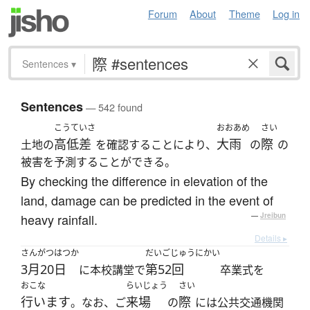
Forum
About
Theme
Log in
Sentences
▾
Sentences
— 542 found
こうていさ
おおあめ
さい
高低差
大雨
際
土地の
を確認することにより、
の
の
被害を予測することができる。
By checking the difference in elevation of the
land, damage can be predicted in the event of
heavy rainfall.
—
Jreibun
Details ▸
さんがつはつか
だいごじゅうにかい
3月20日
第52回
に本校講堂で
卒業式を
おこな
らいじょう
さい
行います
来場
際
。なお、ご
の
には公共交通機関