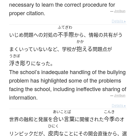
necessary to learn the correct procedure for
proper citation.
—
Jreibun
Details ▸
ふてぎわ
不手際
いじめ問題への対処の
から、情報の共有がう
かか
抱える
まくいっていないなど、学校が
問題点が
うきぼ
浮き彫り
になった。
The school’s inadequate handling of the bullying
problem has highlighted some of the problems
facing the school, including ineffective sharing of
information.
—
Jreibun
Details ▸
あいことば
こんき
合い言葉
今季
世界の融和と発展を
に開催された
のオ
ひにく
皮肉
リンピックだが、
なことにその開会直後から、選