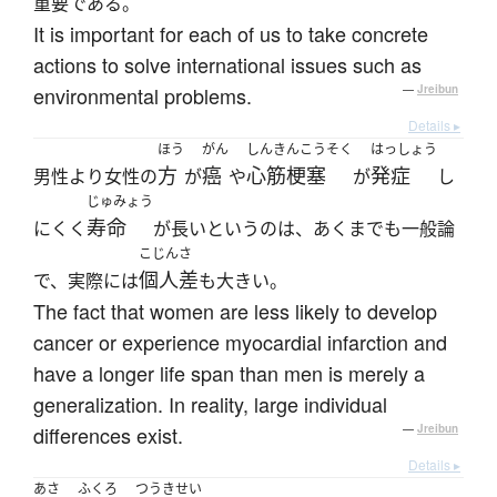
重要である。
It is important for each of us to take concrete
actions to solve international issues such as
environmental problems.
—
Jreibun
Details ▸
ほう
がん
しんきんこうそく
はっしょう
方
癌
心筋梗塞
発症
男性より女性の
が
や
が
し
じゅみょう
寿命
にくく
が長いというのは、あくまでも一般論
こじんさ
個人差
で、実際には
も大きい。
The fact that women are less likely to develop
cancer or experience myocardial infarction and
have a longer life span than men is merely a
generalization. In reality, large individual
differences exist.
—
Jreibun
Details ▸
あさ
ふくろ
つうきせい