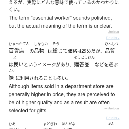
えるが、実際にどんな意味で使っているのかわかりに
くい。
The term “essential worker” sounds polished,
but the actual meaning of the term is unclear.
—
Jreibun
Details ▸
ひゃっかてん
しなもの
そう
ひんしつ
百貨店
品物
総じて
品質
の
は
価格は高めだが、
よ
ぞうとうひん
良い
贈答品
は
というイメージがあり、
などを選ぶ
さい
際
に利用されることも多い。
Although items sold in a department store are
generally higher in price, they are perceived to
be of higher quality and as a result are often
selected for gifts.
—
Jreibun
Details ▸
ひあ
まどぎわ
ほんだな
ほん