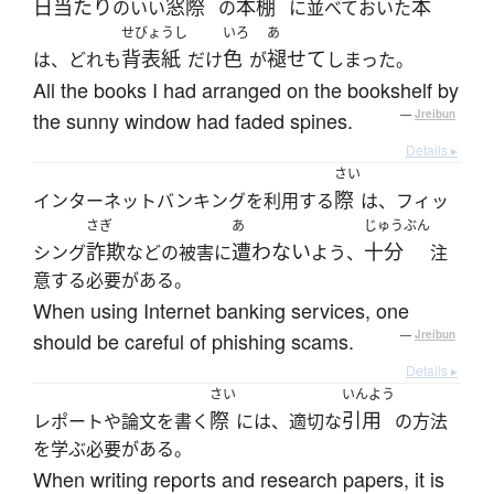
日当たり
窓際
本棚
本
のいい
の
に並べておいた
せびょうし
いろ
あ
背表紙
色
褪せて
は、どれも
だけ
が
しまった。
All the books I had arranged on the bookshelf by
the sunny window had faded spines.
—
Jreibun
Details ▸
さい
際
インターネットバンキングを利用する
は、フィッ
さぎ
あ
じゅうぶん
詐欺
遭わない
十分
シング
などの被害に
よう、
注
意する必要がある。
When using Internet banking services, one
should be careful of phishing scams.
—
Jreibun
Details ▸
さい
いんよう
際
引用
レポートや論文を書く
には、適切な
の方法
を学ぶ必要がある。
When writing reports and research papers, it is