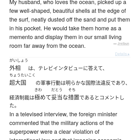
My husband, who loves the ocean, picked up a
few well-shaped, beautiful shells at the edge of
the surf, neatly dusted off the sand and put them
in his pocket. He would take them home as a
memento and display them in our small living
room far away from the ocean.
—
Jreibun
Details ▸
がいしょう
外相
は、テレビインタビューに答えて、
ちょうたいこく
超大国
の軍事行動は明らかな国際法違反であり、
きわ
だとう
そち
極めて
妥当な
措置
経済制裁は
であるとコメントし
た。
In a televised interview, the foreign minister
commented that the military actions of the
superpower were a clear violation of