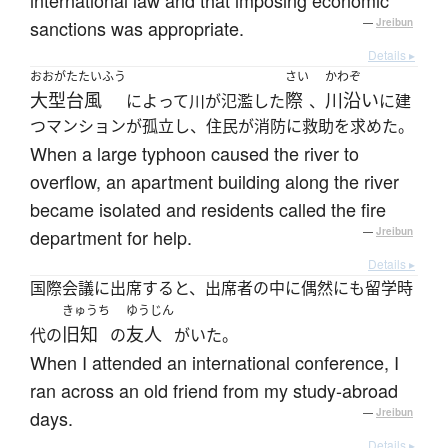
international law and that imposing economic
sanctions was appropriate.
—
Jreibun
Details ▸
おおがたたいふう
さい
かわぞ
大型台風
際
川沿い
によって川が氾濫した
、
に建
つマンションが孤立し、住民が消防に救助を求めた。
When a large typhoon caused the river to
overflow, an apartment building along the river
became isolated and residents called the fire
department for help.
—
Jreibun
Details ▸
国際会議に出席すると、出席者の中に偶然にも留学時
きゅうち
ゆうじん
旧知
友人
代の
の
がいた。
When I attended an international conference, I
ran across an old friend from my study-abroad
days.
—
Jreibun
Details ▸