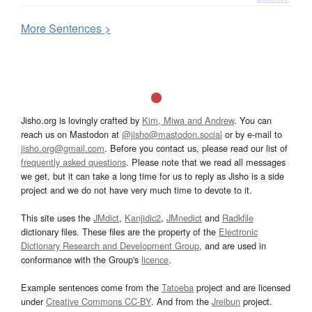
More
S
entences >
Jisho.org is lovingly crafted by
Kim, Miwa and Andrew
. You can
reach us on Mastodon at
@jisho@mastodon.social
or by e-mail to
jisho.org@gmail.com
. Before you contact us, please read our list of
frequently asked questions
. Please note that we read all messages
we get, but it can take a long time for us to reply as Jisho is a side
project and we do not have very much time to devote to it.
This site uses the
JMdict
,
Kanjidic2
,
JMnedict
and
Radkfile
dictionary files. These files are the property of the
Electronic
Dictionary Research and Development Group
, and are used in
conformance with the Group's
licence
.
Example sentences come from the
Tatoeba
project and are licensed
under
Creative Commons CC-BY
. And from the
Jreibun
project.