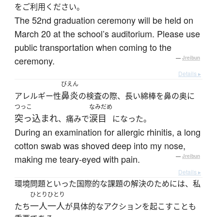
をご利用ください。
The 52nd graduation ceremony will be held on
March 20 at the school’s auditorium. Please use
public transportation when coming to the
ceremony.
—
Jreibun
Details ▸
びえん
鼻炎
アレルギー性
の検査の際、長い綿棒を鼻の奥に
つっこ
なみだめ
突っ込まれ
涙目
、痛みで
になった。
During an examination for allergic rhinitis, a long
cotton swab was shoved deep into my nose,
making me teary-eyed with pain.
—
Jreibun
Details ▸
環境問題といった国際的な課題の解決のためには、私
ひとりひとり
一人一人
たち
が具体的なアクションを起こすことも