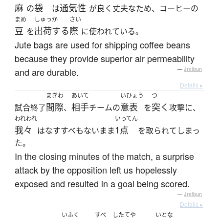
麻
袋
通気性
の
は
が良く丈夫なため、コーヒーの
まめ
しゅっか
さい
豆
出荷する
際
を
に使われている。
Jute bags are used for shipping coffee beans
because they provide superior air permeability
and are durable.
—
Jreibun
Details ▸
まぎわ
あいて
いひょう
つ
間際
相手
意表
突く
試合終了
、
チームの
を
攻撃に、
われわれ
いってん
我々
1点
はなすすべもないまま
を取られてしまっ
た。
In the closing minutes of the match, a surprise
attack by the opposition left us hopelessly
exposed and resulted in a goal being scored.
—
Jreibun
Details ▸
いふく
すべ
したてや
いとな