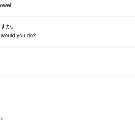
towel.
ますか
。
at would you do?
た
。