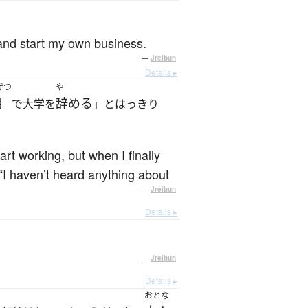
 and start my own business.
—
Jreibun
Details ▸
げつ
や
月
辞める
で大学を
」とはっきり
art working, but when I finally
 “I haven’t heard anything about
—
Jreibun
Details ▸
—
Jreibun
Details ▸
おとな