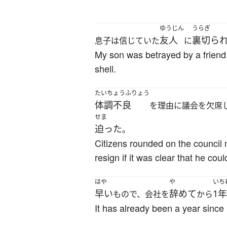
ゆうじん
うらぎ
友人
裏切ら
息子は信じていた
に
My son was betrayed by a friend 
shell.
たいちょうふりょう
体調不良
を理由に議会を欠席
せま
迫った
。
Citizens rounded on the council
resign if it was clear that he coul
はや
や
いち
早い
辞めて
1年
もので、会社を
から
It has already been a year since 