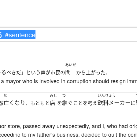
あいだ
める
間
べきだ」という声が市民の
から上がった。
t a mayor who is involved in corruption should resign imm
な
みせ
つ
いんりょう
亡くなり
店
継ぐ
飲料メーカー
然
、もともと
を
ことを考え
に
uor store, passed away unexpectedly, and I, who had ori
cceeding to my father’s business, decided to quit the c