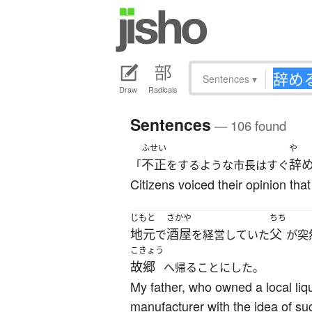
Sentences
▾
Draw
Radicals
Sentences
— 106 found
ふせい
や
不正
辞
「
をするような市長はすぐ
Citizens voiced their opinion tha
じもと
さかや
ちち
地元
酒屋
父
で
を経営していた
が突
こきょう
故郷
へ帰ることにした。
My father, who owned a local liq
manufacturer with the idea of su