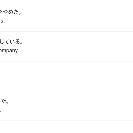
を
やめた
。
ns.
している
。
company.
めた
。
.