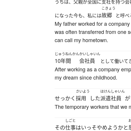
うちは、父親が全国に支社を持つ会
こきょう
故郷
になった今も、私には
と呼べ
My father worked for a company th
was often transferred from one s
can call my hometown.
じゅうねんかん
かいしゃいん
10年間
会社員
として働いて
After working as a company empl
my dream since childhood.
さいよう
はけんしゃいん
せっかく
採用
した
派遣社員
が
The temporary workers that we m
しごと
その
仕事
は
いっそ
やめよう
か
と