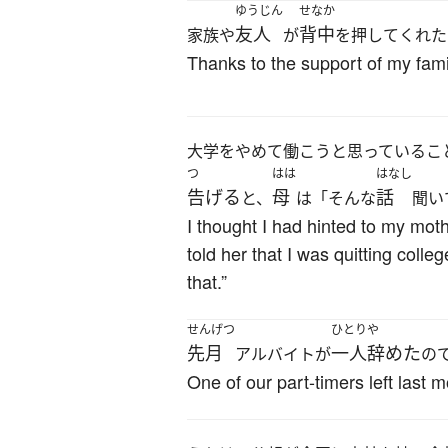
ゆうじん
せなか
友人
背中
家族や
が
を押してくれた
Thanks to the support of my fami
大学をやめて働こうと思っているこ
つ
はは
はなし
告げる
母
話
と、
は「そんな
聞い
I thought I had hinted to my mothe
told her that I was quitting coll
that.”
せんげつ
ひとり
や
先月
一人
辞めた
アルバイトが
の
One of our part-timers left last