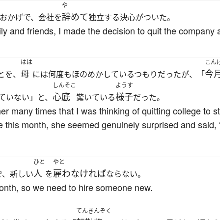
や
辞めて
おかげで、会社を
独立する決心がついた。
ly and friends, I made the decision to quit the company
はは
こん
母
今
とを、
には何度もほのめかしているつもりだったが、「
しんそこ
ようす
心底
様子
ていない」と、
驚いている
だった。
r many times that I was thinking of quitting college to st
ege this month, she seemed genuinely surprised and said,
ひと
やと
人
雇わなければ
で、新しい
を
ならない。
 month, so we need to hire someone new.
てんきんぞく