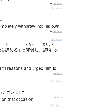
—
Jreibun
Details ▸
た。
ompletely withdraw into his own
—
Jreibun
Details ▸
や
ひなん
じしょく
辞めろ
非難し
辞職
なら
」と
、
を
alth reasons and urged him to
—
Jreibun
Details ▸
うございました。
p on that occasion.
—
Jreibun
Details ▸