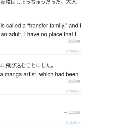
大人
ら転校はしょっちゅうだった。
 called a “transfer family,” and I
n adult, I have no place that I
—
Jreibun
Details ▸
界に飛び込むことにした。
 a manga artist, which had been
—
Jreibun
Details ▸
—
Tatoeba
Details ▸