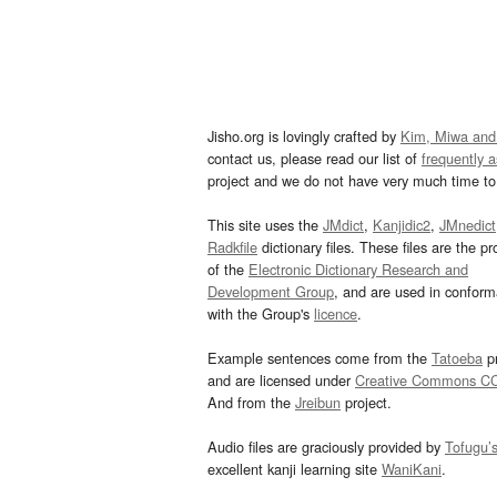
Jisho.org is lovingly crafted by
Kim, Miwa and
contact us, please read our list of
frequently 
project and we do not have very much time to 
This site uses the
JMdict
,
Kanjidic2
,
JMnedict
Radkfile
dictionary files. These files are the pr
of the
Electronic Dictionary Research and
Development Group
, and are used in confor
with the Group's
licence
.
Example sentences come from the
Tatoeba
pr
and are licensed under
Creative Commons C
And from the
Jreibun
project.
Audio files are graciously provided by
Tofugu’
excellent kanji learning site
WaniKani
.