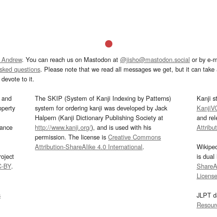
 Andrew
. You can reach us on Mastodon at
@jisho@mastodon.social
or by e-m
asked questions
. Please note that we read all messages we get, but it can take a
devote to it.
and
The SKIP (System of Kanji Indexing by Patterns)
Kanji s
operty
system for ordering kanji was developed by Jack
KanjiV
Halpern (Kanji Dictionary Publishing Society at
and re
mance
http://www.kanji.org/
), and is used with his
Attribu
permission. The license is
Creative Commons
Attribution-ShareAlike 4.0 International
.
Wikipe
oject
is dual
C-BY
.
ShareAl
Licens
s
JLPT d
Resour