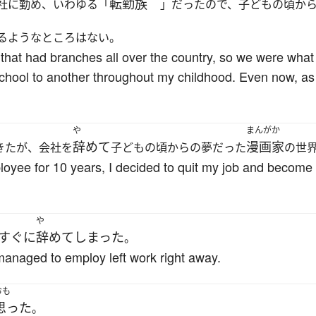
転勤族
社に勤め、いわゆる「
」だったので、子どもの頃か
るようなところはない。
at had branches all over the country, so we were what is
chool to another throughout my childhood. Even now, as a
や
まんがか
辞めて
漫画家
きたが、会社を
子どもの頃からの夢だった
の世
oyee for 10 years, I decided to quit my job and become
や
すぐに
辞めて
しまった
。
anaged to employ left work right away.
おも
思った
。