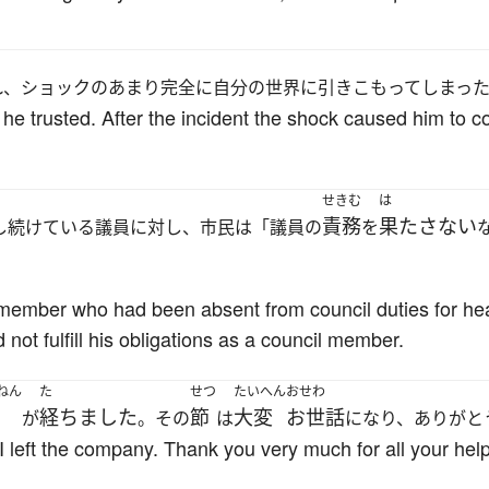
れ
、ショックのあまり完全に自分の世界に引きこもってしまっ
he trusted. After the incident the shock caused him to c
せきむ
は
責務
果たさない
し続けている議員に対し、市民は「議員の
を
 member who had been absent from council duties for he
d not fulfill his obligations as a council member.
ねん
た
せつ
たいへん
おせわ
経ちました
節
大変
お世話
が
。その
は
になり、ありがと
I left the company. Thank you very much for all your hel