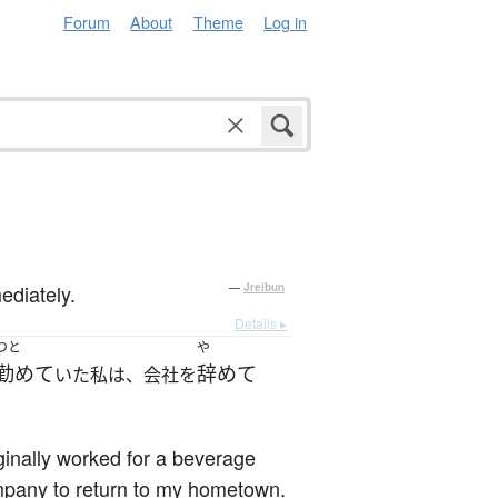
Forum
About
Theme
Log in
ediately.
—
Jreibun
Details ▸
つと
や
勤めて
辞めて
いた私は、会社を
ginally worked for a beverage
ompany to return to my hometown.