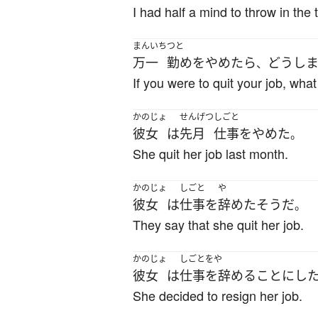
I had half a mind to throw in the 
まんいち
つと
万一
勤め
を
やめたら
どうし
、
If you were to quit your job, wh
かのじょ
せんげつ
しごと
彼女
は
先月
仕事
を
やめた
。
She quit her job last month.
かのじょ
しごと
や
彼女
は
仕事
を
辞めた
そうだ
。
They say that she quit her job.
かのじょ
しごとをや
彼女
は
仕事を辞める
ことにし
She decided to resign her job.