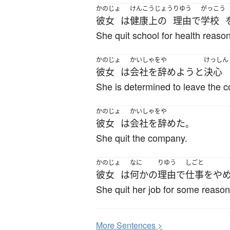
かのじょ
けんこうじょう
りゆう
がっこう
彼女
は
健康上の
理由
で
学校
She quit school for health reaso
かのじょ
かいしゃをや
けっしん
彼女
は
会社を辞めよう
と
決心
She is determined to leave the 
かのじょ
かいしゃをや
彼女
は
会社を辞めた
。
She quit the company.
かのじょ
なに
りゆう
しごと
彼女
は
何か
の
理由
で
仕事
を
や
She quit her job for some reason
More
S
entences >