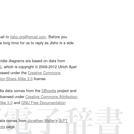
ail to
jisho.org@gmail.com
. Before you
 long time for us to reply as Jisho is a side
troke diagrams are based on data from
G
, which is copyright © 2009-2012 Ulrich Apel
leased under the
Creative Commons
tion-Share Alike 3.0
license.
dia data comes from the
DBpedia
project and
 licensed under
Creative Commons Attribution-
ike 3.0
and
GNU Free Documentation
e
.
ata comes from
Jonathan Waller‘s
JLPT
ces
page.