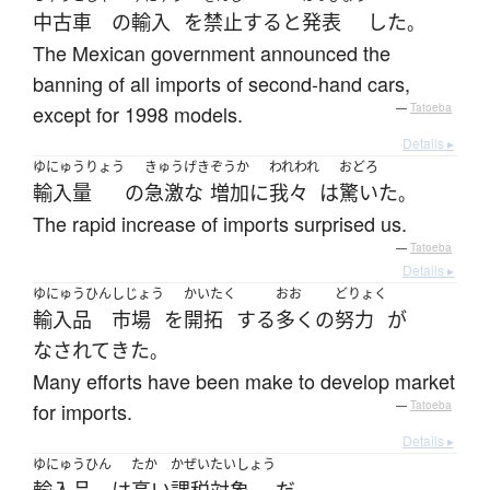
中古車
の
輸入
を
禁止
する
と
発表
した
。
The Mexican government announced the
banning of all imports of second-hand cars,
except for 1998 models.
—
Tatoeba
Details ▸
ゆにゅうりょう
きゅうげき
ぞうか
われわれ
おどろ
輸入量
の
急激な
増加
に
我々
は
驚いた
。
The rapid increase of imports surprised us.
—
Tatoeba
Details ▸
ゆにゅうひん
しじょう
かいたく
おお
どりょく
輸入品
市場
を
開拓
する
多く
の
努力
が
なされて
きた
。
Many efforts have been make to develop market
for imports.
—
Tatoeba
Details ▸
ゆにゅうひん
たか
かぜい
たいしょう