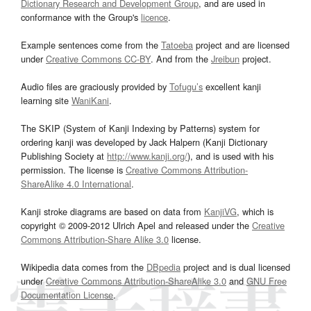
Dictionary Research and Development Group
, and are used in
conformance with the Group's
licence
.
Example sentences come from the
Tatoeba
project and are licensed
under
Creative Commons CC-BY
. And from the
Jreibun
project.
Audio files are graciously provided by
Tofugu’s
excellent kanji
learning site
WaniKani
.
The SKIP (System of Kanji Indexing by Patterns) system for
ordering kanji was developed by Jack Halpern (Kanji Dictionary
Publishing Society at
http://www.kanji.org/
), and is used with his
permission. The license is
Creative Commons Attribution-
ShareAlike 4.0 International
.
Kanji stroke diagrams are based on data from
KanjiVG
, which is
copyright © 2009-2012 Ulrich Apel and released under the
Creative
Commons Attribution-Share Alike 3.0
license.
Wikipedia data comes from the
DBpedia
project and is dual licensed
under
Creative Commons Attribution-ShareAlike 3.0
and
GNU Free
Documentation License
.