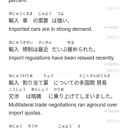
Details ▸
ゆにゅう
くるま
じゅよう
つよ
輸入
車
の
需要
は
強い
。
Imported cars are in strong demand.
—
Tatoeba
Details ▸
ゆにゅう
きせい
さいきん
ゆる
輸入
規制
は
最近
だいぶ
緩められた
。
Import regulations have been relaxed recently.
—
Tatoeba
Details ▸
ゆにゅう
わりあ
りょう
たこくかん
ぼうえき
輸入
割り当て
量
について
の
多国間
貿易
こうしょう
あんしょう
のりあ
交渉
は
暗礁
に
乗り上げて
しまいました
。
Multilateral trade negotiations ran aground over
import quotas.
—
Tatoeba
Details ▸
ゆにゅう
ぞうか
じゅよう
さ