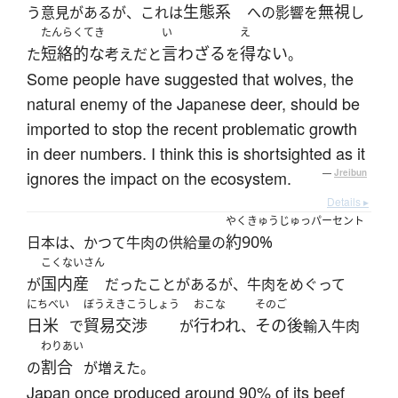
生態系
無視
う意見があるが、これは
への影響を
し
たんらくてき
い
え
短絡的な
言わざる
得ない
た
考えだと
を
。
Some people have suggested that wolves, the
natural enemy of the Japanese deer, should be
imported to stop the recent problematic growth
in deer numbers. I think this is shortsighted as it
ignores the impact on the ecosystem.
—
Jreibun
Details ▸
やくきゅうじゅっパーセント
約90%
日本は、かつて牛肉の供給量の
こくないさん
国内産
が
だったことがあるが、牛肉をめぐって
にちべい
ぼうえきこうしょう
おこな
そのご
日米
貿易交渉
行われ
その後
で
が
、
輸入牛肉
わりあい
割合
の
が増えた。
Japan once produced around 90% of its beef