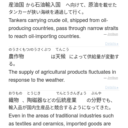
産油国
石油輸入国
原油
から
へ向けて、
を載せた
タンカーが狭い海峡を通過して行く。
Tankers carrying crude oil, shipped from oil-
producing countries, pass through narrow straits
to reach oil-importing countries.
—
Jreibun
Details ▸
のうさくもつ/のうさくぶつ
てんこう
農作物
天候
は
によって供給量が変動す
る。
The supply of agricultural products fluctuates in
response to the weather.
—
Jreibun
Details ▸
おりもの
とうじき
でんとうさんぎょう
ぶんや
織物
陶磁器
伝統産業
分野
、
などの
の
でも、
輸入品が国内生産品と競合するようになってきた。
Even in the areas of traditional industries such
as textiles and ceramics, imported goods are