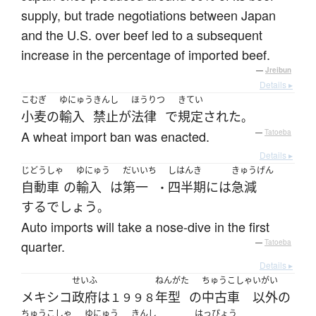
supply, but trade negotiations between Japan
and the U.S. over beef led to a subsequent
increase in the percentage of imported beef.
—
Jreibun
Details ▸
こむぎ
ゆにゅう
きんし
ほうりつ
きてい
小麦
の
輸入
禁止
が
法律
で
規定
された
。
A wheat import ban was enacted.
—
Tatoeba
Details ▸
じどうしゃ
ゆにゅう
だいいち
しはんき
きゅうげん
自動車
の
輸入
は
第一
四半期
には
急減
・
する
でしょう
。
Auto imports will take a nose-dive in the first
quarter.
—
Tatoeba
Details ▸
せいふ
ねんがた
ちゅうこしゃ
いがい
メキシコ
政府
は
年型
の
中古車
以外
の
１９９８
ちゅうこしゃ
ゆにゅう
きんし
はっぴょう