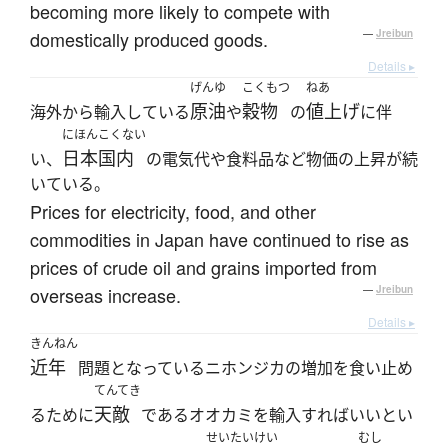
becoming more likely to compete with
domestically produced goods.
—
Jreibun
Details ▸
げんゆ
こくもつ
ねあ
原油
穀物
値上げ
海外から輸入している
や
の
に伴
にほんこくない
日本国内
い、
の電気代や食料品など物価の上昇が続
いている。
Prices for electricity, food, and other
commodities in Japan have continued to rise as
prices of crude oil and grains imported from
overseas increase.
—
Jreibun
Details ▸
きんねん
近年
問題となっているニホンジカの増加を食い止め
てんてき
天敵
るために
であるオオカミを輸入すればいいとい
せいたいけい
むし