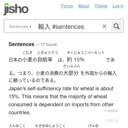
Forum
About
Theme
Log in
Sentences
▾
Sentences
— 77 found
こむぎ
じきゅうりつ
やく
じゅうごパーセント
小麦
自給率
約
15％
日本の
の
は、
であ
だいぶぶん
大部分
る。つまり、小麦の消費の
を外国からの輸入
に頼っているのである。
Japan's self-sufficiency rate for wheat is about
15%. This means that the majority of wheat
consumed is dependent on imports from other
countries.
—
Jreibun
Details ▸
さんゆこく
せきゆゆにゅうこく
げんゆ