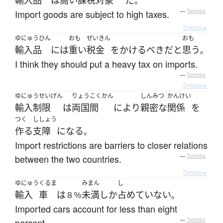
輸入品
は
高い
課税
対象
だ
。
Import goods are subject to high taxes.
—
Tatoeba
Details ▸
ゆにゅうひん
おも
ぜいきん
おも
輸入品
には
重い
税金
を
かける
べき
だ
と
思う
。
I think they should put a heavy tax on imports.
—
Tatoeba
Details ▸
ゆにゅうせいげん
りょうこくかん
しんみつ
かんけい
輸入制限
は
両国間
により
親密な
関係
を
つく
ししょう
作る
支障
になる
。
Import restrictions are barriers to closer relations
between the two countries.
—
Tatoeba
Details ▸
ゆにゅう
くるま
みまん
し
輸入
車
は
未満
しか
占めていない
８％
。
Imported cars account for less than eight
percent.
—
Tatoeba