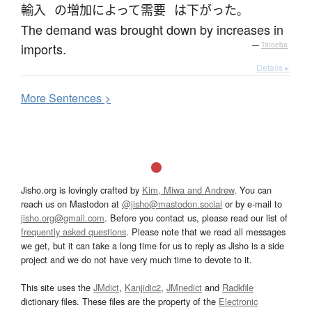
輸入
の
増加
によって
需要
は
下がった
。
The demand was brought down by increases in
imports.
—
Tatoeba
Details ▸
More
S
entences >
Jisho.org is lovingly crafted by
Kim, Miwa and Andrew
. You can
reach us on Mastodon at
@jisho@mastodon.social
or by e-mail to
jisho.org@gmail.com
. Before you contact us, please read our list of
frequently asked questions
. Please note that we read all messages
we get, but it can take a long time for us to reply as Jisho is a side
project and we do not have very much time to devote to it.
This site uses the
JMdict
,
Kanjidic2
,
JMnedict
and
Radkfile
dictionary files. These files are the property of the
Electronic