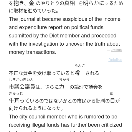
抱き
金
真相
明らかに
を
、
のやりとりの
を
するため
に取材を進めていった。
The journalist became suspicious of the income
and expenditure report on political funds
submitted by the Diet member and proceeded
with the investigation to uncover the truth about
money transactions.
—
Jreibun
Details ▸
うわさ
噂
不正な資金を受け取っていると
される
しぎかいぎいん
ちから
市議会議員
力
は、さらに
の論理で議会を
ぎゅうじ
め
牛耳って
目
いるのではないかとの市民から批判の
が
向けられるようになった。
The city council member who is rumored to be
receiving illegal funds has further been criticized