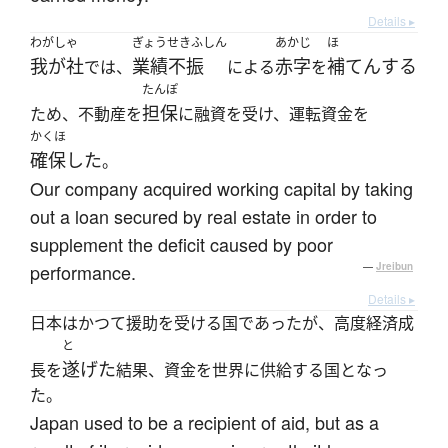
Details ▸
わがしゃ
ぎょうせきふしん
あかじ
ほ
我が社
業績不振
赤字
補てんする
では、
による
を
たんぽ
担保
ため、不動産を
に融資を受け、運転資金を
かくほ
確保した
。
Our company acquired working capital by taking
out a loan secured by real estate in order to
supplement the deficit caused by poor
performance.
—
Jreibun
Details ▸
日本はかつて援助を受ける国であったが、高度経済成
と
遂げた
長を
結果、資金を世界に供給する国となっ
た。
Japan used to be a recipient of aid, but as a