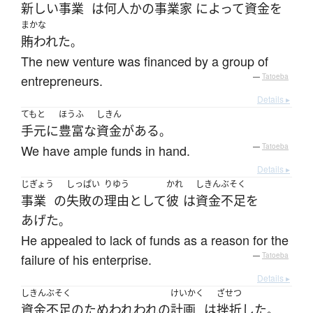
新しい
事業
は
何人か
の
事業家
によって
資金
を
まかな
賄われた
。
The new venture was financed by a group of
entrepreneurs.
—
Tatoeba
Details ▸
てもと
ほうふ
しきん
手元
に
豊富な
資金
が
ある
。
We have ample funds in hand.
—
Tatoeba
Details ▸
じぎょう
しっぱい
りゆう
かれ
しきんぶそく
事業
の
失敗の
理由
として
彼
は
資金不足
を
あげた
。
He appealed to lack of funds as a reason for the
failure of his enterprise.
—
Tatoeba
Details ▸
しきんぶそく
けいかく
ざせつ
資金不足
の
ため
われわれ
の
計画
は
挫折
した
。