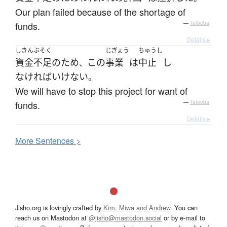
Our plan failed because of the shortage of
funds.
—
Tatoeba
Details ▸
しきんぶそく
じぎょう
ちゅうし
資金不足
の
ため
この
事業
は
中止
し
、
なければいけない
。
We will have to stop this project for want of
funds.
—
Tatoeba
Details ▸
More
S
entences >
Jisho.org is lovingly crafted by
Kim, Miwa and Andrew
. You can
reach us on Mastodon at
@jisho@mastodon.social
or by e-mail to