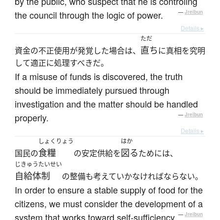
by the public, who suspect that he is controling
the council through the logic of power.
—
Jreibun
Details ▸
ただ
直ち
資金の不正使用が発覚した場合は、
に真相を究明
して適正に処理すべきだ。
If a misuse of funds is discovered, the truth
should be immediately pursued through
investigation and the matter should be handled
properly.
—
Jreibun
Details ▸
しょくりょう
はか
食糧
図る
国民の
の安定供給を
ためには、
じきゅうたいせい
自給体制
の整備も考えていかなければならない。
In order to ensure a stable supply of food for the
citizens, we must consider the development of a
system that works toward self-sufficiency.
—
Jreibun