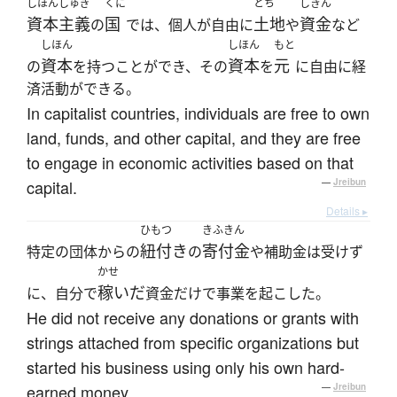
しほんしゅぎ
くに
とち
しきん
資本主義
国
土地
資金
の
では、個人が自由に
や
など
しほん
しほん
もと
資本
資本
元
の
を持つことができ、その
を
に自由に経
済活動ができる。
In capitalist countries, individuals are free to own
land, funds, and other capital, and they are free
to engage in economic activities based on that
capital.
—
Jreibun
Details ▸
ひもつ
きふきん
紐付き
寄付金
特定の団体からの
の
や補助金は受けず
かせ
稼いだ
に、自分で
資金だけで事業を起こした。
He did not receive any donations or grants with
strings attached from specific organizations but
started his business using only his own hard-
earned money.
—
Jreibun