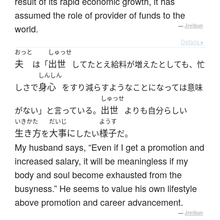
result of its rapid economic growth, it has
assumed the role of provider of funds to the
world.
—
Jreibun
Details ▸
おっと
しゅっせ
夫
出世
は「
してたとえ給料が増えたとしても、忙
しんしん
身心
しさで
をすり減らすようなことになっては意味
しゅっせ
出世
がない」と言っている。
よりも自分らしい
いきかた
だいじ
ようす
生き方
大事に
様子
を
したい
だ。
My husband says, “Even if I get a promotion and
increased salary, it will be meaningless if my
body and soul become exhausted from the
busyness.” He seems to value his own lifestyle
above promotion and career advancement.
—
Jreibun