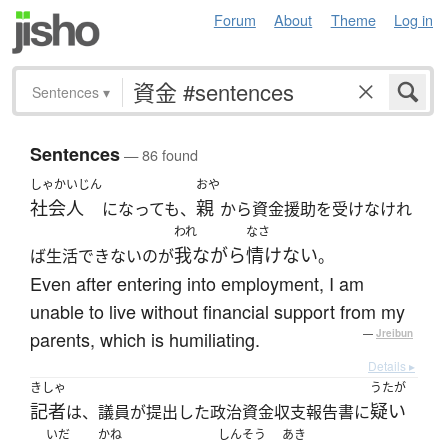
Forum
About
Theme
Log in
Sentences
▾
Sentences
— 86 found
しゃかいじん
おや
社会人
親
になっても、
から資金援助を受けなけれ
われ
なさ
我ながら
情けない
ば生活できないのが
。
Even after entering into employment, I am
unable to live without financial support from my
parents, which is humiliating.
—
Jreibun
Details ▸
きしゃ
うたが
記者
疑い
は、議員が提出した政治資金収支報告書に
いだ
かね
しんそう
あき