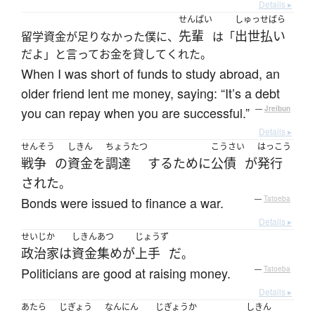
Details ▸
せんぱい
しゅっせばら
先輩
出世払い
留学資金が足りなかった僕に、
は「
だよ」と言ってお金を貸してくれた。
When I was short of funds to study abroad, an
older friend lent me money, saying: “It’s a debt
you can repay when you are successful.”
—
Jreibun
Details ▸
せんそう
しきん
ちょうたつ
こうさい
はっこう
戦争
の
資金
を
調達
する
ために
公債
が
発行
された
。
Bonds were issued to finance a war.
—
Tatoeba
Details ▸
せいじか
しきん
あつ
じょうず
政治家
は
資金
集め
が
上手
だ
。
Politicians are good at raising money.
—
Tatoeba
Details ▸
あたら
じぎょう
なんにん
じぎょうか
しきん