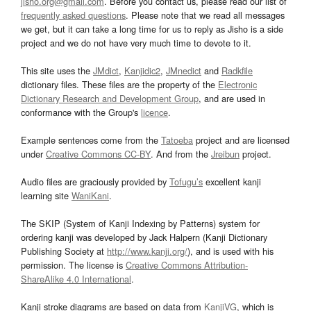
jisho.org@gmail.com
. Before you contact us, please read our list of
frequently asked questions
. Please note that we read all messages
we get, but it can take a long time for us to reply as Jisho is a side
project and we do not have very much time to devote to it.
This site uses the
JMdict
,
Kanjidic2
,
JMnedict
and
Radkfile
dictionary files. These files are the property of the
Electronic
Dictionary Research and Development Group
, and are used in
conformance with the Group's
licence
.
Example sentences come from the
Tatoeba
project and are licensed
under
Creative Commons CC-BY
. And from the
Jreibun
project.
Audio files are graciously provided by
Tofugu’s
excellent kanji
learning site
WaniKani
.
The SKIP (System of Kanji Indexing by Patterns) system for
ordering kanji was developed by Jack Halpern (Kanji Dictionary
Publishing Society at
http://www.kanji.org/
), and is used with his
permission. The license is
Creative Commons Attribution-
ShareAlike 4.0 International
.
Kanji stroke diagrams are based on data from
KanjiVG
, which is