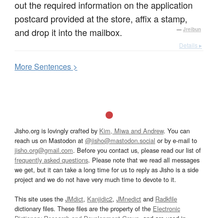
out the required information on the application
postcard provided at the store, affix a stamp,
and drop it into the mailbox.
—
Jreibun
Details ▸
More
S
entences >
Jisho.org is lovingly crafted by
Kim, Miwa and Andrew
. You can
reach us on Mastodon at
@jisho@mastodon.social
or by e-mail to
jisho.org@gmail.com
. Before you contact us, please read our list of
frequently asked questions
. Please note that we read all messages
we get, but it can take a long time for us to reply as Jisho is a side
project and we do not have very much time to devote to it.
This site uses the
JMdict
,
Kanjidic2
,
JMnedict
and
Radkfile
dictionary files. These files are the property of the
Electronic