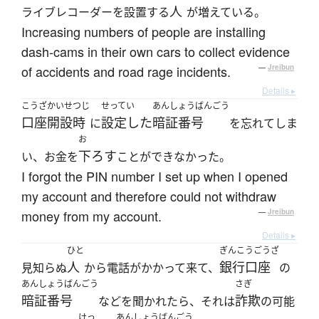
人
ライブレコーダーを設置する
が増えている。
Increasing numbers of people are installing
dash-cams in their own cars to collect evidence
of accidents and road rage incidents.
—
Jreibun
Details ▸
こうざかいせつじ
せってい
あんしょうばんごう
口座開設時
設定した
暗証番号
に
を忘れてしま
お
下ろす
い、お金を
ことができなかった。
I forgot the PIN number I set up when I opened
my account and therefore could not withdraw
money from my account.
—
Jreibun
Details ▸
ひと
ぎんこうごうざ
人
銀行口座
見知らぬ
から電話がかかって来て、
の
あんしょうばんごう
さぎ
暗証番号
詐欺
などを聞かれたら、それは
の可能
けっ
あんしょうばんごう