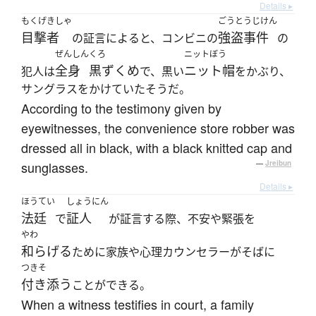
Details ▸
もくげきしゃ
ごうとうじけん
目撃者
強盗事件
の証言によると、コンビニの
の
ぜんしん
くろ
ニットぼう
全身
黒ずくめ
ニット帽
犯人は
で、黒い
をかぶり、
サングラスをかけていたそうだ。
According to the testimony given by
eyewitnesses, the convenience store robber was
dressed all in black, with a black knitted cap and
sunglasses.
—
Jreibun
Details ▸
ほうてい
しょうにん
法廷
証人
で
が証言する際、不安や緊張を
やわ
和らげる
ために家族や心理カウンセラーがそばに
つきそ
付き添う
ことができる。
When a witness testifies in court, a family