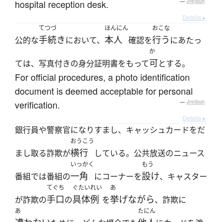
hospital reception desk.
—
Jreibun
Details ▸
てつづ
ほんにん
おこな
手続き
本人
行う
公的な
において、
確認を
にあたっ
か
可
ては、写真付きの身分証明書をもって
とする。
For official procedures, a photo identification
document is deemed acceptable for personal
verification.
—
Jreibun
Details ▸
銀行員や警察官になりすまし、キャッシュカードをだ
おうこう
横行
まし取る詐欺が
している。公共放送のニュース
いっかく
もう
一角
設け
番組では番組の
にコーナーを
、キャスター
てぐち
ぐたいれい
あ
手口
具体例
挙げながら
が詐欺の
の
を
、詐欺に
あ
たにん