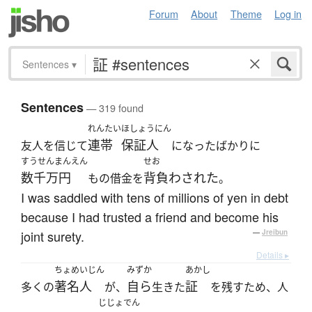
Forum
About
Theme
Log in
Sentences
▾
Sentences
— 319 found
れんたい
ほしょうにん
連帯
保証人
友人を信じて
になったばかりに
すうせんまんえん
せお
数千万円
背負わされた
もの借金を
。
I was saddled with tens of millions of yen in debt
because I had trusted a friend and become his
joint surety.
—
Jreibun
Details ▸
ちょめいじん
みずか
あかし
著名人
自ら
証
多くの
が、
生きた
を残すため、人
じじょでん