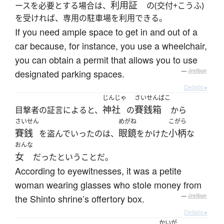
利用証
ースを必要とする場合は、
の(交付+こうふ)
を受ければ、専用の駐車場を利用できる。
If you need ample space to get in and out of a
car because, for instance, you use a wheelchair,
you can obtain a permit that allows you to use
designated parking spaces.
—
Jreibun
Details ▸
じんじゃ
さいせんばこ
神社
賽銭箱
目撃者の証言によると、
の
から
さいせん
めがね
こがら
賽銭
眼鏡
小柄
を盗んでいったのは、
をかけた
な
おんな
女
だったということだ。
According to eyewitnesses, it was a petite
woman wearing glasses who stole money from
the Shinto shrine’s offertory box.
—
Jreibun
Details ▸
かいが