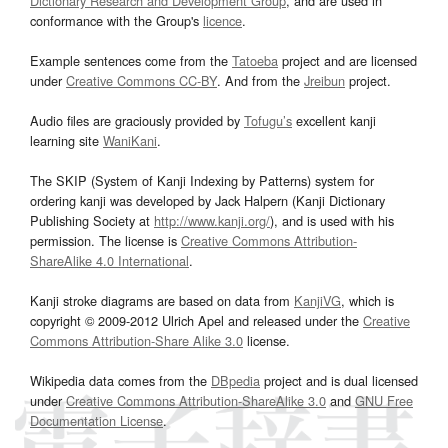
Dictionary Research and Development Group
, and are used in
conformance with the Group's
licence
.
Example sentences come from the
Tatoeba
project and are licensed
under
Creative Commons CC-BY
. And from the
Jreibun
project.
Audio files are graciously provided by
Tofugu’s
excellent kanji
learning site
WaniKani
.
The SKIP (System of Kanji Indexing by Patterns) system for
ordering kanji was developed by Jack Halpern (Kanji Dictionary
Publishing Society at
http://www.kanji.org/
), and is used with his
permission. The license is
Creative Commons Attribution-
ShareAlike 4.0 International
.
Kanji stroke diagrams are based on data from
KanjiVG
, which is
copyright © 2009-2012 Ulrich Apel and released under the
Creative
Commons Attribution-Share Alike 3.0
license.
Wikipedia data comes from the
DBpedia
project and is dual licensed
under
Creative Commons Attribution-ShareAlike 3.0
and
GNU Free
Documentation License
.