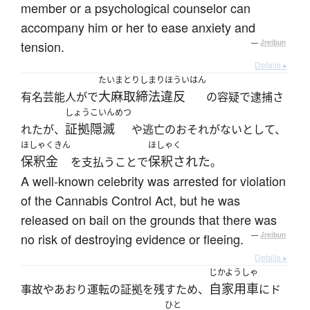
member or a psychological counselor can
accompany him or her to ease anxiety and
tension.
—
Jreibun
Details ▸
たいまとりしまりほういはん
大麻取締法違反
有名芸能人がで
の容疑で逮捕さ
しょうこいんめつ
証拠隠滅
れたが、
や逃亡のおそれがないとして、
ほしゃくきん
ほしゃく
保釈金
保釈された
を支払うことで
。
A well-known celebrity was arrested for violation
of the Cannabis Control Act, but he was
released on bail on the grounds that there was
no risk of destroying evidence or fleeing.
—
Jreibun
Details ▸
じかようしゃ
自家用車
事故やあおり運転の証拠を残すため、
にド
ひと