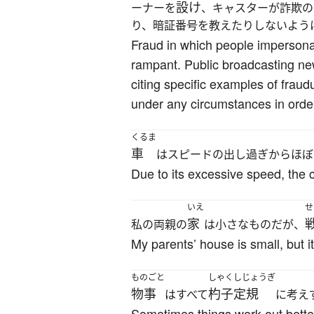
設け
ーナーを
、キャスターが詐欺の
り、暗証番号を教えたりしないよう
Fraud in which people impersonat
rampant. Public broadcasting ne
citing specific examples of fraud
under any circumstances in orde
くるま
車
はスピードの出し過ぎからほぼ
Due to its excessive speed, the c
いえ
せ
家
私の両親の
は小さなものだが、
My parents’ house is small, but i
ものごと
しゃくしじょうぎ
物事
杓子定規
はすべて
に考え
Sometimes things work out better 