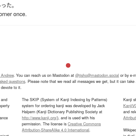
あった
。
corner once.
 Andrew
. You can reach us on Mastodon at
@jisho@mastodon.social
or by e-m
asked questions
. Please note that we read all messages we get, but it can take a
devote to it.
and
The SKIP (System of Kanji Indexing by Patterns)
Kanji s
operty
system for ordering kanji was developed by Jack
KanjiV
Halpern (Kanji Dictionary Publishing Society at
and re
mance
http://www.kanji.org/
), and is used with his
Attribu
permission. The license is
Creative Commons
Attribution-ShareAlike 4.0 International
.
Wikipe
oject
is dual