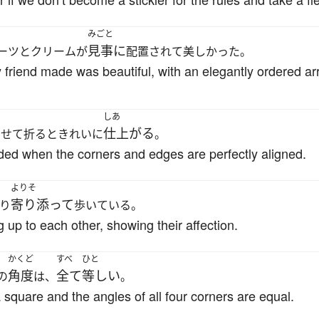
みごと
見事に
ーツとクリームが
配置されて美しかった。
 friend made was beautiful, with an elegantly ordered ar
しあ
仕上がる
わせて折るときれいに
。
ded when the corners and edges are perfectly aligned.
よりそ
寄り添って
り
歩いている。
 up to each other, showing their affection.
かくど
すべ
ひと
角度
全て
等しい
の
は、
。
a square and the angles of all four corners are equal.