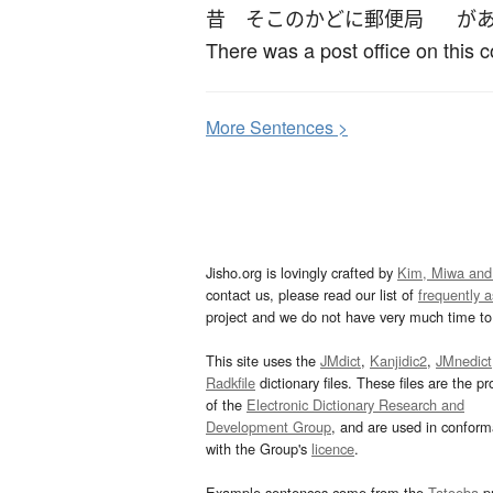
昔
そこ
の
かど
に
郵便局
が
There was a post office on this 
More
S
entences >
Jisho.org is lovingly crafted by
Kim, Miwa and
contact us, please read our list of
frequently 
project and we do not have very much time to 
This site uses the
JMdict
,
Kanjidic2
,
JMnedict
Radkfile
dictionary files. These files are the pr
of the
Electronic Dictionary Research and
Development Group
, and are used in confor
with the Group's
licence
.
Example sentences come from the
Tatoeba
pr