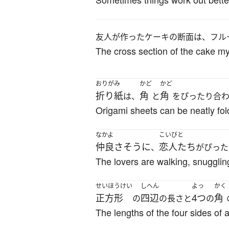
友人が作ったケーキの断面は、フル
The cross section of the cake my
おりがみ
かど
かど
折り紙
角
角
は、
と
をぴったり合
Origami sheets can be neatly fol
なかよ
こいびと
仲良さそうに
恋人たち
、
がぴった
The lovers are walking, snuggling
せいほうけい
しへん
よっ
かく
正方形
四辺
4つ
角
の
の長さと
の
The lengths of the four sides of 