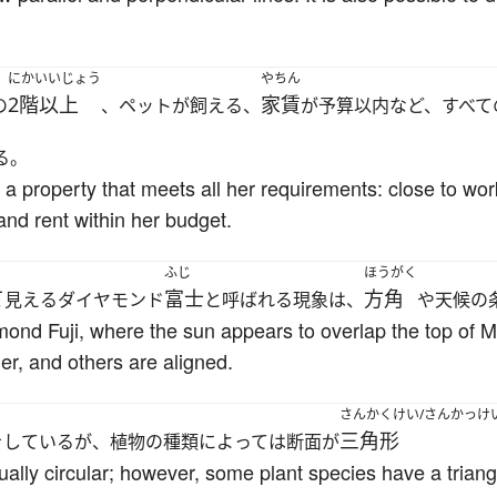
にかいいじょう
やちん
2階以上
家賃
の
、ペットが飼える、
が予算以内など、すべて
る。
d a property that meets all her requirements: close to wor
and rent within her budget.
ふじ
ほうがく
て
富士
方角
見えるダイヤモンド
と呼ばれる現象は、
や天候の
d Fuji, where the sun appears to overlap the top of M
her, and others are aligned.
さんかくけい/さんかっけ
三角形
をしているが、植物の種類によっては断面が
ally circular; however, some plant species have a triang