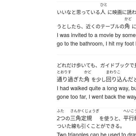
ひと
人
いいなと思っている
に映画に誘
かど
角
うとしたら、近くのテーブルの
I was invited to a movie by some
go to the bathroom, I hit my foot
どれだけ歩いても、ガイドブックで
とおりす
かど
まわりこ
通り過ぎた
角
回り込んだ
を少し
I had walked quite a long way, bu
gone too far, I went back the way
ふた
さんかくじょうぎ
へいこ
2つ
三角定規
平行
の
を使うと、
ついた線も引くことができる。
Two triangles can be used to draw