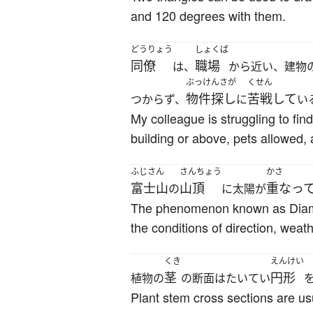
and 120 degrees with them.
どうりょう
しょくば
同僚
職場
は、
から近い、建物
ぶっけんさが
くせん
物件探し
苦戦して
つからず、
に
い
My colleague is struggling to fin
building or above, pets allowed, 
ふじさん
さんちょう
かさ
富士山
山頂
重なっ
の
に太陽が
The phenomenon known as Diamon
the conditions of direction, weat
くき
えんけい
茎
円形
植物の
の断面はたいてい
Plant stem cross sections are usu