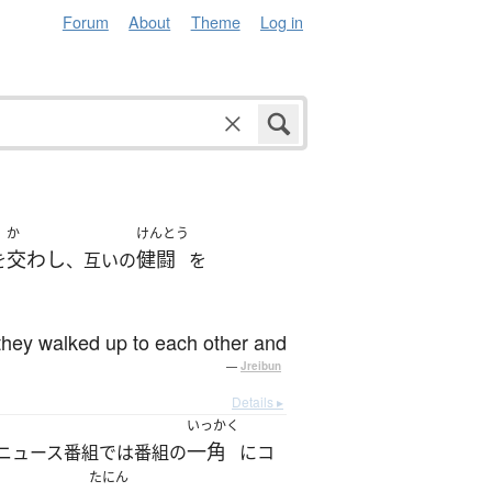
Forum
About
Theme
Log in
か
けんとう
交わし
健闘
を
、互いの
を
 they walked up to each other and
—
Jreibun
Details ▸
いっかく
一角
ニュース番組では番組の
にコ
たにん