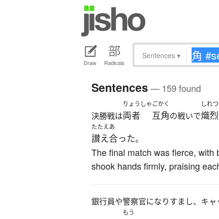
Sentences
▾
Draw
Radicals
Sentences
— 159 found
りょうしゃ
ごかく
しれつ
両者
互角
熾烈
決勝戦は
の戦いで
たたえあ
讃え合った
。
The final match was fierce, with
shook hands firmly, praising each
銀行員や警察官になりすまし、キャ
もう