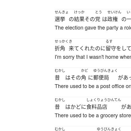
せんきょ
けっか
とう
せいけん
い
選挙
の
結果
その
党
は
政権
の
The election gave the party a ro
せっかく
き
るす
折角
来て
くれた
のに
留守
を
し
I'm sorry that I wasn't home whe
むかし
かど
ゆうびんきょく
昔
は
その
角
に
郵便局
が
あ
There used to be a post office on
むかし
しょくりょうひんてん
昔
は
かど
に
食料品店
が
There used to be a grocery store
むかし
ゆうびんきょく