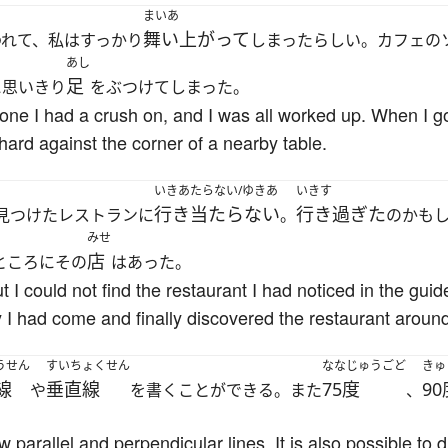
まいあ
舞い上がって
われて、私はすっかり
しまったらしい。カフェの
あし
足
に思いきり
をぶつけてしまった。
one I had a crush on, and I was all worked up. When I got
 hard against the corner of a nearby table.
いきあたらない/ゆきあ
いきす
行き当たらない
行き過ぎた
見つけたレストランに
。
のかも
みせ
店
ところにその
はあった。
t I could not find the restaurant I had noticed in the gui
 I had come and finally discovered the restaurant around 
うせん
すいちょくせん
ななじゅうごど
きゅ
線
垂直線
75度
90
や
を書くことができる。また
、
 parallel and perpendicular lines. It is also possible to d