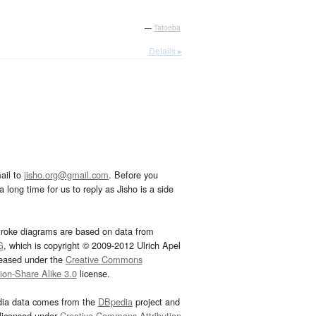
—
Tatoeba
Details ▸
ail to
jisho.org@gmail.com
. Before you
 long time for us to reply as Jisho is a side
troke diagrams are based on data from
G
, which is copyright © 2009-2012 Ulrich Apel
leased under the
Creative Commons
tion-Share Alike 3.0
license.
dia data comes from the
DBpedia
project and
 licensed under
Creative Commons Attribution-