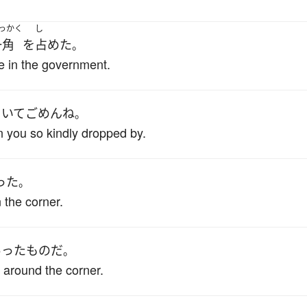
っかく
し
一角
を
占めた
。
le in the government.
ていて
ごめん
ね
。
n you so kindly dropped by.
った
。
 the corner.
あった
もの
だ
。
 around the corner.