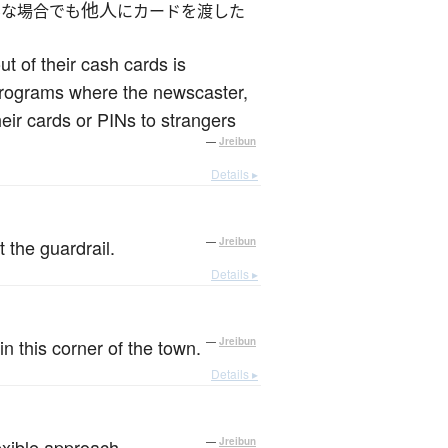
他人
んな場合でも
にカードを渡した
t of their cash cards is
 programs where the newscaster,
heir cards or PINs to strangers
—
Jreibun
Details ▸
。
 the guardrail.
—
Jreibun
Details ▸
in this corner of the town.
—
Jreibun
Details ▸
exible approach.
—
Jreibun