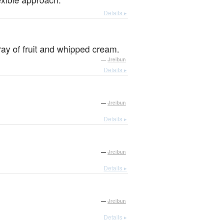
Details ▸
ray of fruit and whipped cream.
—
Jreibun
Details ▸
—
Jreibun
Details ▸
—
Jreibun
Details ▸
—
Jreibun
Details ▸