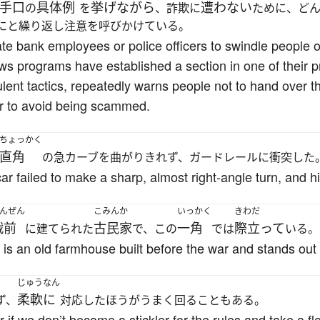
手口
具体例
挙げながら
遭わない
の
を
、詐欺に
ために、ど
にと繰り返し注意を呼びかけている。
e bank employees or police officers to swindle people ou
ws programs have established a section in one of their
ulent tactics, repeatedly warns people not to hand over t
r to avoid being scammed.
ちょっかく
直角
の急カーブを曲がりきれず、ガードレールに衝突した
ar failed to make a sharp, almost right-angle turn, and hit
んぜん
こみんか
いっかく
きわだ
戦前
古民家
一角
際立って
に建てられた
で、この
では
いる。
t is an old farmhouse built before the war and stands out 
じゅうなん
柔軟に
ず、
対応したほうがうまく回ることもある。
if we don’t become a stickler for the rules and take a fl