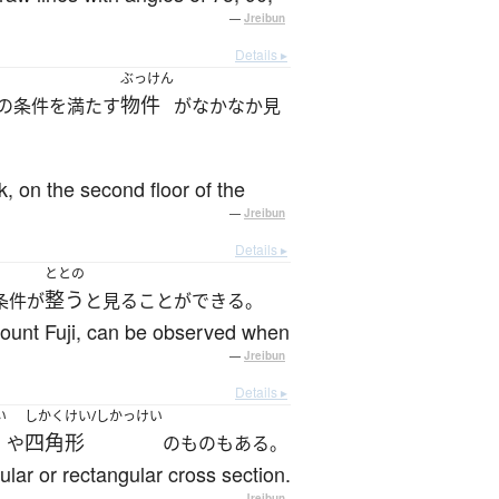
—
Jreibun
Details ▸
ぶっけん
物件
の条件を満たす
がなかなか見
k, on the second floor of the
—
Jreibun
Details ▸
ととの
整う
条件が
と見ることができる。
ount Fuji, can be observed when
—
Jreibun
Details ▸
い
しかくけい/しかっけい
四角形
や
のものもある。
ular or rectangular cross section.
—
Jreibun