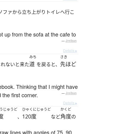
ソファから立ち上がりトイレへ行こ
 up from the sofa at the cafe to
—
Jreibun
Details ▸
みち
さき
道
先ほど
しれないと来た
を戻ると、
debook. Thinking that I might have
the first corner.
—
Jreibun
Details ▸
うじゅうど
ひゃくにじゅうど
かくど
度
120度
角度
、
など
の
raw lines with angles of 75, 90,