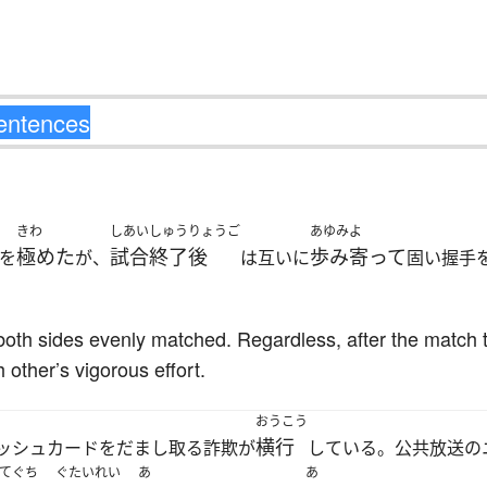
きわ
しあい
しゅうりょうご
あゆみよ
極めた
試合
終了後
歩み寄って
を
が、
は互いに
固い握手
 both sides evenly matched. Regardless, after the match
 other’s vigorous effort.
おうこう
横行
ッシュカードをだまし取る詐欺が
している。公共放送の
てぐち
ぐたいれい
あ
あ