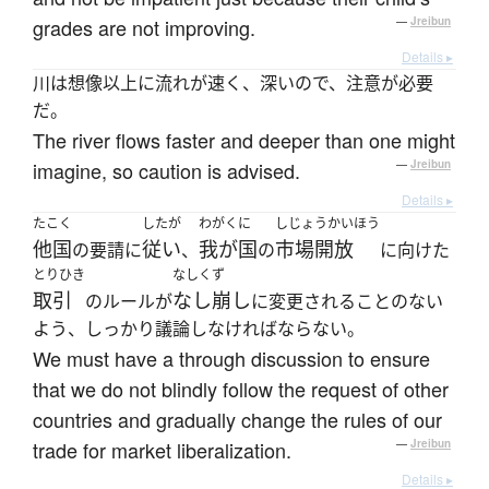
grades are not improving.
—
Jreibun
Details ▸
川は想像以上に流れが速く、深いので、注意が必要
だ。
The river flows faster and deeper than one might
imagine, so caution is advised.
—
Jreibun
Details ▸
たこく
したが
わがくに
しじょうかいほう
他国
従い
我が国
市場開放
の要請に
、
の
に向けた
とりひき
なしくず
取引
なし崩し
のルールが
に変更されることのない
よう、しっかり議論しなければならない。
We must have a through discussion to ensure
that we do not blindly follow the request of other
countries and gradually change the rules of our
trade for market liberalization.
—
Jreibun
Details ▸