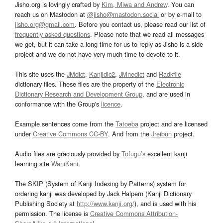
Jisho.org is lovingly crafted by
Kim, Miwa and Andrew
. You can
reach us on Mastodon at
@jisho@mastodon.social
or by e-mail to
jisho.org@gmail.com
. Before you contact us, please read our list of
frequently asked questions
. Please note that we read all messages
we get, but it can take a long time for us to reply as Jisho is a side
project and we do not have very much time to devote to it.
This site uses the
JMdict
,
Kanjidic2
,
JMnedict
and
Radkfile
dictionary files. These files are the property of the
Electronic
Dictionary Research and Development Group
, and are used in
conformance with the Group's
licence
.
Example sentences come from the
Tatoeba
project and are licensed
under
Creative Commons CC-BY
. And from the
Jreibun
project.
Audio files are graciously provided by
Tofugu’s
excellent kanji
learning site
WaniKani
.
The SKIP (System of Kanji Indexing by Patterns) system for
ordering kanji was developed by Jack Halpern (Kanji Dictionary
Publishing Society at
http://www.kanji.org/
), and is used with his
permission. The license is
Creative Commons Attribution-