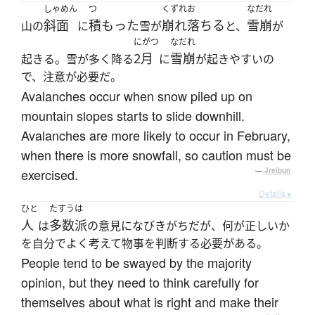
しゃめん
つ
くずれお
なだれ
斜面
積もった
崩れ落ちる
雪崩
山の
に
雪が
と、
が
にがつ
なだれ
2月
雪崩
起きる。雪が多く降る
に
が起きやすいの
で、注意が必要だ。
Avalanches occur when snow piled up on
mountain slopes starts to slide downhill.
Avalanches are more likely to occur in February,
when there is more snowfall, so caution must be
exercised.
—
Jreibun
Details ▸
ひと
たすうは
人
多数派
は
の意見になびきがちだが、何が正しいか
を自分でよく考えて物事を判断する必要がある。
People tend to be swayed by the majority
opinion, but they need to think carefully for
themselves about what is right and make their