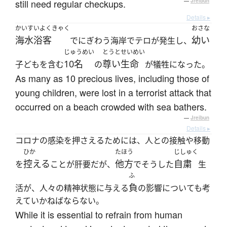
still need regular checkups.
—
Jreibun
Details ▸
かいすいよくきゃく
おさな
海水浴客
幼い
でにぎわう海岸でテロが発生し、
じゅうめい
とうと
せいめい
10名
尊い
生命
子どもを含む
の
が犠牲になった。
As many as 10 precious lives, including those of
young children, were lost in a terrorist attack that
occurred on a beach crowded with sea bathers.
—
Jreibun
Details ▸
コロナの感染を押さえるためには、人との接触や移動
ひか
たほう
じしゅく
控える
他方
自粛
を
ことが肝要だが、
でそうした
生
ふ
負
活が、人々の精神状態に与える
の影響についても考
えていかねばならない。
While it is essential to refrain from human