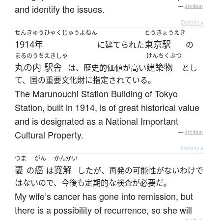
and identify the issues.
—
Jreibun
Details ▸
せんきゅうひゃくじゅうよねん
とうきょうえき
1914年
東京駅
に建てられた
の
まるのうち
えきしゃ
けんちくぶつ
丸の内
駅舎
建築物
は、歴史的価値が高い
とし
て、国の重要文化財に指定されている。
The Marunouchi Station Building of Tokyo
Station, built in 1914, is of great historical value
and is designated as a National Important
Cultural Property.
—
Jreibun
Details ▸
つま
がん
かんかい
妻
癌
寛解
の
は
したが、再発の可能性がないわけで
はないので、今後も定期的な検査が必要だ。
My wife’s cancer has gone into remission, but
there is a possibility of recurrence, so she will