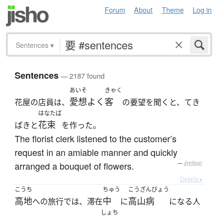
Forum
About
Theme
Log in
Sentences
▾
Sentences
— 2187 found
あいそ
きゃく
愛想よく
客
花屋の店員は、
の要望を聞くと、てき
はなたば
花束
ぱきと
を作った。
The florist clerk listened to the customer’s
request in an amiable manner and quickly
arranged a bouquet of flowers.
—
Jreibun
Details ▸
こうち
ちゅう
こうざんびょう
高地
中
高山病
への旅行では、滞在
に
になる人
しょち