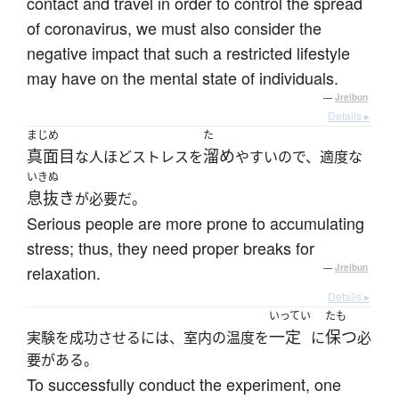
contact and travel in order to control the spread
of coronavirus, we must also consider the
negative impact that such a restricted lifestyle
may have on the mental state of individuals.
—
Jreibun
Details ▸
まじめ
た
真面目
溜め
な人ほどストレスを
やすいので、適度な
いきぬ
息抜き
が必要だ。
Serious people are more prone to accumulating
stress; thus, they need proper breaks for
relaxation.
—
Jreibun
Details ▸
いってい
たも
一定
保つ
実験を成功させるには、室内の温度を
に
必
要がある。
To successfully conduct the experiment, one