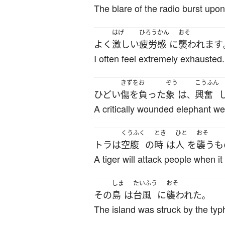
The blare of the radio burst upon
はげ
ひろうかん
おそ
よく
激しい
疲労感
に
襲われます
I often feel extremely exhausted.
きずをお
ぞう
こうふん
ひどい
傷を負った
象
は
興奮
、
A critically wounded elephant wen
くうふく
とき
ひと
おそ
トラ
は
空腹
の
時
は
人
を
襲う
も
A tiger will attack people when it
しま
たいふう
おそ
その
島
は
台風
に
襲われた
。
The island was struck by the typ