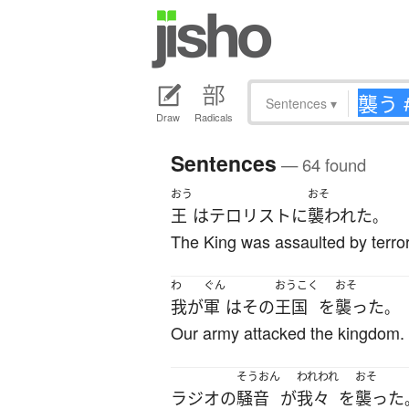
Sentences
▾
Draw
Radicals
Sentences
— 64 found
おう
おそ
王
は
テロリスト
に
襲われた
。
The King was assaulted by terror
わ
ぐん
おうこく
おそ
我が
軍
は
その
王国
を
襲った
。
Our army attacked the kingdom.
そうおん
われわれ
おそ
ラジオ
の
騒音
が
我々
を
襲った