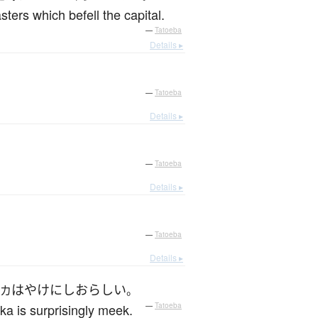
sters which befell the capital.
—
Tatoeba
Details ▸
—
Tatoeba
Details ▸
—
Tatoeba
Details ▸
—
Tatoeba
Details ▸
は
やけに
しおらしい
カ
。
ka is surprisingly meek.
—
Tatoeba