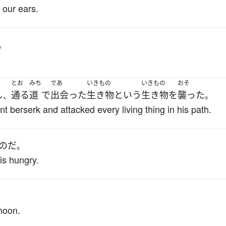
 our ears.
。
とお
みち
であ
いきもの
いきもの
おそ
し
通る
道
で
出会った
生き物
という
生き物
を
襲った
、
。
t berserk and attacked every living thing in his path.
の
だ
。
 is hungry.
hoon.