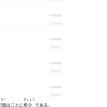
—
Tatoeba
Details ▸
—
Tatoeba
Details ▸
—
Tatoeba
Details ▸
—
Tatoeba
Details ▸
きろく
きしょう
記録
は
こと
に
希少
である
。