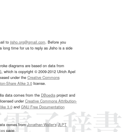
ail to
jisho.org@gmail.com
. Before you
 long time for us to reply as Jisho is a side
troke diagrams are based on data from
G
, which is copyright © 2009-2012 Ulrich Apel
leased under the
Creative Commons
tion-Share Alike 3.0
license.
dia data comes from the
DBpedia
project and
 licensed under
Creative Commons Attribution-
ike 3.0
and
GNU Free Documentation
e
.
ata comes from
Jonathan Waller‘s
JLPT
ces
page.