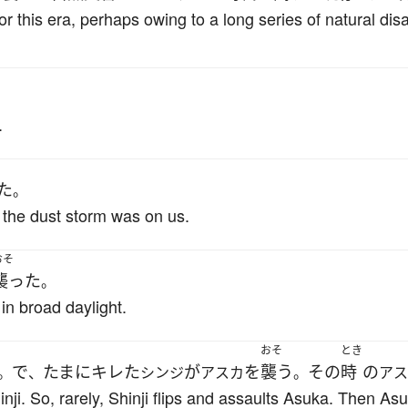
r this era, perhaps owing to a long series of natural disa
。
.
た
。
the dust storm was on us.
おそ
襲った
。
in broad daylight.
おそ
とき
で
たまに
キレた
が
を
襲う
その
時
の
。
、
シンジ
アスカ
。
アス
ji. So, rarely, Shinji flips and assaults Asuka. Then Asu