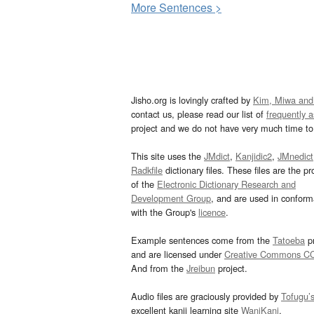
More
S
entences >
Jisho.org is lovingly crafted by
Kim, Miwa and
contact us, please read our list of
frequently 
project and we do not have very much time to 
This site uses the
JMdict
,
Kanjidic2
,
JMnedict
Radkfile
dictionary files. These files are the pr
of the
Electronic Dictionary Research and
Development Group
, and are used in confor
with the Group's
licence
.
Example sentences come from the
Tatoeba
pr
and are licensed under
Creative Commons C
And from the
Jreibun
project.
Audio files are graciously provided by
Tofugu’
excellent kanji learning site
WaniKani
.