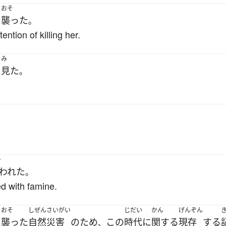
おそ
を
襲った
。
ntion of killing her.
み
を
見た
。
.
そ
われた
。
ed with famine.
おそ
しぜんさいがい
じだい
かん
げんぞん
を
襲った
自然災害
の
ため
この
時代
に
関する
現存
する
、