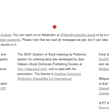
 Andrew
. You can reach us on Mastodon at
@jisho@mastodon.social
or by e-m
asked questions
. Please note that we read all messages we get, but it can take a
devote to it.
and
The SKIP (System of Kanji Indexing by Patterns)
Kanji s
operty
system for ordering kanji was developed by Jack
KanjiV
Halpern (Kanji Dictionary Publishing Society at
and re
mance
http://www.kanji.org/
), and is used with his
Attribu
permission. The license is
Creative Commons
Attribution-ShareAlike 4.0 International
.
Wikipe
oject
is dual
C-BY
.
ShareAl
Licens
s
JLPT d
Resour