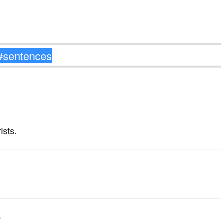
ists.
。