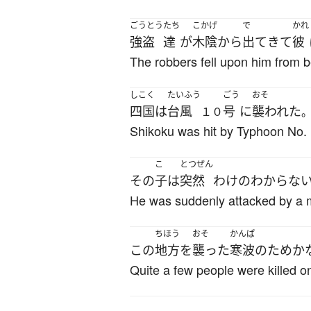
ごうとう
たち
こかげ
で
かれ
強盗
達
が
木陰
から
出て
きて
彼
The robbers fell upon him from b
しこく
たいふう
ごう
おそ
四国
は
台風
号
に
襲われた
１０
Shikoku was hit by Typhoon No. 
こ
とつぜん
その
子
は
突然
わけのわからな
He was suddenly attacked by a 
ちほう
おそ
かんぱ
この
地方
を
襲った
寒波
の
ため
か
Quite a few people were killed on