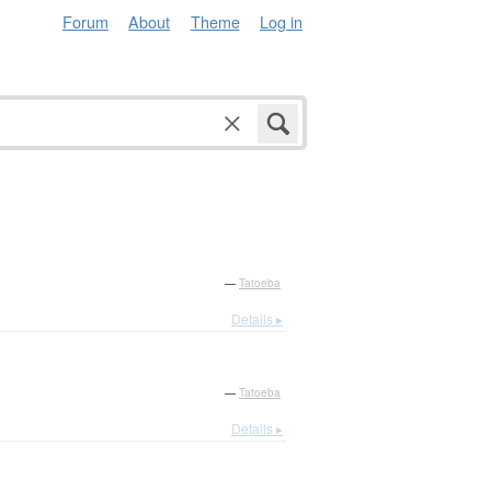
Forum
About
Theme
Log in
—
Tatoeba
Details ▸
—
Tatoeba
Details ▸