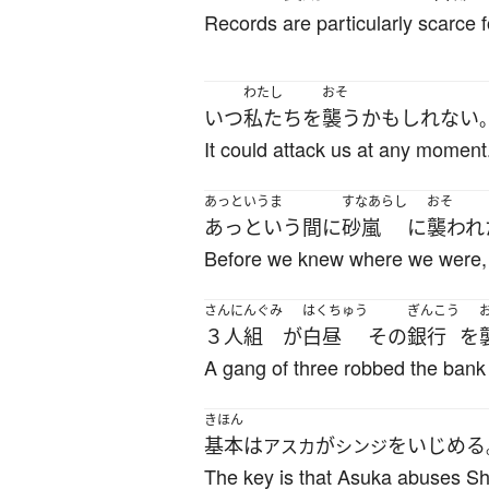
Records are particularly scarce fo
わたし
おそ
いつ
私たち
を
襲う
かもしれない
It could attack us at any moment
あっというま
すなあらし
おそ
あっという間に
砂嵐
に
襲われ
Before we knew where we were, 
さんにんぐみ
はくちゅう
ぎんこう
３人組
が
白昼
その
銀行
を
A gang of three robbed the bank 
きほん
基本
は
が
を
いじめる
アスカ
シンジ
The key is that Asuka abuses Shin