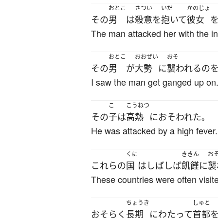
おとこ
さつい
いだ
かのじょ
その
男
は
殺意
を
抱いて
彼女
The man attacked her with the inte
おとこ
おおぜい
おそ
その
男
が
大勢
に
襲われる
の
I saw the man get ganged up on
こ
こうねつ
その
子
は
高熱
に
おそわれた
。
He was attacked by a high fever.
くに
ききん
お
これらの
国
は
しばしば
飢饉
に
襲
These countries were often visit
ちょうき
しゅと
おそらく
長期
にわたって
首都