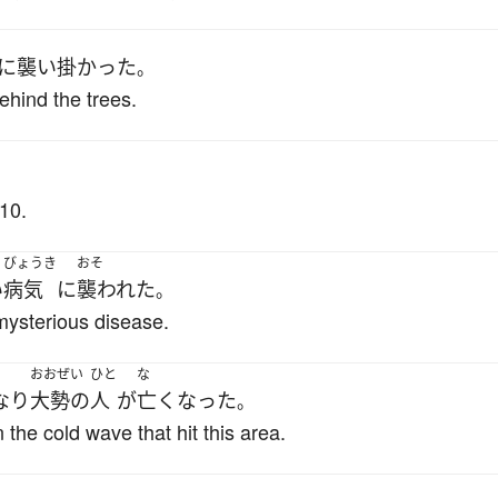
に
襲い掛かった
。
ehind the trees.
。
10.
びょうき
おそ
い
病気
に
襲われた
。
mysterious disease.
おおぜい
ひと
な
なり
大勢の
人
が
亡くなった
。
 the cold wave that hit this area.