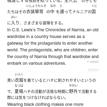
橋渡しする
担って
主人公
役割を
いる。
の子ども
いしょうだんす
なか
と
くに
衣装箪笥
中
通って
国
たちはその
の
を
ナルニアの
はい
入り
に
、さまざまな冒険をする。
In C.S. Lewis’s The Chronicles of Narnia, an old
wardrobe in a country house serves as a
gateway for the protagonists to enter another
world. The protagonists, who are children, enter
the country of Narnia through that wardrobe and
embark on various adventures.
—
Jreibun
Details ▸
いふく
衣服
黒い
を着ているとハチに刺されやすいというの
なつば
やがい
夏場
野外
で、
ハチの活動が活発な時期に
で活動する
際には気をつけなければならない。
Wearing black clothing makes one more