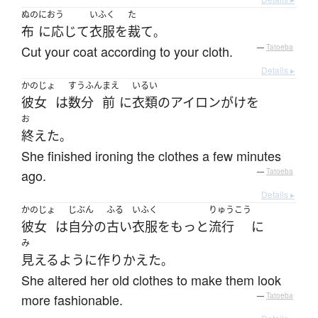
ぬの
におう
いふく
た
布
に応じて
衣服
を
裁て
。
Cut your coat according to your cloth.
—
Tatoeba
Details ▸
かのじょ
すうふん
まえ
いるい
彼女
は
数分
前
に
衣類
の
アイロンがけ
を
お
終えた
。
She finished ironing the clothes a few minutes
ago.
—
Tatoeba
Details ▸
かのじょ
じぶん
ふる
いふく
りゅうこう
彼女
は
自分
の
古い
衣服
を
もっと
流行
に
み
見える
ように
作りかえた
。
She altered her old clothes to make them look
more fashionable.
—
Tatoeba