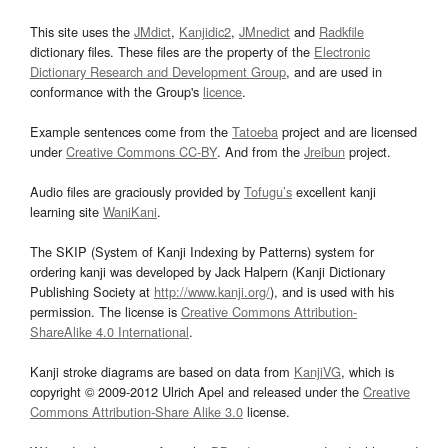
This site uses the
JMdict
,
Kanjidic2
,
JMnedict
and
Radkfile
dictionary files. These files are the property of the
Electronic
Dictionary Research and Development Group
, and are used in
conformance with the Group's
licence
.
Example sentences come from the
Tatoeba
project and are licensed
under
Creative Commons CC-BY
. And from the
Jreibun
project.
Audio files are graciously provided by
Tofugu’s
excellent kanji
learning site
WaniKani
.
The SKIP (System of Kanji Indexing by Patterns) system for
ordering kanji was developed by Jack Halpern (Kanji Dictionary
Publishing Society at
http://www.kanji.org/
), and is used with his
permission. The license is
Creative Commons Attribution-
ShareAlike 4.0 International
.
Kanji stroke diagrams are based on data from
KanjiVG
, which is
copyright © 2009-2012 Ulrich Apel and released under the
Creative
Commons Attribution-Share Alike 3.0
license.