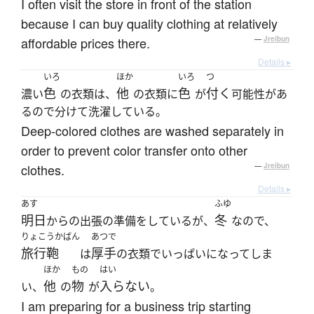
I often visit the store in front of the station
because I can buy quality clothing at relatively
affordable prices there.
—
Jreibun
Details ▸
いろ
ほか
いろ
つ
色
他
色
付く
濃い
の衣類は、
の衣類に
が
可能性があ
るので分けて洗濯している。
Deep-colored clothes are washed separately in
order to prevent color transfer onto other
clothes.
—
Jreibun
Details ▸
あす
ふゆ
明日
冬
からの出張の準備をしているが、
なので、
りょこうかばん
あつで
旅行鞄
厚手
は
の衣類でいっぱいになってしま
ほか
もの
はい
他
物
入らない
い、
の
が
。
I am preparing for a business trip starting