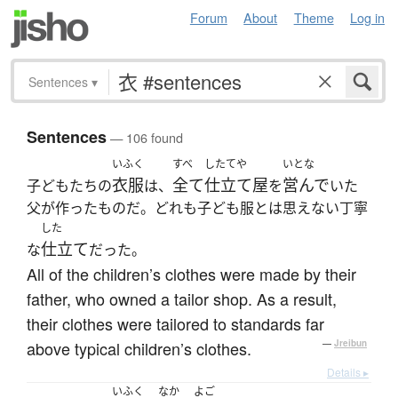
Forum
About
Theme
Log in
Sentences
▾
Sentences
— 106 found
いふく
すべ
したてや
いとな
衣服
全て
仕立て屋
営んで
子どもたちの
は、
を
いた
父が作ったものだ。どれも子ども服とは思えない丁寧
した
仕立て
な
だった。
All of the children’s clothes were made by their
father, who owned a tailor shop. As a result,
their clothes were tailored to standards far
above typical children’s clothes.
—
Jreibun
Details ▸
いふく
なか
よご