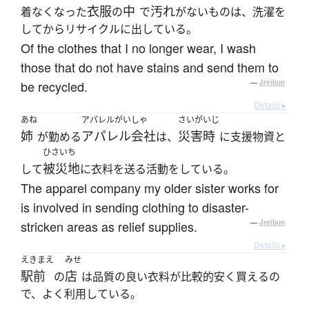
衣服
中
汚れ
着なくなった
の
で
がないものは、洗濯を
してからリサイクルに出している。
Of the clothes that I no longer wear, I wash
those that do not have stains and send them to
be recycled.
—
Jreibun
Details ▸
あね
アパレルがいしゃ
さいがいじ
姉
アパレル会社
災害時
が勤める
は、
に支援物資と
ひさいち
被災地
して
に衣料を送る活動をしている。
The apparel company my older sister works for
is involved in sending clothing to disaster-
stricken areas as relief supplies.
—
Jreibun
Details ▸
えきまえ
みせ
駅前
店
の
は品質の良い衣料が比較的安く買えるの
で、よく利用している。