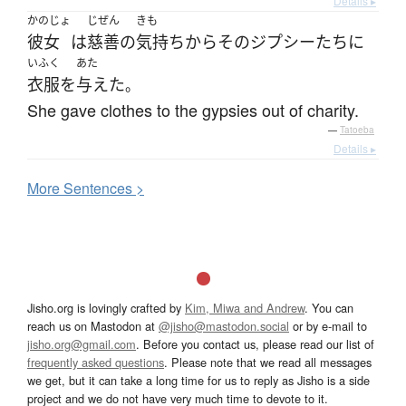
Details ▸
かのじょ
じぜん
きも
彼女
は
慈善
の
気持ち
から
その
ジプシー
たち
に
いふく
あた
衣服
を
与えた
。
She gave clothes to the gypsies out of charity.
—
Tatoeba
Details ▸
More
S
entences >
Jisho.org is lovingly crafted by
Kim, Miwa and Andrew
. You can
reach us on Mastodon at
@jisho@mastodon.social
or by e-mail to
jisho.org@gmail.com
. Before you contact us, please read our list of
frequently asked questions
. Please note that we read all messages
we get, but it can take a long time for us to reply as Jisho is a side
project and we do not have very much time to devote to it.