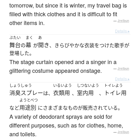
tomorrow, but since it is winter, my travel bag is
filled with thick clothes and it is difficult to fit
other items in.
—
Jreibun
Details ▸
ぶたい
まく
あ
舞台
幕
開き
の
が
、きらびやかな衣装をつけた歌手が
登場した。
The stage curtain opened and a singer in a
glittering costume appeared onstage.
—
Jreibun
Details ▸
しょうしゅう
いるいよう
しつないよう
トイレよう
消臭スプレー
衣類用
室内用
トイレ用
は、
、
、
ようとべつ
用途別
など
にさまざまなものが販売されている。
A variety of deodorant sprays are sold for
different purposes, such as for clothes, home,
and toilets.
—
Jreibun