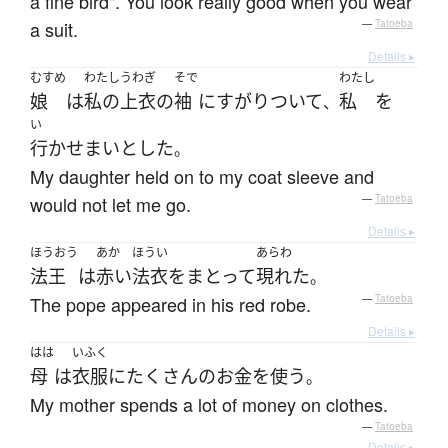
a fine bird". You look really good when you wear
a suit.
—
Tatoeba
Details ▸
むすめ
わたし
うわぎ
そで
わたし
娘
は
私の
上衣
の
袖
に
すがりついて
私
を
、
い
行かせ
まい
とした
。
My daughter held on to my coat sleeve and
would not let me go.
—
Tatoeba
Details ▸
ほうおう
あか
ほうい
あらわ
法王
は
赤い
法衣
を
まとって
現れた
。
The pope appeared in his red robe.
—
Tatoeba
Details ▸
はは
いふく
母
は
衣服
に
たくさん
の
お
金を使う
。
My mother spends a lot of money on clothes.
—
Tatoeba
Details ▸