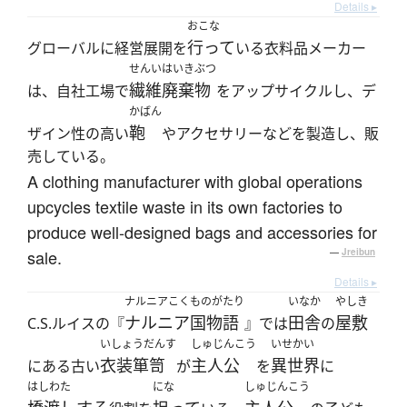
Details ▸
おこな
行って
グローバルに経営展開を
いる衣料品メーカー
せんいはいきぶつ
繊維廃棄物
は、自社工場で
をアップサイクルし、デ
かばん
鞄
ザイン性の高い
やアクセサリーなどを製造し、販
売している。
A clothing manufacturer with global operations
upcycles textile waste in its own factories to
produce well-designed bags and accessories for
sale.
—
Jreibun
Details ▸
ナルニアこくものがたり
いなか
やしき
ナルニア国物語
田舎
屋敷
C.S.ルイスの『
』では
の
いしょうだんす
しゅじんこう
いせかい
衣装箪笥
主人公
異世界
にある古い
が
を
に
はしわた
にな
しゅじんこう