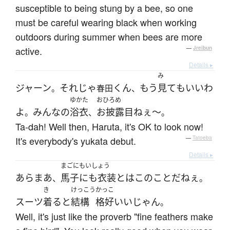
susceptible to being stung by a bee, so one
must be careful wearing black when working
outdoors during summer when bees are more
active.
—
Jreibun
Details ▸
み
ジャーン
それじゃ
くん
もう
見て
も
いい
わ
。
春田
、
ゆかた
おひろめ
よ
みんな
の
浴衣
お披露目
ねぇ～
。
、
。
Ta-dah! Well then, Haruta, it's OK to look now!
It's everybody's yukata debut.
—
Tatoeba
Details ▸
まごにもいしょう
あらまあ
馬子にも衣装
とは
この
こと
だ
ねぇ
、
。
き
けっこう
かっこ
スーツ
着る
と
結構
格好いい
じゃん
。
Well, it's just like the proverb "fine feathers make