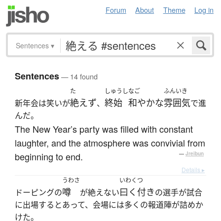
Forum
About
Theme
Log in
Sentences
▾
Sentences
— 14 found
た
しゅうし
なご
ふんいき
絶えず
終始
和やかな
雰囲気
新年会は笑いが
、
で進
んだ。
The New Year’s party was filled with constant
laughter, and the atmosphere was convivial from
beginning to end.
—
Jreibun
Details ▸
うわさ
いわくつ
噂
曰く付き
ドーピングの
が絶えない
の選手が試合
に出場するとあって、会場には多くの報道陣が詰めか
けた。