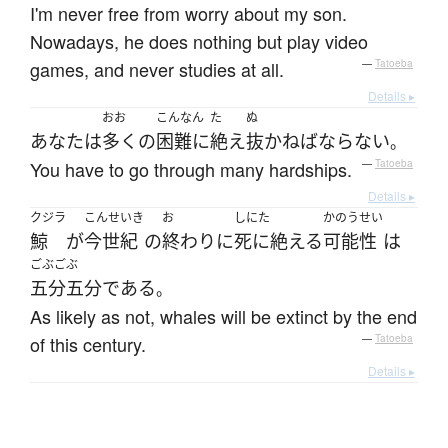
I'm never free from worry about my son.
Nowadays, he does nothing but play video
games, and never studies at all.
—
Tatoeba
Details ▸
おお
こんなん
た
ぬ
あなた
は
多く
の
困難に
絶え
抜か
ねばならない
。
You have to go through many hardships.
—
Tatoeba
Details ▸
クジラ
こんせいき
お
しにた
かのうせい
鯨
が
今世紀
の
終わり
に
死に絶える
可能性
は
ごぶごぶ
五分五分
である
。
As likely as not, whales will be extinct by the end
of this century.
—
Tatoeba
Details ▸