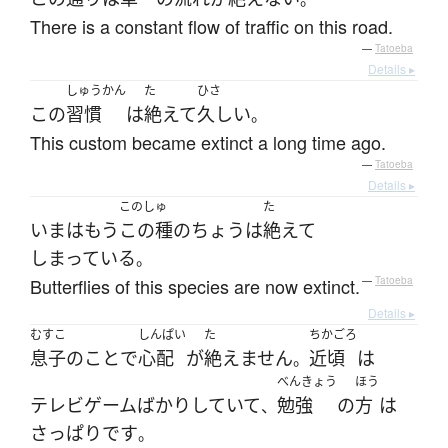
There is a constant flow of traffic on this road.
—
Tatoeba
Details ▸
しゅうかん
た
ひさ
この
習慣
は
絶えて
久しい
。
This custom became extinct a long time ago.
—
Tatoeba
Details ▸
このしゅ
た
いま
は
もう
この種の
ちょう
は
絶えて
しまっている
。
Butterflies of this species are now extinct.
—
Tatoeba
Details ▸
むすこ
しんぱい
た
ちかごろ
息子
の
こと
で
心配
が
絶えません
近頃
は
。
べんきょう
ほう
テレビゲーム
ばかり
していて
勉強
の
方
は
、
さっぱり
です
。