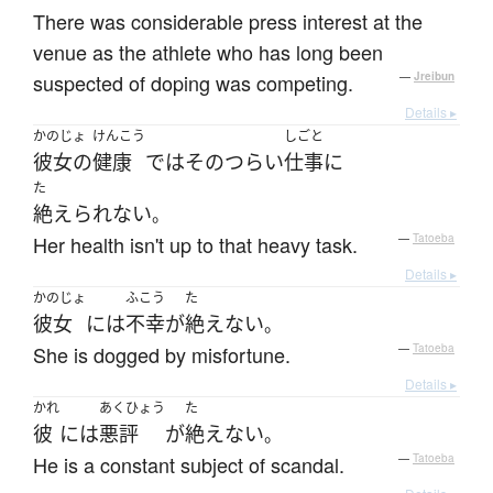
There was considerable press interest at the
venue as the athlete who has long been
suspected of doping was competing.
—
Jreibun
Details ▸
かのじょ
けんこう
しごと
彼女の
健康
で
は
その
つらい
仕事
に
た
絶えられない
。
Her health isn't up to that heavy task.
—
Tatoeba
Details ▸
かのじょ
ふこう
た
彼女
には
不幸
が
絶えない
。
She is dogged by misfortune.
—
Tatoeba
Details ▸
かれ
あくひょう
た
彼
には
悪評
が
絶えない
。
He is a constant subject of scandal.
—
Tatoeba