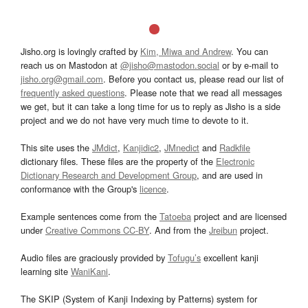
Jisho.org is lovingly crafted by
Kim, Miwa and Andrew
. You can
reach us on Mastodon at
@jisho@mastodon.social
or by e-mail to
jisho.org@gmail.com
. Before you contact us, please read our list of
frequently asked questions
. Please note that we read all messages
we get, but it can take a long time for us to reply as Jisho is a side
project and we do not have very much time to devote to it.
This site uses the
JMdict
,
Kanjidic2
,
JMnedict
and
Radkfile
dictionary files. These files are the property of the
Electronic
Dictionary Research and Development Group
, and are used in
conformance with the Group's
licence
.
Example sentences come from the
Tatoeba
project and are licensed
under
Creative Commons CC-BY
. And from the
Jreibun
project.
Audio files are graciously provided by
Tofugu’s
excellent kanji
learning site
WaniKani
.
The SKIP (System of Kanji Indexing by Patterns) system for