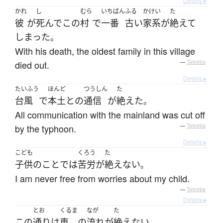
Details ▸
かれ
し
むら
いちばん
ふる
かけい
た
彼
が
死んで
この
村
で
一番
古い
家系
が
絶えて
しまった
。
With his death, the oldest family in this village
died out.
—
Tatoeba
Details ▸
たいふう
ほんど
つうしん
た
台風
で
本土
と
の
通信
が
絶えた
。
All communication with the mainland was cut off
by the typhoon.
—
Tatoeba
Details ▸
こども
くろう
た
子供
の
こと
で
は
苦労
が
絶えない
。
I am never free from worries about my child.
—
Tatoeba
Details ▸
とお
くるま
なが
た
この
通り
は
車
の
流れ
が
絶えない
。