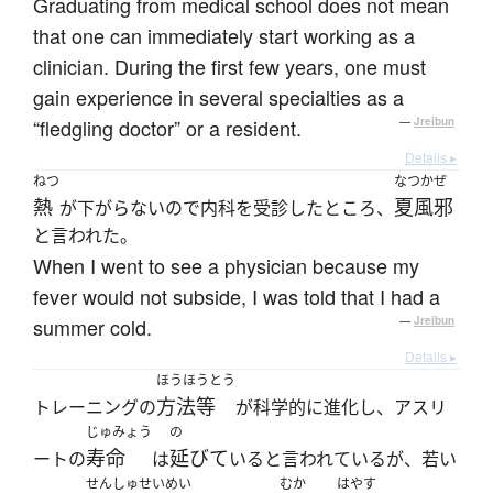
Graduating from medical school does not mean
that one can immediately start working as a
clinician. During the first few years, one must
gain experience in several specialties as a
“fledgling doctor” or a resident.
—
Jreibun
Details ▸
ねつ
なつかぜ
熱
夏風邪
が下がらないので内科を受診したところ、
と言われた。
When I went to see a physician because my
fever would not subside, I was told that I had a
summer cold.
—
Jreibun
Details ▸
ほうほうとう
方法等
トレーニングの
が科学的に進化し、アスリ
じゅみょう
の
寿命
延びて
ートの
は
いると言われているが、若い
せんしゅせいめい
むか
はやす