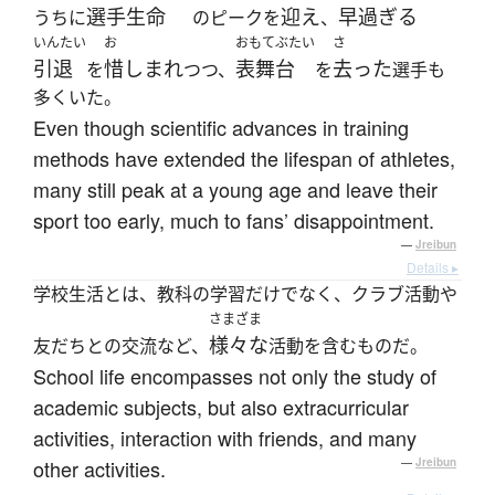
選手生命
迎え
早過ぎる
うちに
のピークを
、
いんたい
お
おもてぶたい
さ
引退
惜しまれ
表舞台
去った
を
つつ、
を
選手も
多くいた。
Even though scientific advances in training
methods have extended the lifespan of athletes,
many still peak at a young age and leave their
sport too early, much to fans’ disappointment.
—
Jreibun
Details ▸
学校生活とは、教科の学習だけでなく、クラブ活動や
さまざま
様々な
友だちとの交流など、
活動を含むものだ。
School life encompasses not only the study of
academic subjects, but also extracurricular
activities, interaction with friends, and many
other activities.
—
Jreibun