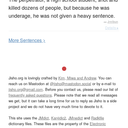
killed dozens of people, but because he was
underage, he was not given a heavy sentence.
—
Jreibun
Details ▸
More
S
entences >
Jisho.org is lovingly crafted by
Kim, Miwa and Andrew
. You can
reach us on Mastodon at
@jisho@mastodon.social
or by e-mail to
jisho.org@gmail.com
. Before you contact us, please read our list of
frequently asked questions
. Please note that we read all messages
we get, but it can take a long time for us to reply as Jisho is a side
project and we do not have very much time to devote to it.
This site uses the
JMdict
,
Kanjidic2
,
JMnedict
and
Radkfile
dictionary files. These files are the property of the
Electronic