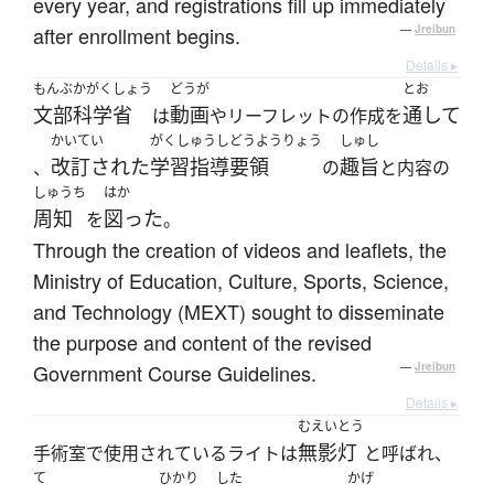
every year, and registrations fill up immediately
after enrollment begins.
—
Jreibun
Details ▸
もんぶかがくしょう
どうが
とお
文部科学省
動画
通して
は
やリーフレットの作成を
かいてい
がくしゅうしどうようりょう
しゅし
改訂された
学習指導要領
趣旨
、
の
と内容の
しゅうち
はか
周知
図った
を
。
Through the creation of videos and leaflets, the
Ministry of Education, Culture, Sports, Science,
and Technology (MEXT) sought to disseminate
the purpose and content of the revised
Government Course Guidelines.
—
Jreibun
Details ▸
むえいとう
無影灯
手術室で使用されているライトは
と呼ばれ、
て
ひかり
した
かげ