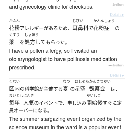
and gynecology clinic for checkups.
—
Jreibun
Details ▸
かふん
じびか
かふんしょう
花粉
耳鼻科
花粉症
アレルギーがあるため、
で
の
くすり
しょほう
薬
処方して
を
もらった。
I have a pollen allergy, so I visited an
otolaryngologist to have pollinosis medication
prescribed.
—
Jreibun
Details ▸
くない
なつ
ほしぞら
かんさつかい
区内
夏
星空
観察会
の科学館が主催する
の
は、
まいとし
にんき
かいしご
毎年
人気
開始後
のイベントで、申し込み
すぐに定
員オーバーになる。
The summer stargazing event organized by the
science museum in the ward is a popular event