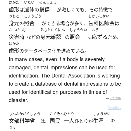
はがた
いたい
そんしょう
歯形
遺体
損傷
は
の
が激しくても、その特徴で
みもと
しょうごう
しかいしかい
身元
照合
歯科医師会
の
ができる場合が多く、
は
さいがいじ
みもとかくにん
しょうかい
おう
災害時
身元確認
照会
応ずる
などの
の
に
ため、
はがた
歯形
のデータベース化を進めている。
In many cases, even if a body is severely
damaged, dental impressions can be used for
identification. The Dental Association is working
to create a database of dental impressions to be
used for identification purposes in times of
disaster.
—
Jreibun
Details ▸
もんぶかがくしょう
こくみん
ひとり
しょうがい
文部科学省
国民
一人
生涯
は、
ひとりが
を
つう