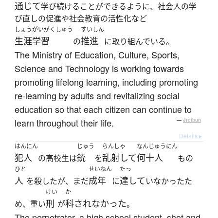
通じて
学び続けることができるように、社会人の学
び直しの促進や社会教育の活性化など
しょうがいがくしゅう
すいしん
生涯学習
推進
の
に取り組んでいる。
The Ministry of Education, Culture, Sports,
Science and Technology is working towards
promoting lifelong learning, including promoting
re-learning by adults and revitalizing social
education so that each citizen can continue to
learn throughout their life.
—
Jreibun
Details ▸
はんにん
じゅう
らんしゃ
なんじゅうにん
犯人
銃
乱射して
何十人
の高校生は
を
もの
ひと
せいねん
たっ
人
成年
達して
を殺したが、まだ
に
いなかったた
けい
か
刑
科されなかった
め、重い
が
。
The perpetrator, a high school student, shot and