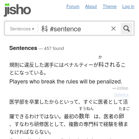
Forum
About
Theme
Log in
Sentences
▾
Sentences
— 457 found
か
科される
規則に違反した選手にはペナルティーが
こ
とになっている。
Players who break the rules will be penalized.
—
Jreibun
Details ▸
医学部を卒業したからといって、すぐに医者として活
すうねん
たまご
数年
卵
躍できるわけではない。最初の
は、医者の
、すなわち研修医として、複数の専門科で経験を積ま
なければならない。