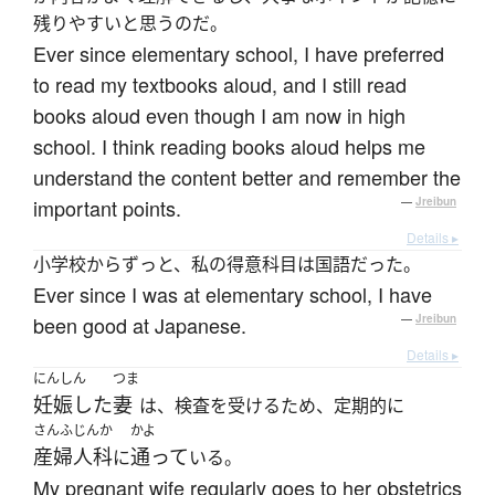
残りやすいと思うのだ。
Ever since elementary school, I have preferred
to read my textbooks aloud, and I still read
books aloud even though I am now in high
school. I think reading books aloud helps me
understand the content better and remember the
important points.
—
Jreibun
Details ▸
小学校からずっと、私の得意科目は国語だった。
Ever since I was at elementary school, I have
been good at Japanese.
—
Jreibun
Details ▸
にんしん
つま
妊娠した
妻
は、検査を受けるため、定期的に
さんふじんか
かよ
産婦人科
通って
に
いる。
My pregnant wife regularly goes to her obstetrics