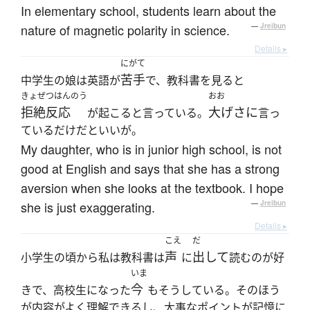
In elementary school, students learn about the
nature of magnetic polarity in science.
—
Jreibun
Details ▸
にがて
苦手
中学生の娘は英語が
で、教科書を見ると
きょぜつはんのう
おお
拒絶反応
大げさに
が起こると言っている。
言っ
ているだけだといいが。
My daughter, who is in junior high school, is not
good at English and says that she has a strong
aversion when she looks at the textbook. I hope
she is just exaggerating.
—
Jreibun
Details ▸
こえ
だ
声
出して
小学生の頃から私は教科書は
に
読むのが好
いま
今
きで、高校生になった
もそうしている。そのほう
が内容がよく理解できるし、大事なポイントが記憶に