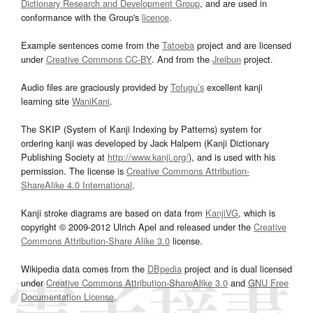
Dictionary Research and Development Group
, and are used in
conformance with the Group's
licence
.
Example sentences come from the
Tatoeba
project and are licensed
under
Creative Commons CC-BY
. And from the
Jreibun
project.
Audio files are graciously provided by
Tofugu’s
excellent kanji
learning site
WaniKani
.
The SKIP (System of Kanji Indexing by Patterns) system for
ordering kanji was developed by Jack Halpern (Kanji Dictionary
Publishing Society at
http://www.kanji.org/
), and is used with his
permission. The license is
Creative Commons Attribution-
ShareAlike 4.0 International
.
Kanji stroke diagrams are based on data from
KanjiVG
, which is
copyright © 2009-2012 Ulrich Apel and released under the
Creative
Commons Attribution-Share Alike 3.0
license.
Wikipedia data comes from the
DBpedia
project and is dual licensed
under
Creative Commons Attribution-ShareAlike 3.0
and
GNU Free
Documentation License
.