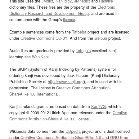
This site uses the
JMdict
,
Kanjidic2
,
JMnedict
and
Radkfile
dictionary files. These files are the property of the
Electronic
Dictionary Research and Development Group
, and are used in
conformance with the Group's
licence
.
Example sentences come from the
Tatoeba
project and are licensed
under
Creative Commons CC-BY
. And from the
Jreibun
project.
Audio files are graciously provided by
Tofugu’s
excellent kanji
learning site
WaniKani
.
The SKIP (System of Kanji Indexing by Patterns) system for
ordering kanji was developed by Jack Halpern (Kanji Dictionary
Publishing Society at
http://www.kanji.org/
), and is used with his
permission. The license is
Creative Commons Attribution-
ShareAlike 4.0 International
.
Kanji stroke diagrams are based on data from
KanjiVG
, which is
copyright © 2009-2012 Ulrich Apel and released under the
Creative
Commons Attribution-Share Alike 3.0
license.
Wikipedia data comes from the
DBpedia
project and is dual licensed
under
Creative Commons Attribution-ShareAlike 3.0
and
GNU Free