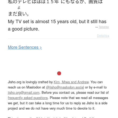
私の
テレビ
は
ほぼ
年
にも
なる
が
画質
は
１５
、
よ
まだ
良い
。
My TV set is almost 15 years old, but it still has
a good picture.
—
Tatoeba
Details ▸
More
S
entences >
Jisho.org is lovingly crafted by
Kim, Miwa and Andrew
. You can
reach us on Mastodon at
@jisho@mastodon.social
or by e-mail to
jisho.org@gmail.com
. Before you contact us, please read our list of
frequently asked questions
. Please note that we read all messages
we get, but it can take a long time for us to reply as Jisho is a side
project and we do not have very much time to devote to it.