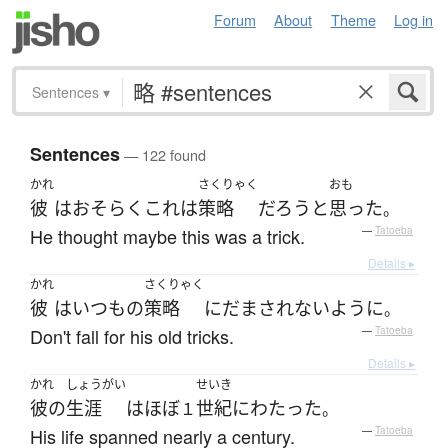
Forum
About
Theme
Log in
Sentences
▾
Sentences
— 122 found
かれ
さくりゃく
おも
彼
は
おそらく
これ
は
策略
だろう
と
思った
。
He thought maybe this was a trick.
—
Tatoeba
Details ▸
かれ
さくりゃく
彼
は
いつも
の
策略
に
だまされない
ように
。
Don't fall for his old tricks.
—
Tatoeba
Details ▸
かれ
しょうがい
せいき
彼の
生涯
は
ほぼ
世紀
に
わたった
１
。
His life spanned nearly a century.
—
Tatoeba