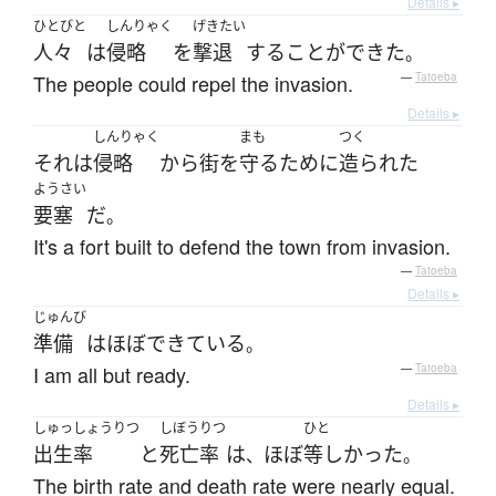
Details ▸
ひとびと
しんりゃく
げきたい
人々
は
侵略
を
撃退
する
ことができた
。
The people could repel the invasion.
—
Tatoeba
Details ▸
しんりゃく
まも
つく
それ
は
侵略
から
街
を
守る
ために
造られた
ようさい
要塞
だ
。
It's a fort built to defend the town from invasion.
—
Tatoeba
Details ▸
じゅんび
準備
は
ほぼ
できている
。
I am all but ready.
—
Tatoeba
Details ▸
しゅっしょうりつ
しぼうりつ
ひと
出生率
と
死亡率
は
ほぼ
等しかった
、
。
The birth rate and death rate were nearly equal.