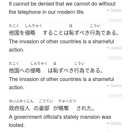
It cannot be denied that we cannot do without
the telephone in our modern life.
—
Tatoeba
Details ▸
たこく
しんりゃく
は
こうい
他国
を
侵略
する
こと
は
恥ずべき
行為
である
。
The invasion of other countries is a shameful
action.
—
Tatoeba
Details ▸
たこく
しんりゃく
は
こうい
他国
へ
の
侵略
は
恥ずべき
行為
である
。
The invasion of other countries is a shameful
action.
—
Tatoeba
Details ▸
せいふ
やくにん
ごうてい
りゃくだつ
政府
役人
の
豪邸
が
略奪
された
。
A government official's stately mansion was
looted.
—
Tatoeba