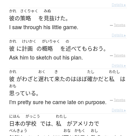
Details ▸
かれ
さくりゃく
みぬ
彼の
策略
を
見抜けた
。
I saw through his little game.
—
Tatoeba
Details ▸
かれ
けいかく
がいりゃく
の
彼
に
計画
の
概略
を
述べて
もらおう
。
Ask him to sketch out his plan.
—
Tatoeba
Details ▸
かれ
おく
き
たし
わたし
彼
が
わざと
遅れて
来た
の
は
ほぼ
確か
だ
と
私
は
おも
思っている
。
I'm pretty sure he came late on purpose.
—
Tatoeba
Details ▸
にほん
がっこう
わたし
日本
の
学校
で
は
私
が
アメリカ
で
、
べんきょう
おな
かもく
おし