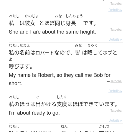
—
Tatoeba
Details ▸
わたし
かのじょ
おな
しんちょう
私
は
彼女
と
ほぼ
同じ
身長
です
。
She and I are about the same height.
—
Tatoeba
Details ▸
わたし
なまえ
みな
りゃく
私の
名前
は
なので
皆
は
略して
と
ロバート
、
ボブ
よ
呼びます
。
My name is Robert, so they call me Bob for
short.
—
Tatoeba
Details ▸
わたし
で
したく
私の
ほう
は
出かける
支度
は
ほぼ
できています
。
I'm about ready to go.
—
Tatoeba
Details ▸
わたし
ねん
がしつ