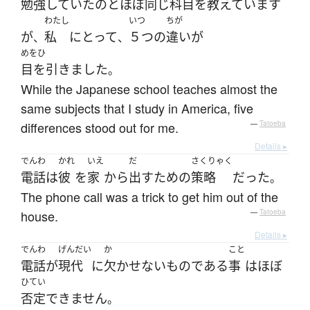
勉強していた
の
と
ほぼ
同じ
科目
を
教えています
わたし
いつ
ちが
が
私
にとって
５つ
の
違い
が
、
、
めをひ
目を引きました
。
While the Japanese school teaches almost the
same subjects that I study in America, five
differences stood out for me.
—
Tatoeba
Details ▸
でんわ
かれ
いえ
だ
さくりゃく
電話
は
彼
を
家
から
出す
ため
の
策略
だった
。
The phone call was a trick to get him out of the
house.
—
Tatoeba
Details ▸
でんわ
げんだい
か
こと
電話
が
現代
に
欠かせない
ものである
事
は
ほぼ
ひてい
否定
できません
。