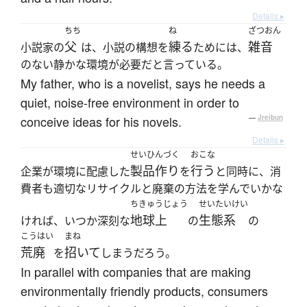
Details ▸
ちち
ね
ざつおん
父
練る
雑音
小説家の
は、小説の構想を
ためには、
のない静かな環境が必要だと言っている。
My father, who is a novelist, says he needs a
quiet, noise-free environment in order to
conceive ideas for his novels.
—
Jreibun
Details ▸
せいひんづく
おこな
製品作り
行う
企業が環境に配慮した
を
と同時に、消
費者も適切なリサイクルと廃棄の方法を学んでいかな
ちきゅうじょう
せいたいけい
地球上
生態系
ければ、いつか深刻な
の
の
こうはい
まね
荒廃
招いて
を
しまうだろう。
In parallel with companies that are making
environmentally friendly products, consumers