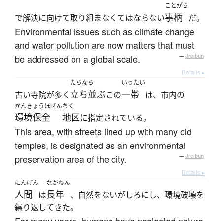
ことがら
事柄
で解決に向けて取り組まなくてはならない
だ。
Environmental issues such as climate change
and water pollution are now matters that must
be addressed on a global scale.
—
Jreibun
Details ▸
たちなら
いったい
立ち並ぶ
一帯
古い寺院が多く
この
は、市内の
かんきょうほぜん
ちく
環境保全
地区
に指定されている。
This area, with streets lined up with many old
temples, is designated as an environmental
preservation area of the city.
—
Jreibun
Details ▸
にんげん
ながねん
人間
長年
は
、自然をないがしろにし、環境破壊を
繰り返してきた。
For many years, humans have neglected nature