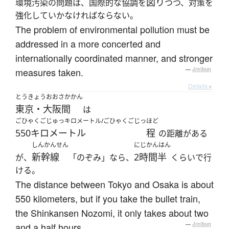
図り
環境汚染の問題は、国際的な協調を
つつ、対策を
強化していかなければならない。
The problem of environmental pollution must be
addressed in a more concerted and
internationally coordinated manner, and stronger
measures taken.
—
Jreibun
Details ▸
とうきょうおおさかかん
東京・大阪間
は
ごひゃくごじゅっキロメートル/ごひゃくごじっ
ほど
550キロメートル
程
の距離がある
しんかんせん
にじかんはん
新幹線
2時間半
が、
「のぞみ」なら、
くらいで行
ける。
The distance between Tokyo and Osaka is about
550 kilometers, but if you take the bullet train,
the Shinkansen Nozomi, it only takes about two
and a half hours.
—
Jreibun