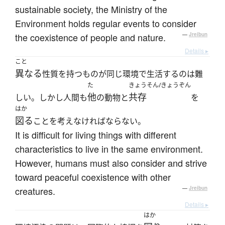
sustainable society, the Ministry of the
Environment holds regular events to consider
the coexistence of people and nature.
—
Jreibun
Details ▸
こと
異なる
性質を持つものが同じ環境で生活するのは難
た
きょうそん/きょうぞん
他
共存
しい。しかし人間も
の動物と
を
はか
図る
ことを考えなければならない。
It is difficult for living things with different
characteristics to live in the same environment.
However, humans must also consider and strive
toward peaceful coexistence with other
creatures.
—
Jreibun
Details ▸
はか