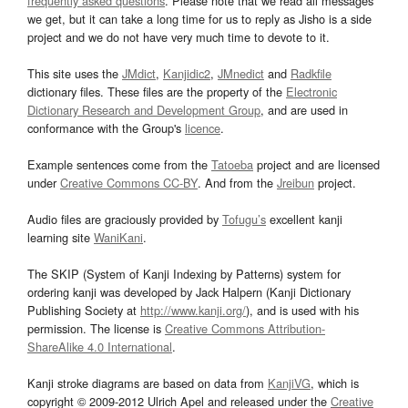
frequently asked questions
. Please note that we read all messages
we get, but it can take a long time for us to reply as Jisho is a side
project and we do not have very much time to devote to it.
This site uses the
JMdict
,
Kanjidic2
,
JMnedict
and
Radkfile
dictionary files. These files are the property of the
Electronic
Dictionary Research and Development Group
, and are used in
conformance with the Group's
licence
.
Example sentences come from the
Tatoeba
project and are licensed
under
Creative Commons CC-BY
. And from the
Jreibun
project.
Audio files are graciously provided by
Tofugu’s
excellent kanji
learning site
WaniKani
.
The SKIP (System of Kanji Indexing by Patterns) system for
ordering kanji was developed by Jack Halpern (Kanji Dictionary
Publishing Society at
http://www.kanji.org/
), and is used with his
permission. The license is
Creative Commons Attribution-
ShareAlike 4.0 International
.
Kanji stroke diagrams are based on data from
KanjiVG
, which is
copyright © 2009-2012 Ulrich Apel and released under the
Creative