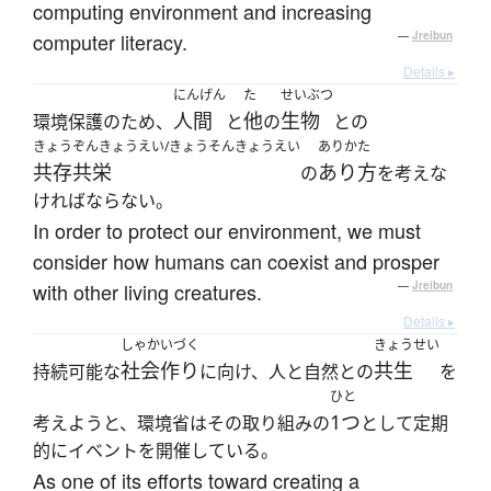
computing environment and increasing
computer literacy.
—
Jreibun
Details ▸
にんげん
た
せいぶつ
人間
他
生物
環境保護のため、
と
の
との
きょうぞんきょうえい/きょうそんきょうえい
ありかた
共存共栄
あり方
の
を考えな
ければならない。
In order to protect our environment, we must
consider how humans can coexist and prosper
with other living creatures.
—
Jreibun
Details ▸
しゃかいづく
きょうせい
社会作り
共生
持続可能な
に向け、人と自然との
を
ひと
1つ
考えようと、環境省はその取り組みの
として定期
的にイベントを開催している。
As one of its efforts toward creating a