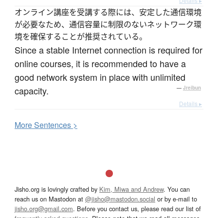
Details ▸
オンライン講座を受講する際には、安定した通信環境
が必要なため、通信容量に制限のないネットワーク環
境を確保することが推奨されている。
Since a stable Internet connection is required for
online courses, it is recommended to have a
good network system in place with unlimited
capacity.
—
Jreibun
Details ▸
More
S
entences >
Jisho.org is lovingly crafted by
Kim, Miwa and Andrew
. You can
reach us on Mastodon at
@jisho@mastodon.social
or by e-mail to
jisho.org@gmail.com
. Before you contact us, please read our list of