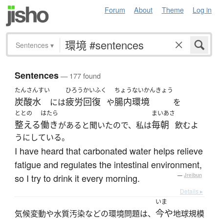
Forum
About
Theme
Log in
Sentences
▾
Sentences
— 177 found
たんさんすい
ひろうかいふく
ちょうないかんきょう
炭酸水
疲労回復
腸内環境
には
や
を
ととの
はたら
まいあさ
整える
働き
毎朝
があると聞いたので、私は
飲むよ
うにしている。
I have heard that carbonated water helps relieve
fatigue and regulates the intestinal environment,
so I try to drink it every morning.
—
Jreibun
Details ▸
いま
今や
気候変動や水質汚染などの環境問題は、
地球規模