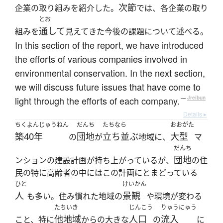
次節
企業の取り組みを紹介した。
では、各企業の取り
とお
通して
組みを
見えてきた今後の課題について述べる。
In this section of the report, we have introduced
the efforts of various companies involved in
environmental conservation. In the next section,
we will discuss future issues that have come to
light through the efforts of each company.
—
Jreibun
Details ▸
ちくよんじゅうねん
だんち
たちなら
おおがた
築40年
団地
立ち並ぶ
大型
の
が
地域に、
マ
だんち
団地
ンションの建設計画が持ち上がっているが、
の住
民の特に高齢者の中にはこの計画にとまどっている
ひと
けいかん
人
景観
も多い。住み慣れた地域の
や環境が変わる
たちいき
じんこう
りゅうにゅう
他地域
人口
流入
こと、特に
からの大きな
の
に