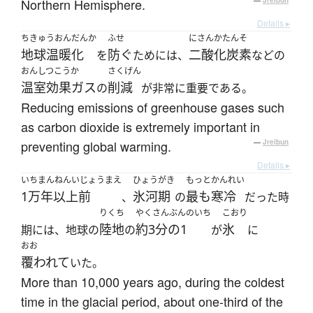
Northern Hemisphere.
—
Jreibun
Details ▸
ちきゅうおんだんか
ふせ
にさんかたんそ
地球温暖化
防ぐ
二酸化炭素
を
ためには、
などの
おんしつこうか
さくげん
温室効果ガス
削減
の
が非常に重要である。
Reducing emissions of greenhouse gases such
as carbon dioxide is extremely important in
preventing global warming.
—
Jreibun
Details ▸
いちまんねんいじょうまえ
ひょうがき
もっと
かんれい
1万年以上前
氷河期
最も
寒冷
、
の
だった時
りくち
やくさんぶんのいち
こおり
陸地
約3分の1
氷
期には、地球の
の
が
に
おお
覆われて
いた。
More than 10,000 years ago, during the coldest
time in the glacial period, about one-third of the