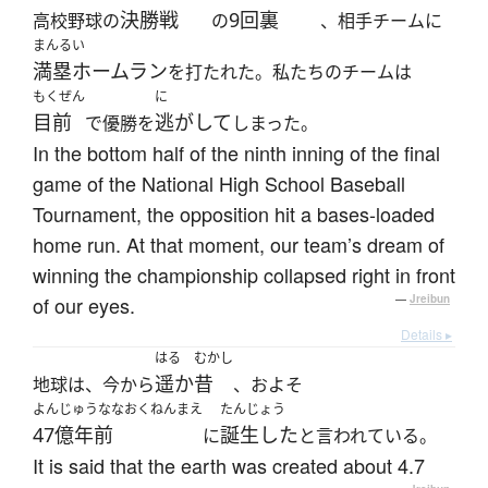
決勝戦
9回裏
高校野球の
の
、相手チームに
まんるい
満塁ホームラン
を打たれた。私たちのチームは
もくぜん
に
目前
逃がして
で優勝を
しまった。
In the bottom half of the ninth inning of the final
game of the National High School Baseball
Tournament, the opposition hit a bases-loaded
home run. At that moment, our team’s dream of
winning the championship collapsed right in front
of our eyes.
—
Jreibun
Details ▸
はる
むかし
遥か
昔
地球は、今から
、およそ
よんじゅうななおくねんまえ
たんじょう
47億年前
誕生した
に
と言われている。
It is said that the earth was created about 4.7