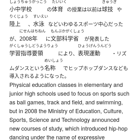
しょうちゅうがっこう
たいいく
きゅうぎ
小中学校
体育
球技
の
の授業は以前は
や
りくじょう
すいえい
陸上
水泳
、
などいわゆるスポーツ中心だった
にせんはちねん
もんぶかがくしょう
2008年
文部科学省
が、
に
が発表した
がくしゅうしどうようりょう
ひょうげんうんどう
学習指導要領
表現運動
により、
・リズ
めいしょう
名称
ムダンスという
でヒップホップダンスなども
導入されるようになった。
Physical education classes in elementary and
junior high schools used to focus on sports such
as ball games, track and field, and swimming,
but in 2008 the Ministry of Education, Culture,
Sports, Science and Technology announced
new courses of study, which introduced hip-hop
dancing under the name of expressive