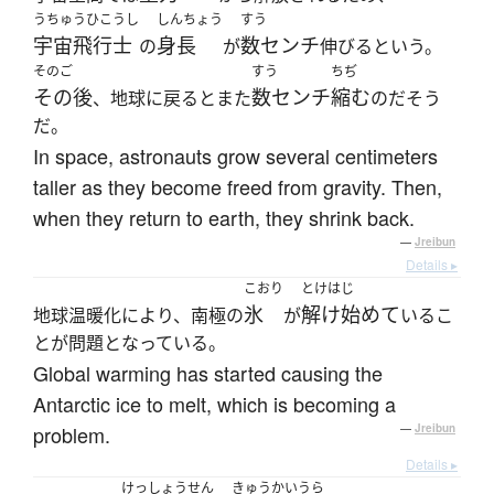
うちゅうひこうし
しんちょう
すう
宇宙飛行士
身長
数センチ
の
が
伸びるという。
そのご
すう
ちぢ
その後
数センチ
縮む
、地球に戻るとまた
のだそう
だ。
In space, astronauts grow several centimeters
taller as they become freed from gravity. Then,
when they return to earth, they shrink back.
—
Jreibun
Details ▸
こおり
とけはじ
氷
解け始めて
地球温暖化により、南極の
が
いるこ
とが問題となっている。
Global warming has started causing the
Antarctic ice to melt, which is becoming a
problem.
—
Jreibun
Details ▸
けっしょうせん
きゅうかいうら