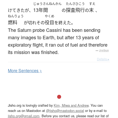
じゅうさんねんかん
たんさひこう
すえ
13年間
探査飛行
末
けてきたが、
の
の
、
ねんりょう
やくめ
燃料
役目
が切れその
を終えた。
The Saturn probe Cassini has been sending
many images to Earth, but after 13 years of
exploratory flight, it ran out of fuel and therefore
its mission was finished.
—
Jreibun
Details ▸
More
S
entences >
Jisho.org is lovingly crafted by
Kim, Miwa and Andrew
. You can
reach us on Mastodon at
@jisho@mastodon.social
or by e-mail to
jisho.org@gmail.com
. Before you contact us, please read our list of