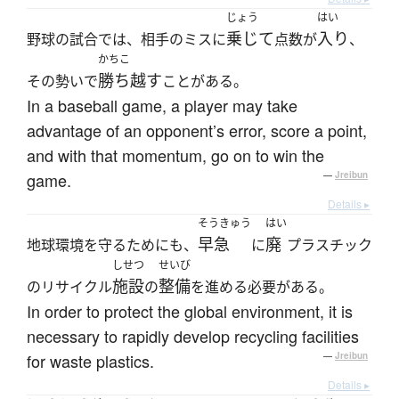
じょう
はい
乗じて
入り
野球の試合では、相手のミスに
点数が
、
かちこ
勝ち越す
その勢いで
ことがある。
In a baseball game, a player may take
advantage of an opponent’s error, score a point,
and with that momentum, go on to win the
game.
—
Jreibun
Details ▸
そうきゅう
はい
早急
廃
地球環境を守るためにも、
に
プラスチック
しせつ
せいび
施設
整備
のリサイクル
の
を進める必要がある。
In order to protect the global environment, it is
necessary to rapidly develop recycling facilities
for waste plastics.
—
Jreibun
Details ▸