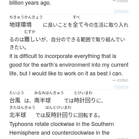
billion years ago.
—
Jreibun
Details ▸
ちきゅうかんきょう
すべ
地球環境
全て
に良いことを
今の生活に取り入れ
むずか
難しい
るのは
が、自分のできる範囲で取り組んでい
きたい。
It is difficult to incorporate everything that is
good for the earth’s environment into my current
life, but I would like to work on it as best I can.
—
Jreibun
Details ▸
たいふう
みなみはんきゅう
とけいまわ
台風
南半球
時計回り
は、
では
に、
きたはんきゅう
はんとけいまわ
北半球
反時計回り
では
に回転する。
Typhoons rotate clockwise in the Southern
Hemisphere and counterclockwise in the