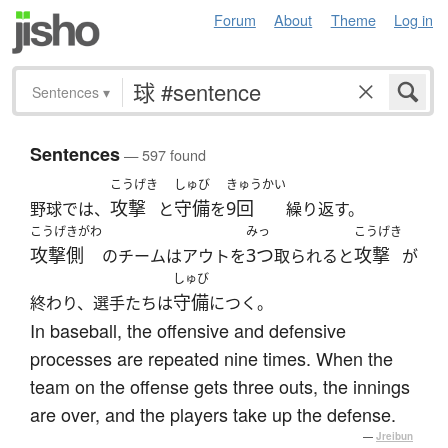
Forum
About
Theme
Log in
Sentences
▾
Sentences
— 597 found
こうげき
しゅび
きゅうかい
攻撃
守備
9回
野球では、
と
を
繰り返す。
こうげきがわ
みっ
こうげき
攻撃側
3つ
攻撃
のチームはアウトを
取られると
が
しゅび
守備
終わり、選手たちは
につく。
In baseball, the offensive and defensive
processes are repeated nine times. When the
team on the offense gets three outs, the innings
are over, and the players take up the defense.
—
Jreibun