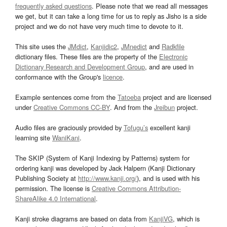
frequently asked questions
. Please note that we read all messages
we get, but it can take a long time for us to reply as Jisho is a side
project and we do not have very much time to devote to it.
This site uses the
JMdict
,
Kanjidic2
,
JMnedict
and
Radkfile
dictionary files. These files are the property of the
Electronic
Dictionary Research and Development Group
, and are used in
conformance with the Group's
licence
.
Example sentences come from the
Tatoeba
project and are licensed
under
Creative Commons CC-BY
. And from the
Jreibun
project.
Audio files are graciously provided by
Tofugu’s
excellent kanji
learning site
WaniKani
.
The SKIP (System of Kanji Indexing by Patterns) system for
ordering kanji was developed by Jack Halpern (Kanji Dictionary
Publishing Society at
http://www.kanji.org/
), and is used with his
permission. The license is
Creative Commons Attribution-
ShareAlike 4.0 International
.
Kanji stroke diagrams are based on data from
KanjiVG
, which is