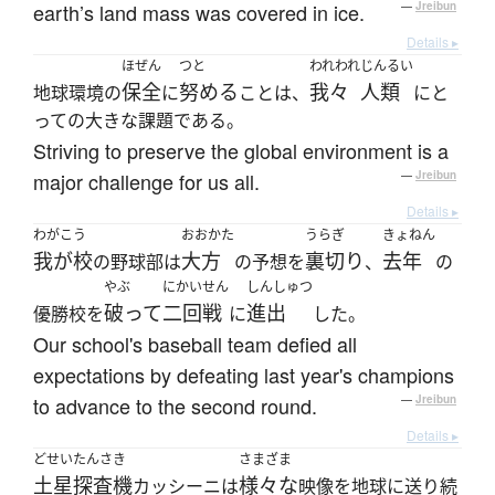
earth’s land mass was covered in ice.
—
Jreibun
Details ▸
ほぜん
つと
われわれ
じんるい
保全
努める
我々
人類
地球環境の
に
ことは、
にと
っての大きな課題である。
Striving to preserve the global environment is a
major challenge for us all.
—
Jreibun
Details ▸
わがこう
おおかた
うらぎ
きょねん
我が校
大方
裏切り
去年
の野球部は
の予想を
、
の
やぶ
にかいせん
しんしゅつ
破って
二回戦
進出
優勝校を
に
した。
Our school's baseball team defied all
expectations by defeating last year's champions
to advance to the second round.
—
Jreibun
Details ▸
どせいたんさき
さまざま
土星探査機
様々な
カッシーニは
映像を地球に送り続