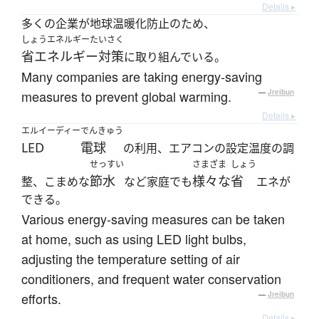
Details ▸
多くの企業が地球温暖化防止のため、
しょうエネルギーたいさく
省エネルギー対策
に取り組んでいる。
Many companies are taking energy-saving
measures to prevent global warming.
—
Jreibun
Details ▸
エルイーディー
でんきゅう
LED
電球
の利用、エアコンの設定温度の調
せっすい
さまざま
しょう
節水
様々な
省
整、こまめな
など家庭でも
エネが
できる。
Various energy-saving measures can be taken
at home, such as using LED light bulbs,
adjusting the temperature setting of air
conditioners, and frequent water conservation
efforts.
—
Jreibun
Details ▸