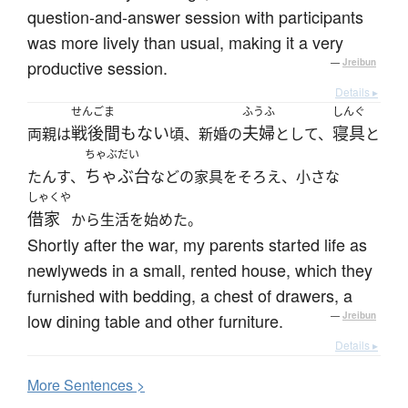
question-and-answer session with participants
was more lively than usual, making it a very
productive session.
—
Jreibun
Details ▸
せんご
ま
ふうふ
しんぐ
戦後
間もない
夫婦
寝具
両親は
頃、新婚の
として、
と
ちゃぶだい
ちゃぶ台
たんす、
などの家具をそろえ、小さな
しゃくや
借家
から生活を始めた。
Shortly after the war, my parents started life as
newlyweds in a small, rented house, which they
furnished with bedding, a chest of drawers, a
low dining table and other furniture.
—
Jreibun
Details ▸
More
S
entences >