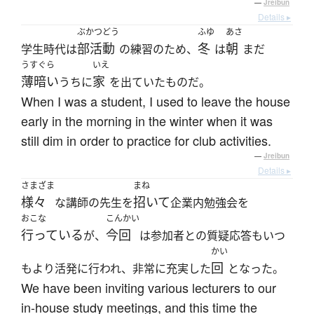
—
Jreibun
Details ▸
ぶかつどう
ふゆ
あさ
部活動
冬
朝
学生時代は
の練習のため、
は
まだ
うすぐら
いえ
薄暗い
家
うちに
を出ていたものだ。
When I was a student, I used to leave the house
early in the morning in the winter when it was
still dim in order to practice for club activities.
—
Jreibun
Details ▸
さまざま
まね
様々
招いて
な講師の先生を
企業内勉強会を
おこな
こんかい
行っている
今回
が、
は参加者との質疑応答もいつ
かい
回
もより活発に行われ、非常に充実した
となった。
We have been inviting various lecturers to our
in-house study meetings, and this time the