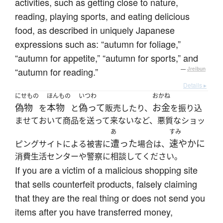
activities, such as getting close to nature,
reading, playing sports, and eating delicious
food, as described in uniquely Japanese
expressions such as: “autumn for foliage,”
“autumn for appetite,” “autumn for sports,” and
“autumn for reading.”
—
Jreibun
Details ▸
にせもの
ほんもの
いつわ
おかね
偽物
本物
偽って
お金
を
と
販売したり、
を振り込
ませておいて商品を送って来ないなど、悪質なショッ
あ
すみ
遭った
速やかに
ピングサイトによる被害に
場合は、
消費生活センターや警察に相談してください。
If you are a victim of a malicious shopping site
that sells counterfeit products, falsely claiming
that they are the real thing or does not send you
items after you have transferred money,