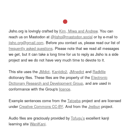
Jisho.org is lovingly crafted by
Kim, Miwa and Andrew
. You can
reach us on Mastodon at
@jisho@mastodon.social
or by e-mail to
jisho.org@gmail.com
. Before you contact us, please read our list of
frequently asked questions
. Please note that we read all messages
we get, but it can take a long time for us to reply as Jisho is a side
project and we do not have very much time to devote to it.
This site uses the
JMdict
,
Kanjidic2
,
JMnedict
and
Radkfile
dictionary files. These files are the property of the
Electronic
Dictionary Research and Development Group
, and are used in
conformance with the Group's
licence
.
Example sentences come from the
Tatoeba
project and are licensed
under
Creative Commons CC-BY
. And from the
Jreibun
project.
Audio files are graciously provided by
Tofugu’s
excellent kanji
learning site
WaniKani
.