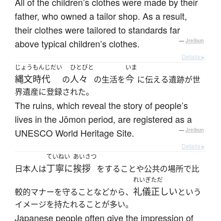
All of the children’s clothes were made by their
father, who owned a tailor shop. As a result,
their clothes were tailored to standards far
above typical children’s clothes.
—
Jreibun
Details ▸
じょうもんじだい
ひとびと
いま
縄文時代
人々
今
の
の生活を
に伝える遺跡が世
界遺産に登録された。
The ruins, which reveal the story of people’s
lives in the Jōmon period, are registered as a
UNESCO World Heritage Site.
—
Jreibun
Details ▸
ていねい
あいさつ
丁寧に
挨拶
日本人は
をすることや公共の場所で比
れいぎただ
礼儀正しい
較的マナーを守ることなどから、
という
イメージを持たれることが多い。
Japanese people often give the impression of