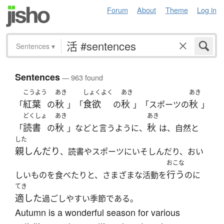
Forum
About
Theme
Log in
Sentences
▾
Sentences
— 963 found
こうよう
あき
しょくよく
あき
あき
紅葉
秋
食欲
秋
秋
「
の
」「
の
」「スポーツの
」
どくしょ
あき
あき
読書
秋
秋
「
の
」などと言うように、
は、自然と
した
親しんだり
、読書やスポーツにいそしんだり、おい
おこな
行う
しいものを食べたりと、さまざまな活動を
のに
てき
適した
過ごしやすい季節である。
Autumn is a wonderful season for various