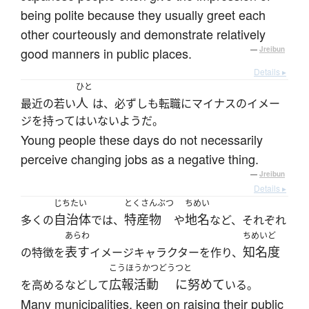
being polite because they usually greet each
other courteously and demonstrate relatively
good manners in public places.
—
Jreibun
Details ▸
ひと
人
最近の若い
は、必ずしも転職にマイナスのイメー
ジを持ってはいないようだ。
Young people these days do not necessarily
perceive changing jobs as a negative thing.
—
Jreibun
Details ▸
じちたい
とくさんぶつ
ちめい
自治体
特産物
地名
多くの
では、
や
など、それぞれ
あらわ
ちめいど
表す
知名度
の特徴を
イメージキャラクターを作り、
こうほうかつどう
つと
広報活動
に努めて
を高めるなどして
いる。
Many municipalities, keen on raising their public