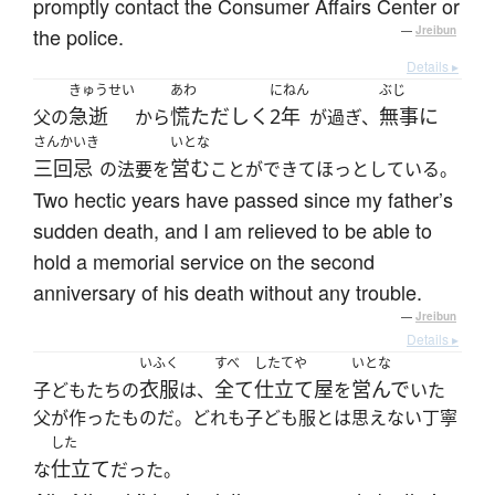
promptly contact the Consumer Affairs Center or
the police.
—
Jreibun
Details ▸
きゅうせい
あわ
にねん
ぶじ
急逝
慌ただしく
2年
無事に
父の
から
が過ぎ、
さんかいき
いとな
三回忌
営む
の法要を
ことができてほっとしている。
Two hectic years have passed since my father’s
sudden death, and I am relieved to be able to
hold a memorial service on the second
anniversary of his death without any trouble.
—
Jreibun
Details ▸
いふく
すべ
したてや
いとな
衣服
全て
仕立て屋
営んで
子どもたちの
は、
を
いた
父が作ったものだ。どれも子ども服とは思えない丁寧
した
仕立て
な
だった。