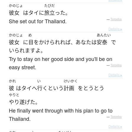
かのじょ
たびだ
彼女
は
タイ
に
旅立った
。
She set out for Thailand.
—
Tatoeba
Details ▸
かのじょ
め
あんたい
彼女
に
目をかけられれば
あなた
は
安泰
で
、
いられます
よ
。
Try to stay on her good side and you'll be on
easy street.
—
Tatoeba
Details ▸
かれ
い
けいかく
彼
は
タイ
へ
行く
と
いう
計画
を
とうとう
やりと
やり遂げた
。
He finally went through with his plan to go to
Thailand.
—
Tatoeba
Details ▸