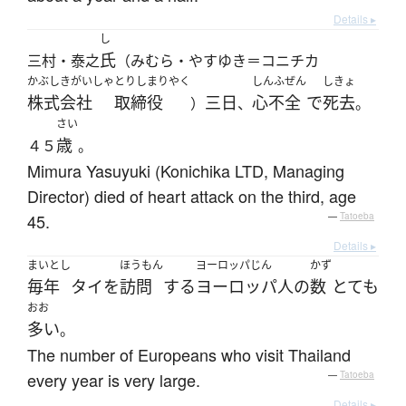
Details ▸
し
氏
三村・泰之
（みむら・やすゆき＝コニチカ
かぶしきがいしゃ
とりしまりやく
しんふぜん
しきょ
株式会社
取締役
三日
心不全
で
死去
）
、
。
さい
歳
４５
。
Mimura Yasuyuki (Konichika LTD, Managing
Director) died of heart attack on the third, age
45.
—
Tatoeba
Details ▸
まいとし
ほうもん
ヨーロッパじん
かず
毎年
タイ
を
訪問
する
ヨーロッパ人
の
数
とても
おお
多い
。
The number of Europeans who visit Thailand
every year is very large.
—
Tatoeba
Details ▸