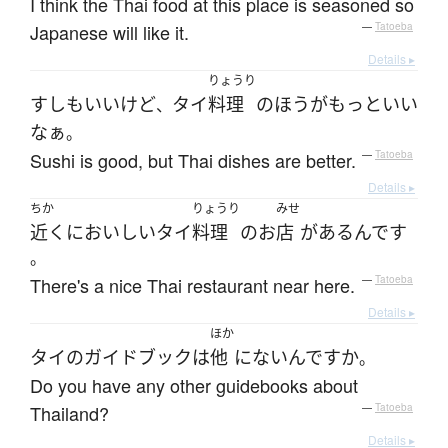
I think the Thai food at this place is seasoned so
Japanese will like it.
—
Tatoeba
Details ▸
りょうり
すし
も
いい
けど
タイ
料理
の
ほう
が
もっと
いい
、
なぁ
。
Sushi is good, but Thai dishes are better.
—
Tatoeba
Details ▸
ちか
りょうり
みせ
近く
に
おいしい
タイ
料理
の
お
店
が
ある
んです
。
There's a nice Thai restaurant near here.
—
Tatoeba
Details ▸
ほか
タイ
の
ガイドブック
は
他
に
ない
んです
か
。
Do you have any other guidebooks about
Thailand?
—
Tatoeba
Details ▸