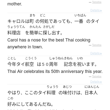
mother.
—
Tatoeba
Details ▸
まち
どこ
いちばん
キャロル
は
町
の
何処
であって
も
一番
の
タイ
、
りょうりてん
かんたん
さがしだ
料理店
を
簡単に
探し出す
。
Carol has a nose for the best Thai cooking
anywhere in town.
—
Tatoeba
Details ▸
ことし
こうくう
しゅうねん
きねん
いわ
今年
タイ
航空
は
周年
記念
を
祝います
５０
。
Thai Air celebrates its 50th anniversary this year.
—
Tatoeba
Details ▸
りょうり
あじつ
にほんじん
やはり
ここ
の
タイ
料理
の
味付け
は
日本人
、
、
この
好み
に
してある
ん
だ
ね
。