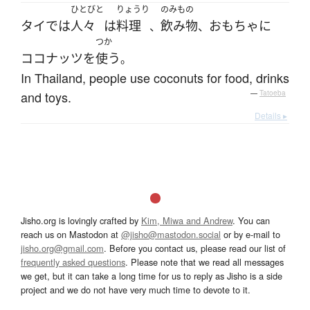
ひとびと
りょうり
のみもの
タイ
で
は
人々
は
料理
飲み物
おもちゃ
に
、
、
つか
ココナッツ
を
使う
。
In Thailand, people use coconuts for food, drinks
and toys.
—
Tatoeba
Details ▸
Jisho.org is lovingly crafted by
Kim, Miwa and Andrew
. You can
reach us on Mastodon at
@jisho@mastodon.social
or by e-mail to
jisho.org@gmail.com
. Before you contact us, please read our list of
frequently asked questions
. Please note that we read all messages
we get, but it can take a long time for us to reply as Jisho is a side
project and we do not have very much time to devote to it.