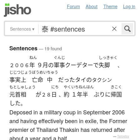
Forum
About
Theme
Log in
Sentences
▾
Sentences
— 19 found
ねん
ぐんじ
しっきゃく
年
９月
の
軍事
クーデター
で
失脚
２００６
、
じじつじょう
ぼうめい
ちゅう
事実上
亡命
中
だった
タイ
の
タクシン
もとしゅしょう
にち
やく
いちねんはん
きこく
元首相
が
日
約
１年半
ぶり
に
帰国
２８
、
した
。
Deposed in a military coup in September 2006
and having effectively been in exile, the Former
premier of Thailand Thaksin has returned after
about a year and a half.
—
Tatoeba