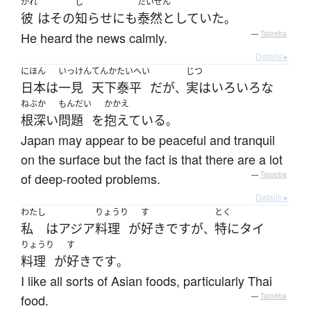
かれ
し
たいぜん
彼
は
その
知らせ
にも
泰然と
していた
。
He heard the news calmly.
—
Tatoeba
Details ▸
にほん
いっけん
てんかたいへい
じつ
日本
は
一見
天下泰平
だ
が
実は
いろいろな
、
ねぶか
もんだい
かかえ
根深い
問題
を
抱えている
。
Japan may appear to be peaceful and tranquil
on the surface but the fact is that there are a lot
of deep-rooted problems.
—
Tatoeba
Details ▸
わたし
りょうり
す
とく
私
は
アジア
料理
が
好き
です
が
特に
タイ
、
りょうり
す
料理
が
好き
です
。
I like all sorts of Asian foods, particularly Thai
food.
—
Tatoeba