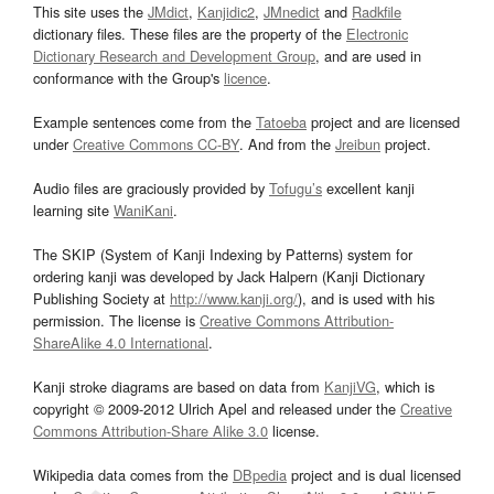
This site uses the
JMdict
,
Kanjidic2
,
JMnedict
and
Radkfile
dictionary files. These files are the property of the
Electronic
Dictionary Research and Development Group
, and are used in
conformance with the Group's
licence
.
Example sentences come from the
Tatoeba
project and are licensed
under
Creative Commons CC-BY
. And from the
Jreibun
project.
Audio files are graciously provided by
Tofugu’s
excellent kanji
learning site
WaniKani
.
The SKIP (System of Kanji Indexing by Patterns) system for
ordering kanji was developed by Jack Halpern (Kanji Dictionary
Publishing Society at
http://www.kanji.org/
), and is used with his
permission. The license is
Creative Commons Attribution-
ShareAlike 4.0 International
.
Kanji stroke diagrams are based on data from
KanjiVG
, which is
copyright © 2009-2012 Ulrich Apel and released under the
Creative
Commons Attribution-Share Alike 3.0
license.
Wikipedia data comes from the
DBpedia
project and is dual licensed