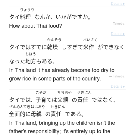
Details ▸
りょうり
タイ
料理
な
ん
か
いかが
ですか
、
。
How about Thai food?
—
Tatoeba
Details ▸
かんそう
べいさく
タイ
で
は
すでに
乾燥
し
すぎて
米作
が
できなく
ちほう
なった
地方
も
ある
。
In Thailand it has already become too dry to
grow rice in some parts of the country.
—
Tatoeba
Details ▸
こそだ
ちちおや
せきにん
タイ
で
は
子育て
は
父親
の
責任
ではなく
、
、
ぜんめんてき
ははおや
せきにん
全面的に
母親
の
責任
である
。
In Thailand, bringing up the children isn't the
father's responsibility; it's entirely up to the