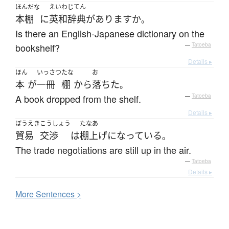
ほんだな
えいわじてん
本棚
に
英和辞典
が
あります
か
。
Is there an English-Japanese dictionary on the
bookshelf?
—
Tatoeba
Details ▸
ほん
いっさつ
たな
お
本
が
一冊
棚
から
落ちた
。
A book dropped from the shelf.
—
Tatoeba
Details ▸
ぼうえき
こうしょう
たなあ
貿易
交渉
は
棚上げ
になっている
。
The trade negotiations are still up in the air.
—
Tatoeba
Details ▸
More
S
entences >