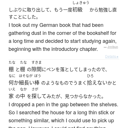
しょきゅう
初級
しぶりに取り出して、もう一度
から勉強し直
すことにした。
I took out my German book that had been
gathering dust in the corner of the bookshelf for
a long time and decided to start studying again,
beginning with the introductory chapter.
—
Jreibun
Details ▸
たな
たな
すきま
棚
棚
隙間
と
の
にペンを落としてしまったので、
なに
ほそなが
ぼう
ひろ
何か
細長い
棒
拾えない
のようなものでうまく
かと
いえ
なか
さが
家
中
探して
の
を
みたが、見つからなかった。
I dropped a pen in the gap between the shelves.
So I searched the house for a long thin stick or
something similar, which I could use to pick up