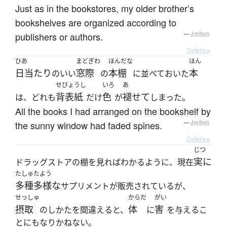
Just as in the bookstores, my older brother’s
bookshelves are organized according to
publishers or authors.
—
Jreibun
Details ▸
ひあ
まどぎわ
ほんだな
ほん
日当たり
窓際
本棚
本
のいい
の
に並べておいた
せびょうし
いろ
あ
背表紙
色
褪せて
は、どれも
だけ
が
しまった。
All the books I had arranged on the bookshelf by
the sunny window had faded spines.
—
Jreibun
Details ▸
じつ
実に
ドラッグストアの棚を見ればわかるように、現在
たしゅたよう
多種多様な
サプリメントが販売されているが、
せっしゅ
からだ
がい
摂取
体
害
のしかたを間違えると、
に
を与えるこ
とにもなりかねない。