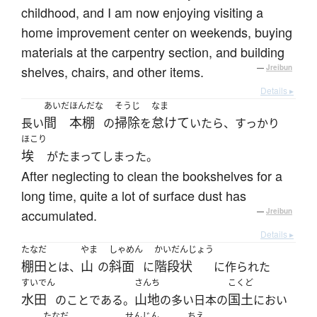
childhood, and I am now enjoying visiting a
home improvement center on weekends, buying
materials at the carpentry section, and building
shelves, chairs, and other items.
—
Jreibun
Details ▸
あいだ
ほんだな
そうじ
なま
間
本棚
掃除
怠けて
長い
の
を
いたら、すっかり
ほこり
埃
がたまってしまった。
After neglecting to clean the bookshelves for a
long time, quite a lot of surface dust has
accumulated.
—
Jreibun
Details ▸
たなだ
やま
しゃめん
かいだんじょう
棚田
山
斜面
階段状
とは、
の
に
に作られた
すいでん
さんち
こくど
水田
山地
国土
のことである。
の多い日本の
におい
たなだ
せんじん
ちえ