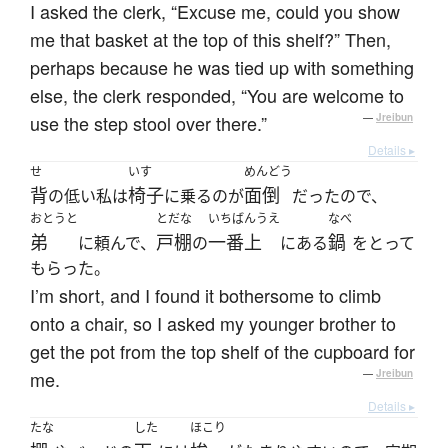
I asked the clerk, “Excuse me, could you show
me that basket at the top of this shelf?” Then,
perhaps because he was tied up with something
else, the clerk responded, “You are welcome to
use the step stool over there.”
—
Jreibun
Details ▸
せ
いす
めんどう
背
椅子
面倒
の低い私は
に乗るのが
だったので、
おとうと
とだな
いちばんうえ
なべ
弟
戸棚
一番上
鍋
に頼んで、
の
にある
をとって
もらった。
I’m short, and I found it bothersome to climb
onto a chair, so I asked my younger brother to
get the pot from the top shelf of the cupboard for
me.
—
Jreibun
Details ▸
たな
した
ほこり