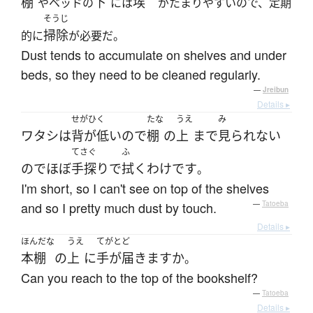
棚
下
埃
やベッドの
には
がたまりやすいので、定期
そうじ
掃除
的に
が必要だ。
Dust tends to accumulate on shelves and under
beds, so they need to be cleaned regularly.
—
Jreibun
Details ▸
せがひく
たな
うえ
み
ワタシ
は
背が低い
ので
棚
の
上
まで
見られない
てさぐ
ふ
ので
ほぼ
手探り
で
拭く
わけ
です
。
I'm short, so I can't see on top of the shelves
and so I pretty much dust by touch.
—
Tatoeba
Details ▸
ほんだな
うえ
てがとど
本棚
の
上
に
手が届きます
か
。
Can you reach to the top of the bookshelf?
—
Tatoeba
Details ▸