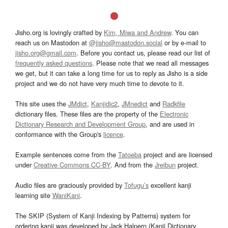
Jisho.org is lovingly crafted by
Kim, Miwa and Andrew
. You can
reach us on Mastodon at
@jisho@mastodon.social
or by e-mail to
jisho.org@gmail.com
. Before you contact us, please read our list of
frequently asked questions
. Please note that we read all messages
we get, but it can take a long time for us to reply as Jisho is a side
project and we do not have very much time to devote to it.
This site uses the
JMdict
,
Kanjidic2
,
JMnedict
and
Radkfile
dictionary files. These files are the property of the
Electronic
Dictionary Research and Development Group
, and are used in
conformance with the Group's
licence
.
Example sentences come from the
Tatoeba
project and are licensed
under
Creative Commons CC-BY
. And from the
Jreibun
project.
Audio files are graciously provided by
Tofugu’s
excellent kanji
learning site
WaniKani
.
The SKIP (System of Kanji Indexing by Patterns) system for
ordering kanji was developed by Jack Halpern (Kanji Dictionary