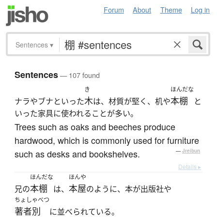
Forum
About
Theme
Log in
Sentences
▾
Sentences
— 107 found
き
ほんだな
木
本棚
ナラやブナといった
は、材質が堅く、机や
と
いった家具に使われることが多い。
Trees such as oaks and beeches produce
hardwood, which is commonly used for furniture
such as desks and bookshelves.
—
Jreibun
Details ▸
ほんだな
ほんや
本棚
本屋
兄の
は、
のように、本が出版社や
ちょしゃべつ
著者別
に並べられている。