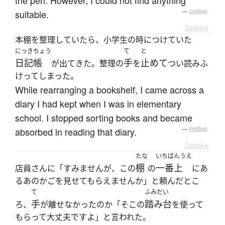
the pen. However, I could not find anything
suitable.
—
Jreibun
Details ▸
本棚を整理していたら、小学生の時につけていた
にっきちょう
て
と
日記帳
手
止めて
が出てきた。整理の
を
つい読みふ
けってしまった。
While rearranging a bookshelf, I came across a
diary I had kept when I was in elementary
school. I stopped sorting books and became
absorbed in reading that diary.
—
Jreibun
Details ▸
たな
いちばんうえ
棚
一番上
店員さんに「すみませんが、この
の
にあ
るあのかごを見せてもらえませんか」と頼んだとこ
て
ふみだい
手
踏み台
ろ、
が離せなかったのか「そこの
を使って
もらって大丈夫ですよ」と言われた。