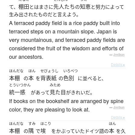
棚田
先人たち
知恵
て、
とはまさに
の
と努力によって
生み出されたものだと言えよう。
A terraced paddy field is a rice paddy built into
terraced steps on a mountain slope. Japan is
very mountainous, and terraced paddy fields are
considered the fruit of the wisdom and efforts of
our ancestors.
—
Jreibun
Details ▸
ほんだな
ほん
せびょうし
いろべつ
本棚
本
背表紙
色別
の
を
の
に並べると、
とういつかん
みため
統一感
見た目
があって
がきれいだ。
If books on the bookshelf are arranged by spine
color, they are pleasing to look at.
—
Jreibun
Details ▸
ほんだな
すみ
ほこり
ほん
本棚
隅
埃
本
の
で
をかぶっていたドイツ語の
を久