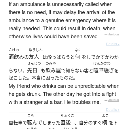
If an ambulance is unnecessarily called when
there is no need, it may delay the arrival of the
ambulance to a genuine emergency where it is
really needed. This could result in death, when
otherwise lives could have been saved.
—
Jreibun
Details ▸
さけの
ゆうじん
なに
酒飲み
友人
何
の
は酔っぱらうと
をしでかすかわか
せんじつ
のみや
けんかさわ
先日
飲み屋
喧嘩騒ぎ
らない。
も
で知らない客と
を
起こした。本当に困ったものだ。
My friend who drinks can be unpredictable when
he gets drunk. The other day he got into a fight
with a stranger at a bar. He troubles me.
—
Jreibun
Details ▸
ころ
ちょくご
よこ
転んで
直後
横
自転車で
しまった
、自分のすぐ
をト