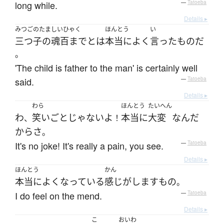
long while.
—
Tatoeba
Details ▸
みつごのたましいひゃく
ほんとう
い
三つ子の魂百まで
と
は
本当に
よく
言った
もの
だ
。
'The child is father to the man' is certainly well
said.
—
Tatoeba
Details ▸
わら
ほんとう
たいへん
わ
笑いごと
じゃない
よ
本当に
大変
なんだ
、
！
から
さ
。
It's no joke! It's really a pain, you see.
—
Tatoeba
Details ▸
ほんとう
かん
本当に
よく
なっている
感じがします
もの
。
I do feel on the mend.
—
Tatoeba
Details ▸
こ
おいわ