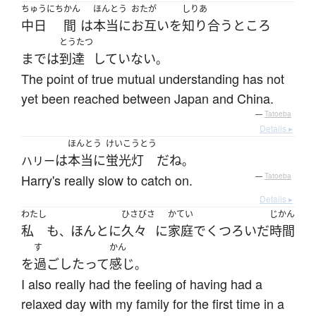
ちゅうにち
かん
ほんとう
おたが
しりあ
中日
間
は
本当に
お互い
を
知り合う
ところ
とうたつ
まで
は
到達
していない
。
The point of true mutual understanding has not
yet been reached between Japan and China.
—
Tatoeba
Details ▸
ほんとう
けいこうとう
は
本当に
蛍光灯
だ
ね
ハリー
。
Harry's really slow to catch on.
—
Tatoeba
Details ▸
わたし
ひさびさ
かてい
じかん
私
も
ほんとに
久々
に
家庭
で
くつろいだ
時間
、
す
かん
を
過ごした
って
感じ
。
I also really had the feeling of having had a
relaxed day with my family for the first time in a