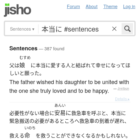
Forum
About
Theme
Log in
Sentences
▾
Sentences
— 387 found
むすめ
娘
父は
に本当に愛する人と結ばれて幸せになってほ
しいと願った。
The father wished his daughter to be united with
the one she truly loved and to be happy.
—
Jreibun
Details ▸
あんい
安易に
必要性がない場合に
救急車を呼ぶと、本当に
緊急搬送の必要があるところへ救急車の到着が遅れ、
いのち
命
救える
を救うことができなくなるかもしれない。