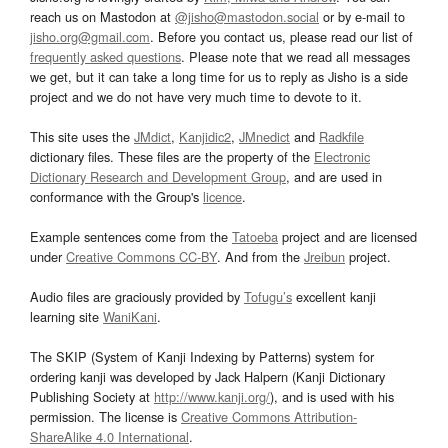
reach us on Mastodon at
@jisho@mastodon.social
or by e-mail to
jisho.org@gmail.com
. Before you contact us, please read our list of
frequently asked questions
. Please note that we read all messages
we get, but it can take a long time for us to reply as Jisho is a side
project and we do not have very much time to devote to it.
This site uses the
JMdict
,
Kanjidic2
,
JMnedict
and
Radkfile
dictionary files. These files are the property of the
Electronic
Dictionary Research and Development Group
, and are used in
conformance with the Group's
licence
.
Example sentences come from the
Tatoeba
project and are licensed
under
Creative Commons CC-BY
. And from the
Jreibun
project.
Audio files are graciously provided by
Tofugu’s
excellent kanji
learning site
WaniKani
.
The SKIP (System of Kanji Indexing by Patterns) system for
ordering kanji was developed by Jack Halpern (Kanji Dictionary
Publishing Society at
http://www.kanji.org/
), and is used with his
permission. The license is
Creative Commons Attribution-
ShareAlike 4.0 International
.