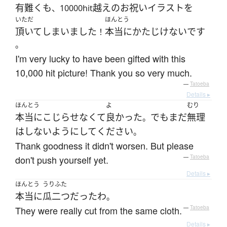
有難く
も
越え
の
お祝い
イラスト
を
、10000hit
いただ
ほんとう
頂いて
しまいました
本当に
かたじけない
です
！
。
I'm very lucky to have been gifted with this
10,000 hit picture! Thank you so very much.
—
Tatoeba
Details ▸
ほんとう
よ
むり
本当に
こじらせなくて
良かった
でも
まだ
無理
。
は
しない
ように
して
ください
。
Thank goodness it didn't worsen. But please
don't push yourself yet.
—
Tatoeba
Details ▸
ほんとう
うりふた
本当に
瓜二つ
だった
わ
。
They were really cut from the same cloth.
—
Tatoeba
Details ▸