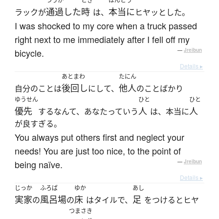
つうか
とき
ほんとう
通過した
時
本当に
ラックが
は、
ヒヤッとした。
I was shocked to my core when a truck passed
right next to me immediately after I fell off my
bicycle.
—
Jreibun
Details ▸
あとまわ
たにん
後回し
他人
自分のことは
にして、
のことばかり
ゆうせん
ひと
ひと
優先
人
人
するなんて、あなたっていう
は、本当に
が良すぎる。
You always put others first and neglect your
needs! You are just too nice, to the point of
being naïve.
—
Jreibun
Details ▸
じっか
ふろば
ゆか
あし
実家
風呂場
床
足
の
の
はタイルで、
をつけるとヒヤ
つまさき