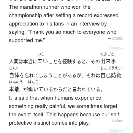
The marathon runner who won the
championship after setting a record expressed
appreciation to his fans in an interview by
saying, “Thank you so much to everyone who
supported me.”
—
Jreibun
Details ▸
つら
できごと
辛い
出来事
人間は本当に
ことを経験すると、その
じたい
じこぼうえい
自体
自己防衛
を忘れてしまうことがあるが、それは
ほんのう
はたら
本能
働いて
が
いるからだと言われている。
It is said that when humans experience
something really painful, we sometimes forget
the event itself. This happens because our self-
protective instinct comes into play.
—
Jreibun
Details ▸