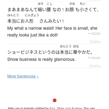
ほそ
こし
かお
ちい
まあまあ
なんて
細い
腰
な
の
お
顔
も
小さくて
！
、
ほんとう
にんぎょう
本当に
お
人形
さん
みたい
！
My what a narrow waist! Her face is small, she
really looks just like a doll!
—
Tatoeba
Details ▸
ほんとう
はな
ショービジネス
というのは
本当に
華やか
だ
。
Show business is really glamorous.
—
Tatoeba
Details ▸
More
S
entences >
Jisho.org is lovingly crafted by
Kim, Miwa and Andrew
. You can