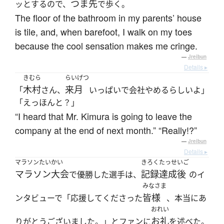
つま先
ッとするので、
で歩く。
The floor of the bathroom in my parents’ house
is tile, and, when barefoot, I walk on my toes
because the cool sensation makes me cringe.
—
Jreibun
Details ▸
きむら
らいげつ
木村
来月
「
さん、
いっぱいで会社やめるらしいよ」
「えっほんと？」
“I heard that Mr. Kimura is going to leave the
company at the end of next month.” “Really!?”
—
Jreibun
Details ▸
マラソンたいかい
きろくたっせいご
マラソン大会
記録達成後
で優勝した選手は、
のイ
みなさま
皆様
ンタビューで「応援してくださった
、本当にあ
おれい
お礼
りがとうございました。」とファンに
を述べた。