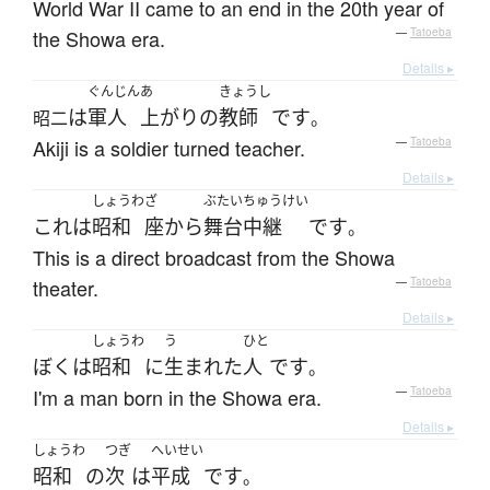
World War II came to an end in the 20th year of
the Showa era.
—
Tatoeba
Details ▸
ぐんじん
あ
きょうし
は
軍人
上がり
の
教師
です
昭二
。
Akiji is a soldier turned teacher.
—
Tatoeba
Details ▸
しょうわ
ざ
ぶたいちゅうけい
これ
は
昭和
座
から
舞台中継
です
。
This is a direct broadcast from the Showa
theater.
—
Tatoeba
Details ▸
しょうわ
う
ひと
ぼく
は
昭和
に
生まれた
人
です
。
I'm a man born in the Showa era.
—
Tatoeba
Details ▸
しょうわ
つぎ
へいせい
昭和
の
次
は
平成
です
。