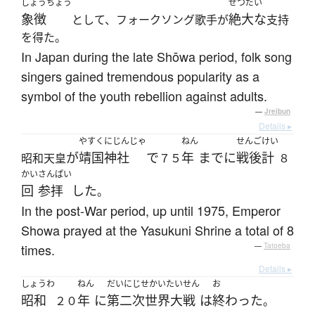
しょうちょう
ぜつだい
象徴
絶大な
として、フォークソング歌手が
支持
を得た。
In Japan during the late Shōwa period, folk song
singers gained tremendous popularity as a
symbol of the youth rebellion against adults.
—
Jreibun
Details ▸
やすくにじんじゃ
ねん
せんご
けい
が
靖国神社
で
年
までに
戦後
計
昭和天皇
７５
８
かい
さんぱい
回
参拝
した
。
In the post-War period, up until 1975, Emperor
Showa prayed at the Yasukuni Shrine a total of 8
times.
—
Tatoeba
Details ▸
しょうわ
ねん
だいにじせかいたいせん
お
昭和
年
に
第二次世界大戦
は
終わった
２０
。