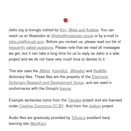
Jisho.org is lovingly crafted by
Kim, Miwa and Andrew
. You can
reach us on Mastodon at
@jisho@mastodon.social
or by e-mail to
jisho.org@gmail.com
. Before you contact us, please read our list of
frequently asked questions
. Please note that we read all messages
we get, but it can take a long time for us to reply as Jisho is a side
project and we do not have very much time to devote to it.
This site uses the
JMdict
,
Kanjidic2
,
JMnedict
and
Radkfile
dictionary files. These files are the property of the
Electronic
Dictionary Research and Development Group
, and are used in
conformance with the Group's
licence
.
Example sentences come from the
Tatoeba
project and are licensed
under
Creative Commons CC-BY
. And from the
Jreibun
project.
Audio files are graciously provided by
Tofugu’s
excellent kanji
learning site
WaniKani
.