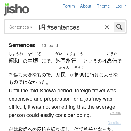
Forum
About
Theme
Log in
Sentences
▾
Sentences
— 13 found
しょうわ
なかごろ
がいこくりょこう
こうか
昭和
中頃
外国旅行
高価
の
まで、
というのは
で
しょみん
きらく
庶民
気楽に
準備も大変なもので、
が
行けるような
ものではなかった。
Until the mid-Showa period, foreign travel was
expensive and preparation for a journey was
difficult; it was not something that the average
person could easily consider doing.
—
Jreibun
Details ▸
弟は教師への反抗を繰り返し、停学処分となった。