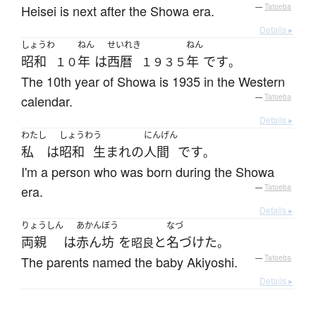
Heisei is next after the Showa era.
—
Tatoeba
Details ▸
しょうわ
ねん
せいれき
ねん
昭和
年
は
西暦
年
です
１０
１９３５
。
The 10th year of Showa is 1935 in the Western
calendar.
—
Tatoeba
Details ▸
わたし
しょうわ
う
にんげん
私
は
昭和
生まれ
の
人間
です
。
I'm a person who was born during the Showa
era.
—
Tatoeba
Details ▸
りょうしん
あかんぼう
なづ
両親
は
赤ん坊
を
と
名づけた
昭良
。
The parents named the baby Akiyoshi.
—
Tatoeba
Details ▸