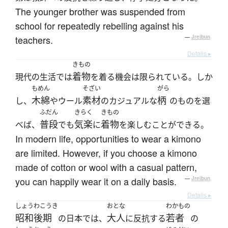
The younger brother was suspended from
school for repeatedly rebelling against his
teachers.
—
Jreibun
Details ▸
きもの
着物
現代の生活では
を着る機会は限られている。しか
もめん
そざい
がら
木綿
素材
柄
し、
やウール
のカジュアルな
のものを選
ふだん
きらく
きもの
普段
気楽
着物
べば、
でも
に
を楽しむことができる。
In modern life, opportunities to wear a kimono
are limited. However, if you choose a kimono
made of cotton or wool with a casual pattern,
you can happily wear it on a daily basis.
—
Jreibun
Details ▸
しょうわこうき
おとな
わかもの
昭和後期
大人
若者
の日本では、
に反抗する
の