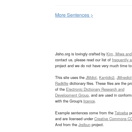
More
S
entences >
Jisho.org is lovingly crafted by
Kim, Miwa and
contact us, please read our list of
frequently 
project and we do not have very much time to 
This site uses the
JMdict
,
Kanjidic2
,
JMnedict
Radkfile
dictionary files. These files are the pr
of the
Electronic Dictionary Research and
Development Group
, and are used in confor
with the Group's
licence
.
Example sentences come from the
Tatoeba
pr
and are licensed under
Creative Commons C
And from the
Jreibun
project.