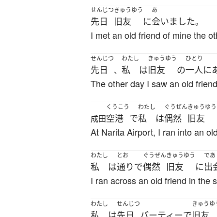
せんじつ
きゅうゆう
あ
先日
旧友
に
会いました
。
I met an old friend of mine the ot
せんじつ
わたし
きゅうゆう
ひとり
先日
私
は
旧友
の
一人
に
、
The other day I saw an old friend
くうこう
わたし
ぐうぜん
きゅうゆう
空港
で
私
は
偶然
旧友
成田
At Narita Airport, I ran into an ol
わたし
とお
ぐうぜん
きゅうゆう
であ
私
は
通り
で
偶然
旧友
に
出
I ran across an old friend in the s
わたし
せんじつ
きゅうゆ
私
は
先日
パーティー
で
旧友