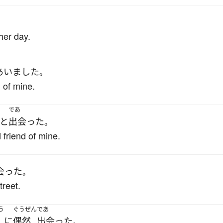
her day.
あいました
。
 of mine.
であ
と
出会った
。
d friend of mine.
会った
。
treet.
う
ぐうぜん
であ
に
偶然
出会った
。