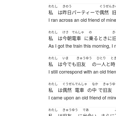
わたし
きのう
ぐうぜん
き
私
は
昨日
パーティー
で
偶然
I ran across an old friend of mine
わたし
けさ
でんしゃ
の
き
私
は
今朝
電車
に
乗る
とき
に
As I got the train this morning, I
わたし
いま
きゅうゆう
ひとり
と
私
は
今でも
旧友
の
一人
と
時
I still correspond with an old fri
わたし
ぐうぜん
でんしゃ
なか
きゅうゆ
私
は
偶然
電車
の
中
で
旧友
I came upon an old friend of mine
わたし
きゅうゆう
であ