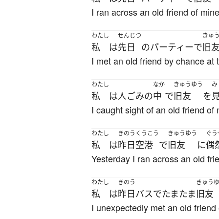
I ran across an old friend of mine
わたし
せんじつ
きゅ
私
は
先日
の
パーティー
で
旧
I met an old friend by chance at 
わたし
なか
きゅうゆう
み
私
は
人ごみ
の
中
で
旧友
を
I caught sight of an old friend of
わたし
きのう
くうこう
きゅうゆう
ぐう
私
は
昨日
空港
で
旧友
に
偶
Yesterday I ran across an old frie
わたし
きのう
きゅう
私
は
昨日
バス
で
たまたま
旧友
I unexpectedly met an old friend