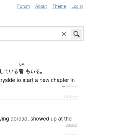
Forum
About
Theme
Log in
もの
者
している
もいる。
tryside to start a new chapter in
—
Jreibun
Details ▸
dying abroad, showed up at the
—
Jreibun
Details ▸