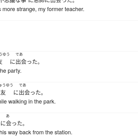
不思議な
事
に
恩師
に
出会った
。
s more strange, my former teacher.
。
うゆう
であ
友
に
出会った
。
the party.
ゅうゆう
であ
旧友
に
出会った
。
le walking in the park.
う
あ
に
会った
。
his way back from the station.