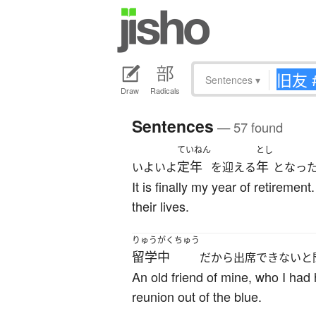
Sentences
▾
Draw
Radicals
Sentences
— 57 found
ていねん
とし
定年
年
いよいよ
を迎える
となっ
It is finally my year of retiremen
their lives.
りゅうがくちゅう
留学中
だから出席できないと
An old friend of mine, who I ha
reunion out of the blue.