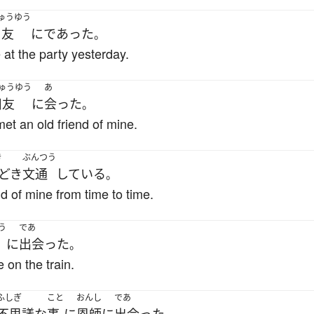
ゅうゆう
旧友
に
であった
。
 at the party yesterday.
ゅうゆう
あ
旧友
に
会った
。
 met an old friend of mine.
き
ぶんつう
どき
文通
している
。
end of mine from time to time.
う
であ
に
出会った
。
 on the train.
ふしぎ
こと
おんし
であ