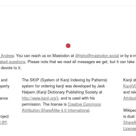
 Andrew
. You can reach us on Mastodon at
@jisho@mastodon.social
or by e-m
asked questions
. Please note that we read all messages we get, but it can take a
devote to it.
and
The SKIP (System of Kanji Indexing by Patterns)
Kanji s
operty
system for ordering kanji was developed by Jack
KanjiV
Halpern (Kanji Dictionary Publishing Society at
and re
mance
http://www.kanji.org/
), and is used with his
Attribu
permission. The license is
Creative Commons
Attribution-ShareAlike 4.0 International
.
Wikipe
oject
is dual
C-BY
.
ShareAl
Licens