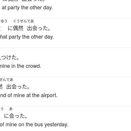
 at party the other day.
うゆう
ぐうぜん
であ
友
に
偶然
出会った
。
that party the other day.
見つけた
。
 mine in the crowd.
ぜん
であ
然
出会った
。
nd of mine at the airport.
ゆう
あ
に
会った
。
 of mine on the bus yesterday.