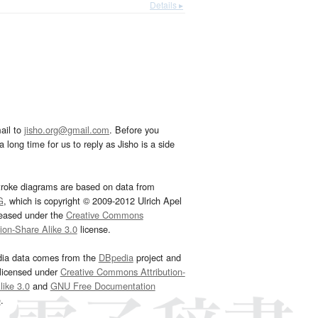
Details ▸
ail to
jisho.org@gmail.com
. Before you
 long time for us to reply as Jisho is a side
troke diagrams are based on data from
G
, which is copyright © 2009-2012 Ulrich Apel
leased under the
Creative Commons
tion-Share Alike 3.0
license.
dia data comes from the
DBpedia
project and
 licensed under
Creative Commons Attribution-
ike 3.0
and
GNU Free Documentation
e
.