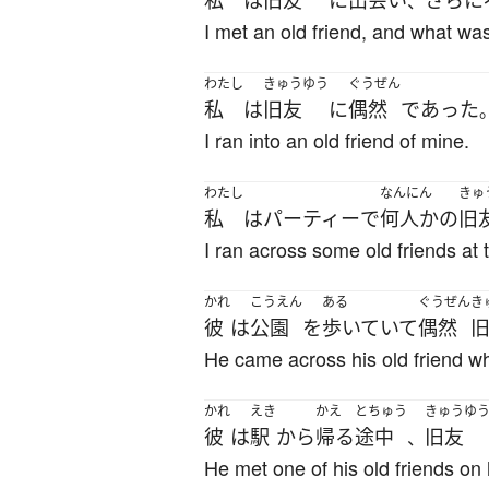
私
は
旧友
に
出会い
さらに
、
I met an old friend, and what wa
わたし
きゅうゆう
ぐうぜん
私
は
旧友
に
偶然
であった
I ran into an old friend of mine.
わたし
なんにん
きゅ
私
は
パーティー
で
何人か
の
旧
I ran across some old friends at 
かれ
こうえん
ある
ぐうぜん
き
彼
は
公園
を
歩いていて
偶然
He came across his old friend whi
かれ
えき
かえ
とちゅう
きゅうゆ
彼
は
駅
から
帰る
途中
旧友
、
He met one of his old friends on 