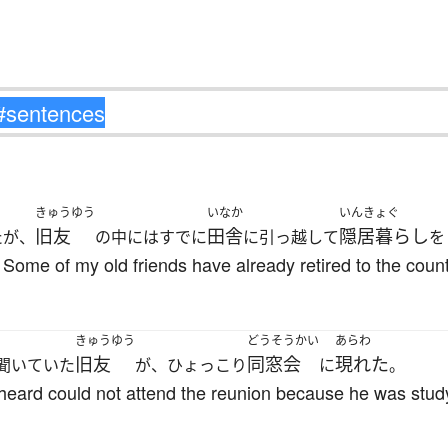
きゅうゆう
いなか
いんきょぐ
旧友
田舎
隠居暮らし
たが、
の中にはすでに
に引っ越して
を
t. Some of my old friends have already retired to the coun
きゅうゆう
どうそうかい
あらわ
旧友
同窓会
現れた
聞いていた
が、ひょっこり
に
。
d heard could not attend the reunion because he was stu