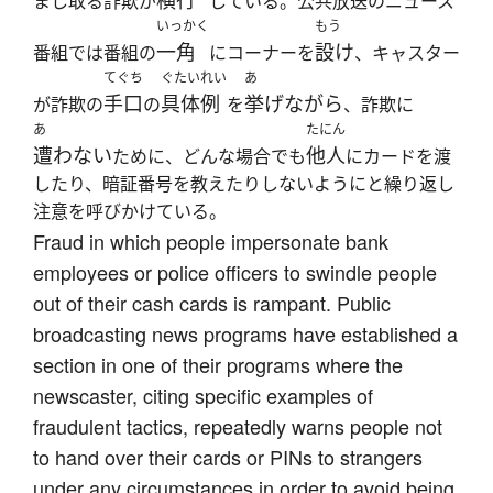
横行
まし取る詐欺が
している。公共放送のニュース
いっかく
もう
一角
設け
番組では番組の
にコーナーを
、キャスター
てぐち
ぐたいれい
あ
手口
具体例
挙げながら
が詐欺の
の
を
、詐欺に
あ
たにん
遭わない
他人
ために、どんな場合でも
にカードを渡
したり、暗証番号を教えたりしないようにと繰り返し
注意を呼びかけている。
Fraud in which people impersonate bank
employees or police officers to swindle people
out of their cash cards is rampant. Public
broadcasting news programs have established a
section in one of their programs where the
newscaster, citing specific examples of
fraudulent tactics, repeatedly warns people not
to hand over their cards or PINs to strangers
under any circumstances in order to avoid being