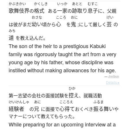
かぶきかい
かくしき
いっか
あとと
むすこ
歌舞伎界
格式
一家
跡取り
息子
の
ある
の
に、父親
おさな
こころ
おに
げい
幼い
心
鬼
芸
は彼がまだ
頃から
を
;にして厳しく
の
みち
道
を教え込んだ。
The son of the heir to a prestigious Kabuki
family was rigorously taught the art from a very
young age by his father, whose discipline was
instilled without making allowances for his age.
—
Jreibun
Details ▸
ひか
控え
第一志望の会社の面接試験を
、就職活動
けいけんしゃ
あに
こころえ
ふるま
経験者
兄
心得て
振る舞い
の
に面接で
おくべき
や
マナーについて教えてもらった。
While preparing for an upcoming interview at a