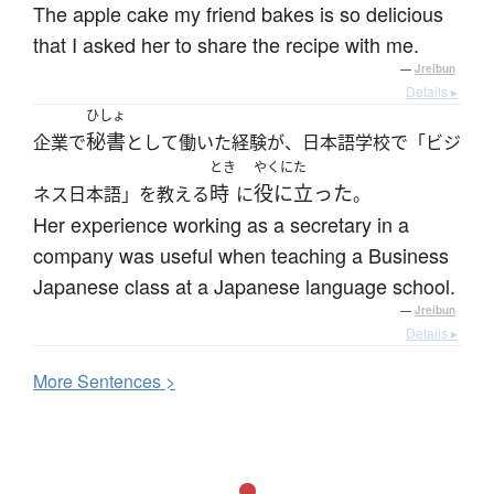
The apple cake my friend bakes is so delicious
that I asked her to share the recipe with me.
—
Jreibun
Details ▸
ひしょ
秘書
企業で
として働いた経験が、日本語学校で「ビジ
とき
やくにた
時
役に立った
ネス日本語」を教える
に
。
Her experience working as a secretary in a
company was useful when teaching a Business
Japanese class at a Japanese language school.
—
Jreibun
Details ▸
More
S
entences >