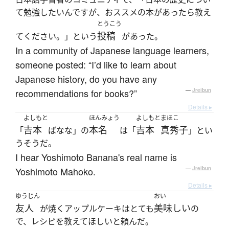
て勉強したいんですが、おススメの本があったら教え
とうこう
投稿
てください。」という
があった。
In a community of Japanese language learners,
someone posted: “I’d like to learn about
Japanese history, do you have any
recommendations for books?”
—
Jreibun
Details ▸
よしもと
ほんみょう
よしもと
まほこ
吉本
本名
吉本
真秀子
「
ばなな」の
は「
」とい
うそうだ。
I hear Yoshimoto Banana's real name is
Yoshimoto Mahoko.
—
Jreibun
Details ▸
ゆうじん
おい
友人
美味しい
が焼くアップルケーキはとても
の
で、レシピを教えてほしいと頼んだ。