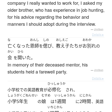
company I really wanted to work for, I asked my
older brother, who has experience in job hunting,
for his advice regarding the behavior and
manners I should adopt during the interview.
—
Jreibun
Details ▸
な
おんし
しの
おしえご
おわか
亡くなった
恩師
偲び
教え子たち
お別れ
を
、
が
の
かい
ひら
会
開いた
を
。
In memory of their deceased mentor, his
students held a farewell party.
—
Jreibun
Details ▸
ひっしゅうか
必修化
小学校での英語教育が
され、
しょうがくごねんせい
むすめ
いっしゅうかん
にじかん
小学5年生
娘
1週間
2時間
の
は
に
、英語
いちじかん