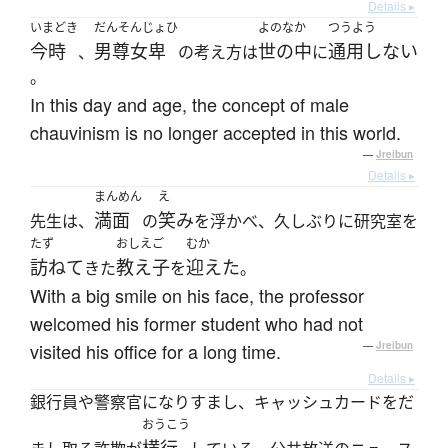
Details ▸
いまどき
だんそんじょひ
よのなか
つうよう
今時
男尊女卑
世の中
通用しない
、
の考え方は
に
。
In this day and age, the concept of male
chauvinism is no longer accepted in this world.
—
Jreibun
Details ▸
まんめん
え
満面
笑み
先生は、
の
を浮かべ、久しぶりに研究室を
たず
おしえご
むか
訪ねて
教え子
迎えた
きた
を
。
With a big smile on his face, the professor
welcomed his former student who had not
visited his office for a long time.
—
Jreibun
Details ▸
銀行員や警察官になりすまし、キャッシュカードをだ
おうこう