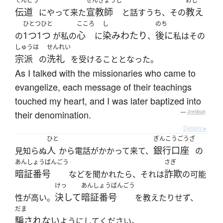
でんどう
せんきょうし
おし
伝道
宣教師
教え
にやって来た
と話すうち、その
ひとつひと
こころ
し
のち
1つ1つ
心
染みわたり
後に
の
が私の
に
、
私はその
しゅうは
せんれい
宗派
洗礼
の
を受けることとなった。
As I talked with the missionaries who came to
evangelize, each message of their teachings
touched my heart, and I was later baptized into
their denomination.
—
Jreibun
Details ▸
ひと
ぎんこうごうざ
人
銀行口座
見知らぬ
から電話がかかって来て、
の
あんしょうばんごう
さぎ
暗証番号
詐欺
などを聞かれたら、それは
の可能
けっ
あんしょうばんごう
決して
暗証番号
性が高い。
を教えたりせず、
だま
騙されない
ようにしてください。