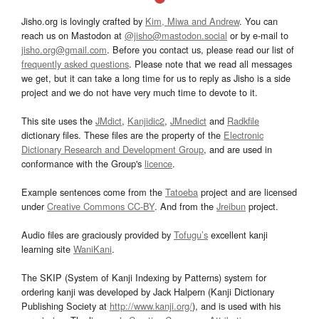
Jisho.org is lovingly crafted by
Kim, Miwa and Andrew
. You can
reach us on Mastodon at
@jisho@mastodon.social
or by e-mail to
jisho.org@gmail.com
. Before you contact us, please read our list of
frequently asked questions
. Please note that we read all messages
we get, but it can take a long time for us to reply as Jisho is a side
project and we do not have very much time to devote to it.
This site uses the
JMdict
,
Kanjidic2
,
JMnedict
and
Radkfile
dictionary files. These files are the property of the
Electronic
Dictionary Research and Development Group
, and are used in
conformance with the Group's
licence
.
Example sentences come from the
Tatoeba
project and are licensed
under
Creative Commons CC-BY
. And from the
Jreibun
project.
Audio files are graciously provided by
Tofugu’s
excellent kanji
learning site
WaniKani
.
The SKIP (System of Kanji Indexing by Patterns) system for
ordering kanji was developed by Jack Halpern (Kanji Dictionary
Publishing Society at
http://www.kanji.org/
), and is used with his