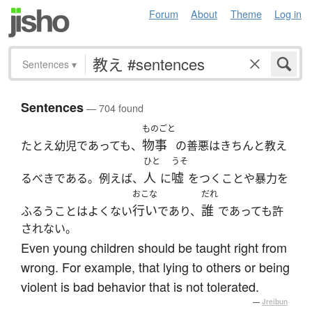
Forum
About
Theme
Log in
Sentences
▾
Sentences
— 704 found
ものごと
物事
たとえ幼児であっても、
の善悪はきちんと教え
ひと
うそ
人
嘘
るべきである。例えば、
に
をつくことや暴力を
おこな
だれ
行い
誰
ふるうことはよくない
であり、
であっても許
されない。
Even young children should be taught right from
wrong. For example, that lying to others or being
violent is bad behavior that is not tolerated.
—
Jreibun