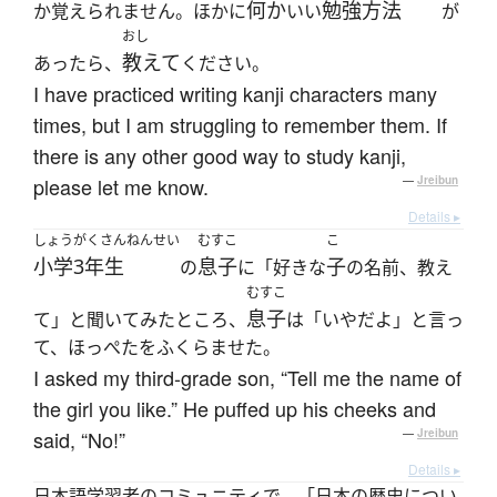
何か
勉強方法
か覚えられません。ほかに
いい
が
おし
教えて
あったら、
ください。
I have practiced writing kanji characters many
times, but I am struggling to remember them. If
there is any other good way to study kanji,
please let me know.
—
Jreibun
Details ▸
しょうがくさんねんせい
むすこ
こ
小学3年生
息子
子
の
に「好きな
の名前、教え
むすこ
息子
て」と聞いてみたところ、
は「いやだよ」と言っ
て、ほっぺたをふくらませた。
I asked my third-grade son, “Tell me the name of
the girl you like.” He puffed up his cheeks and
said, “No!”
—
Jreibun
Details ▸
日本語学習者のコミュニティで、「日本の歴史につい