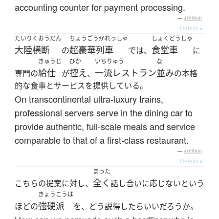
accounting counter for payment processing.
—
Jreibun
Details ▸
たいりくおうだん
ちょうごうかれっしゃ
しょくどうしゃ
大陸横断
超豪華列車
食堂車
の
では、
に
きゅうじ
ひか
いちりゅう
な
給仕
控え
一流レストラン
並み
専門の
が
、
の本格
的な食事とサービスを提供している。
On transcontinental ultra-luxury trains,
professional servers serve in the dining car to
provide authentic, full-scale meals and service
comparable to that of a first-class restaurant.
—
Jreibun
Details ▸
まった
全く
こちらの提案に対し、
話し合いに応じないという
きょうこうは
強硬派
ほどの
を、どう説得したらいいだろうか。