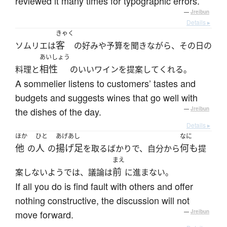
reviewed it many times for typographic errors.
—
Jreibun
Details ▸
きゃく
客
ソムリエは
の好みや予算を聞きながら、その日の
あいしょう
相性
料理と
のいいワインを提案してくれる。
A sommelier listens to customers’ tastes and
budgets and suggests wines that go well with
the dishes of the day.
—
Jreibun
Details ▸
ほか
ひと
あげあし
なに
他
人
揚げ足
何も
の
の
を取るばかりで、自分から
提
まえ
前
案しないようでは、議論は
に進まない。
If all you do is find fault with others and offer
nothing constructive, the discussion will not
move forward.
—
Jreibun