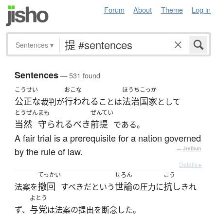
Forum
About
Theme
Log in
Sentences
▾
Sentences
— 531 found
こうせい
おこな
ほうちこっか
公正な
行われる
法治国家
裁判が
ことは
として
とうぜん
まも
ぜんてい
当然
守られるべき
前提
である。
A fair trial is a prerequisite for a nation governed
by the rule of law.
—
Jreibun
Details ▸
てっかい
せろん
こう
撤回
世論
抗し
法案を
すべきだという
の圧力に
きれ
よとう
与党
ず、
は法案の提出を断念した。