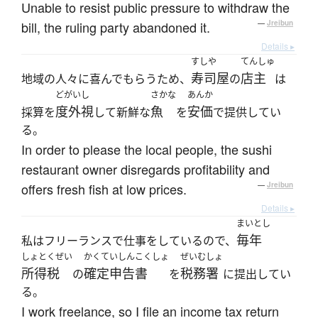
Unable to resist public pressure to withdraw the
bill, the ruling party abandoned it.
—
Jreibun
Details ▸
すしや
てんしゅ
寿司屋
店主
地域の人々に喜んでもらうため、
の
は
どがいし
さかな
あんか
度外視
魚
安価
採算を
して新鮮な
を
で提供してい
る。
In order to please the local people, the sushi
restaurant owner disregards profitability and
offers fresh fish at low prices.
—
Jreibun
Details ▸
まいとし
毎年
私はフリーランスで仕事をしているので、
しょとくぜい
かくていしんこくしょ
ぜいむしょ
所得税
確定申告書
税務署
の
を
に提出してい
る。
I work freelance, so I file an income tax return