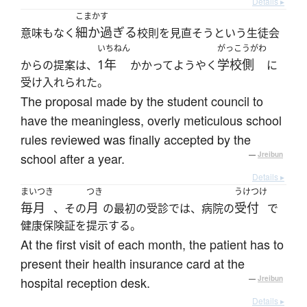
Details ▸
こまかす
細か過ぎる
意味もなく
校則を見直そうという生徒会
いちねん
がっこうがわ
1年
学校側
からの提案は、
かかってようやく
に
受け入れられた。
The proposal made by the student council to
have the meaningless, overly meticulous school
rules reviewed was finally accepted by the
school after a year.
—
Jreibun
Details ▸
まいつき
つき
うけつけ
毎月
月
受付
、その
の最初の受診では、病院の
で
健康保険証を提示する。
At the first visit of each month, the patient has to
present their health insurance card at the
hospital reception desk.
—
Jreibun
Details ▸