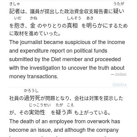
きしゃ
うたが
記者
疑い
は、議員が提出した政治資金収支報告書に
いだ
かね
しんそう
あき
抱き
金
真相
明らかに
を
、
のやりとりの
を
するため
に取材を進めていった。
The journalist became suspicious of the income
and expenditure report on political funds
submitted by the Diet member and proceeded
with the investigation to uncover the truth about
money transactions.
—
Jreibun
Details ▸
かろうし
過労死
社員の
が問題となり、会社は対策を提示した
じっこうせい
たが
こえ
実効性
疑う
声
が、その
を
も上がっている。
The death of an employee from overwork has
become an issue, and although the company