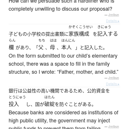
How can we persuade such a hardliner who is
completely unwilling to discuss our proposal?
—
Jreibun
Details ▸
かぞくこうせい
きにゅう
家族構成
記入する
子どもの小学校の提出書類に
を
らん
ちち
はは
ほんにん
欄
父
母
本人
があり、「
、
、
」と記入した。
On the form submitted to our child’s elementary
school, there was a space to fill in the family
structure, so I wrote: “Father, mother, and child.”
—
Jreibun
Details ▸
銀行は公益性の高い機関であるため、公的資金を
とうにゅう
はたん
投入
破綻
し、国が
を防ぐことがある。
Because banks are considered as institutions of
high public utility, the government may inject
public funds to prevent them from failing.
—
Jreibun