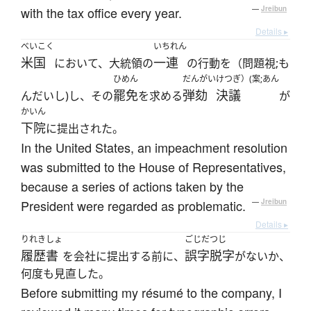
with the tax office every year.
—
Jreibun
Details ▸
べいこく
いちれん
米国
一連
において、大統領の
の行動を（問題視;も
ひめん
だんがい
けつぎ）(案;あん
罷免
弾劾
決議
んだいし)し、その
を求める
が
かいん
下院
に提出された。
In the United States, an impeachment resolution
was submitted to the House of Representatives,
because a series of actions taken by the
President were regarded as problematic.
—
Jreibun
Details ▸
りれきしょ
ごじだつじ
履歴書
誤字脱字
を会社に提出する前に、
がないか、
何度も見直した。
Before submitting my résumé to the company, I