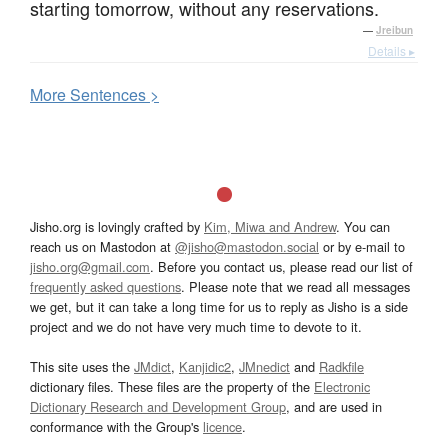
starting tomorrow, without any reservations.
—
Jreibun
Details ▸
More
S
entences >
Jisho.org is lovingly crafted by
Kim, Miwa and Andrew
. You can
reach us on Mastodon at
@jisho@mastodon.social
or by e-mail to
jisho.org@gmail.com
. Before you contact us, please read our list of
frequently asked questions
. Please note that we read all messages
we get, but it can take a long time for us to reply as Jisho is a side
project and we do not have very much time to devote to it.
This site uses the
JMdict
,
Kanjidic2
,
JMnedict
and
Radkfile
dictionary files. These files are the property of the
Electronic
Dictionary Research and Development Group
, and are used in
conformance with the Group's
licence
.