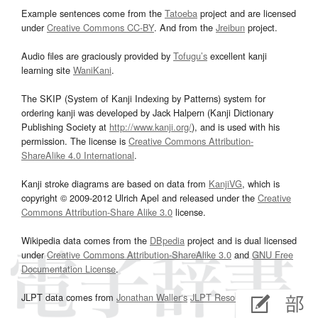
Example sentences come from the
Tatoeba
project and are licensed
under
Creative Commons CC-BY
. And from the
Jreibun
project.
Audio files are graciously provided by
Tofugu’s
excellent kanji
learning site
WaniKani
.
The SKIP (System of Kanji Indexing by Patterns) system for
ordering kanji was developed by Jack Halpern (Kanji Dictionary
Publishing Society at
http://www.kanji.org/
), and is used with his
permission. The license is
Creative Commons Attribution-
ShareAlike 4.0 International
.
Kanji stroke diagrams are based on data from
KanjiVG
, which is
copyright © 2009-2012 Ulrich Apel and released under the
Creative
Commons Attribution-Share Alike 3.0
license.
Wikipedia data comes from the
DBpedia
project and is dual licensed
under
Creative Commons Attribution-ShareAlike 3.0
and
GNU Free
Documentation License
.
JLPT data comes from
Jonathan Waller‘s
JLPT Resources
page.