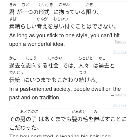
きみ
ひと
けいしき
こだわ
かぎ
君
が
一つ
の
形式
に
拘っている
限り
、
すば
かんが
おもいつ
素晴らしい
考え
を
思い付く
ことはできない
。
As long as you stick to one style, you can't hit
upon a wonderful idea.
—
Tatoeba
Details ▸
かこ
しこう
しゃかい
ひとびと
かこ
過去
を
志向
する
社会
で
は
人々
は
過去
と
、
でんとう
つづ
伝統
に
いつまでも
こだわり
続ける
。
In a past-oriented society, people dwell on the
past and on tradition.
—
Tatoeba
Details ▸
おとこのこ
かみのけ
の
その
男の子
は
あくまでも
髪の毛
を
伸ばす
こと
に
こだわった
。
The boy persisted in wearing his hair long.