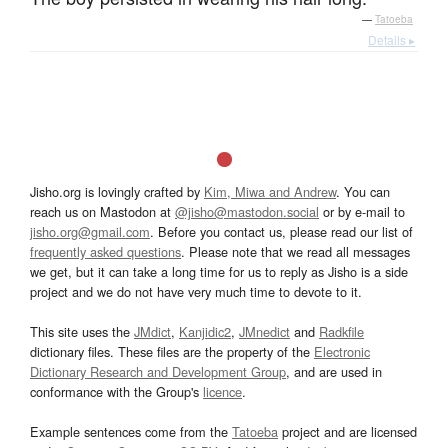
—
Tatoeba
Details ▸
Jisho.org is lovingly crafted by
Kim, Miwa and Andrew
. You can
reach us on Mastodon at
@jisho@mastodon.social
or by e-mail to
jisho.org@gmail.com
. Before you contact us, please read our list of
frequently asked questions
. Please note that we read all messages
we get, but it can take a long time for us to reply as Jisho is a side
project and we do not have very much time to devote to it.
This site uses the
JMdict
,
Kanjidic2
,
JMnedict
and
Radkfile
dictionary files. These files are the property of the
Electronic
Dictionary Research and Development Group
, and are used in
conformance with the Group's
licence
.
Example sentences come from the
Tatoeba
project and are licensed