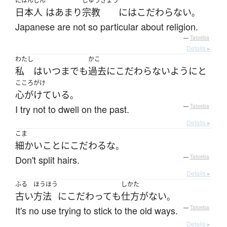
にほんじん
しゅうきょう
日本人
は
あまり
宗教
には
こだわらない
。
Japanese are not so particular about religion.
—
Tatoeba
Details ▸
わたし
かこ
私
は
いつまでも
過去
に
こだわらない
ように
と
こころがけ
心がけている
。
I try not to dwell on the past.
—
Tatoeba
Details ▸
こま
細かいこと
に
こだわる
な
。
Don't split hairs.
—
Tatoeba
Details ▸
ふる
ほうほう
しかた
古い
方法
に
こだわって
も
仕方がない
。
It's no use trying to stick to the old ways.
—
Tatoeba
Details ▸