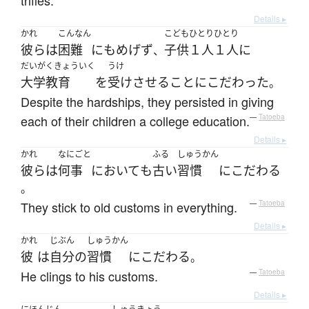
trifles.
Details ▸
かれ
こんなん
こども
ひとりひとり
彼ら
は
困難
にも
めげず
子供
１人１人
に
、
だいがくきょういく
うけ
大学教育
を
受けさせる
こと
に
こだわった
。
Despite the hardships, they persisted in giving
each of their children a college education.
—
Tatoeba
Details ▸
かれ
なにごと
ふる
しゅうかん
彼ら
は
何事
において
も
古い
習慣
に
こだわる
。
They stick to old customs in everything.
—
Tatoeba
Details ▸
かれ
じぶん
しゅうかん
彼
は
自分
の
習慣
に
こだわる
。
He clings to his customs.
—
Tatoeba
Details ▸