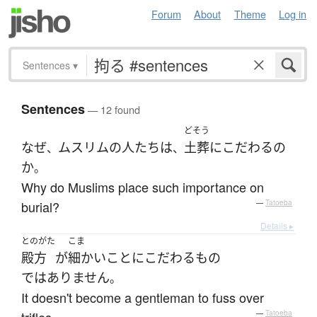
Forum
About
Theme
Log in
Sentences
▾
Sentences
— 12 found
どそう
なぜ
ムスリムの
人たち
は
土葬
に
こだわる
の
、
、
か
。
Why do Muslims place such importance on
burial?
—
Tatoeba
Details ▸
とのがた
こま
殿方
が
細かい
こと
に
こだわる
もの
ではありません
。
It doesn't become a gentleman to fuss over
—
Tatoeba