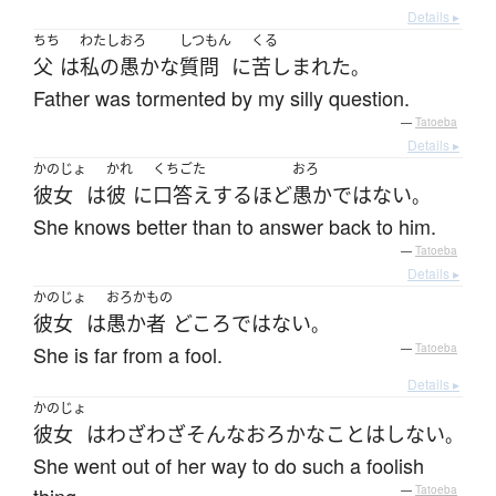
Details ▸
ちち
わたし
おろ
しつもん
くる
父
は
私の
愚かな
質問
に
苦しまれた
。
Father was tormented by my silly question.
—
Tatoeba
Details ▸
かのじょ
かれ
くちごた
おろ
彼女
は
彼
に
口答え
する
ほど
愚か
ではない
。
She knows better than to answer back to him.
—
Tatoeba
Details ▸
かのじょ
おろかもの
彼女
は
愚か者
どころではない
。
She is far from a fool.
—
Tatoeba
Details ▸
かのじょ
彼女
は
わざわざ
そんな
おろかな
こと
は
しない
。
She went out of her way to do such a foolish
—
Tatoeba