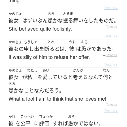
thing.
Details ▸
かのじょ
おろ
ふるま
彼女
は
ずいぶん
愚かな
振る舞い
を
した
もの
だ
。
She behaved quite foolishly.
—
Tatoeba
Details ▸
かのじょ
もうしで
ことわ
かれ
おろ
彼女の
申し出
を
断る
とは
彼
は
愚か
であった
、
。
It was silly of him to refuse her offer.
—
Tatoeba
Details ▸
かのじょ
わたし
あい
かんが
なん
彼女
が
私
を
愛している
と
考える
なんて
何と
おろ
愚かな
こと
な
ん
だろう
。
What a fool I am to think that she loves me!
—
Tatoeba
Details ▸
かれ
こうへい
ひょうか
おろ
彼
を
公平
に
評価
すれば
愚か
ではない
。