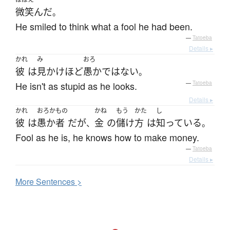
微笑んだ
。
He smiled to think what a fool he had been.
—
Tatoeba
Details ▸
かれ
み
おろ
彼
は
見かけ
ほど
愚か
ではない
。
He isn't as stupid as he looks.
—
Tatoeba
Details ▸
かれ
おろかもの
かね
もう
かた
し
彼
は
愚か者
だ
が
金
の
儲け
方
は
知っている
、
。
Fool as he is, he knows how to make money.
—
Tatoeba
Details ▸
More
S
entences >