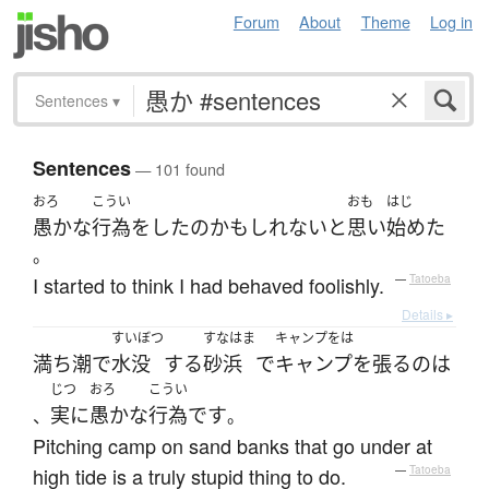
Forum
About
Theme
Log in
Sentences
▾
Sentences
— 101 found
おろ
こうい
おも
はじ
愚かな
行為
を
した
の
かもしれない
と
思い
始めた
。
I started to think I had behaved foolishly.
—
Tatoeba
Details ▸
すいぼつ
すなはま
キャンプをは
満ち潮
で
水没
する
砂浜
で
キャンプを張る
の
は
じつ
おろ
こうい
実に
愚かな
行為
です
、
。
Pitching camp on sand banks that go under at
high tide is a truly stupid thing to do.
—
Tatoeba