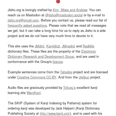
Jisho.org is lovingly crafted by
Kim, Miwa and Andrew
. You can
reach us on Mastodon at
@jisho@mastodon.social
or by e-mail to
jisho.org@gmail.com
. Before you contact us, please read our list of
frequently asked questions
. Please note that we read all messages
we get, but it can take a long time for us to reply as Jisho is a side
project and we do not have very much time to devote to it.
This site uses the
JMdict
,
Kanjidic2
,
JMnedict
and
Radkfile
dictionary files. These files are the property of the
Electronic
Dictionary Research and Development Group
, and are used in
conformance with the Group's
licence
.
Example sentences come from the
Tatoeba
project and are licensed
under
Creative Commons CC-BY
. And from the
Jreibun
project.
Audio files are graciously provided by
Tofugu’s
excellent kanji
learning site
WaniKani
.
The SKIP (System of Kanji Indexing by Patterns) system for
ordering kanji was developed by Jack Halpern (Kanji Dictionary
Publishing Society at
http://www.kanji.org/
), and is used with his