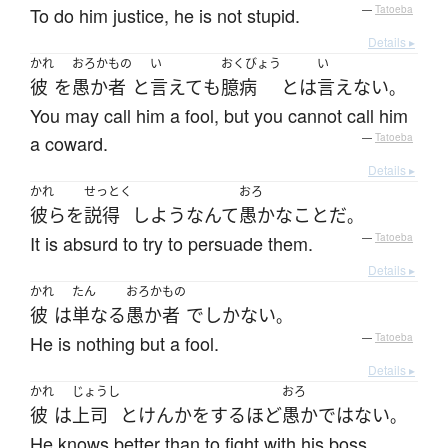
To do him justice, he is not stupid.
—
Tatoeba
Details ▸
かれ
おろかもの
い
おくびょう
い
彼
を
愚か者
と
言えて
も
臆病
と
は
言えない
。
You may call him a fool, but you cannot call him
a coward.
—
Tatoeba
Details ▸
かれ
せっとく
おろ
彼ら
を
説得
しよう
なんて
愚かな
こと
だ
。
It is absurd to try to persuade them.
—
Tatoeba
Details ▸
かれ
たん
おろかもの
彼
は
単なる
愚か者
でしかない
。
He is nothing but a fool.
—
Tatoeba
Details ▸
かれ
じょうし
おろ
彼
は
上司
と
けんか
を
する
ほど
愚か
ではない
。
He knows better than to fight with his boss.