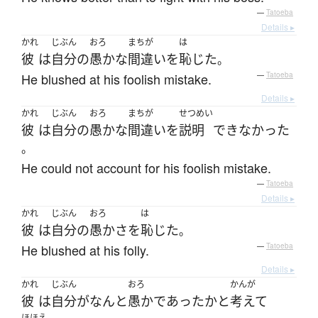
—
Tatoeba
Details ▸
かれ
じぶん
おろ
まちが
は
彼
は
自分
の
愚かな
間違い
を
恥じた
。
He blushed at his foolish mistake.
—
Tatoeba
Details ▸
かれ
じぶん
おろ
まちが
せつめい
彼
は
自分
の
愚かな
間違い
を
説明
できなかった
。
He could not account for his foolish mistake.
—
Tatoeba
Details ▸
かれ
じぶん
おろ
は
彼
は
自分
の
愚かさ
を
恥じた
。
He blushed at his folly.
—
Tatoeba
Details ▸
かれ
じぶん
おろ
かんが
彼
は
自分
が
なんと
愚か
であった
か
と
考えて
ほほえ