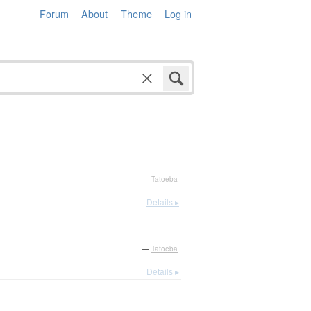
Forum
About
Theme
Log in
—
Tatoeba
Details ▸
—
Tatoeba
Details ▸