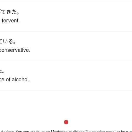
びて
きた
。
fervent.
ている
。
 conservative.
た
。
e of alcohol.
 Andrew
. You can reach us on Mastodon at
@jisho@mastodon.social
or by e-m