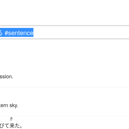
ssion.
tern sky.
き
びて
来た
。