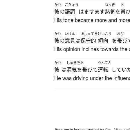
かれ
ごちょう
ねっき
お
彼の
語調
は
ますます
熱気
を
帯
His tone became more and more 
かれ
いけん
ほしゅてき
けいこう
おび
彼の
意見
は
保守的
傾向
を
帯び
His opinion inclines towards the
かれ
しゅきをお
うんてん
彼
は
酒気を帯びて
運転
してい
He was driving under the influenc
Jisho.org is lovingly crafted by
Kim, Miwa and