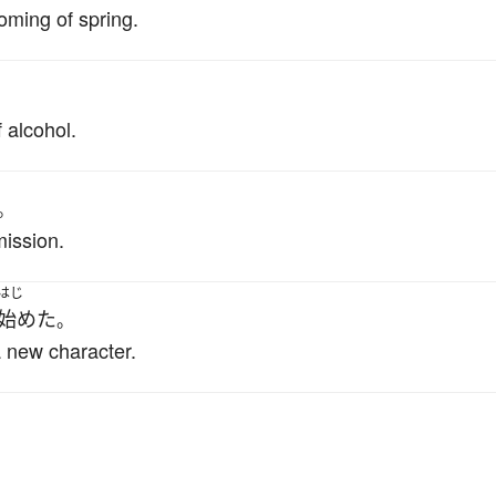
oming of spring.
 alcohol.
。
mission.
はじ
始めた
。
 new character.
。