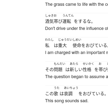
The grass came to life with the c
しゅき
お
うんてん
酒気
帯び
運転
を
する
な
。
Don't drive under the influence of
わたし
じゅうだい
しめい
私
は
重大
使命
を
おびている
I am charged with an important 
もんだい
あたら
せいかく
お
その
問題
は
新しい
性格
を
帯び
The question began to assume a
うた
あいちょう
この
歌
は
哀調
を
おびている
This song sounds sad.