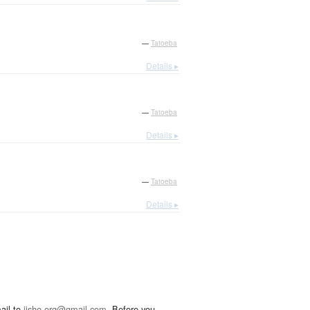
—
Tatoeba
Details ▸
—
Tatoeba
Details ▸
—
Tatoeba
Details ▸
ail to
jisho.org@gmail.com
. Before you