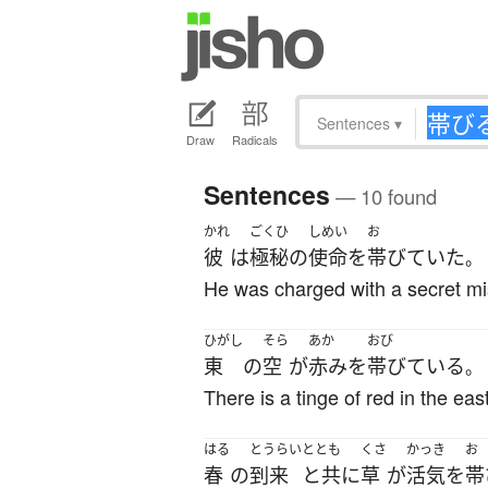
Sentences
▾
Draw
Radicals
Sentences
— 10 found
かれ
ごくひ
しめい
お
彼
は
極秘
の
使命
を
帯びていた
。
He was charged with a secret mi
ひがし
そら
あか
おび
東
の
空
が
赤み
を
帯びている
。
There is a tinge of red in the eas
はる
とうらい
ととも
くさ
かっき
お
春
の
到来
と共に
草
が
活気
を
帯