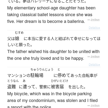
ている。夢はバレリーナになることだそうだ。
My elementary school-age daughter has been
taking classical ballet lessons since she was
five. Her dream is to become a ballerina.
—
Jreibun
Details ▸
むすめ
娘
父は
に本当に愛する人と結ばれて幸せになってほ
しいと願った。
The father wished his daughter to be united with
the one she truly loved and to be happy.
—
Jreibun
Details ▸
ちゅうりんじょう
と
駐輪場
停めて
マンションの
に
あった自転車が
とうなん
あ
ひがいとどけ
盗難
遭って
被害届
に
、警察に
を出した。
My bicycle, which was in the bicycle parking
area of my condominium, was stolen and I filed
a report with the police.
—
Jreibun