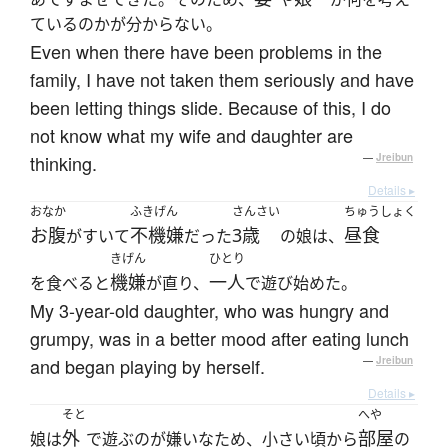
ているのかが分からない。
Even when there have been problems in the
family, I have not taken them seriously and have
been letting things slide. Because of this, I do
not know what my wife and daughter are
thinking.
—
Jreibun
Details ▸
おなか
ふきげん
さんさい
ちゅうしょく
お腹
不機嫌
3歳
昼食
がすいて
だった
の娘は、
きげん
ひとり
機嫌
一人
を食べると
が直り、
で遊び始めた。
My 3-year-old daughter, who was hungry and
grumpy, was in a better mood after eating lunch
and began playing by herself.
—
Jreibun
Details ▸
そと
へや
外
部屋
娘は
で遊ぶのが嫌いなため、小さい頃から
の