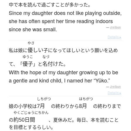
中で本を読んで過ごすことが多かった。
Since my daughter does not like playing outside,
she has often spent her time reading indoors
since she was small.
—
Jreibun
Details ▸
やさ
優しい
私は娘に
子になってほしいという願いを込め
ゆうこ
なづ
優子
名付けた
て、「
」と
。
With the hope of my daughter growing up to be
a gentle and kind child, I named her “Yūko.”
—
Jreibun
Details ▸
しちがつ
はちがつ
7月
8月
娘の小学校は
の終わりから
の終わりまで
やくごじゅうにちかん
約50日間
の
、夏休みだ。毎日、本を読むこと
を目標とするらしい。