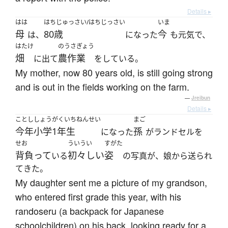
Details ▸
はは
はちじゅっさい/はちじっさい
いま
母
80歳
今
は、
になった
も元気で、
はたけ
のうさぎょう
畑
農作業
に出て
をしている。
My mother, now 80 years old, is still going strong
and is out in the fields working on the farm.
—
Jreibun
Details ▸
ことし
しょうがくいちねんせい
まご
今年
小学1年生
孫
になった
がランドセルを
せお
ういうい
すがた
背負って
初々しい
姿
いる
の写真が、娘から送られ
てきた。
My daughter sent me a picture of my grandson,
who entered first grade this year, with his
randoseru (a backpack for Japanese
schoolchildren) on his back, looking ready for a