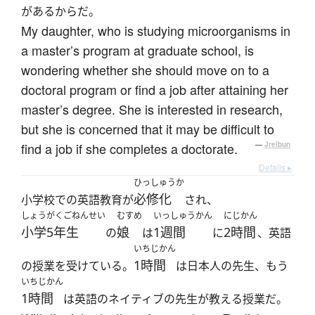
があるからだ。
My daughter, who is studying microorganisms in
a master’s program at graduate school, is
wondering whether she should move on to a
doctoral program or find a job after attaining her
master’s degree. She is interested in research,
but she is concerned that it may be difficult to
find a job if she completes a doctorate.
—
Jreibun
Details ▸
ひっしゅうか
必修化
小学校での英語教育が
され、
しょうがくごねんせい
むすめ
いっしゅうかん
にじかん
小学5年生
娘
1週間
2時間
の
は
に
、英語
いちじかん
1時間
の授業を受けている。
は日本人の先生、もう
いちじかん
1時間
は英語のネイティブの先生が教える授業だ。