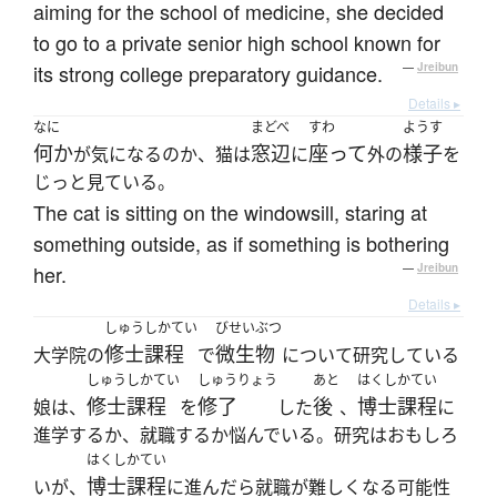
aiming for the school of medicine, she decided
to go to a private senior high school known for
its strong college preparatory guidance.
—
Jreibun
Details ▸
なに
まどべ
すわ
ようす
何か
窓辺
座って
様子
が気になるのか、猫は
に
外の
を
じっと見ている。
The cat is sitting on the windowsill, staring at
something outside, as if something is bothering
her.
—
Jreibun
Details ▸
しゅうしかてい
びせいぶつ
修士課程
微生物
大学院の
で
について研究している
しゅうしかてい
しゅうりょう
あと
はくしかてい
修士課程
修了
後
博士課程
娘は、
を
した
、
に
進学するか、就職するか悩んでいる。研究はおもしろ
はくしかてい
博士課程
いが、
に進んだら就職が難しくなる可能性