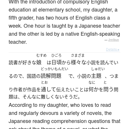
With the introduction of compulsory English
education at elementary school, my daughter, a
fifth grader, has two hours of English class a
week. One hour is taught by a Japanese teacher
and the other is led by a native English-speaking
teacher.
—
Jreibun
Details ▸
むすめ
ひごろ
さまざま
娘
日頃
様々な
読書が好きな
は
から
小説を読んでい
どっかいもんだい
しゅだい
読解問題
主題
るので、国語の
で、小説の
、つま
とお
なに
と
通して
何か
問う
り作者が作品を
伝えたいことは
を
問
題は、そんなに難しくないそうだ。
According to my daughter, who loves to read
and regularly devours a variety of novels, the
Japanese reading comprehension questions that
ask about the theme of a novel, or what the