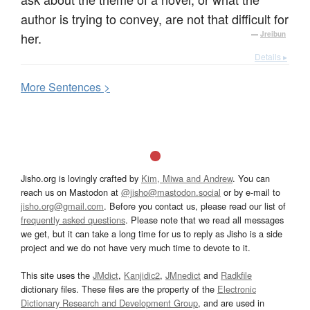
author is trying to convey, are not that difficult for
her.
—
Jreibun
Details ▸
More
S
entences >
Jisho.org is lovingly crafted by
Kim, Miwa and Andrew
. You can
reach us on Mastodon at
@jisho@mastodon.social
or by e-mail to
jisho.org@gmail.com
. Before you contact us, please read our list of
frequently asked questions
. Please note that we read all messages
we get, but it can take a long time for us to reply as Jisho is a side
project and we do not have very much time to devote to it.
This site uses the
JMdict
,
Kanjidic2
,
JMnedict
and
Radkfile
dictionary files. These files are the property of the
Electronic
Dictionary Research and Development Group
, and are used in