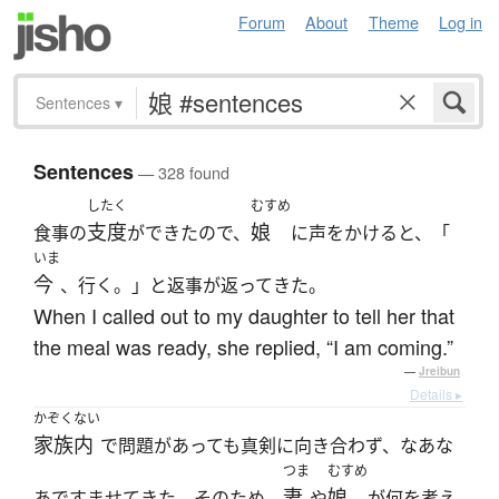
Forum
About
Theme
Log in
Sentences
▾
Sentences
— 328 found
したく
むすめ
支度
娘
食事の
ができたので、
に声をかけると、「
いま
今
、行く。」と返事が返ってきた。
When I called out to my daughter to tell her that
the meal was ready, she replied, “I am coming.”
—
Jreibun
Details ▸
かぞくない
家族内
で問題があっても真剣に向き合わず、なあな
つま
むすめ
妻
娘
あですませてきた。そのため、
や
が何を考え