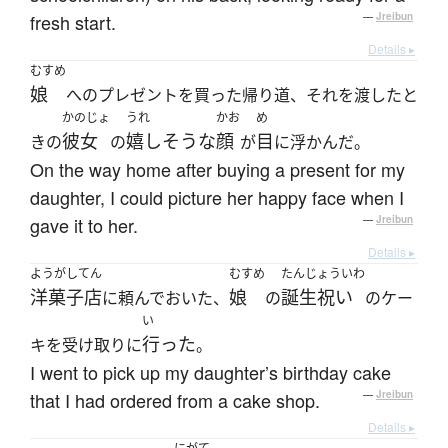
fresh start.
—
Jreibun
Details ▸
むすめ
娘
へのプレゼントを買った帰り道、それを渡したと
かのじょ
うれ
かお
め
彼女
嬉しそうな
顔
目
きの
の
が
に浮かんだ。
On the way home after buying a present for my
daughter, I could picture her happy face when I
gave it to her.
—
Jreibun
Details ▸
ようがしてん
むすめ
たんじょういわ
洋菓子店
娘
誕生祝い
に頼んでおいた、
の
のケー
い
行った
キを受け取りに
。
I went to pick up my daughter’s birthday cake
that I had ordered from a cake shop.
—
Jreibun
Details ▸