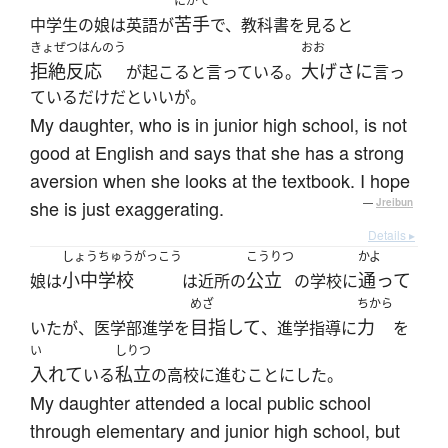
にがて
苦手
中学生の娘は英語が
で、教科書を見ると
きょぜつはんのう
おお
拒絶反応
大げさに
が起こると言っている。
言っ
ているだけだといいが。
My daughter, who is in junior high school, is not
good at English and says that she has a strong
aversion when she looks at the textbook. I hope
she is just exaggerating.
—
Jreibun
Details ▸
しょうちゅうがっこう
こうりつ
かよ
小中学校
公立
通って
娘は
は近所の
の学校に
めざ
ちから
目指して
力
いたが、医学部進学を
、進学指導に
を
い
しりつ
入れて
私立
いる
の高校に進むことにした。
My daughter attended a local public school
through elementary and junior high school, but