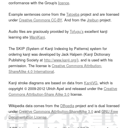
conformance with the Group's
licence
.
Example sentences come from the
Tatoeba
project and are licensed
under
Creative Commons CC-BY
. And from the
Jreibun
project.
Audio files are graciously provided by
Tofugu’s
excellent kanji
learning site
WaniKani
.
The SKIP (System of Kanji Indexing by Patterns) system for
ordering kanji was developed by Jack Halpern (Kanji Dictionary
Publishing Society at
http://www.kanji.org/
), and is used with his
permission. The license is
Creative Commons Attribution-
ShareAlike 4.0 International
.
Kanji stroke diagrams are based on data from
KanjiVG
, which is
copyright © 2009-2012 Ulrich Apel and released under the
Creative
Commons Attribution-Share Alike 3.0
license.
Wikipedia data comes from the
DBpedia
project and is dual licensed
under
Creative Commons Attribution-ShareAlike 3.0
and
GNU Free
Documentation License
.