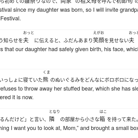
雛祭り
両家
祖父母
初節句
ら初めての
なので、
の
を呼んで
estival since my daughter was born, so I will invite grand
 Festival.
おっと
えがお
おっ
夫
笑顔
夫
う知らせを
に伝えると、ふだんあまり
を見せない
that our daughter had safely given birth, his face, whic
くま
熊
いっしょに寝ていた
のぬいぐるみをどんなにボロボロにな
fuses to throw away her stuffed bear, which she has sle
red it is now.
となり
はこ
隣
箱
るんだけど」と言い、
の部屋から小さな
を持って来た
ing I want you to look at, Mom,” and brought a small bo