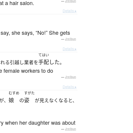
at a hair salon.
—
Jreibun
Details ▸
say, she says, “No!” She gets
—
Jreibun
Details ▸
てはい
手配した
くれる引越し業者を
。
de female workers to do
—
Jreibun
Details ▸
むすめ
すがた
娘
姿
が、
の
が見えなくなると、
cry when her daughter was about
—
Jreibun