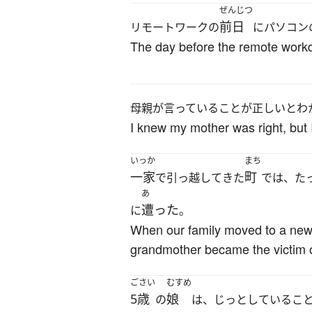
ぜんじつ
前日
リモートワークの
にパソコン
The day before the remote work
母親が言っていることが正しいとわ
I knew my mother was right, but I
いっか
まち
一家
町
で引っ越してきた
では、た
あ
遭った
に
。
When our family moved to a new 
grandmother became the victim of
ごさい
むすめ
5歳
娘
の
は、じっとしているこ