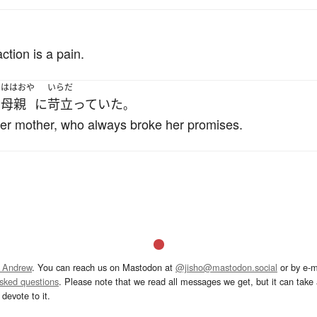
ction is a pain.
ははおや
いらだ
い
母親
に
苛立っていた
。
 her mother, who always broke her promises.
 Andrew
. You can reach us on Mastodon at
@jisho@mastodon.social
or by e-m
asked questions
. Please note that we read all messages we get, but it can take a
devote to it.