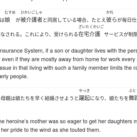
むすめ
ひかいごしゃ
かれ
娘
被介護者
彼ら
は
が
と同居している場合、たとえ
が毎日仕
ざいたくかいご
在宅介護
見なされる。これにより、受けられる
サービスが制
nsurance System, if a son or daughter lives with the pers
r” even if they are mostly away from home for work ever
ssue in that living with such a family member limits the 
erly people.
やっき
ぶと
躍起
舞
の母親は娘たちを早く結婚させようと
になり、娘たちを
 the heroine’s mother was so eager to get her daughters 
 her pride to the wind as she touted them.