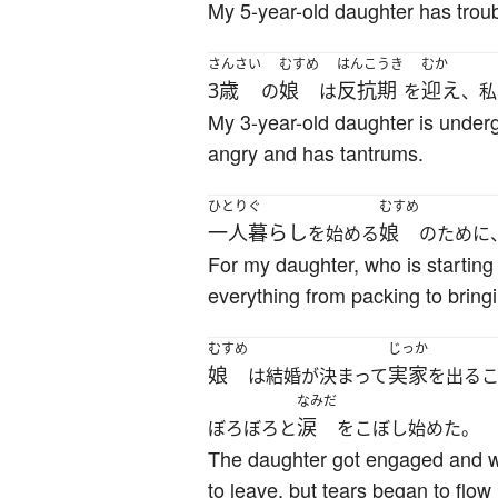
My 5-year-old daughter has trouble s
さんさい
むすめ
はんこうき
むか
3歳
娘
反抗期
迎え
の
は
を
、私
My 3-year-old daughter is underg
angry and has tantrums.
ひとりぐ
むすめ
一人暮らし
娘
を始める
のために
For my daughter, who is starting
everything from packing to bringi
むすめ
じっか
娘
実家
は結婚が決まって
を出る
なみだ
涙
ぼろぼろと
をこぼし始めた。
The daughter got engaged and wa
to leave, but tears began to flo