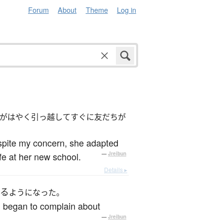
Forum
About
Theme
Log in
がはやく引っ越してすぐに友だちが
spite my concern, she adapted
fe at her new school.
—
Jreibun
Details ▸
た
える
ようになった。
, began to complain about
—
Jreibun