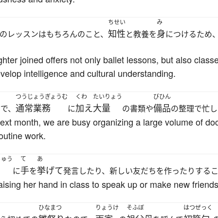
ちせい
み
知性
身
のレッスンはもちろんのこと、
と教養を
につけるため
er joined offers not only ballet lessons, but also classe
evelop intelligence and cultural understanding.
つうじょうぎょうむ
くわ
たいりょう
びひん
通常業務
加え
大量
備品
ので、
に
の書類や
の整理で忙し
next month, we are busy organizing a large volume of 
routine work.
ちゅう
て
あ
手
挙げて
に
を
発言したり、新しい友だちを作ったりする
aising her hand in class to speak up or make new friends
ひなまつ
りょうけ
そふぼ
はつぜっく