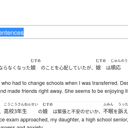
むすめ
むすめ
じゅんのう
娘
娘
順応
ならなくなった
のことを心配していたが、
は
。
 who had to change schools when I was transferred. De
nd made friends right away. She seems to be enjoying li
こうこうさんねんせい
むすめ
ふみん
うっ
高校3年生
娘
不眠
訴
、
の
は緊張と不安のせいか、
を
ance exam approached, my daughter, a high school senior
usness and anxiety.