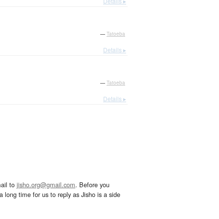
Details ▸
—
Tatoeba
Details ▸
—
Tatoeba
Details ▸
ail to
jisho.org@gmail.com
. Before you
 long time for us to reply as Jisho is a side