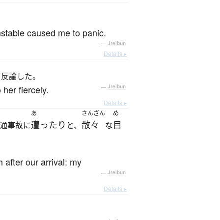
stable caused me to panic.
—
Jreibun
Details ▸
て反論した。
her fiercely.
—
Jreibun
Details ▸
あ
さんざん
め
遭ったり
散々
目
通事故に
と、
な
after our arrival: my
—
Jreibun
Details ▸