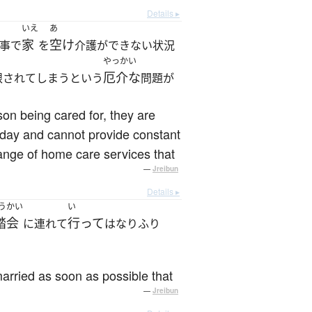
Details ▸
いえ
あ
家
空け
事で
を
介護ができない状況
やっかい
厄介な
限されてしまうという
問題が
on being cared for, they are
y day and cannot provide constant
range of home care services that
—
Jreibun
Details ▸
うかい
い
踏会
行って
に連れて
はなりふり
married as soon as possible that
—
Jreibun