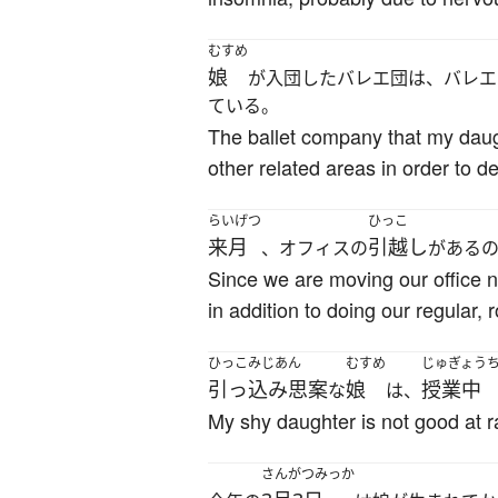
むすめ
娘
が入団したバレエ団は、バレエ
ている。
The ballet company that my daught
other related areas in order to d
らいげつ
ひっこ
来月
引越し
、オフィスの
がある
Since we are moving our office 
in addition to doing our regular, 
ひっこみじあん
むすめ
じゅぎょう
引っ込み思案
娘
授業中
な
は、
My shy daughter is not good at r
さんがつみっか