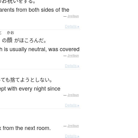
お祝い
の
をする。
parents from both sides of the
—
Jreibun
Details ▸
と
かお
顔
の
がほころんだ。
h is usually neutral, was covered
—
Jreibun
Details ▸
っても捨てようとしない。
pt with every night since
—
Jreibun
Details ▸
。
x from the next room.
—
Jreibun
Details ▸