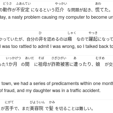
どうさ
ふあんてい
やっかい
あわ
動作
不安定
厄介
慌てた
の
が
になるという
な問題が起き、
。
day, a nasty problem causing my computer to become un
ひ
しゃく
やっき
非
癪
躍起
かっていたが、自分の
を認めるのは
なので
になっ
 was too rattled to admit I was wrong, so I talked back to 
いっかげつ
あいだ
そぼ
さぎひがい
あ
むすめ
1か月
間
祖母
詐欺被害
遭ったり
娘
った
の
に
が
に
、
が交
town, we had a series of predicaments within one month 
 fraud, and my daughter was in a traffic accident.
にがて
びよういん
かみ
苦手
美容院
髪
とが
で、まだ
で
を切ることは難しい。