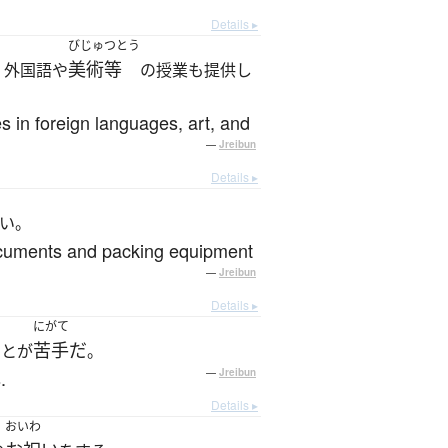
Details ▸
びじゅつとう
美術等
、外国語や
の授業も提供し
s in foreign languages, art, and
—
Jreibun
Details ▸
い。
documents and packing equipment
—
Jreibun
Details ▸
にがて
苦手だ
ことが
。
.
—
Jreibun
Details ▸
おいわ