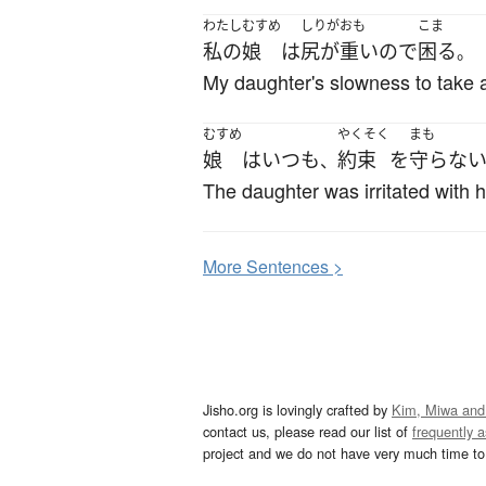
わたし
むすめ
しりがおも
こま
私の
娘
は
尻が重い
ので
困る
。
My daughter's slowness to take a
むすめ
やくそく
まも
娘
は
いつも
約束
を
守らな
、
The daughter was irritated with
More
S
entences >
Jisho.org is lovingly crafted by
Kim, Miwa and
contact us, please read our list of
frequently 
project and we do not have very much time to 