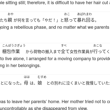
itting still; therefore, it is difficult to have her hair cut 
おや
おこ
あばれまわ
親
怒って
暴れ回る
たち
が何を言っても「やだ！」と
。
oing a rebellious phase, and no matter what we parents 
こんぽうさぎょう
すべ
おこな
梱包作業
全て
行って
、
から荷物の搬入まで
女性作業員が
 to live alone, I arranged for a moving company to provi
ng in her belongings.
はは
むすめ
母
娘
ことになった。
は、
との別れに泣くまいと我慢していた
s to leave her parents’ home. Her mother tried not to 
w uncontrollably as she disappeared from view.