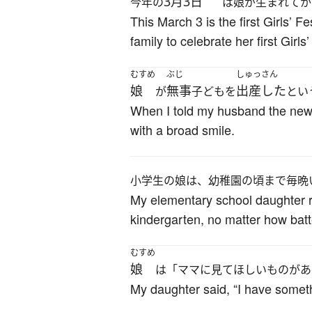
3月3日
今年の
は娘が生まれてか
This March 3 is the first Girls’ F
family to celebrate her first Girls’
むすめ
ぶじ
しゅっさん
娘
無事
出産した
が
子どもを
とい
When I told my husband the news 
with a broad smile.
小学生の娘は、幼稚園の頃まで毎晩
My elementary school daughter re
kindergarten, no matter how batte
むすめ
娘
は「ママに見てほしいものがあ
My daughter said, “I have someth