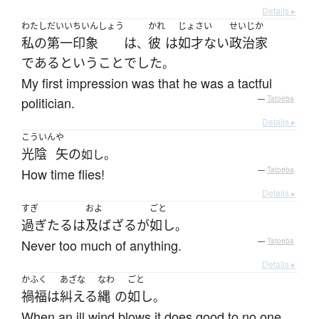
Details ▸
わたし
だいいちいんしょう
かれ
じょさい
せいじか
私の
第一印象
は
彼
は
如才ない
政治家
、
である
と
いう
こと
でした
。
My first impression was that he was a tactful
politician.
—
Tatoeba
Details ▸
こういん
や
光陰
矢
の
如し。
How time flies!
—
Tatoeba
Details ▸
すぎ
およ
ごと
過ぎたる
は
及ばざる
が
如し
。
Never too much of anything.
—
Tatoeba
Details ▸
かふく
あざな
なわ
ごと
禍福
は
糾える
縄
の
如し
。
When an ill wind blows it does good to no one.