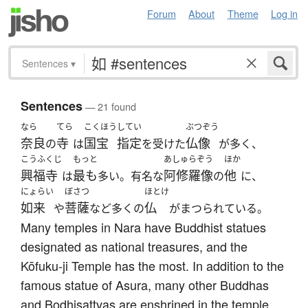
Forum
About
Theme
Log in
Sentences
▾
Sentences
— 21 found
なら
てら
こくほう
してい
ぶつぞう
奈良
寺
国宝
指定
仏像
の
は
を受けた
が多く、
こうふくじ
もっと
あしゅらぞう
ほか
興福寺
最も
阿修羅像
他
は
多い。有名な
の
に、
にょらい
ぼさつ
ほとけ
如来
菩薩
仏
や
など多くの
がまつられている。
Many temples in Nara have Buddhist statues
designated as national treasures, and the
Kōfuku-ji Temple has the most. In addition to the
famous statue of Asura, many other Buddhas
and Bodhisattvas are enshrined in the temple.