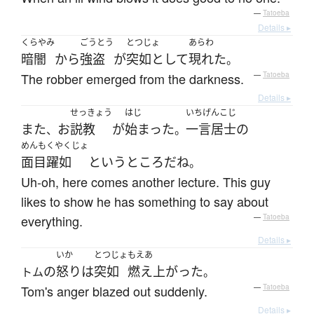
—
Tatoeba
Details ▸
くらやみ
ごうとう
とつじょ
あらわ
暗闇
から
強盗
が
突如として
現れた
。
The robber emerged from the darkness.
—
Tatoeba
Details ▸
せっきょう
はじ
いちげんこじ
また
お
説教
が
始まった
一言居士
の
、
。
めんもくやくじょ
面目躍如
というところ
だ
ね
。
Uh-oh, here comes another lecture. This guy
likes to show he has something to say about
everything.
—
Tatoeba
Details ▸
いか
とつじょ
もえあ
の
怒り
は
突如
燃え上がった
トム
。
Tom's anger blazed out suddenly.
—
Tatoeba
Details ▸