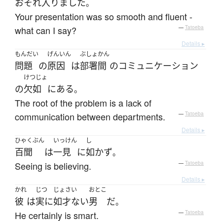
おそれ入りました
。
Your presentation was so smooth and fluent -
what can I say?
—
Tatoeba
Details ▸
もんだい
げんいん
ぶしょ
かん
問題
の
原因
は
部署
間
の
コミュニケーション
けつじょ
の
欠如
に
ある
。
The root of the problem is a lack of
communication between departments.
—
Tatoeba
Details ▸
ひゃくぶん
いっけん
し
百聞
は
一見
に
如かず
。
Seeing is believing.
—
Tatoeba
Details ▸
かれ
じつ
じょさい
おとこ
彼
は
実に
如才ない
男
だ
。
He certainly is smart.
—
Tatoeba