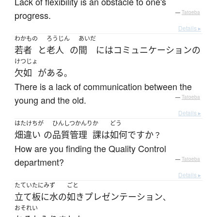
Lack of flexibility is an obstacle to one's
progress.
—
Tatoeba
Details ▸
わかもの
ろうじん
あいだ
若者
と
老人
の
間
には
コミュニケーション
の
けつじょ
欠如
が
ある
。
There is a lack of communication between the
young and the old.
—
Tatoeba
Details ▸
はたけちが
ひんしつかんり
か
どう
畑違い
の
品質管理
課
は
如何
ですか
？
How are you finding the Quality Control
department?
—
Tatoeba
Details ▸
たていたにみず
ごと
立て板に水
の
如き
プレゼンテーション
、
おそれい