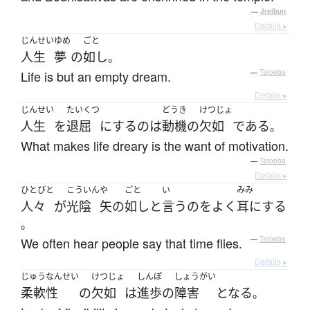
—
Jreibun
Details ▸
じんせい
ゆめ
ごと
人生
夢
の
如し
。
Life is but an empty dream.
—
Tatoeba
Details ▸
じんせい
たいくつ
どうき
けつじょ
人生
を
退屈
に
する
の
は
動機
の
欠如
である
。
What makes life dreary is the want of motivation.
—
Tatoeba
Details ▸
ひとびと
こういん
や
ごと
い
みみ
人々
が
光陰
矢
の
如し
と
言う
の
を
よく
耳にする
。
We often hear people say that time flies.
—
Tatoeba
Details ▸
じゅうなんせい
けつじょ
しんぽ
しょうがい
柔軟性
の
欠如
は
進歩
の
障害
となる
。