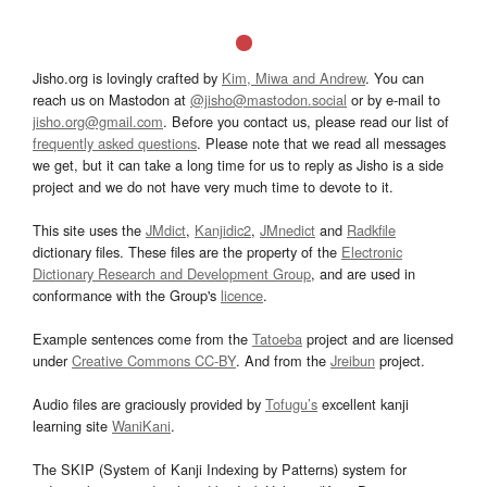
Jisho.org is lovingly crafted by
Kim, Miwa and Andrew
. You can
reach us on Mastodon at
@jisho@mastodon.social
or by e-mail to
jisho.org@gmail.com
. Before you contact us, please read our list of
frequently asked questions
. Please note that we read all messages
we get, but it can take a long time for us to reply as Jisho is a side
project and we do not have very much time to devote to it.
This site uses the
JMdict
,
Kanjidic2
,
JMnedict
and
Radkfile
dictionary files. These files are the property of the
Electronic
Dictionary Research and Development Group
, and are used in
conformance with the Group's
licence
.
Example sentences come from the
Tatoeba
project and are licensed
under
Creative Commons CC-BY
. And from the
Jreibun
project.
Audio files are graciously provided by
Tofugu’s
excellent kanji
learning site
WaniKani
.
The SKIP (System of Kanji Indexing by Patterns) system for