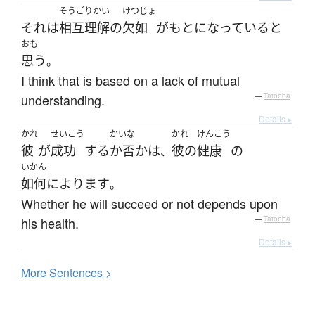
そうご
りかい
けつじょ
それ
は
相互
理解
の
欠如
が
もと
になっている
と
おも
思う
。
I think that is based on a lack of mutual
understanding.
—
Tatoeba
Details ▸
かれ
せいこう
かいな
かれ
けんこう
彼
が
成功
する
か否か
は
彼の
健康
の
、
いかん
如何によります
。
Whether he will succeed or not depends upon
his health.
—
Tatoeba
Details ▸
More
S
entences >