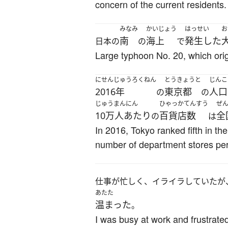
concern of the current residents.
みなみ
かいじょう
はっせい
お
南
海上
発生した
日本の
の
で
Large typhoon No. 20, which orig
にせんじゅうろくねん
とうきょうと
じんこ
2016年
東京都
人口
の
の
じゅうまんにん
ひゃっかてんすう
ぜ
10万人あたり
百貨店数
全
の
は
In 2016, Tokyo ranked fifth in th
number of department stores per
仕事が忙しく、イライラしていたが
あたた
温まった
。
I was busy at work and frustrated