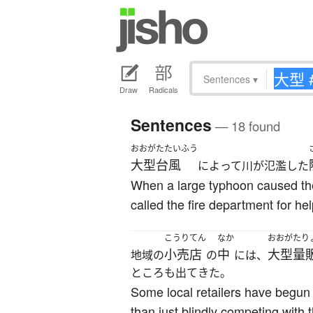
Sentences
▾
Draw
Radicals
Sentences
— 18 found
おおがたたいふう
大型台風
によって川が氾濫した
When a large typhoon caused the 
called the fire department for hel
こうりてん
なか
おおがたり
小売店
中
大型量
地域の
の
には、
ところも出てきた。
Some local retailers have begun 
than just blindly competing with 