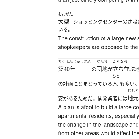
おおがた
大型
ショッピングセンターの建設
いる。
The construction of a large new s
shopkeepers are opposed to the
ちくよんじゅうねん
だんち
たちなら
築40年
団地
立ち並ぶ
の
が
ひと
人
の計画にとまどっている
も多い
じもと
地元
安があるためだ。開発業者には
A plan is afoot to build a large 
apartments’ residents, especiall
the change in the landscape and 
from other areas would affect th