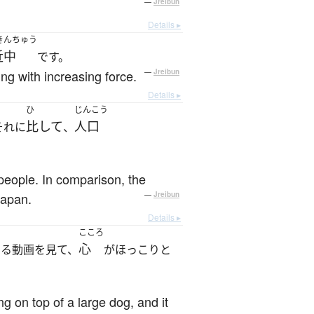
—
Jreibun
Details ▸
きんちゅう
近中
です。
ng with increasing force.
—
Jreibun
Details ▸
ひ
じんこう
比して
人口
それに
、
 people. In comparison, the
Japan.
—
Jreibun
Details ▸
こころ
心
いる動画を見て、
がほっこりと
ng on top of a large dog, and it