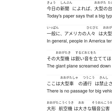
きょう
しんぶん
おおがた
た
今日
の
新聞
によれば
大型の
、
Today's paper says that a big ty
いっぱん
ひとびと
おおが
一般に
アメリカ
の
人々
は
大型
、
In general, people in America ten
おおがたき
するど
おとをた
その
大型機
は
鋭い
音を立てて
ほ
The giant plane screamed down in
おおがたしゃ
つうこう
きんし
ここ
は
大型車
の
通行
は
禁止
There is no passage for big vehi
おおがた
こうくうき
おお
そうおんこう
大形
航空機
は
大きな
騒音公害