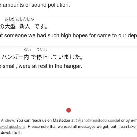
e amounts of sound pollution.
おおがた
しんじん
の
大型
新人
です
。
e that someone we had such high hopes for came to our de
ない
ていし
ハンガー
内
で
停止
していました
、
。
 small, were at rest in the hangar.
 Andrew
. You can reach us on Mastodon at
@jisho@mastodon.social
or by e-m
asked questions
. Please note that we read all messages we get, but it can take a
devote to it.