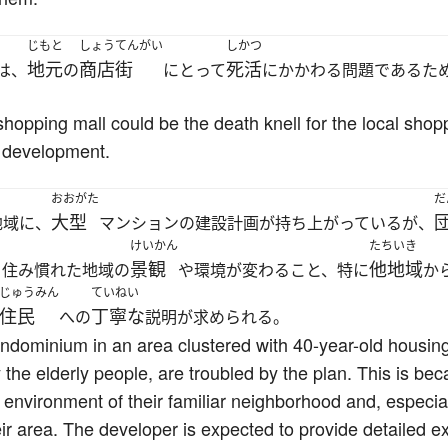
じもと
しょうてんがい
しかつ
地元
商店街
死活
は、
の
にとって
にかかわる問題であるた
hopping mall could be the death knell for the local shopp
 development.
おおがた
だ
大型
地域に、
マンションの建設計画が持ち上がっているが、
けいかん
たちいき
景観
他地域
。住み慣れた地域の
や環境が変わること、特に
か
じゅうみん
ていねい
住民
丁寧な
への
説明が求められる。
condominium in an area clustered with 40-year-old housing
y the elderly people, are troubled by the plan. This is b
environment of their familiar neighborhood and, especiall
eir area. The developer is expected to provide detailed 