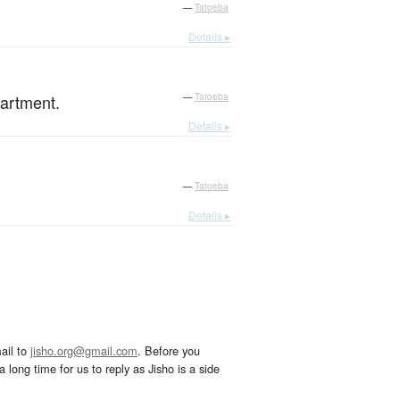
—
Tatoeba
Details ▸
partment.
—
Tatoeba
Details ▸
—
Tatoeba
Details ▸
ail to
jisho.org@gmail.com
. Before you
 long time for us to reply as Jisho is a side