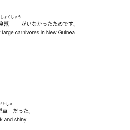
くしょくじゅう
食獣
が
いなかった
ため
です
。
y large carnivores in New Guinea.
。
がたしゃ
型車
だった
。
k and shiny.