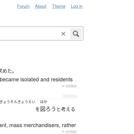
Forum
About
Theme
Log in
求めた。
r became isolated and residents
—
Jreibun
Details ▸
/きょうそんきょうえい
はか
図ろう
を
と考える
iant, mass merchandisers, rather
—
Jreibun