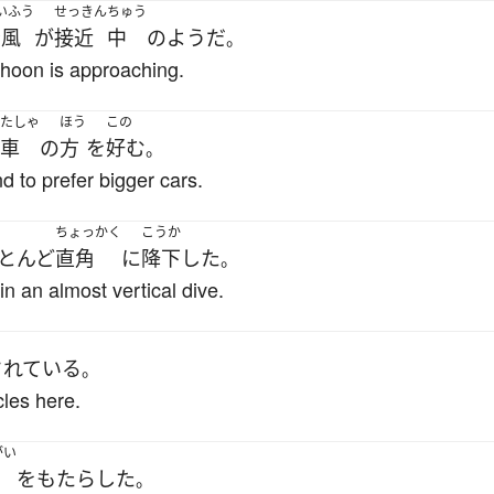
いふう
せっきん
ちゅう
台風
が
接近
中
の
ようだ
。
phoon is approaching.
たしゃ
ほう
この
車
の
方
を
好む
。
d to prefer bigger cars.
ちょっかく
こうか
とんど
直角
に
降下
した
。
 an almost vertical dive.
されている
。
cles here.
がい
を
もたらした
。