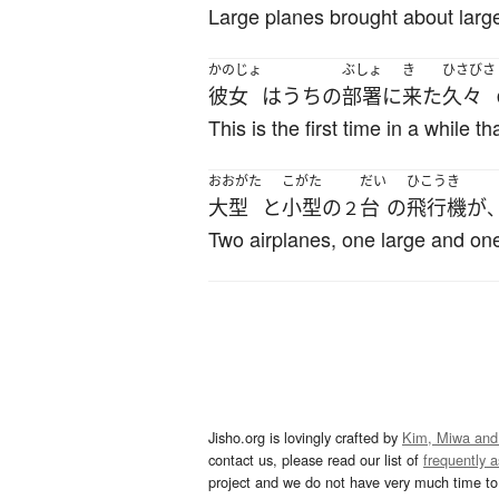
Large planes brought about larg
かのじょ
ぶしょ
き
ひさびさ
彼女
は
うちの
部署
に
来た
久々
This is the first time in a whil
おおがた
こがた
だい
ひこうき
大型
と
小型の
台
の
飛行機
が
２
Two airplanes, one large and one
Jisho.org is lovingly crafted by
Kim, Miwa and
contact us, please read our list of
frequently 
project and we do not have very much time to 