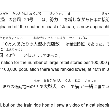
おがた
たいふう
にじゅうごう
せいりょく
ま
せっ
大型
台風
20号
勢力
増しながら
接
の
は、
を
日本に
inated off the southern coast of Japan, is now approachi
う
じゅうまんにん
おおがたこうりてんすう
ぜんこくごい
10万人あたり
大型小売店数
全国5位
の
は
であった。
んこく
よんじゅうい
国
40位
と低いほうであった。
e nation for the number of large retail stores per 100,000
 100,000 population there was ranked lower, at 40th in 
なか
おおがたけん
うえ
ねこ
いっしょ
中
大型犬
上
猫
一緒に
、帰りの通勤電車の
で
の
で
が
寝て
, but on the train ride home I saw a video of a cat sleepi