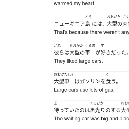
warmed my heart.
とう
おおがた
に
ニューギニア
島
には
大型の
肉
、
That's because there weren't an
かれ
おおがた
くるま
す
彼ら
は
大型の
車
が
好き
だった
They liked large cars.
おおがたしゃ
く
大型車
は
ガソリン
を
食う
。
Large cars use lots of gas.
ま
くろびか
おお
待っていた
の
は
黒光り
の
する
大
The waiting car was big and blac