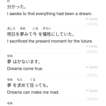
わ
分かった
。
I awoke to find everything had been a dream.
—
Tatoeba
Details ▸
あした
ゆめ
いま
ぎせい
明日
を
夢みて
今
を
犠牲
に
していた
。
I sacrificed the present moment for the future.
—
Tatoeba
Details ▸
ゆめ
夢
は
かないます
。
Dreams come true.
—
Tatoeba
Details ▸
ゆめ
もと
くる
夢
を
求めて
狂って
も
。
Dreams can make me mad.
—
Tatoeba
Details ▸
ゆめ