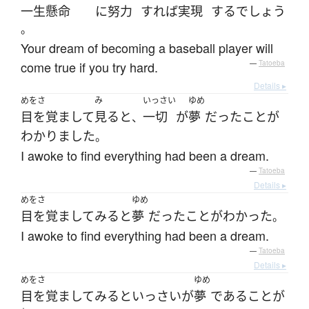
一生懸命
に
努力
すれば
実現
する
でしょう
。
Your dream of becoming a baseball player will
come true if you try hard.
—
Tatoeba
Details ▸
めをさ
み
いっさい
ゆめ
目を覚まして
見る
と
一切
が
夢
だった
こと
が
、
わかりました
。
I awoke to find everything had been a dream.
—
Tatoeba
Details ▸
めをさ
ゆめ
目を覚まして
みる
と
夢
だった
こと
が
わかった
。
I awoke to find everything had been a dream.
—
Tatoeba
Details ▸
めをさ
ゆめ
目を覚まして
みる
と
いっさい
が
夢
である
こと
が