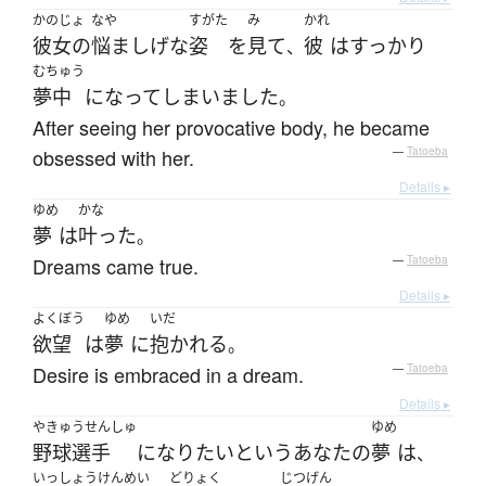
かのじょ
なや
すがた
み
かれ
彼女の
悩ましげな
姿
を
見て
彼
は
すっかり
、
むちゅう
夢中
になって
しまいました
。
After seeing her provocative body, he became
obsessed with her.
—
Tatoeba
Details ▸
ゆめ
かな
夢
は
叶った
。
Dreams came true.
—
Tatoeba
Details ▸
よくぼう
ゆめ
いだ
欲望
は
夢
に
抱かれる
。
Desire is embraced in a dream.
—
Tatoeba
Details ▸
やきゅうせんしゅ
ゆめ
野球選手
になり
たい
という
あなた
の
夢
は
、
いっしょうけんめい
どりょく
じつげん