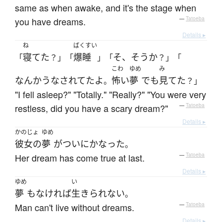
same as when awake, and it's the stage when
you have dreams.
—
Tatoeba
Details ▸
ね
ばくすい
寝てた
爆睡
そ、そうか
「
？」「
」「
？」「
こわ
ゆめ
み
なんか
うなされてた
よ
怖い
夢
でも
見てた
。
？」
"I fell asleep?" "Totally." "Really?" "You were very
restless, did you have a scary dream?"
—
Tatoeba
Details ▸
かのじょ
ゆめ
彼女の
夢
が
ついに
かなった
。
Her dream has come true at last.
—
Tatoeba
Details ▸
ゆめ
い
夢
も
なければ
生きられない
。
Man can't live without dreams.
—
Tatoeba
Details ▸