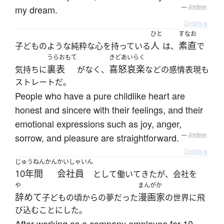
my dream.
—
Jreibun
Details ▸
ひと
すなお
人
素直
子どものような純粋な心を持っている
は、
で
うらおもて
きどあいらく
裏表
喜怒哀楽
気持ちに
がなく、
などの感情表現も
ストレートだ。
People who have a pure childlike heart are
honest and sincere with their feelings, and their
emotional expressions such as joy, anger,
sorrow, and pleasure are straightforward.
—
Jreibun
Details ▸
じゅうねんかん
かいしゃいん
10年間
会社員
として働いてきたが、会社を
や
まんがか
辞めて
漫画家
子どもの頃からの夢だった
の世界に飛
び込むことにした。
After working as a company employee for 10