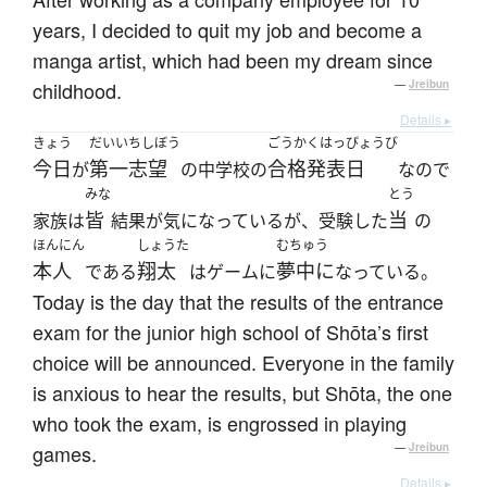
years, I decided to quit my job and become a
manga artist, which had been my dream since
childhood.
—
Jreibun
Details ▸
きょう
だいいちしぼう
ごうかくはっぴょうび
今日
第一志望
合格発表日
が
の中学校の
なので
みな
とう
皆
当
家族は
結果が気になっているが、受験した
の
ほんにん
しょうた
むちゅう
本人
翔太
夢中に
である
はゲームに
なっている。
Today is the day that the results of the entrance
exam for the junior high school of Shōta’s first
choice will be announced. Everyone in the family
is anxious to hear the results, but Shōta, the one
who took the exam, is engrossed in playing
games.
—
Jreibun
Details ▸