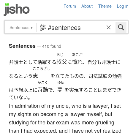
Forum
About
Theme
Log in
Sentences
▾
Sentences
— 410 found
おじ
あこが
叔父
憧れ
弁護士として活躍する
に
、自分も弁護士に
こころざし
志
なるという
を立てたものの、司法試験の勉強
かこく
ゆめ
苛酷
夢
は予想以上に
で、
を実現することはまだでき
ていない。
In admiration of my uncle, who is a lawyer, I set
my sights on becoming a lawyer myself, but
studying for the bar exam was more grueling
than I had expected, and I have not yet realized