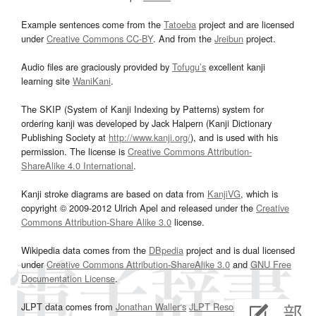
Example sentences come from the
Tatoeba
project and are licensed
under
Creative Commons CC-BY
. And from the
Jreibun
project.
Audio files are graciously provided by
Tofugu’s
excellent kanji
learning site
WaniKani
.
The SKIP (System of Kanji Indexing by Patterns) system for
ordering kanji was developed by Jack Halpern (Kanji Dictionary
Publishing Society at
http://www.kanji.org/
), and is used with his
permission. The license is
Creative Commons Attribution-
ShareAlike 4.0 International
.
Kanji stroke diagrams are based on data from
KanjiVG
, which is
copyright © 2009-2012 Ulrich Apel and released under the
Creative
Commons Attribution-Share Alike 3.0
license.
Wikipedia data comes from the
DBpedia
project and is dual licensed
under
Creative Commons Attribution-ShareAlike 3.0
and
GNU Free
Documentation License
.
JLPT data comes from
Jonathan Waller‘s
JLPT Resources
page.