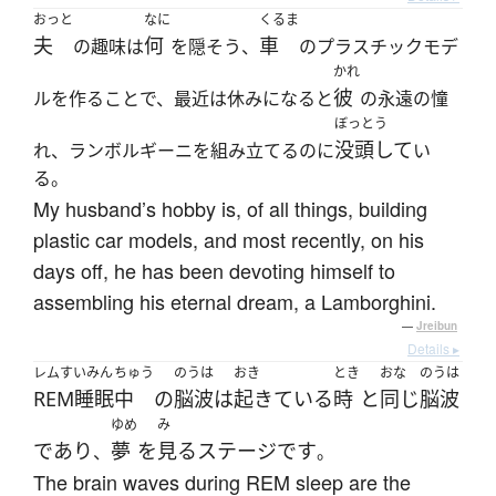
おっと
なに
くるま
夫
何
車
の趣味は
を隠そう、
のプラスチックモデ
かれ
彼
ルを作ることで、最近は休みになると
の永遠の憧
ぼっとう
没頭して
れ、ランボルギーニを組み立てるのに
い
る。
My husband’s hobby is, of all things, building
plastic car models, and most recently, on his
days off, he has been devoting himself to
assembling his eternal dream, a Lamborghini.
—
Jreibun
Details ▸
レムすいみん
ちゅう
のうは
おき
とき
おな
のうは
REM睡眠
中
の
脳波
は
起きている
時
と
同じ
脳波
ゆめ
み
であり
夢
を
見る
ステージ
です
、
。
The brain waves during REM sleep are the