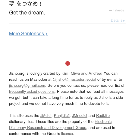
夢
を
つかめ
！
Get the dream.
—
Tatoeba
Details ▸
More
S
entences >
Jisho.org is lovingly crafted by
Kim, Miwa and Andrew
. You can
reach us on Mastodon at
@jisho@mastodon.social
or by e-mail to
jisho.org@gmail.com
. Before you contact us, please read our list of
frequently asked questions
. Please note that we read all messages
we get, but it can take a long time for us to reply as Jisho is a side
project and we do not have very much time to devote to it.
This site uses the
JMdict
,
Kanjidic2
,
JMnedict
and
Radkfile
dictionary files. These files are the property of the
Electronic
Dictionary Research and Development Group
, and are used in
conformance with the Group's
licence
.