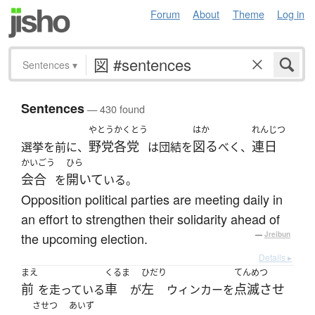
Forum
About
Theme
Log in
Sentences
▾
Sentences
— 430 found
やとう
かくとう
はか
れんじつ
野党
各党
図る
連日
選挙を前に、
は団結を
べく、
かいごう
ひら
会合
開いて
を
いる。
Opposition political parties are meeting daily in
an effort to strengthen their solidarity ahead of
the upcoming election.
—
Jreibun
Details ▸
まえ
くるま
ひだり
てんめつ
前
車
左
点滅させ
を走っている
が
ウィンカーを
させつ
あいず