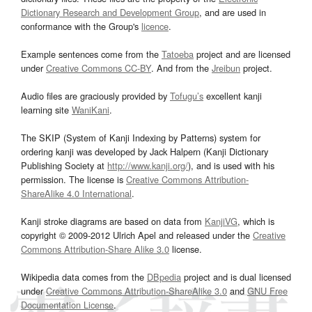
Dictionary Research and Development Group
, and are used in
conformance with the Group's
licence
.
Example sentences come from the
Tatoeba
project and are licensed
under
Creative Commons CC-BY
. And from the
Jreibun
project.
Audio files are graciously provided by
Tofugu’s
excellent kanji
learning site
WaniKani
.
The SKIP (System of Kanji Indexing by Patterns) system for
ordering kanji was developed by Jack Halpern (Kanji Dictionary
Publishing Society at
http://www.kanji.org/
), and is used with his
permission. The license is
Creative Commons Attribution-
ShareAlike 4.0 International
.
Kanji stroke diagrams are based on data from
KanjiVG
, which is
copyright © 2009-2012 Ulrich Apel and released under the
Creative
Commons Attribution-Share Alike 3.0
license.
Wikipedia data comes from the
DBpedia
project and is dual licensed
under
Creative Commons Attribution-ShareAlike 3.0
and
GNU Free
Documentation License
.