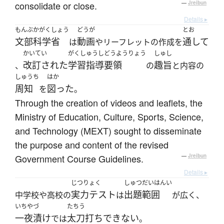
consolidate or close.
—
Jreibun
Details ▸
もんぶかがくしょう
どうが
とお
文部科学省
動画
通して
は
やリーフレットの作成を
かいてい
がくしゅうしどうようりょう
しゅし
改訂された
学習指導要領
趣旨
、
の
と内容の
しゅうち
はか
周知
図った
を
。
Through the creation of videos and leaflets, the
Ministry of Education, Culture, Sports, Science,
and Technology (MEXT) sought to disseminate
the purpose and content of the revised
Government Course Guidelines.
—
Jreibun
Details ▸
じつりょく
しゅつだいはんい
実力テスト
出題範囲
中学校や高校の
は
が広く、
いちやづ
たちう
一夜漬け
太刀打ちできない
では
。