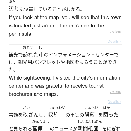
あた
辺り
に位置していることがわかる。
If you look at the map, you will see that this town
is located just around the entrance to the
peninsula.
—
Jreibun
Details ▸
おとず
し
訪れた
市
観光で
のインフォメーション・センターで
は、観光用パンフレットや地図をもらうことができ
た。
While sightseeing, I visited the city’s information
center and was grateful to receive tourist
brochures and maps.
—
Jreibun
Details ▸
かい
しゅうわい
いんぺい
はか
改ざん
収賄
隠蔽
図った
書類を
し、
の事実の
を
かんりょう
しんぶんしめん
官僚
新聞紙面
と見られる
のニュースが
をにぎわ