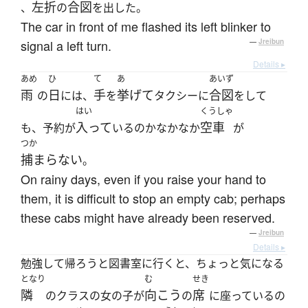
左折
合図
、
の
を出した。
The car in front of me flashed its left blinker to
signal a left turn.
—
Jreibun
Details ▸
あめ
ひ
て
あ
あいず
雨
日
手
挙げて
合図
の
には、
を
タクシーに
をして
はい
くうしゃ
入って
空車
も、予約が
いるのかなかなか
が
つか
捕まらない
。
On rainy days, even if you raise your hand to
them, it is difficult to stop an empty cab; perhaps
these cabs might have already been reserved.
—
Jreibun
Details ▸
勉強して帰ろうと図書室に行くと、ちょっと気になる
となり
む
せき
隣
向こう
席
のクラスの女の子が
の
に座っているの