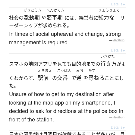
Details ▸
げきどうき
へんかくき
きょうりょく
激動期
変革期
強力な
社会の
や
には、経営者に
リ
ーダーシップが求められる。
In times of social upheaval and change, strong
management is required.
—
Jreibun
Details ▸
いきかた
行き方
スマホの地図アプリを見ても目的地までの
がよ
えきまえ
こうばん
みち
たず
駅前
交番
道
尋ねる
くわからず、
の
で
を
ことにし
た。
Unsure of how to get to my destination after
looking at the map app on my smartphone, I
decided to ask for directions at the police box in
front of the station.
—
Jreibun
Details ▸
日本の図書館は月曜日が休館であることが多いが、月