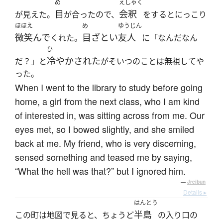
め
えしゃく
目
会釈
が見えた。
が合ったので、
をするとにっこり
ほほえ
め
ゆうじん
微笑んで
目ざとい
友人
くれた。
に「なんだなん
ひ
冷やかされた
だ？」と
がそいつのことは無視してや
った。
When I went to the library to study before going
home, a girl from the next class, who I am kind
of interested in, was sitting across from me. Our
eyes met, so I bowed slightly, and she smiled
back at me. My friend, who is very discerning,
sensed something and teased me by saying,
“What the hell was that?” but I ignored him.
—
Jreibun
Details ▸
はんとう
半島
この町は地図で見ると、ちょうど
の入り口の