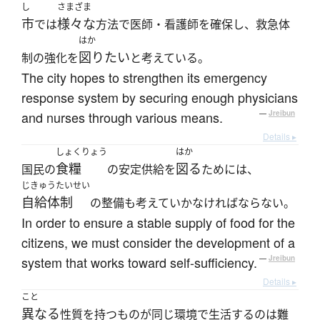
し
さまざま
市
様々な
では
方法で医師・看護師を確保し、救急体
はか
図りたい
制の強化を
と考えている。
The city hopes to strengthen its emergency
response system by securing enough physicians
and nurses through various means.
—
Jreibun
Details ▸
しょくりょう
はか
食糧
図る
国民の
の安定供給を
ためには、
じきゅうたいせい
自給体制
の整備も考えていかなければならない。
In order to ensure a stable supply of food for the
citizens, we must consider the development of a
system that works toward self-sufficiency.
—
Jreibun
Details ▸
こと
異なる
性質を持つものが同じ環境で生活するのは難