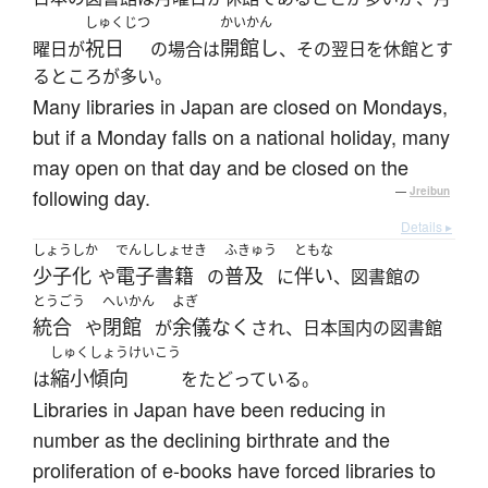
しゅくじつ
かいかん
祝日
開館し
曜日が
の場合は
、その翌日を休館とす
るところが多い。
Many libraries in Japan are closed on Mondays,
but if a Monday falls on a national holiday, many
may open on that day and be closed on the
following day.
—
Jreibun
Details ▸
しょうしか
でんししょせき
ふきゅう
ともな
少子化
電子書籍
普及
伴い
や
の
に
、図書館の
とうごう
へいかん
よぎ
統合
閉館
余儀なく
や
が
され、日本国内の図書館
しゅくしょうけいこう
縮小傾向
は
をたどっている。
Libraries in Japan have been reducing in
number as the declining birthrate and the
proliferation of e-books have forced libraries to