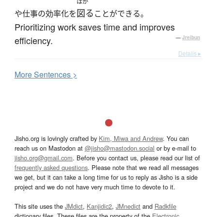
はか
図る
や仕事の効率化を
ことができる。
Prioritizing work saves time and improves
efficiency.
—
Jreibun
Details ▸
More
S
entences >
Jisho.org is lovingly crafted by
Kim, Miwa and Andrew
. You can
reach us on Mastodon at
@jisho@mastodon.social
or by e-mail to
jisho.org@gmail.com
. Before you contact us, please read our list of
frequently asked questions
. Please note that we read all messages
we get, but it can take a long time for us to reply as Jisho is a side
project and we do not have very much time to devote to it.
This site uses the
JMdict
,
Kanjidic2
,
JMnedict
and
Radkfile
dictionary files. These files are the property of the
Electronic