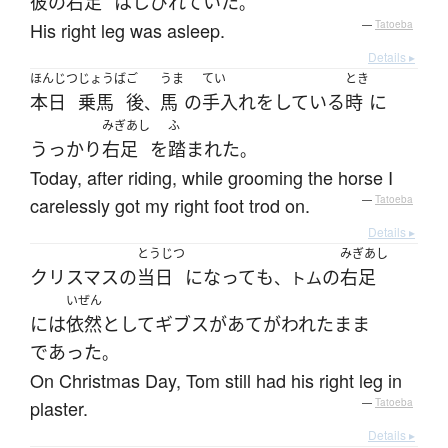
彼の
右足
は
しびれていた
。
His right leg was asleep.
—
Tatoeba
Details ▸
ほんじつ
じょうば
ご
うま
てい
とき
本日
乗馬
後
馬
の
手入れ
を
している
時
に
、
みぎあし
ふ
うっかり
右足
を
踏まれた
。
Today, after riding, while grooming the horse I
carelessly got my right foot trod on.
—
Tatoeba
Details ▸
とうじつ
みぎあし
クリスマス
の
当日
になって
も
の
右足
、トム
いぜん
には
依然として
ギブス
が
あてがわれた
まま
であった
。
On Christmas Day, Tom still had his right leg in
plaster.
—
Tatoeba
Details ▸