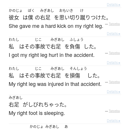
Details ▸
かのじょ
ぼく
みぎあし
おもいき
け
彼女
は
僕
の
右足
を
思い切り
蹴りつけた
。
She gave me a hard kick on my right leg.
—
Tatoeba
Details ▸
わたし
じこ
みぎあし
ふしょう
私
は
その
事故
で
右足
を
負傷
した
。
I got my right leg hurt in the accident.
—
Tatoeba
Details ▸
わたし
じこ
みぎあし
そんしょう
私
は
その
事故
で
右足
を
損傷
した
。
My right leg was injured in that accident.
—
Tatoeba
Details ▸
みぎあし
右足
が
しびれ
ちゃった
。
My right foot is sleeping.
—
Tatoeba
Details ▸
かのじょ
みぎあし
あ