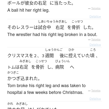
ボール
が
彼女の
右足
に
当たった
。
A ball hit her right leg.
—
Tatoeba
Details ▸
しあい
ちゅう
みぎあし
こっせつ
その
レスラー
は
試合
中
右足
を
骨折
した
。
The wrestler had his right leg broken in a bout.
—
Tatoeba
Details ▸
しゅうかん
ご
ひか
ころ
クリスマス
を
週間
後
に
控えていた
頃
２、３
、
みぎあし
こっせつ
びょういん
は
右足
を
骨折
し
病院
へ
トム
、
かつぎこ
かつぎ込まれた
。
Tom broke his right leg and was taken to
hospital a few weeks before Christmas.
—
Tatoeba
Details ▸
かれ
みぎあし