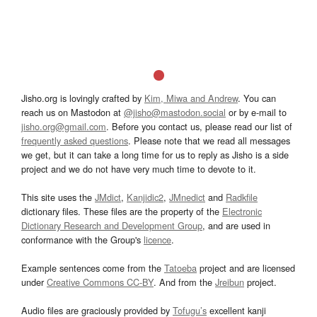
Jisho.org is lovingly crafted by
Kim, Miwa and Andrew
. You can
reach us on Mastodon at
@jisho@mastodon.social
or by e-mail to
jisho.org@gmail.com
. Before you contact us, please read our list of
frequently asked questions
. Please note that we read all messages
we get, but it can take a long time for us to reply as Jisho is a side
project and we do not have very much time to devote to it.
This site uses the
JMdict
,
Kanjidic2
,
JMnedict
and
Radkfile
dictionary files. These files are the property of the
Electronic
Dictionary Research and Development Group
, and are used in
conformance with the Group's
licence
.
Example sentences come from the
Tatoeba
project and are licensed
under
Creative Commons CC-BY
. And from the
Jreibun
project.
Audio files are graciously provided by
Tofugu’s
excellent kanji