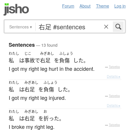
Forum
About
Theme
Log in
Sentences
▾
Sentences
— 13 found
わたし
じこ
みぎあし
ふしょう
私
は
事故
で
右足
を
負傷
した
。
I got my right leg hurt in the accident.
—
Tatoeba
Details ▸
わたし
みぎあし
ふしょう
私
は
右足
を
負傷
した
。
I got my right leg injured.
—
Tatoeba
Details ▸
わたし
みぎあし
お
私
は
右足
を
折った
。
I broke my right leg.
—
Tatoeba