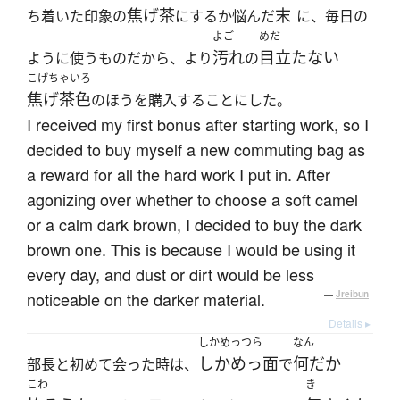
焦げ茶
末
ち着いた印象の
にするか悩んだ
に、毎日の
よご
めだ
汚れ
目立たない
ように使うものだから、より
の
こげちゃいろ
焦げ茶色
のほうを購入することにした。
I received my first bonus after starting work, so I
decided to buy myself a new commuting bag as
a reward for all the hard work I put in. After
agonizing over whether to choose a soft camel
or a calm dark brown, I decided to buy the dark
brown one. This is because I would be using it
every day, and dust or dirt would be less
noticeable on the darker material.
—
Jreibun
Details ▸
しかめっつら
なん
しかめっ面
何だか
部長と初めて会った時は、
で
こわ
き