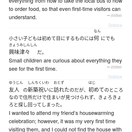
everything from how to take the local bus to how
to order food, so that even first-time visitors can
understand.
—
Jreibun
Details ▸
なん
何
小さい子どもは初めて目にするものには
にでも
きょうみしんしん
興味津々
だ。
Small children are curious about everything they
see for the first time.
—
Jreibun
Details ▸
ゆうじん
しんちくいわ
おとず
はじ
友人
新築祝い
訪れた
初めて
の
に
のだが、
のところ
なので住所だけで住まいが見つけられず、きょろきょ
ろと探し回ってしまった。
I wanted to attend my friend’s housewarming
celebration; however, it was my very first time
visiting them, and I could not find the house with