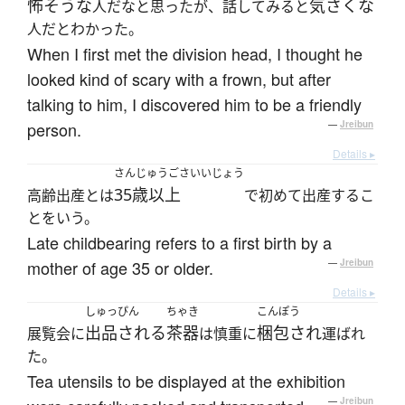
怖そうな
気さくな
人だなと思ったが、話してみると
人だとわかった。
When I first met the division head, I thought he
looked kind of scary with a frown, but after
talking to him, I discovered him to be a friendly
person.
—
Jreibun
Details ▸
さんじゅうごさいいじょう
35歳以上
高齢出産とは
で初めて出産するこ
とをいう。
Late childbearing refers to a first birth by a
mother of age 35 or older.
—
Jreibun
Details ▸
しゅっぴん
ちゃき
こんぽう
出品される
茶器
梱包され
展覧会に
は慎重に
運ばれ
た。
Tea utensils to be displayed at the exhibition
—
Jreibun