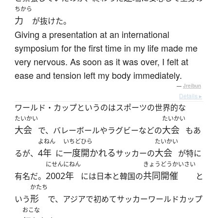
ちから
力
が抜けた。
Giving a presentation at an international
symposium for the first time in my life made me
very nervous. As soon as it was over, I felt at
ease and tension left my body immediately.
—
Jreibun
Details ▸
ワールド・カップというのはスポーツの世界的な
たいかい
たいかい
大会
大会
で、バレーボールやラグビーなどの
もあ
よねん
いちど
ひら
たいかい
4年
一度
開かれる
大会
るが、
に
サッカーの
が特に
にせんにねん
きょうどうかいさい
2002年
共同開催
有名だ。
には日本と韓国の
と
かたち
形
いう
で、アジアで初めてサッカーワールドカップ
おこな