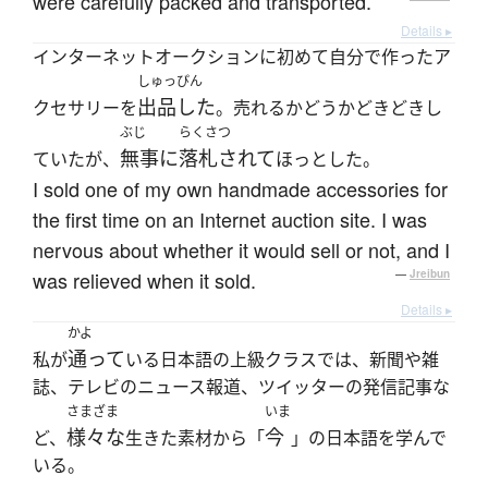
were carefully packed and transported.
Details ▸
インターネットオークションに初めて自分で作ったア
しゅっぴん
出品した
クセサリーを
。売れるかどうかどきどきし
ぶじ
らくさつ
無事に
落札されて
ていたが、
ほっとした。
I sold one of my own handmade accessories for
the first time on an Internet auction site. I was
nervous about whether it would sell or not, and I
was relieved when it sold.
—
Jreibun
Details ▸
かよ
通って
私が
いる日本語の上級クラスでは、新聞や雑
誌、テレビのニュース報道、ツイッターの発信記事な
さまざま
いま
様々な
今
ど、
生きた素材から「
」の日本語を学んで
いる。