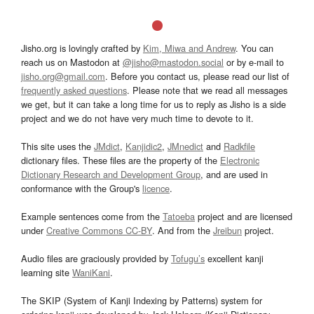
Jisho.org is lovingly crafted by
Kim, Miwa and Andrew
. You can
reach us on Mastodon at
@jisho@mastodon.social
or by e-mail to
jisho.org@gmail.com
. Before you contact us, please read our list of
frequently asked questions
. Please note that we read all messages
we get, but it can take a long time for us to reply as Jisho is a side
project and we do not have very much time to devote to it.
This site uses the
JMdict
,
Kanjidic2
,
JMnedict
and
Radkfile
dictionary files. These files are the property of the
Electronic
Dictionary Research and Development Group
, and are used in
conformance with the Group's
licence
.
Example sentences come from the
Tatoeba
project and are licensed
under
Creative Commons CC-BY
. And from the
Jreibun
project.
Audio files are graciously provided by
Tofugu’s
excellent kanji
learning site
WaniKani
.
The SKIP (System of Kanji Indexing by Patterns) system for