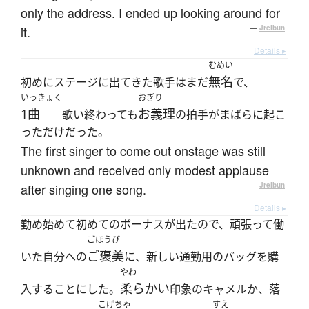
only the address. I ended up looking around for
it.
—
Jreibun
Details ▸
むめい
無名
初めにステージに出てきた歌手はまだ
で、
いっきょく
おぎり
1曲
お義理
歌い終わっても
の拍手がまばらに起こ
っただけだった。
The first singer to come out onstage was still
unknown and received only modest applause
after singing one song.
—
Jreibun
Details ▸
勤め始めて初めてのボーナスが出たので、頑張って働
ごほうび
ご褒美
いた自分への
に、新しい通勤用のバッグを購
やわ
柔らかい
入することにした。
印象のキャメルか、落
こげちゃ
すえ