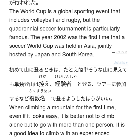
行われた
が
。
The World Cup is a global sporting event that
includes volleyball and rugby, but the
quadrennial soccer tournament is particularly
famous. The year 2002 was the first time that a
soccer World Cup was held in Asia, jointly
hosted by Japan and South Korea.
—
Jreibun
Details ▸
初めて山に登るときは、たとえ簡単そうな山に見えて
ひか
けいけんしゃ
控え
経験者
も単独登山は
、
と登る、ツアーに参加
ふくすうめい
複数名
するなど
で登るようしたほうがいい。
When climbing a mountain for the first time,
even if it looks easy, it is better not to climb
alone but to go with more than one person. It is
a good idea to climb with an experienced