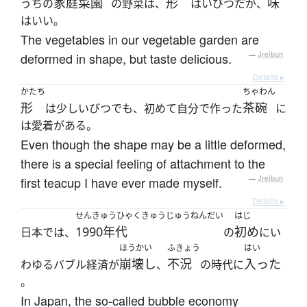
家庭菜園
形
味
うちの
の野菜は、
はいびつだが、
はいい。
The vegetables in our vegetable garden are
deformed in shape, but taste delicious.
—
Jreibun
Details ▸
かたち
ちゃわん
形
茶碗
は少しいびつでも、初めて自分で作った
に
は愛着がある。
Even though the shape may be a little deformed,
there is a special feeling of attachment to the
first teacup I have ever made myself.
—
Jreibun
Details ▸
せんきゅうひゃくきゅうじゅうねんだい
はじ
1990年代
初め
日本では、
の
にい
ほうかい
ふきょう
はい
崩壊し
不況
入った
わゆるバブル経済が
、
の時代に
。
In Japan, the so-called bubble economy