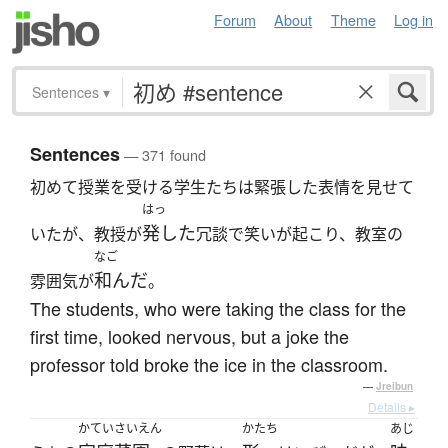
Forum
About
Theme
Log in
Sentences
▾
Sentences
— 371 found
初めて授業を受ける学生たちは緊張した表情を見せて
はっ
発した
いたが、教授が
冗談で笑いが起こり、教室の
なご
和んだ
雰囲気が
。
The students, who were taking the class for the
first time, looked nervous, but a joke the
professor told broke the ice in the classroom.
—
Jreibun
Details ▸
かていさいえん
かたち
あじ