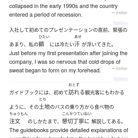
collapsed in the early 1990s and the country
entered a period of recession.
—
Jreibun
Details ▸
入社して初めてのプレゼンテーションの直前、緊張の
ひたい
あせ
額
汗
あまり、私の
には冷たい
が浮いてきた。
Just before my first presentation after joining the
company, I was so nervous that cold drops of
sweat began to form on my forehead.
—
Jreibun
Details ▸
おとず
訪れる
ガイドブックには、初めて
観光客にもわかる
とち
土地
ように、その
のバスの乗り方から食べ物の
ちゅうもん
こんせつていねい
注文
懇切丁寧に
のしかたまで、
解説してある。
The guidebooks provide detailed explanations of