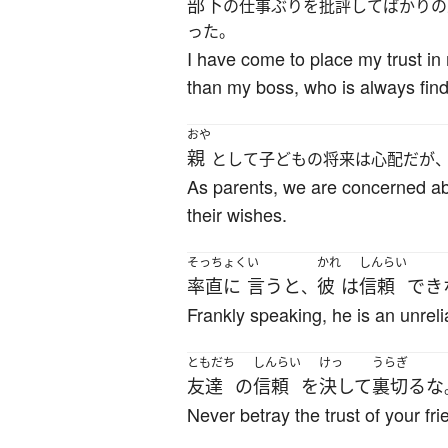
部下
の仕事ぶりを批評してばかりの
った。
I have come to place my trust in
than my boss, who is always findi
おや
親
として子どもの将来は心配だが
As parents, we are concerned abou
their wishes.
そっちょく
い
かれ
しんらい
率直に
言う
と
彼
は
信頼
でき
、
Frankly speaking, he is an unrel
ともだち
しんらい
けっ
うらぎ
友達
の
信頼
を
決して
裏切る
な
Never betray the trust of your fri