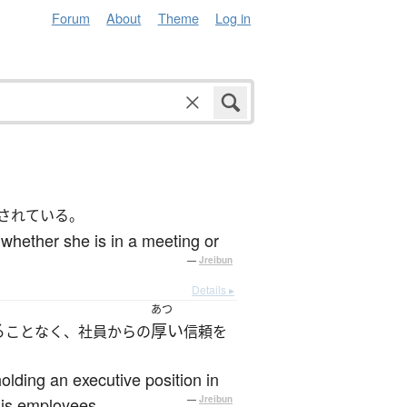
Forum
About
Theme
Log in
されている。
 whether she is in a meeting or
—
Jreibun
Details ▸
あつ
る
厚い
ことなく、社員からの
信頼を
holding an executive position in
his employees.
—
Jreibun