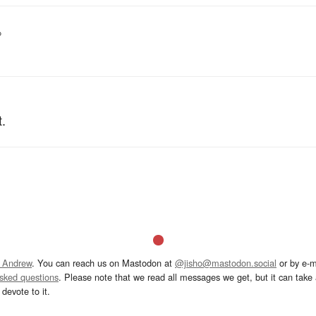
。
t.
 Andrew
. You can reach us on Mastodon at
@jisho@mastodon.social
or by e-m
asked questions
. Please note that we read all messages we get, but it can take a
devote to it.