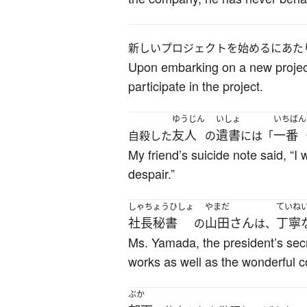
新しいプロジェクトを始めるにあた
Upon embarking on a new project,
participate in the project.
ゆうじん
いしょ
いちばん
友人
遺書
一番
自殺した
の
には「
My friend’s suicide note said, “I 
despair.”
しゃちょうひしょ
やまだ
ていね
社長秘書
山田さん
丁寧
の
は、
Ms. Yamada, the president’s secr
works as well as the wonderful c
ぶか