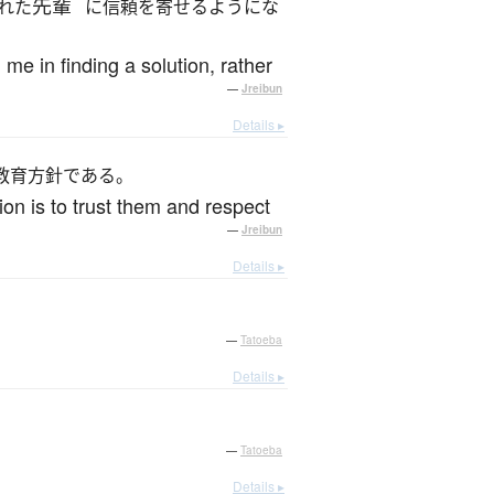
先輩
れた
に信頼を寄せるようにな
me in finding a solution, rather
—
Jreibun
Details ▸
教育方針である。
ion is to trust them and respect
—
Jreibun
Details ▸
—
Tatoeba
Details ▸
—
Tatoeba
Details ▸