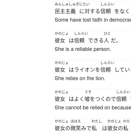
みんしゅしゅぎ
にたい
しんらい
民主主義
に対する
信頼
を
なく
Some have lost faith in democra
かのじょ
しんらい
ひと
彼女
は
信頼
できる
人
だ
。
She is a reliable person.
かのじょ
しんらい
彼女
は
ライオン
を
信頼
してい
She relies on the lion.
かのじょ
うそ
しんらい
彼女
は
よく
嘘をつく
ので
信頼
She cannot be relied on because s
かのじょ
ほほえ
わたし
かのじょ
わた
彼女の
微笑み
で
私
は
彼女の
私