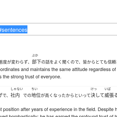
ぶか
部下
態度が変わらず、
の話をよく聞くので、皆からとても信頼
bordinates and maintains the same attitude regardless of
s the strong trust of everyone.
しゃない
ちい
けっ
いば
げ
社内
地位
決して
威張
で、
での
が高くなったからといって
 position after years of experience in the field. Despite 
ed bombastically; he has earned the profound trust of 