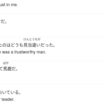
ust in me.
け
だ
。
けんとうちが
た
の
は
どうも
見当違い
だった
。
he was a trustworthy man.
ばか
て
馬鹿
だ
。
おいている
。
 leader.