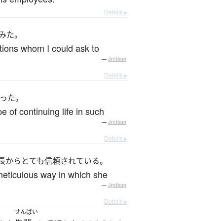
Details ▸
みた。
ations whom I could ask to
—
Jreibun
Details ▸
った。
e of continuing life in such
—
Jreibun
Details ▸
長からとても信頼されている。
 meticulous way in which she
—
Jreibun
Details ▸
せんぱい