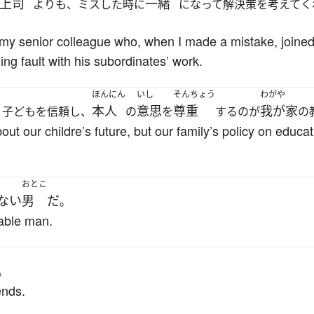
上司
一緒
よりも、ミスした時に
になって解決策を考えてく
 my senior colleague who, when I made a mistake, joined 
ng fault with his subordinates’ work.
ほんにん
いし
そんちょう
わがや
本人
意思
尊重
我が家
、子どもを信頼し、
の
を
するのが
の
t our childre’s future, but our family’s policy on educat
おとこ
ない
男
だ
。
iable man.
。
ends.