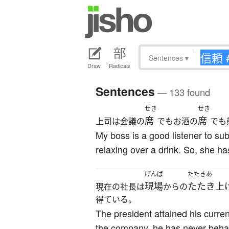
Sentences
▾
Draw
Radicals
Sentences
— 133 found
せき
せき
席
席
上司は会議の
でもお酒の
でも
My boss is a good listener to su
relaxing over a drink. So, she ha
げんば
たたきあ
現場
たたき上
現在の社長は
からの
得ている。
The president attained his current
the company, he has never behav