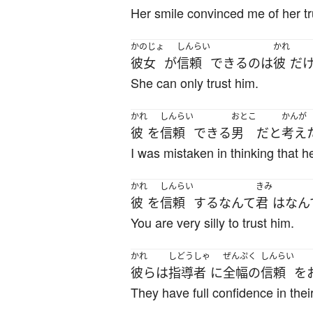
Her smile convinced me of her tr
かのじょ
しんらい
かれ
彼女
が
信頼
できる
の
は
彼
だ
She can only trust him.
かれ
しんらい
おとこ
かんが
彼
を
信頼
できる
男
だ
と
考え
I was mistaken in thinking that 
かれ
しんらい
きみ
彼
を
信頼
する
なんて
君
は
なん
You are very silly to trust him.
かれ
しどうしゃ
ぜんぷく
しんらい
彼ら
は
指導者
に
全幅の
信頼
を
They have full confidence in their