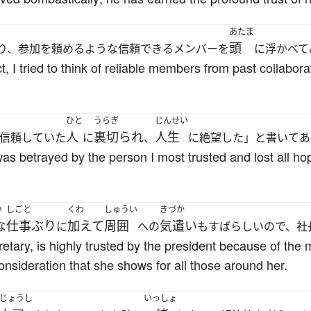
あたま
頭
り、参加を頼めるような信頼できるメンバーを
に浮かべて
 I tried to think of reliable members from past collabor
ひと
うらぎ
じんせい
人
裏切られ
人生
信頼していた
に
、
に絶望した」と書いてあ
was betrayed by the person I most trusted and lost all hop
い
しごと
くわ
しゅうい
きづか
な
仕事ぶり
加えて
周囲
気遣い
に
への
もすばらしいので、社
etary, is highly trusted by the president because of the
onsideration that she shows for all those around her.
じょうし
いっしょ