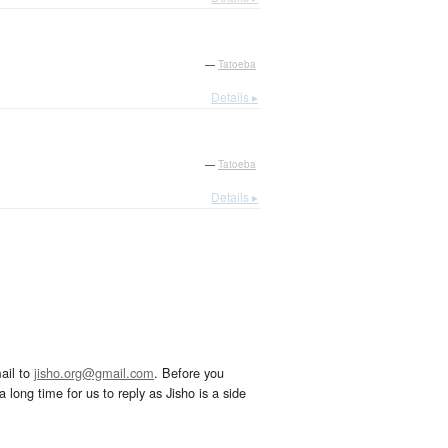
—
Tatoeba
Details ▸
—
Tatoeba
Details ▸
ail to
jisho.org@gmail.com
. Before you
 long time for us to reply as Jisho is a side