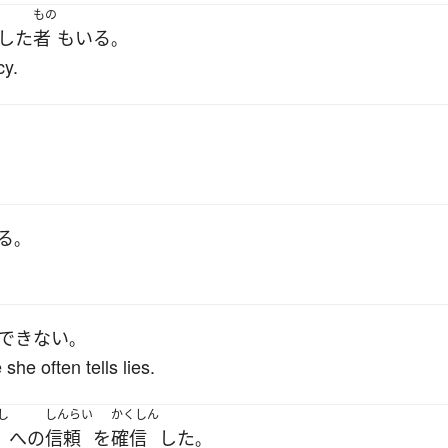
もの
した
者
も
いる
。
cy.
る
。
できない
。
he often tells lies.
し
しんらい
かくしん
へ
の
信頼
を
確信
した
。