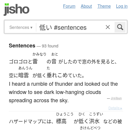
Forum
About
Theme
Log in
Sentences
▾
Sentences
— 93 found
かみなり
おと
雷
音
ゴロゴロと
の
がしたので窓の外を見ると、
あんうん
た
暗雲
垂れこめ
空に
が低く
ていた。
I heard a rumble of thunder and looked out the
window to see dark low-hanging clouds
spreading across the sky.
—
Jreibun
Details ▸
ひょうこう
ひく
こうずい
標高
低く
洪水
ハザードマップには、
が
などの被
きけんどべつ