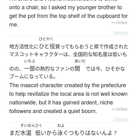
onto a chair, so I asked my younger brother to
get the pot from the top shelf of the cupboard for
me.
—
Jreibun
Details ▸
ひとやく
ひと役
地方活性化に
買ってもらおうと県で作成された
マスコットキャラクターは、全国的な知名度は低いも
いちぶ
あいだ
一部
間
のの、
の熱烈なファンの
では今、ひそかな
ブームになっている。
The mascot character created by the prefecture
to help revitalize the local area is not well known
nationwide, but it has gained ardent, niche
followers and created a quiet boom.
—
Jreibun
Details ▸
すいおん
ひく
およ
まだ
水温
低い
から
泳ぐ
つもり
は
ない
ん
よ
？