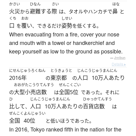
かさい
ひなん
さい
はな
火災
避難する
際
鼻
から
は、タオルやハンカチで
と
くち
おお
しせい
口
覆い
姿勢
を
、できるだけ
を低くする。
When evacuating from a fire, cover your nose
and mouth with a towel or handkerchief and
keep yourself as low to the ground as possible.
—
Jreibun
Details ▸
にせんじゅうろくねん
とうきょうと
じんこう
じゅうまんにん
2016年
東京都
人口
10万人あたり
の
の
おおがたこうりてんすう
ぜんこくごい
大型小売店数
全国5位
の
は
であった。それに
ひ
じんこう
じゅうまんにん
ひゃっかてんすう
比して
人口
10万人あたり
百貨店数
、
の
は
ぜんこく
よんじゅうい
全国
40位
と低いほうであった。
In 2016, Tokyo ranked fifth in the nation for the