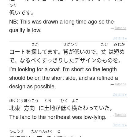
ひく
低い
です
。
NB: This was drawn a long time ago so the
quality is low.
—
Tatoeba
Details ▸
さが
せがひく
たけ
みじか
コート
を
探してます
背が低い
ので
丈
は
短め
。
、
で
なるべく
すっきり
した
デザイン
の
もの
を
、
。
I'm looking for a coat. I'm short so the length
should be on the short side, and as refined a
design as possible.
—
Tatoeba
Details ▸
ほくとう
ほうこう
とち
ひく
よこ
北東
方向
に
土地
が
低く
横たわっていた
。
The land to the northeast was low-lying.
—
Tatoeba
Details ▸
ひこうき
たいへん
ひく
と