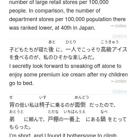
number of large retail stores per 100,000
people. In comparison, the number of
department stores per 100,000 population there
was ranked lower, at 40th in Japan.
—
Jreibun
Details ▸
あと
ひとり
こうきゅう
後
一人
高級アイス
子どもたちが寝た
に、
でこっそり
を食べるのが、私のひそかな楽しみだ。
I secretly look forward to sneaking off alone to
enjoy some premium ice cream after my children
go to bed.
—
Jreibun
Details ▸
せ
いす
めんどう
背
椅子
面倒
の低い私は
に乗るのが
だったので、
おとうと
とだな
いちばんうえ
なべ
弟
戸棚
一番上
鍋
に頼んで、
の
にある
をとって
もらった。
I’m short, and I found it bothersome to climb