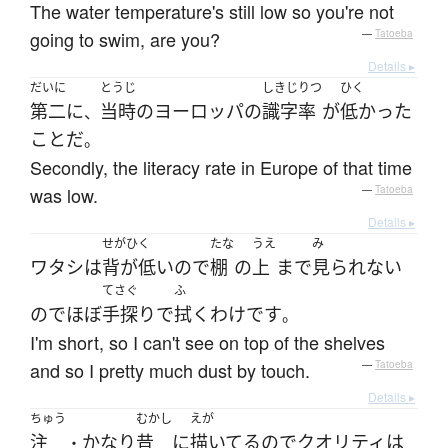
The water temperature's still low so you're not
going to swim, are you?
—
Tatoeba
Details ▸
だいに
とうじ
しきじりつ
ひく
第二
に
当時
の
ヨーロッパ
の
識字率
が
低かった
、
こと
だ
。
Secondly, the literacy rate in Europe of that time
was low.
—
Tatoeba
Details ▸
せがひく
たな
うえ
み
ワタシ
は
背が低い
ので
棚
の
上
まで
見られない
てさぐ
ふ
ので
ほぼ
手探り
で
拭く
わけ
です
。
I'm short, so I can't see on top of the shelves
and so I pretty much dust by touch.
—
Tatoeba
Details ▸
ちゅう
むかし
えが
注
かなり
昔
に
描いてる
ので
クオリティ
は
・