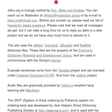
Jisho.org is lovingly crafted by
Kim, Miwa and Andrew
. You can
reach us on Mastodon at
@jisho@mastodon.social
or by e-mail to
jisho.org@gmail.com
. Before you contact us, please read our list of
frequently asked questions
. Please note that we read all messages
we get, but it can take a long time for us to reply as Jisho is a side
project and we do not have very much time to devote to it.
This site uses the
JMdict
,
Kanjidic2
,
JMnedict
and
Radkfile
dictionary files. These files are the property of the
Electronic
Dictionary Research and Development Group
, and are used in
conformance with the Group's
licence
.
Example sentences come from the
Tatoeba
project and are licensed
under
Creative Commons CC-BY
. And from the
Jreibun
project.
Audio files are graciously provided by
Tofugu’s
excellent kanji
learning site
WaniKani
.
The SKIP (System of Kanji Indexing by Patterns) system for
ordering kanji was developed by Jack Halpern (Kanji Dictionary
Publishing Society at
http://www.kanji.org/
), and is used with his