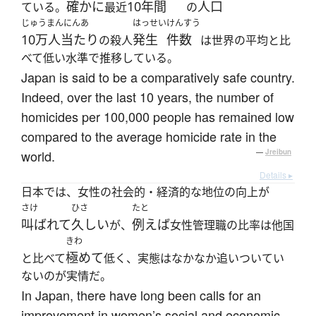
確かに
10年間
人口
ている。
最近
の
じゅうまんにんあ
はっせい
けんすう
10万人当たり
発生
件数
の殺人
は世界の平均と比
べて低い水準で推移している。
Japan is said to be a comparatively safe country.
Indeed, over the last 10 years, the number of
homicides per 100,000 people has remained low
compared to the average homicide rate in the
world.
—
Jreibun
Details ▸
日本では、女性の社会的・経済的な地位の向上が
さけ
ひさ
たと
叫ばれて
久しい
例えば
が、
女性管理職の比率は他国
きわ
極めて
と比べて
低く、実態はなかなか追いついてい
ないのが実情だ。
In Japan, there have long been calls for an
improvement in women’s social and economic