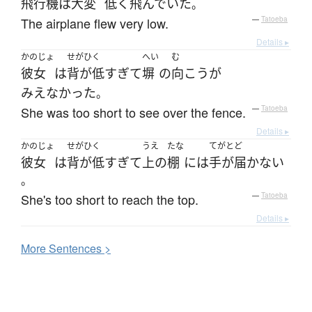
飛行機
は
大変
低く
飛んでいた
。
The airplane flew very low.
—
Tatoeba
Details ▸
かのじょ
せがひく
へい
む
彼女
は
背が低
すぎて
塀
の
向こう
が
みえなかった
。
She was too short to see over the fence.
—
Tatoeba
Details ▸
かのじょ
せがひく
うえ
たな
てがとど
彼女
は
背が低
すぎて
上の
棚
には
手が届かない
。
She's too short to reach the top.
—
Tatoeba
Details ▸
More
S
entences >