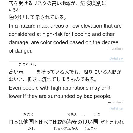
危険度別
害を受けるリスクの高い地域が、
に
いろわ
色分けして
示されている。
In a hazard map, areas of low elevation that are
considered at high-risk for flooding and other
damage, are color coded based on the degree
of danger.
—
Jreibun
Details ▸
こころざし
志
高い
を持っている人でも、周りにいる人間が
悪いと、低きに流れてしまうものである。
Even people with high aspirations may drift
lower if they are surrounded by bad people.
—
Jreibun
Details ▸
たこく
ちあん
よ
くに
他国
治安
良い
国
日本は
と比べて比較的
の
だと言われ
たし
じゅうねんかん
じんこう