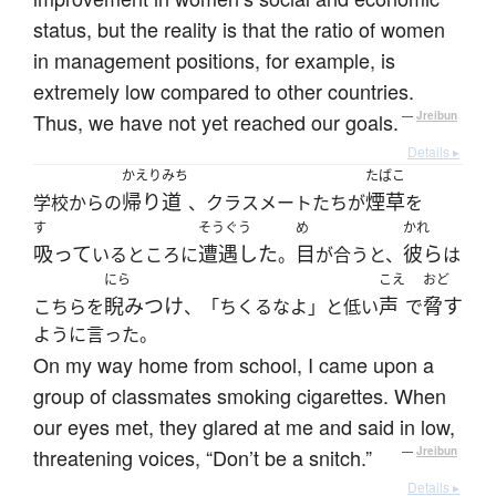
status, but the reality is that the ratio of women
in management positions, for example, is
extremely low compared to other countries.
Thus, we have not yet reached our goals.
—
Jreibun
Details ▸
かえりみち
たばこ
帰り道
煙草
学校からの
、クラスメートたちが
を
す
そうぐう
め
かれ
吸って
遭遇した
目
彼ら
いるところに
。
が合うと、
は
にら
こえ
おど
睨みつけ
声
脅す
こちらを
、「ちくるなよ」と低い
で
ように言った。
On my way home from school, I came upon a
group of classmates smoking cigarettes. When
our eyes met, they glared at me and said in low,
threatening voices, “Don’t be a snitch.”
—
Jreibun
Details ▸